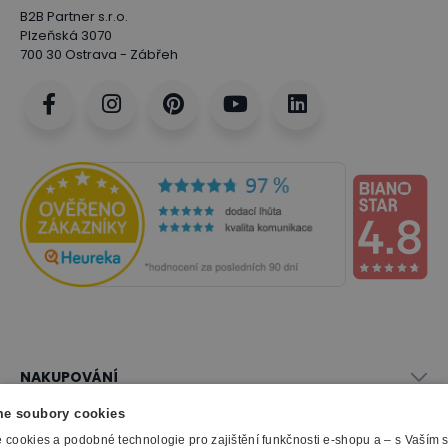
B2B Partner s.r.o.
Plzeňská 3070
700 30 Ostrava - Zábřeh
NAKUPOVÁNÍ
Vše o nákupu
e soubory cookies
SLUŽBY
Obchodní podmínky
cookies a podobné technologie pro zajištění funkčnosti e-shopu a – s Vaším