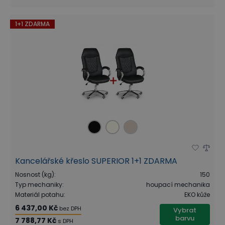
1+1 ZDARMA
Kancelářské křeslo SUPERIOR 1+1 ZDARMA
Nosnost (kg)
:
150
Typ mechaniky
:
houpací mechanika
Materiál potahu
:
EKO kůže
6 437,00 Kč
bez DPH
Vybrat
barvu
7 788,77 Kč
s DPH