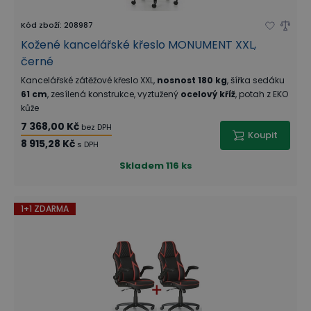
Kód zboží
:
208987
Kožené kancelářské křeslo MONUMENT XXL,
černé
Kancelářské zátěžové křeslo XXL,
nosnost 180 kg
, šířka sedáku
61 cm
, zesílená konstrukce, vyztužený
ocelový kříž
, potah z EKO
kůže
7 368,00 Kč
bez DPH
Koupit
8 915,28 Kč
s DPH
Skladem
116 ks
1+1 ZDARMA