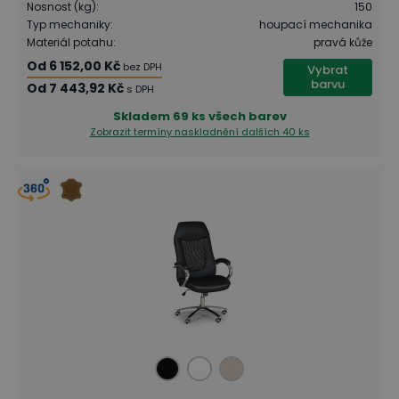
Nosnost (kg)
:
150
Typ mechaniky
:
houpací mechanika
Materiál potahu
:
pravá kůže
Od
6 152,00 Kč
bez DPH
Vybrat
barvu
Od
7 443,92 Kč
s DPH
Skladem
69 ks všech barev
Zobrazit termíny naskladnění
dalších 40 ks