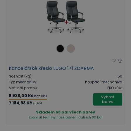
Kancelářské křeslo LUGO 1+1 ZDARMA
Nosnost (kg)
:
150
Typ mechaniky
:
houpací mechanika
Materiál potahu
:
EKO kůže
5 938,00 Kč
bez DPH
Vybrat
barvu
7 184,98 Kč
s DPH
Skladem
68 bal všech barev
Zobrazit termíny naskladnění
dalších 80 bal