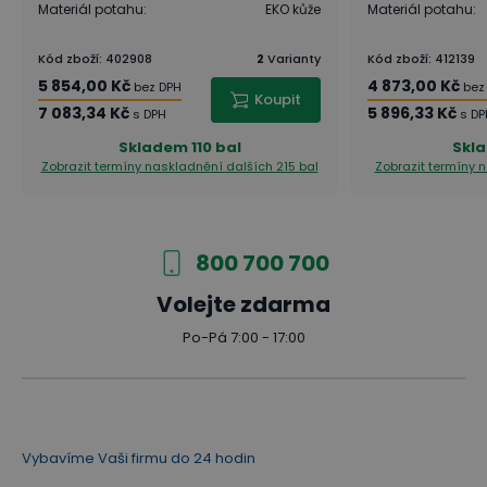
Materiál potahu
:
EKO kůže
Materiál potahu
:
Kód zboží
:
402908
2
Varianty
Kód zboží
:
412139
5 854,00 Kč
4 873,00 Kč
bez DPH
bez
Koupit
7 083,34 Kč
5 896,33 Kč
s DPH
s DP
Skladem
110 bal
Skl
Zobrazit termíny naskladnění
dalších 215 bal
Zobrazit termíny 
800 700 700
Volejte zdarma
Po-Pá 7:00 - 17:00
Vybavíme Vaši firmu do 24 hodin