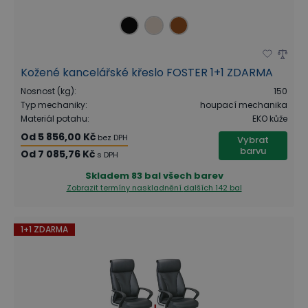
Kožené kancelářské křeslo FOSTER 1+1 ZDARMA
Nosnost (kg)
:
150
Typ mechaniky
:
houpací mechanika
Materiál potahu
:
EKO kůže
Od
5 856,00 Kč
bez DPH
Vybrat
barvu
Od
7 085,76 Kč
s DPH
Skladem
83 bal všech barev
Zobrazit termíny naskladnění
dalších 142 bal
1+1 ZDARMA