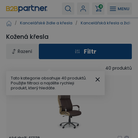
0
MENU
/
Kancelářské židle a křesla
/
Kancelářská křesla a židle
/
Kožená křesla
Filtr
Řazení
40
produktů
Tato kategorie obsahuje 40 produktů.
Použijte filtraci a najděte rychleji
produkt, který hledáte.
Kód zboží
:
412139