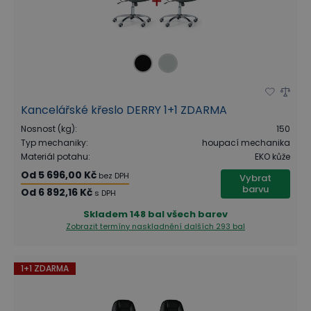
Kancelářské křeslo DERRY 1+1 ZDARMA
Nosnost (kg)
:
150
Typ mechaniky
:
houpací mechanika
Materiál potahu
:
EKO kůže
Od
5 696,00 Kč
bez DPH
Vybrat
barvu
Od
6 892,16 Kč
s DPH
Skladem
148 bal všech barev
Zobrazit termíny naskladnění
dalších 293 bal
1+1 ZDARMA