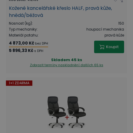
Kožené kancelářské křeslo HALF, pravá kůže,
hnědá/béžová
Nosnost (kg)
:
150
Typ mechaniky
:
houpací mechanika
Materiál potahu
:
pravá kůže
4 873,00 Kč
bez DPH
Koupit
5 896,33 Kč
s DPH
Skladem
45 ks
Zobrazit termíny naskladnění
dalších 65 ks
1+1 ZDARMA