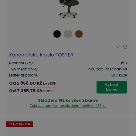
Kancelářské křeslo FOSTER
Nosnost (kg)
:
150
Typ mechaniky
:
houpací mechanika
Materiál potahu
:
EKO kůže
Od
5 856,00 Kč
bez DPH
Vybrat
barvu
Od
7 085,76 Kč
s DPH
Skladem
182 ks všech barev
Zobrazit termíny naskladnění
dalších 285 ks
1+1 ZDARMA