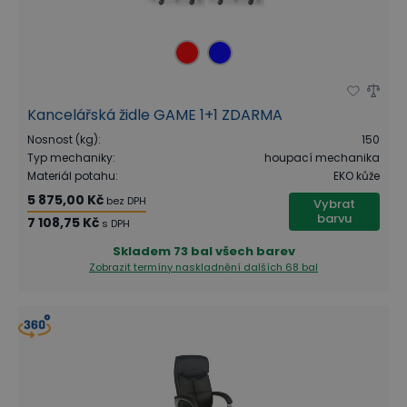
Kancelářská židle GAME 1+1 ZDARMA
Nosnost (kg)
:
150
Typ mechaniky
:
houpací mechanika
Materiál potahu
:
EKO kůže
5 875,00 Kč
bez DPH
Vybrat
barvu
7 108,75 Kč
s DPH
Skladem
73 bal všech barev
Zobrazit termíny naskladnění
dalších 68 bal