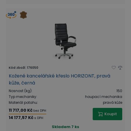
Kód zboží
:
176050
Kožené kancelářské křeslo HORIZONT, pravá
kůže, černá
Nosnost (kg)
:
150
Typ mechaniky
:
houpací mechanika
Materiál potahu
:
pravá kůže
11 717,00 Kč
bez DPH
Koupit
14 177,57 Kč
s DPH
Skladem
7 ks