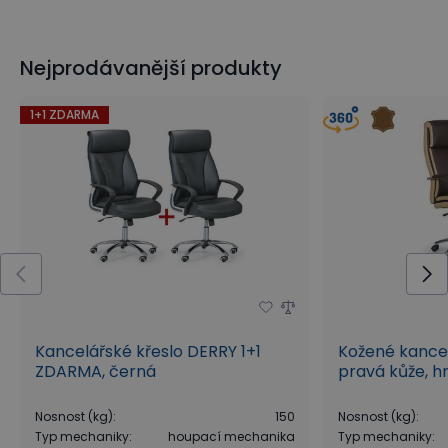
Nejprodávanější produkty
1+1 ZDARMA
Kancelářské křeslo DERRY 1+1
Kožené kancel
ZDARMA, černá
pravá kůže, 
Nosnost (kg)
:
150
Nosnost (kg)
:
Typ mechaniky
:
houpací mechanika
Typ mechaniky
: