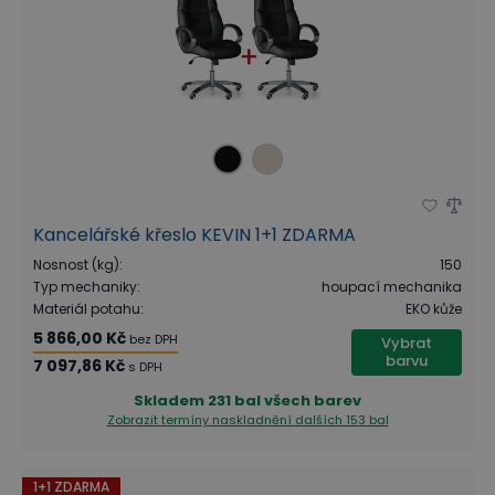
Kancelářské křeslo KEVIN 1+1 ZDARMA
Nosnost (kg)
:
150
Typ mechaniky
:
houpací mechanika
Materiál potahu
:
EKO kůže
5 866,00 Kč
bez DPH
Vybrat
barvu
7 097,86 Kč
s DPH
Skladem
231 bal všech barev
Zobrazit termíny naskladnění
dalších 153 bal
1+1 ZDARMA