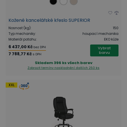
Kožené kancelářské křeslo SUPERIOR
Nosnost (kg)
:
150
Typ mechaniky
:
houpací mechanika
Materiál potahu
:
EKO kůže
6 437,00 Kč
bez DPH
Vybrat
barvu
7 788,77 Kč
s DPH
Skladem
396 ks všech barev
Zobrazit termíny naskladnění
dalších 250 ks
XXL