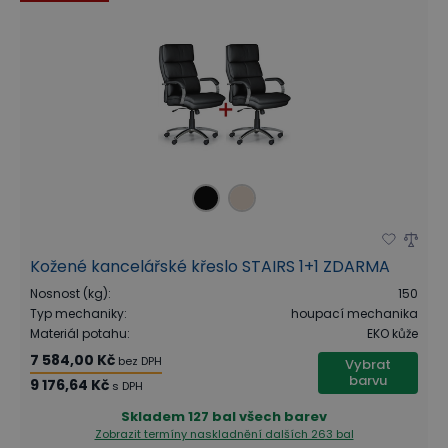
Kožené kancelářské křeslo STAIRS 1+1 ZDARMA
Nosnost (kg)
:
150
Typ mechaniky
:
houpací mechanika
Materiál potahu
:
EKO kůže
7 584,00 Kč
bez DPH
Vybrat
barvu
9 176,64 Kč
s DPH
Skladem
127 bal všech barev
Zobrazit termíny naskladnění
dalších 263 bal