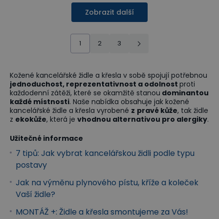
Zobrazit další
1
2
3
Kožené kancelářské židle a křesla v sobě spojují potřebnou
jednoduchost, reprezentativnost a odolnost
proti
každodenní zátěži, které se okamžitě stanou
dominantou
každé místnosti
. Naše nabídka obsahuje jak kožené
kancelářské židle a křesla vyrobené
z
pravé kůže
, tak židle
z
ekokůže
, která je
vhodnou alternativou pro alergiky
.
Užitečné informace
7 tipů: Jak vybrat kancelářskou židli podle typu
postavy
Jak na výměnu plynového pístu, kříže a koleček
Vaší židle?
MONTÁŽ +: Židle a křesla smontujeme za Vás!