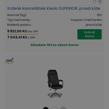
Kožené kancelářské křeslo SUPERIOR, pravá kůže
Nosnost (kg)
:
150
Typ mechaniky
:
houpací mechanika
Materiál potahu
:
pravá kůže
5 821,00 Kč
bez DPH
Vybrat
barvu
7 043,41 Kč
s DPH
Skladem
162 ks všech barev