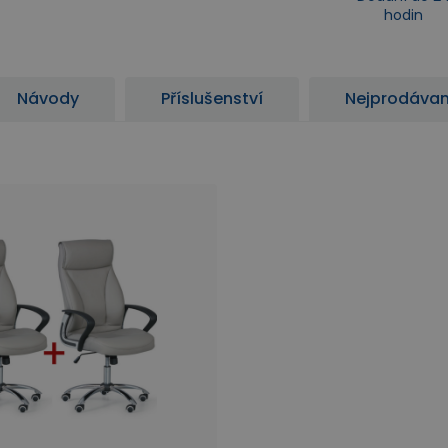
hodin
Návody
Příslušenství
Nejprodávan