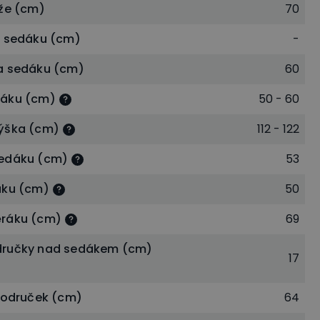
íže (cm)
70
a sedáku (cm)
-
a sedáku (cm)
60
dáku (cm)
50 - 60
ýška (cm)
112 - 122
sedáku (cm)
53
áku (cm)
50
ěráku (cm)
69
dručky nad sedákem (cm)
17
 područek (cm)
64