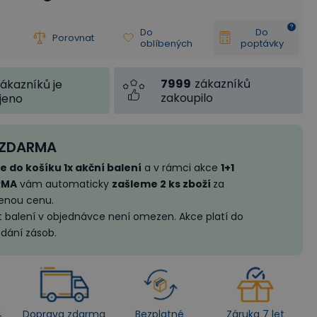
Do
Do
Porovnat
oblíbených
poptávky
7999
zákazníků
ákazníků je
zakoupilo
jeno
 ZDARMA
e do košíku 1x akční balení
a v rámci akce
1+1
RMA
vám automaticky
zašleme 2 ks zboží
za
enou cenu.
 balení v objednávce není omezen. Akce platí do
dání zásob.
4
Doprava zdarma
Bezplatné
Záruka 7 let