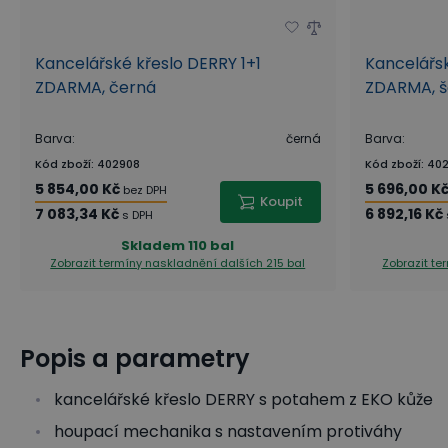
Kancelářské křeslo DERRY 1+1
Kancelářsk
ZDARMA, černá
ZDARMA, 
Barva
:
černá
Barva
:
Kód zboží
:
402908
Kód zboží
:
402
5 854,00 Kč
5 696,00 K
bez DPH
Koupit
7 083,34 Kč
6 892,16 Kč
s DPH
Skladem
110 bal
Zobrazit termíny naskladnění
dalších 215 bal
Zobrazit t
Popis a parametry
kancelářské křeslo DERRY s potahem z EKO kůže
houpací mechanika s nastavením protiváhy