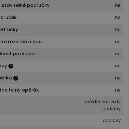
 stavitelné područky
ne
odruček
ne
odručky
ne
ro rozšíření sedu
ne
lnost područek
ne
avy
ne
pěrka
ne
tavitelný opěrák
ne
měkká na tvrdé
podlahy
ocelový