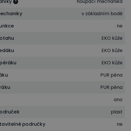
aniky
houpací mechanika
echaniky
v základním bodě
funkce
ne
potahu
EKO kůže
sedáku
EKO kůže
opěráku
EKO kůže
áku
PUR pěna
ráku
PUR pěna
ano
područek
plast
tavitelné područky
ne