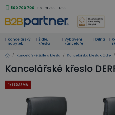
800 700 700
Po-Pá 7:00 - 17:00
Kancelářský
Židle,
Vybavení
Dílna
R
nábytek
křesla
kanceláře
s
/
Kancelářské židle a křesla
/
Kancelářská křesla a židle
/
Kancelářské křeslo DER
1+1 ZDARMA