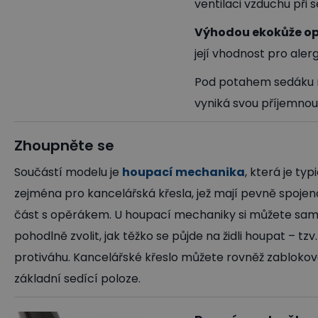
ventilaci vzduchu při 
Výhodou ekokůže opr
její vhodnost pro alerg
Pod potahem sedáku n
vyniká svou příjemnou
Zhoupněte se
Součástí modelu je
houpací mechanika
, která je typ
zejména pro kancelářská křesla, jež mají pevně spoje
část s opěrákem. U houpací mechaniky si můžete sam
pohodlně zvolit, jak těžko se půjde na židli houpat – tzv
protiváhu. Kancelářské křeslo můžete rovněž zablokov
základní sedící poloze.