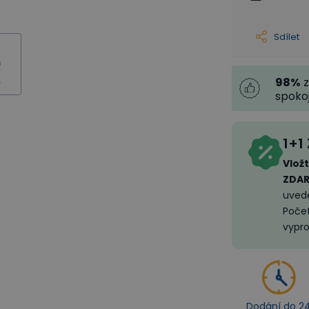
Sdílet
98
%
z
spoko
1+1
Vložt
ZDA
uved
Počet
vypro
Dodání do 2