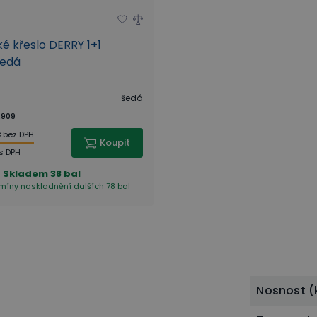
é křeslo DERRY 1+1
šedá
šedá
909
č
bez DPH
Koupit
s DPH
Skladem
38 bal
ermíny naskladnění
dalších 78 bal
Nosnost (