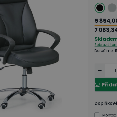
5 854,0
7 083,3
Sklade
Zobrazit te
Doručíme
:
1
Přida
Doplňkové
Montáž 2