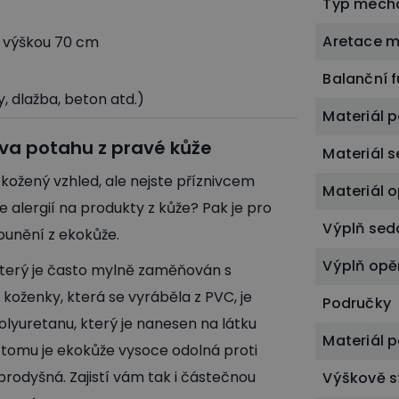
Typ mech
Aretace m
s výškou 70 cm
Balanční 
, dlažba, beton atd.)
Materiál 
tiva potahu z pravé kůže
Materiál 
 kožený vzhled, ale nejste příznivcem
Materiál 
 alergií na produkty z kůže? Pak je pro
Výplň sed
ounění z ekokůže.
Výplň opě
 který je často mylně zaměňován s
 koženky, která se vyráběla z PVC, je
Područky
lyuretanu, který je nanesen na látku
Materiál 
y tomu je ekokůže vysoce odolná proti
rodyšná. Zajistí vám tak i částečnou
Výškově s