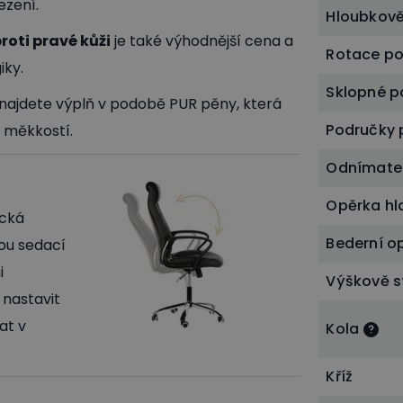
sezení.
Hloubkově
oti pravé kůži
je také výhodnější cena a
Rotace p
iky.
Sklopné p
ajdete výplň v podobě PUR pěny, která
Područky p
 měkkostí.
Odnímate
Opěrka hl
ická
Bederní o
nou sedací
i
Výškově s
. nastavit
at v
Kola
Kříž