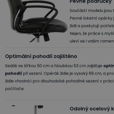
Pevné područky
Součástí modelu jsou 
Pevné loketní opěrky 
židli a poskytují potře
Nejen, že práce s myší
uleví se i vašim ramen
Optimální pohodlí zajištěno
Sedák se šířkou 50 cm a hloubkou 53 cm zajišťuje
opti
pohodlí
při sezení. Opěrák židle je vysoký 69 cm, a pro
židle vhodná i pro dlouhodobé pohodlné sezení v práci
počítače.
Odolný ocelový k