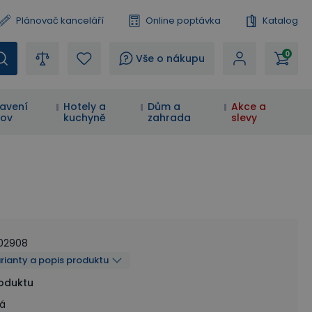
Plánovač kanceláří
Online poptávka
Katalog
0
?
Vše o nákupu
avení
Hotely a
Dům a
Akce a
ov
kuchyně
zahrada
slevy
02908
arianty a popis produktu
roduktu
á