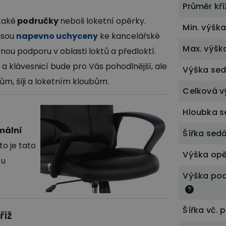
Průměr kř
také
područky
neboli loketní opěrky.
Min. výšk
jsou
napevno uchyceny
ke kancelářské
Max. výšk
bnou podporu v oblasti loktů a předloktí.
 a klávesnicí bude pro Vás pohodlnější, ale
Výška se
ům, šíji a loketním kloubům.
Celková v
Hloubka 
mální
Šířka sed
to je tato
Výška op
 u
Výška po
Šířka vč.
říž