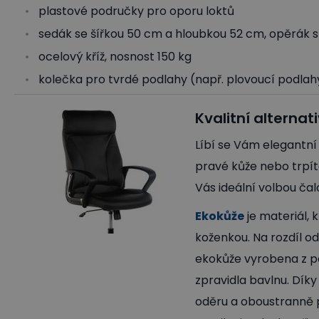
plastové područky pro oporu loktů
sedák se šířkou 50 cm a hloubkou 52 cm, opěrák 
ocelový kříž, nosnost 150 kg
kolečka pro tvrdé podlahy (např. plovoucí podlahy
Kvalitní alterna
Líbí se Vám elegantní
pravé kůže nebo trpíte
Vás ideální volbou čal
Ekokůže
je materiál,
koženkou. Na rozdíl od
ekokůže vyrobena z po
zpravidla bavlnu. Dík
oděru a oboustranně p