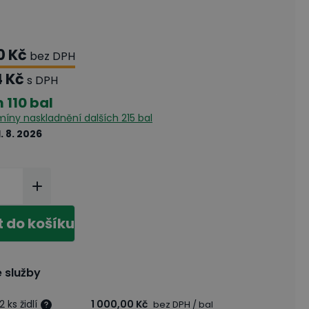
0 Kč
bez DPH
4 Kč
s DPH
m
110 bal
rmíny naskladnění
dalších 215 bal
1. 8. 2026
t do košíku
 služby
 ks židlí
1 000,00 Kč
bez DPH
/ bal