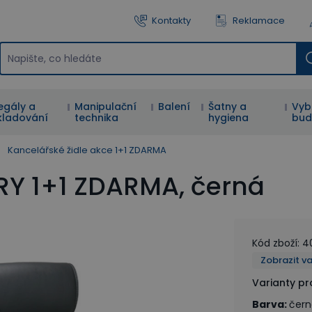
Kontakty
Reklamace
egály a
Manipulační
Balení
Šatny a
Vyb
kladování
technika
hygiena
bud
Kancelářské židle akce 1+1 ZDARMA
RY 1+1 ZDARMA, černá
Kód zboží
:
4
Zobrazit v
Varianty p
Barva
:
čern