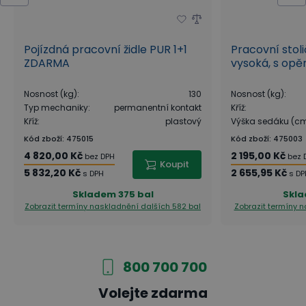
Pojízdná pracovní židle PUR 1+1
Pracovní stoli
ZDARMA
vysoká, s op
Nosnost (kg)
:
130
Nosnost (kg)
:
Typ mechaniky
:
permanentní kontakt
Kříž
:
Kříž
:
plastový
Výška sedáku (c
Kód zboží
:
475015
Kód zboží
:
475003
4 820,00 Kč
2 195,00 Kč
bez DPH
bez 
Koupit
5 832,20 Kč
2 655,95 Kč
s DPH
s DP
Skladem
375 bal
Skl
Zobrazit termíny naskladnění
dalších 582 bal
Zobrazit termíny 
800 700 700
Volejte zdarma