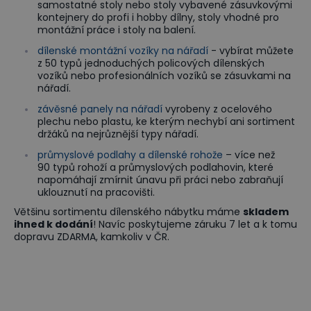
samostatné stoly nebo stoly vybavené zásuvkovými
kontejnery do profi i hobby dílny, stoly vhodné pro
montážní práce i stoly na balení.
dílenské montážní vozíky na nářadí
- vybírat můžete
z 50 typů jednoduchých policových dílenských
vozíků nebo profesionálních vozíků se zásuvkami na
nářadí.
závěsné panely na nářadí
vyrobeny z ocelového
plechu nebo plastu, ke kterým nechybí ani sortiment
držáků na nejrůznější typy nářadí.
průmyslové podlahy a dílenské rohože
– více než
90 typů rohoží a průmyslových podlahovin, které
napomáhají zmírnit únavu při práci nebo zabraňují
uklouznutí na pracovišti.
Většinu sortimentu dílenského nábytku máme
skladem
ihned k dodání
! Navíc poskytujeme záruku 7 let a k tomu
dopravu ZDARMA, kamkoliv v ČR.