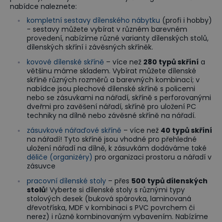
nabídce naleznete:
kompletní sestavy dílenského nábytku
(profi i hobby)
- sestavy můžete vybírat v různém barevném
provedení, nabízíme různé varianty dílenských stolů,
dílenských skříní i závěsných skříněk.
kovové dílenské skříně
– více než
280 typů skříní
a
většinu máme skladem. Vybírat můžete dílenské
skříně různých rozměrů a barevných kombinací; v
nabídce jsou plechové dílenské skříně s policemi
nebo se zásuvkami na nářadí, skříně s perforovanými
dveřmi pro zavěšení nářadí, skříně pro uložení PC
techniky na dílně nebo závěsné skříně na nářadí.
zásuvkové nářaďové skříně
– více než
40 typů skříní
na nářadí! Tyto skříně jsou vhodné pro přehledné
uložení nářadí na dílně, k zásuvkám dodáváme také
děliče (organizéry)
pro organizaci prostoru a nářadí v
zásuvce
pracovní dílenské stoly
– přes
500 typů dílenských
stolů
! Vyberte si dílenské stoly s různými typy
stolových desek (buková spárovka, laminovaná
dřevotříska, MDF v kombinaci s PVC povrchem či
nerez) i různě kombinovaným vybavením. Nabízíme