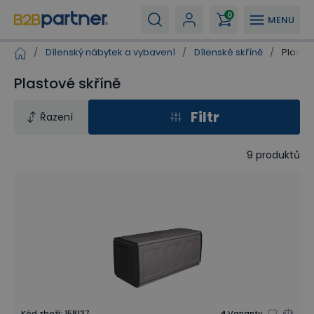
0
MENU
/
Dílenský nábytek a vybavení
/
Dílenské skříně
/
Plastov
Plastové skříně
Filtr
Řazení
9
produktů
Kód zboží
:
158137
4
Varianty