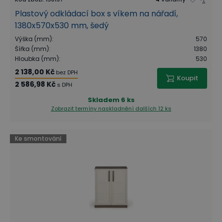
Plastový odkládací box s víkem na nářadí,
1380x570x530 mm, šedý
Výška (mm)
:
570
Šířka (mm)
:
1380
Hloubka (mm)
:
530
2 138,00 Kč
bez DPH
Koupit
2 586,98 Kč
s DPH
Skladem
6 ks
Zobrazit termíny naskladnění
dalších 12 ks
Ke smontování