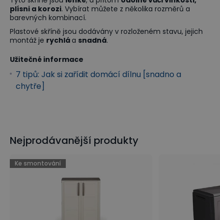
Tyto skříně jsou
lehké
, a přitom
odolné vůči vlhkosti,
plísni a korozi
. Vybírat můžete z několika rozměrů a
barevných kombinací.
Plastové skříně jsou dodávány v rozloženém stavu, jejich
montáž je
rychlá
a
snadná
.
Užitečné informace
7 tipů: Jak si zařídit domácí dílnu [snadno a
chytře]
Nejprodávanější produkty
Ke smontování