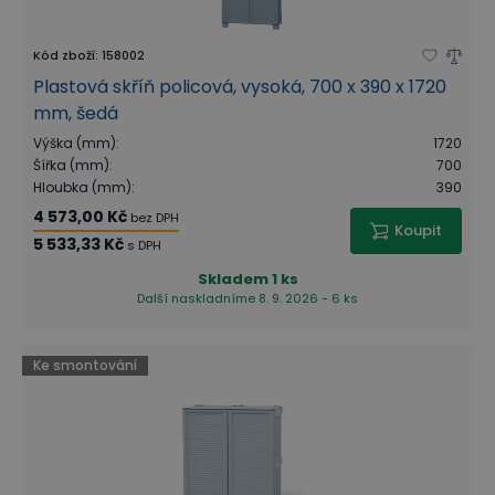
Kód zboží
:
158002
Plastová skříň policová, vysoká, 700 x 390 x 1720
mm, šedá
Výška (mm)
:
1720
Šířka (mm)
:
700
Hloubka (mm)
:
390
4 573,00 Kč
bez DPH
Koupit
5 533,33 Kč
s DPH
Skladem
1 ks
Další naskladníme 8. 9. 2026 - 6 ks
Ke smontování