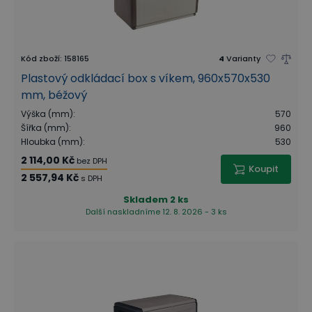
Kód zboží
:
158165
4
Varianty
Plastový odkládací box s víkem, 960x570x530
mm, béžový
Výška (mm)
:
570
Šířka (mm)
:
960
Hloubka (mm)
:
530
2 114,00 Kč
bez DPH
Koupit
2 557,94 Kč
s DPH
Skladem
2 ks
Další naskladníme 12. 8. 2026 - 3 ks