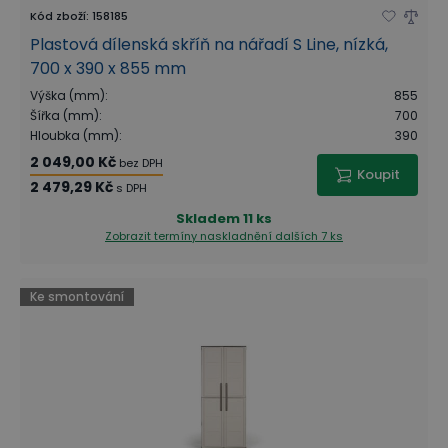
Kód zboží
:
158185
Plastová dílenská skříň na nářadí S Line, nízká,
700 x 390 x 855 mm
Výška (mm)
:
855
Šířka (mm)
:
700
Hloubka (mm)
:
390
2 049,00 Kč
bez DPH
Koupit
2 479,29 Kč
s DPH
Skladem
11 ks
Zobrazit termíny naskladnění
dalších 7 ks
Ke smontování