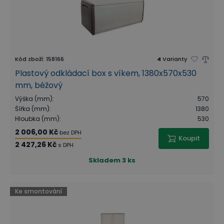
Kód zboží
:
158166
4
Varianty
Plastový odkládací box s víkem, 1380x570x530
mm, béžový
Výška (mm)
:
570
Šířka (mm)
:
1380
Hloubka (mm)
:
530
2 006,00 Kč
bez DPH
Koupit
2 427,26 Kč
s DPH
Skladem
3 ks
Ke smontování