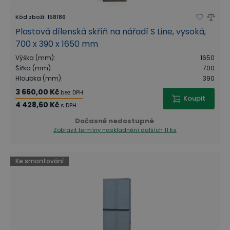
Kód zboží
:
158186
Plastová dílenská skříň na nářadí S Line, vysoká,
700 x 390 x 1650 mm
Výška (mm)
:
1650
Šířka (mm)
:
700
Hloubka (mm)
:
390
3 660,00 Kč
bez DPH
Koupit
4 428,60 Kč
s DPH
Dočasně nedostupné
Zobrazit termíny naskladnění
dalších 11 ks
Ke smontování