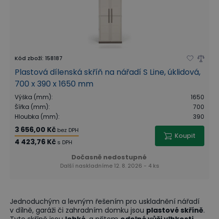
Kód zboží
:
158187
Plastová dílenská skříň na nářadí S Line, úklidová,
700 x 390 x 1650 mm
Výška (mm)
:
1650
Šířka (mm)
:
700
Hloubka (mm)
:
390
3 656,00 Kč
bez DPH
Koupit
4 423,76 Kč
s DPH
Dočasně nedostupné
Další naskladníme 12. 8. 2026 - 4 ks
Jednoduchým a levným řešením pro uskladnění nářadí
v dílně, garáži či zahradním domku jsou
plastové skříně
.