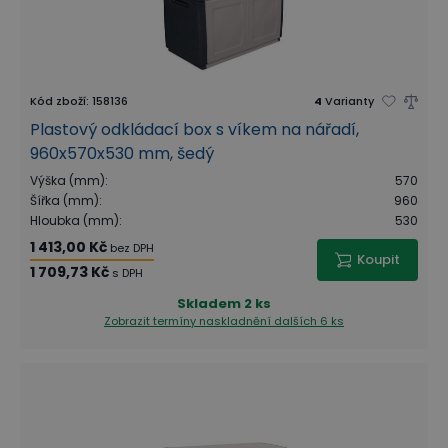
Kód zboží
:
158136
4
Varianty
Plastový odkládací box s víkem na nářadí,
960x570x530 mm, šedý
Výška (mm)
:
570
Šířka (mm)
:
960
Hloubka (mm)
:
530
1 413,00 Kč
bez DPH
Koupit
1 709,73 Kč
s DPH
Skladem
2 ks
Zobrazit termíny naskladnění
dalších 6 ks