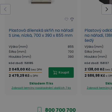
Plastová dílenská skříň na nářadí
Plastový odkl
S Line, nízká, 700 x 390 x 855 mm
na nářadí, 1
šedý
Výška (mm)
:
855
Výška (mm)
:
Šířka (mm)
:
700
Šířka (mm)
:
Hloubka (mm)
:
390
Hloubka (mm)
:
Kód zboží
:
158185
Kód zboží
:
158137
2 049,00 Kč
2 138,00 Kč
bez DPH
bez 
Koupit
2 479,29 Kč
2 586,98 Kč
s DPH
s DP
Skladem
11 ks
Skl
Zobrazit termíny naskladnění
dalších 7 ks
Zobrazit termíny
800 700 700