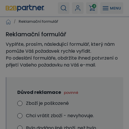
0
MENU
/
Reklamační formulář
Reklamační formulář
Vyplňte, prosím, následující formulář, který nám
pomůže Váš požadavek rychle vyřídit.
Po odeslání formuláře, obdržíte ihned potvrzení o
přijetí Vašeho požadavku na Váš e-mail.
Důvod reklamace
povinné
Zboží je poškozené
Chci vrátit zboží - nevyhovuje.
Bylo dodáno jiné zboží, než bylo