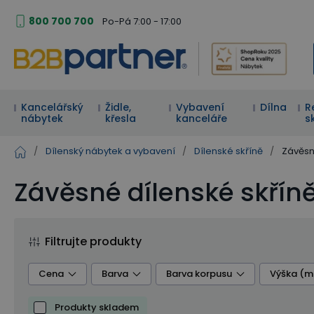
800 700 700
Po-Pá 7:00 - 17:00
Kancelářský
Židle,
Vybavení
Dílna
R
nábytek
křesla
kanceláře
s
/
Dílenský nábytek a vybavení
/
Dílenské skříně
/
Závěsn
Závěsné dílenské skřín
Filtrujte produkty
Cena
Barva
Barva korpusu
Výška (
Produkty skladem