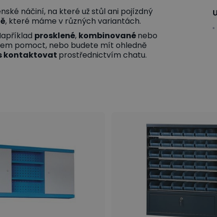
nské náčiní, na které už stůl ani pojízdný
U
ně
, které máme v různých variantách.
Například
prosklené
,
kombinované
nebo
ěrem pomoct, nebo budete mít ohledně
s
kontaktovat
prostřednictvím chatu.