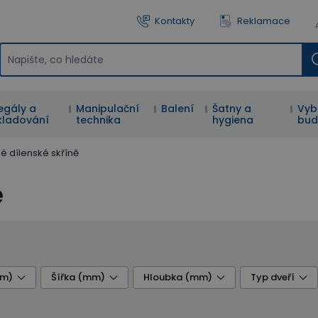
Kontakty
Reklamace
egály a
Manipulační
Balení
Šatny a
Vyb
kladování
technika
hygiena
bud
é dílenské skříně
ě
mm)
Šířka (mm)
Hloubka (mm)
Typ dveří