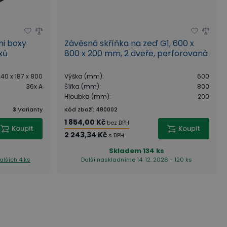
mi boxy
Závěsná skříňka na zeď G1, 600 x
xů
800 x 200 mm, 2 dveře, perforovaná
40 x 187 x 800
Výška (mm)
:
600
36x A
Šířka (mm)
:
800
Hloubka (mm)
:
200
3
Varianty
Kód zboží
:
480002
1 854,00 Kč
bez DPH
Koupit
Koupit
2 243,34 Kč
s DPH
Skladem
134 ks
alších 4 ks
Další naskladníme 14. 12. 2026 - 120 ks