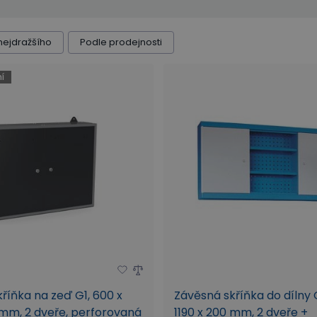
 stěna
Vybavení
nejdražšího
Podle prodejnosti
í
říňka na zeď G1, 600 x
Závěsná skříňka do dílny 
mm, 2 dveře, perforovaná
1190 x 200 mm, 2 dveře +