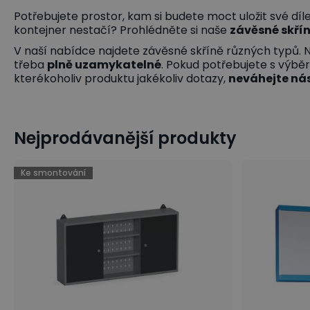
Potřebujete prostor, kam si budete moct uložit své díle
kontejner nestačí? Prohlédněte si naše
závěsné
skří
V naší nabídce najdete závěsné skříně různých typů. 
třeba
plně
uzamykatelné
. Pokud potřebujete s výb
kterékoholiv produktu jakékoliv dotazy,
neváhejte
ná
Nejprodávanější produkty
Ke smontování