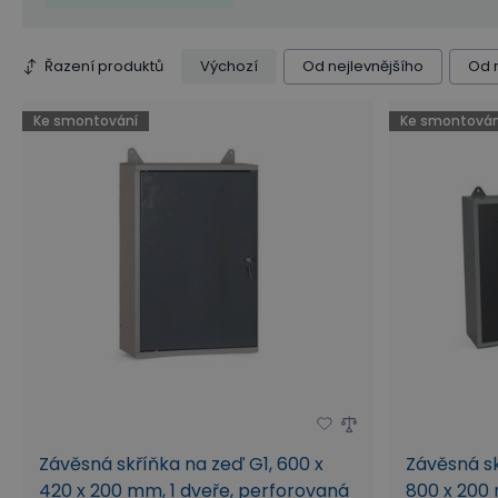
Perforovaná vnitřní strana dveří
Perforovaná zadní
Řazení produktů
Výchozí
Od nejlevnějšího
Od 
Ke smontování
Ke smontován
Závěsná skříňka na zeď G1, 600 x
Závěsná sk
420 x 200 mm, 1 dveře, perforovaná
800 x 200 