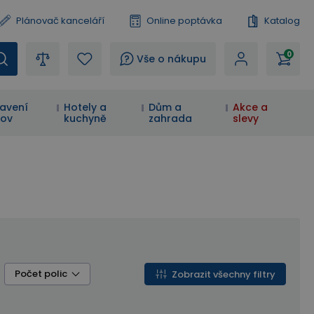
Plánovač kanceláří
Online poptávka
Katalog
0
?
Vše o nákupu
avení
Hotely a
Dům a
Akce a
ov
kuchyně
zahrada
slevy
Počet polic
Zobrazit všechny filtry