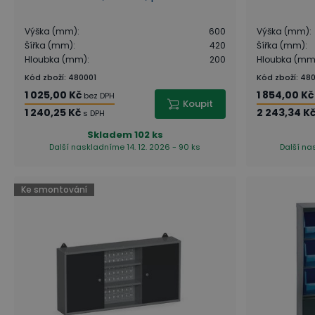
Výška (mm)
:
600
Výška (mm)
:
Šířka (mm)
:
420
Šířka (mm)
:
Hloubka (mm)
:
200
Hloubka (mm
Kód zboží
:
480001
Kód zboží
:
480
1 025,00 Kč
1 854,00 Kč
bez DPH
Koupit
1 240,25 Kč
2 243,34 K
s DPH
Skladem
102 ks
Další naskladníme 14. 12. 2026 - 90 ks
Další na
Ke smontování