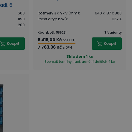
adí, 6
600
Rozměry š x h x v (mm)
:
640 x 187 x 800
1190
Počet a typ boxů
:
36x A
200
Kód zboží
:
158021
3
Varianty
6 416,00 Kč
bez DPH
Koupit
Koupit
7 763,36 Kč
s DPH
Skladem
1 ks
Zobrazit termíny naskladnění
dalších 4 ks