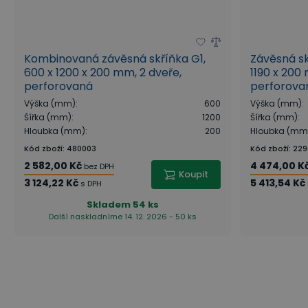
Kombinovaná závěsná skříňka G1,
Závěsná sk
600 x 1200 x 200 mm, 2 dveře,
1190 x 200
perforovaná
perforovan
polic, mod
Výška (mm)
:
600
Výška (mm)
:
Šířka (mm)
:
1200
Šířka (mm)
:
Hloubka (mm)
:
200
Hloubka (mm
Kód zboží
:
480003
Kód zboží
:
229
2 582,00 Kč
4 474,00 K
bez DPH
Koupit
3 124,22 Kč
5 413,54 Kč
s DPH
Skladem
54 ks
Další naskladníme 14. 12. 2026 - 50 ks