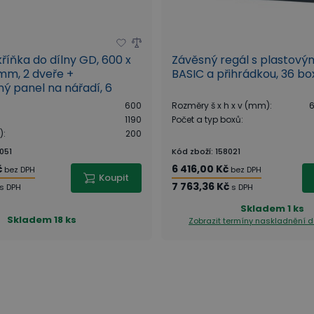
říňka do dílny GD, 600 x
Závěsný regál s plastový
 mm, 2 dveře +
BASIC a přihrádkou, 36 bo
ý panel na nářadí, 6
rá
600
Rozměry š x h x v (mm)
:
6
1190
Počet a typ boxů
:
)
:
200
051
Kód zboží
:
158021
č
6 416,00 Kč
bez DPH
bez DPH
Koupit
7 763,36 Kč
s DPH
s DPH
Skladem
1 ks
Skladem
18 ks
Zobrazit termíny naskladnění
d