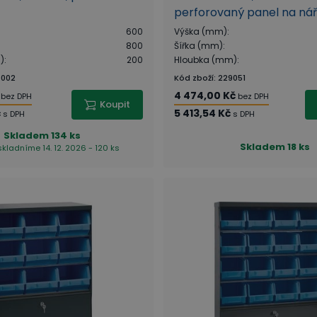
perforovaný panel na nář
polic, modrá
600
Výška (mm)
:
800
Šířka (mm)
:
)
:
200
Hloubka (mm)
:
002
Kód zboží
:
229051
4 474,00 Kč
bez DPH
bez DPH
Koupit
č
5 413,54 Kč
s DPH
s DPH
Skladem
134 ks
Skladem
18 ks
skladníme 14. 12. 2026 - 120 ks