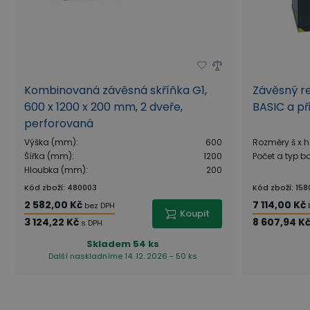
Kombinovaná závěsná skříňka G1,
Závěsný re
600 x 1200 x 200 mm, 2 dveře,
BASIC a př
perforovaná
Výška (mm)
:
600
Rozměry š x h
Šířka (mm)
:
1200
Počet a typ b
Hloubka (mm)
:
200
Kód zboží
:
480003
Kód zboží
:
158
2 582,00 Kč
7 114,00 Kč
bez DPH
Koupit
3 124,22 Kč
8 607,94 K
s DPH
Skladem
54 ks
Další naskladníme 14. 12. 2026 - 50 ks