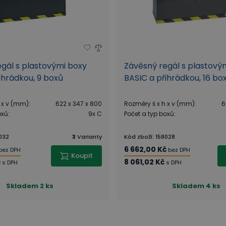
gál s plastovými boxy
Závěsný regál s plastový
ihrádkou, 9 boxů
BASIC a přihrádkou, 16 bo
 x v (mm)
:
622 x 347 x 800
Rozměry š x h x v (mm)
:
6
oxů
:
9x C
Počet a typ boxů
:
032
3
Varianty
Kód zboží
:
158028
6 662,00 Kč
bez DPH
bez DPH
Koupit
č
8 061,02 Kč
s DPH
s DPH
Skladem
2 ks
Skladem
4 ks