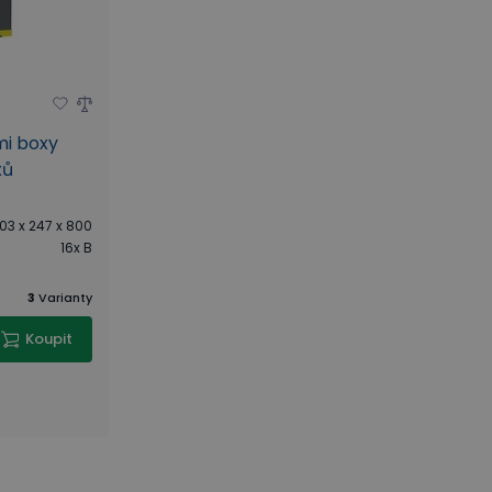
mi boxy
xů
03 x 247 x 800
16x B
3
Varianty
Koupit