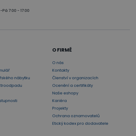
-Pá 7:00 - 17:00
O FIRMĚ
O nás
mulář
Kontakty
řského nábytku
Členství v organizacích
ktroodpadu
Ocenění a certifikáty
Naše eshopy
stupnosti
Kariéra
Projekty
Ochrana oznamovatelů
Etický kodex pro dodavatele