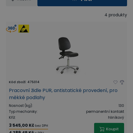
4
produkty
Kód zboží
:
475014
Pracovní židle PUR, antistatické provedení, pro
měkké podlahy
Nosnost (kg)
:
130
Typ mechaniky
:
permanentní kontakt
Kříž
:
hliníkový
3 545,00 Kč
bez DPH
Koupit
4 289,45 Kč