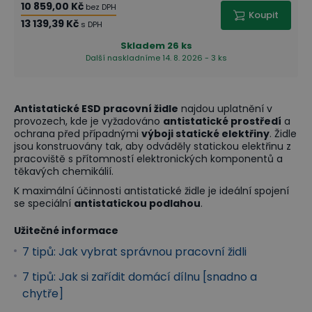
10 859,00 Kč
bez DPH
Koupit
13 139,39 Kč
s DPH
Skladem
26 ks
Další naskladníme 14. 8. 2026 - 3 ks
Antistatické ESD pracovní židle
najdou uplatnění v
provozech, kde je vyžadováno
antistatické prostředí
a
ochrana před případnými
výboji statické elektřiny
. Židle
jsou konstruovány tak, aby odváděly statickou elektřinu z
pracoviště s přítomností elektronických komponentů a
těkavých chemikálií.
K maximální účinnosti antistatické židle je ideální spojení
se speciální
antistatickou podlahou
.
Užitečné informace
7 tipů: Jak vybrat správnou pracovní židli
7 tipů: Jak si zařídit domácí dílnu [snadno a
chytře]