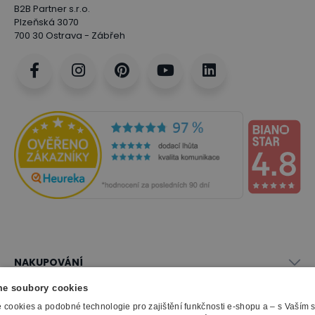
B2B Partner s.r.o.
Plzeňská 3070
700 30 Ostrava - Zábřeh
NAKUPOVÁNÍ
Vše o nákupu
e soubory cookies
SLUŽBY
Obchodní podmínky
cookies a podobné technologie pro zajištění funkčnosti e-shopu a – s Vaším