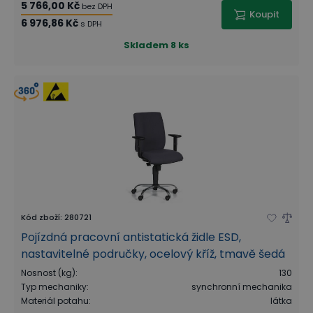
5 766,00 Kč
bez DPH
Koupit
6 976,86 Kč
s DPH
Skladem
8 ks
Kód zboží
:
280721
Pojízdná pracovní antistatická židle ESD,
nastavitelné područky, ocelový kříž, tmavě šedá
Nosnost (kg)
:
130
Typ mechaniky
:
synchronní mechanika
Materiál potahu
:
látka