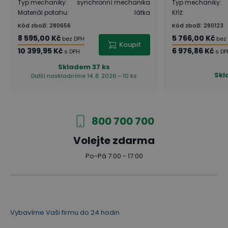
Typ mechaniky
:
synchronní mechanika
Typ mechaniky
:
Materiál potahu
:
látka
Kříž
:
Kód zboží
:
280656
Kód zboží
:
280123
8 595,00 Kč
5 766,00 Kč
bez DPH
bez
Koupit
10 399,95 Kč
6 976,86 Kč
s DPH
s DP
Skladem
37 ks
Sk
Další naskladníme 14. 8. 2026 - 10 ks
800 700 700
Volejte zdarma
Po-Pá 7:00 - 17:00
Vybavíme Vaši firmu do 24 hodin