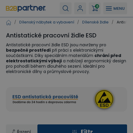
0
MENU
/
Dílenský nábytek a vybavení
/
Dílenské židle
/
Antistat
Antistatické pracovní židle ESD
Antistatické pracovní židle ESD jsou navrženy pro
bezpečné prostředí
při práci s elektronickými
součástkami. Díky speciálním materiálům
chrání před
elektrostatickými výboji
a nabízejí ergonomický design
pro pohodlí během dlouhého sezení. Ideální pro
elektronické dílny a průmyslové provozy.
Filtr
Řazení