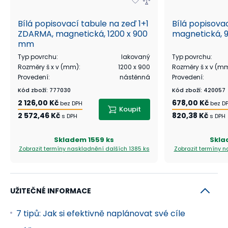
Bílá popisovací tabule na zeď 1+1
Bílá popisova
ZDARMA, magnetická, 1200 x 900
magnetická, 
mm
Typ povrchu
:
lakovaný
Typ povrchu
:
Rozměry š x v (mm)
:
1200 x 900
Rozměry š x v (m
Provedení
:
nástěnná
Provedení
:
Kód zboží
:
777030
Kód zboží
:
420057
2 126,00 Kč
678,00 Kč
bez DPH
bez D
Koupit
2 572,46 Kč
820,38 Kč
s DPH
s DPH
Skladem
1559 ks
Skl
Zobrazit termíny naskladnění
dalších 1385 ks
Zobrazit termíny 
UŽITEČNÉ INFORMACE
7 tipů: Jak si efektivně naplánovat své cíle