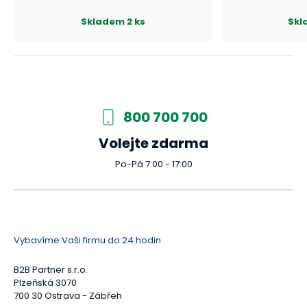
Skladem
2 ks
Skl
800 700 700
Volejte zdarma
Po-Pá 7:00 - 17:00
Vybavíme Vaši firmu do 24 hodin
B2B Partner s.r.o.
Plzeňská 3070
700 30 Ostrava - Zábřeh