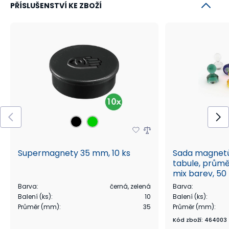
PŘÍSLUŠENSTVÍ KE ZBOŽÍ
Supermagnety 35 mm, 10 ks
Sada magnetů
tabule, průměr
mix barev, 50
Barva
:
černá, zelená
Barva
:
Balení (ks)
:
10
Balení (ks)
:
Průměr (mm)
:
35
Průměr (mm)
:
Kód zboží
:
464003