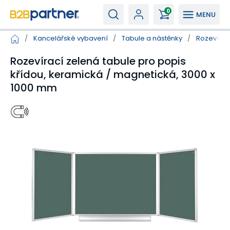
0
MENU
/
Kancelářské vybavení
/
Tabule a nástěnky
/
Rozevírac
Rozevírací zelená tabule pro popis
křídou, keramická / magnetická, 3000 x
1000 mm