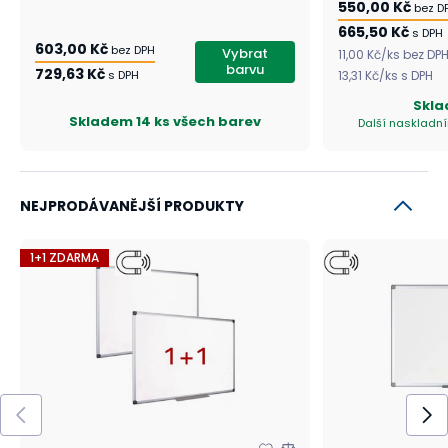
550,00 Kč
bez D
665,50 Kč
s DPH
603,00 Kč
bez DPH
Vybrat
11,00 Kč
/
ks
bez DP
barvu
729,63 Kč
s DPH
13,31 Kč
/
ks
s DPH
Skl
Skladem
14 ks všech barev
Další naskladní
NEJPRODÁVANĚJŠÍ PRODUKTY
1+1 ZDARMA