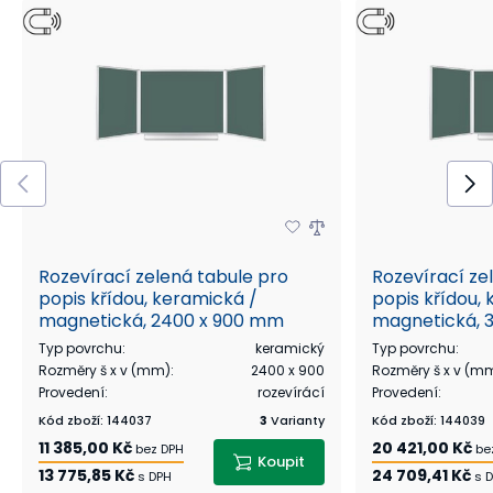
Rozevírací zelená tabule pro
Rozevírací ze
popis křídou, keramická /
popis křídou,
magnetická, 2400 x 900 mm
magnetická, 
Typ povrchu
:
keramický
Typ povrchu
:
Rozměry š x v (mm)
:
2400 x 900
Rozměry š x v (m
Provedení
:
rozevírácí
Provedení
:
Kód zboží
:
144037
3
Varianty
Kód zboží
:
144039
11 385,00 Kč
20 421,00 Kč
bez DPH
be
Koupit
13 775,85 Kč
24 709,41 Kč
s DPH
s 