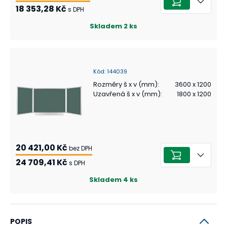
18 353,28 Kč
s DPH
Skladem
2
ks
Kód
:
144039
Rozměry š x v (mm)
:
3600 x 1200
Uzavřená š x v (mm)
:
1800 x 1200
20 421,00 Kč
bez DPH
24 709,41 Kč
s DPH
Skladem
4
ks
POPIS