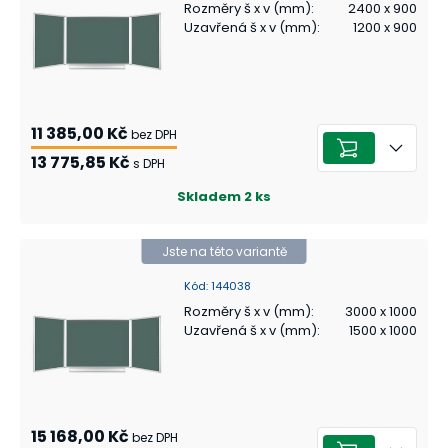
Rozměry š x v (mm)
:
2400 x 900
Uzavřená š x v (mm)
:
1200 x 900
11 385,00 Kč
bez DPH
13 775,85 Kč
s DPH
Skladem
2
ks
Jste na této variantě
Kód
:
144038
Rozměry š x v (mm)
:
3000 x 1000
Uzavřená š x v (mm)
:
1500 x 1000
15 168,00 Kč
bez DPH