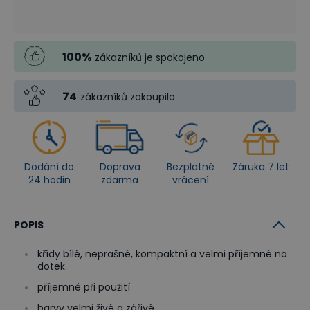
100
%
zákazníků je spokojeno
74
zákazníků zakoupilo
Dodání do
Doprava
Bezplatné
Záruka 7 let
24 hodin
zdarma
vrácení
POPIS
křídy bílé, neprašné, kompaktní a velmi příjemné na
dotek.
příjemné při použití
barvy velmi živé a zářivé