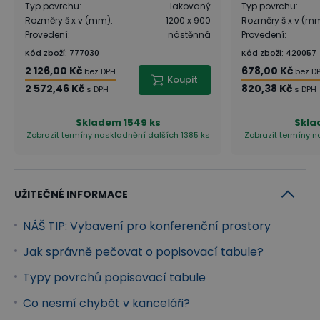
Typ povrchu
:
lakovaný
Typ povrchu
:
Rozměry š x v (mm)
:
1200 x 900
Rozměry š x v (m
Provedení
:
nástěnná
Provedení
:
Kód zboží
:
777030
Kód zboží
:
420057
2 126,00 Kč
678,00 Kč
bez DPH
bez D
Koupit
2 572,46 Kč
820,38 Kč
s DPH
s DPH
Skladem
1549 ks
Skl
Zobrazit termíny naskladnění
dalších 1385 ks
Zobrazit termíny 
UŽITEČNÉ INFORMACE
NÁŠ TIP: Vybavení pro konferenční prostory
Jak správně pečovat o popisovací tabule?
Typy povrchů popisovací tabule
Co nesmí chybět v kanceláři?