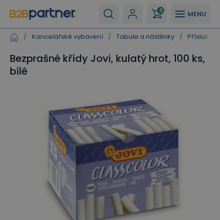
0
MENU
/
Kancelářské vybavení
/
Tabule a nástěnky
/
Příslušen
Bezprašné křídy Jovi, kulatý hrot, 100 ks,
bílé