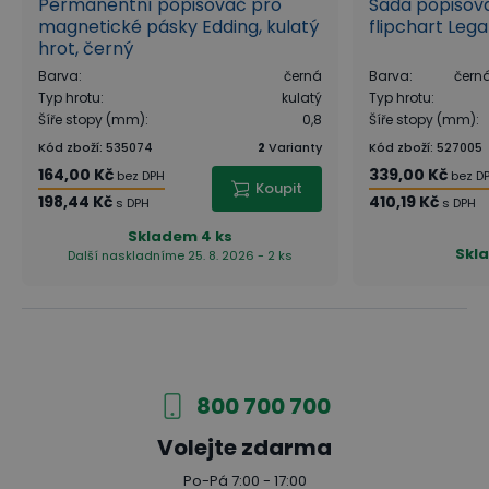
Permanentní popisovač pro
Sada popisov
magnetické pásky Edding, kulatý
flipchart Leg
hrot, černý
Barva
:
černá
Barva
:
černá
Typ hrotu
:
kulatý
Typ hrotu
:
Šíře stopy (mm)
:
0,8
Šíře stopy (mm)
:
Kód zboží
:
535074
2
Varianty
Kód zboží
:
527005
164,00 Kč
339,00 Kč
bez DPH
bez D
Koupit
198,44 Kč
410,19 Kč
s DPH
s DPH
Skladem
4 ks
Skl
Další naskladníme 25. 8. 2026 - 2 ks
800 700 700
Volejte zdarma
Po-Pá 7:00 - 17:00