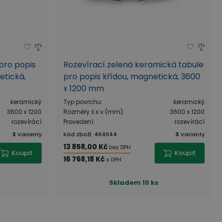
pro popis
Rozevírací zelená keramická tabule
etická,
pro popis křídou, magnetická, 3600
x 1200 mm
keramický
Typ povrchu
:
keramický
3600 x 1200
Rozměry š x v (mm)
:
3600 x 1200
rozevírácí
Provedení
:
rozevírácí
3
Varianty
Kód zboží
:
464044
3
Varianty
13 858,00 Kč
bez DPH
Koupit
Koupit
16 768,18 Kč
s DPH
Skladem
10 ks