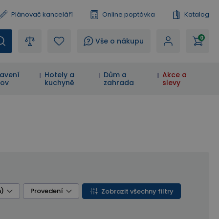
Plánovač kanceláří
Online poptávka
Katalog
0
?
Vše o nákupu
avení
Hotely a
Dům a
Akce a
ov
kuchyně
zahrada
slevy
)
Provedení
Zobrazit všechny filtry