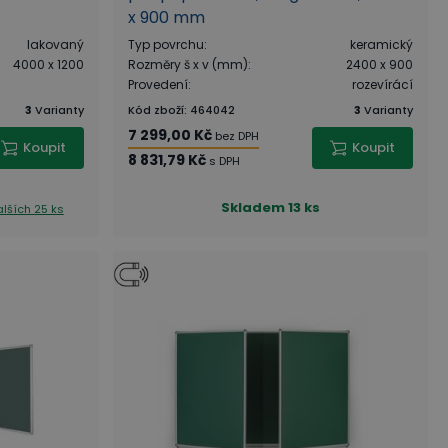
x 900 mm
lakovaný
Typ povrchu
:
keramický
4000 x 1200
Rozměry š x v (mm)
:
2400 x 900
Provedení
:
rozevírácí
3
Varianty
Kód zboží
:
464042
3
Varianty
7 299,00 Kč
bez DPH
Koupit
Koupit
8 831,79 Kč
s DPH
Skladem
13 ks
lších 25 ks