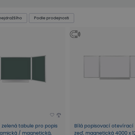
nejdražšího
Podle prodejnosti
 zelená tabule pro popis
Bílá popisovací otevírací
ramická / magnetická,
zeď, magnetická 4000 x 