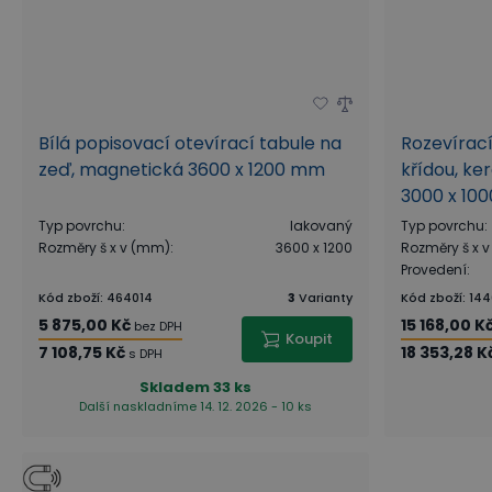
Bílá popisovací otevírací tabule na
Rozevírací
zeď, magnetická 3600 x 1200 mm
křídou, ke
3000 x 10
Typ povrchu
:
lakovaný
Typ povrchu
:
Rozměry š x v (mm)
:
3600 x 1200
Rozměry š x 
Provedení
:
Kód zboží
:
464014
3
Varianty
Kód zboží
:
144
5 875,00 Kč
15 168,00 K
bez DPH
Koupit
7 108,75 Kč
18 353,28 K
s DPH
Skladem
33 ks
Další naskladníme 14. 12. 2026 - 10 ks