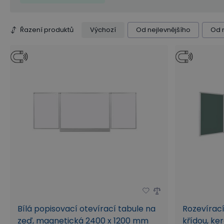
Řazení produktů
Výchozí
Od nejlevnějšího
Od 
Bílá popisovací otevírací tabule na
Rozevírací
zeď, magnetická 2400 x 1200 mm
křídou, ke