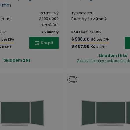
00 mm
keramický
Typ povrchu
:
v (mm)
:
2400 x 900
Rozměry š x v (mm)
:
rozevírácí
037
3
Varianty
Kód zboží
:
464015
č
6 998,00 Kč
bez DPH
bez DPH
Koupit
č
8 467,58 Kč
s DPH
s DPH
Skladem
16 ks
Skladem
2 ks
Zobrazit termíny naskladnění
da