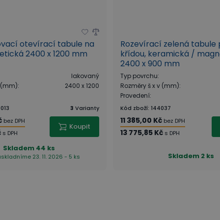
ovací otevírací tabule na
Rozevírací zelená tabule 
etická 2400 x 1200 mm
křídou, keramická / magn
2400 x 900 mm
lakovaný
Typ povrchu
:
v (mm)
:
2400 x 1200
Rozměry š x v (mm)
:
Provedení
:
013
3
Varianty
Kód zboží
:
144037
č
11 385,00 Kč
bez DPH
bez DPH
Koupit
č
13 775,85 Kč
s DPH
s DPH
Skladem
44 ks
Skladem
2 ks
askladníme 23. 11. 2026 - 5 ks