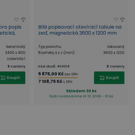
pro popis
Bílá popisovací otevírací tabule na
etická,
zeď, magnetická 3600 x 1200 mm
keramický
Typ povrchu
:
lakovaný
2400 x 900
Rozměry š x v (mm)
:
3600 x 1200
rozevírácí
3
Varianty
Kód zboží
:
464014
3
Varianty
5 875,00 Kč
bez DPH
Koupit
Koupit
7 108,75 Kč
s DPH
Skladem
33 ks
Další naskladníme 14. 12. 2026 - 10 ks