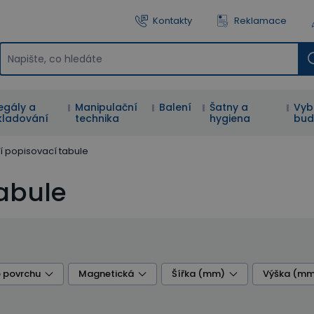
Kontakty
Reklamace
egály a
Manipulační
Balení
Šatny a
Vyb
kladování
technika
hygiena
bud
í popisovací tabule
tabule
 povrchu
Magnetická
Šířka (mm)
Výška (mm