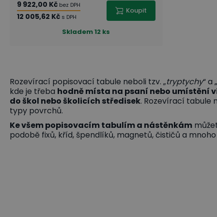
9 922,00 Kč
bez DPH
Koupit
12 005,62 Kč
s DPH
Skladem
12 ks
Rozevírací popisovací tabule neboli tzv. „
tryptychy
“ a 
kde je třeba
hodně místa na psaní
nebo umístění v
do škol nebo školicích středisek
. Rozevírací tabule
typy povrchů.
Ke všem popisovacím tabulím a nástěnkám
můžet
podobě fixů, kříd, špendlíků, magnetů, čističů a mnoho 