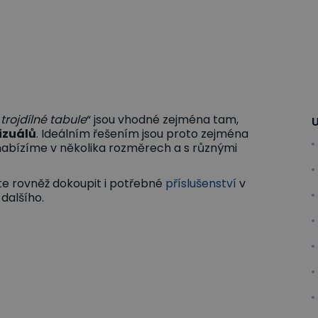
„
trojdílné tabule
“ jsou vhodné zejména tam,
U
izuálů
. Ideálním řešením jsou proto zejména
 nabízíme v několika rozměrech a s různými
e rovněž dokoupit i potřebné
příslušenství
v
dalšího.