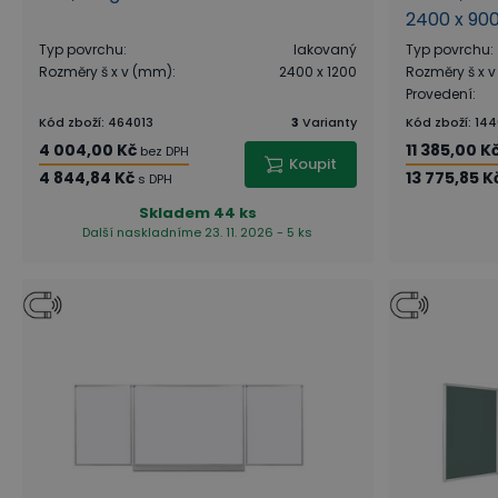
2400 x 9
Typ povrchu
:
lakovaný
Typ povrchu
:
Rozměry š x v (mm)
:
2400 x 1200
Rozměry š x 
Provedení
:
Kód zboží
:
464013
3
Varianty
Kód zboží
:
144
4 004,00 Kč
11 385,00 K
bez DPH
Koupit
4 844,84 Kč
13 775,85 K
s DPH
Skladem
44 ks
Další naskladníme 23. 11. 2026 - 5 ks