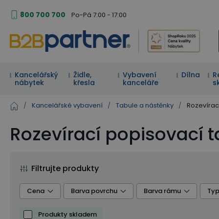
800 700 700
Po-Pá 7:00 - 17:00
Kancelářský
Židle,
Vybavení
Dílna
R
nábytek
křesla
kanceláře
s
/
Kancelářské vybavení
/
Tabule a nástěnky
/
Rozevírac
Rozevírací popisovací 
Filtrujte produkty
Cena
Barva povrchu
Barva rámu
Typ
Produkty skladem