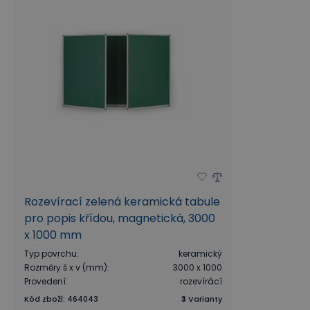
Rozevírací zelená keramická tabule
pro popis křídou, magnetická, 3000
x 1000 mm
Typ povrchu
:
keramický
Rozměry š x v (mm)
:
3000 x 1000
Provedení
:
rozevírácí
Kód zboží
:
464043
3
Varianty