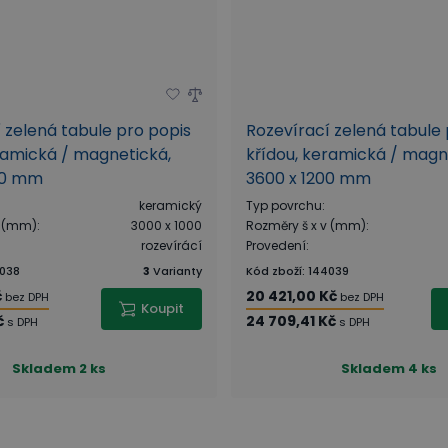
 zelená tabule pro popis
Rozevírací zelená tabule 
ramická / magnetická,
křídou, keramická / magn
00 mm
3600 x 1200 mm
keramický
Typ povrchu
:
v (mm)
:
3000 x 1000
Rozměry š x v (mm)
:
rozevírácí
Provedení
:
038
3
Varianty
Kód zboží
:
144039
č
20 421,00 Kč
bez DPH
bez DPH
Koupit
č
24 709,41 Kč
s DPH
s DPH
Skladem
2 ks
Skladem
4 ks