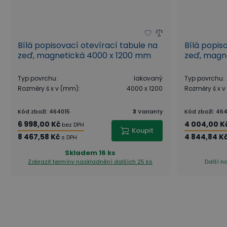
Bílá popisovací otevírací tabule na
Bílá popis
zeď, magnetická 4000 x 1200 mm
zeď, magn
Typ povrchu
:
lakovaný
Typ povrchu
:
Rozměry š x v (mm)
:
4000 x 1200
Rozměry š x 
Kód zboží
:
464015
3
Varianty
Kód zboží
:
464
6 998,00 Kč
4 004,00 K
bez DPH
Koupit
8 467,58 Kč
4 844,84 K
s DPH
Skladem
16 ks
Zobrazit termíny naskladnění
dalších 25 ks
Další n