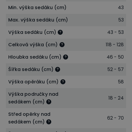
Min. výška sedáku (cm)
43
Max. výška sedáku (cm)
53
Výška sedáku (cm)
43 - 53
Celková výška (cm)
118 - 128
Hloubka sedáku (cm)
46 - 50
Šířka sedáku (cm)
52 - 57
Područky s nastavením výšky a šířky
Výška opěráku (cm)
58
Loketní opěrky s nastavením výšky a šířky
si
Výška područky nad
můžete nastavit nejen výškově nahoru či dolů, ale i
18 - 24
sedákem (cm)
vodorovně blíže či dále od Vašeho těla. Područky si
tak pohodlně nastavíte přesně tak, aby vyhovovaly
Střed opěrky nad
62 - 70
nejen Vaší stavbě těla, ale i výšce stolu, u kterého
sedákem (cm)
pracujete. Nejen, že práce s myší a klávesnicí bude