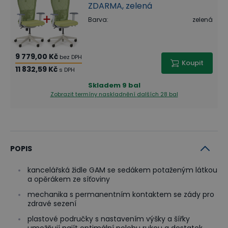
ZDARMA, zelená
Barva
:
zelená
9 779,00 Kč
bez DPH
Koupit
11 832,59 Kč
s DPH
Skladem
9 bal
Zobrazit termíny naskladnění
dalších 28 bal
POPIS
kancelářská židle GAM se sedákem potaženým látkou
a opěrákem ze síťoviny
mechanika s permanentním kontaktem se zády pro
zdravé sezení
plastové područky s nastavením výšky a šířky
umožňují najít optimální polohu rukou a dostatek