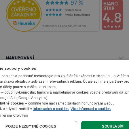
NAKUPOVÁNÍ
Vše o nákupu
e soubory cookies
SLUŽBY
Obchodní podmínky
cookies a podobné technologie pro zajištění funkčnosti e-shopu a – s Vaším
Doprava a montáž
onalizaci obsahu a zobrazení relevantních reklam. Údaje sdílíme s partnery pr
Naše katalogy
ké účely pouze s Vaším souhlasem.
Možnosti platby
O FIRMĚ
Reklamační formulář
m
– povolí výkonnostní, funkční a marketingové cookies včetně předávání dat pro
Záruka, servis, reklamace
Výroba kancelářského nábytku
oogle Ads, Google Analytics).
O nás
Ochrana osobních údajů
bytné cookies
– odmítne vše nad rámec základního fungování webu.
Zpracování elektroodpadu
Kontakty
lze kdykoli změnit v
informacích o cookies
.
Více informací o cookies
© 2010 - 2026 B2B Partner s.r.o. - Všechna práva vyhrazena.
Informace o cookies
E-Procurement
Členství v organizacích
ILNÍ NASTAVENÍ
Profesionální e-shop na míru
Jak nakupovat
Prohlášení o přístupnosti
Ocenění a certifikáty
Online poptávka
POUZE NEZBYTNÉ COOKIES
SOUHLASÍM
Naše eshopy