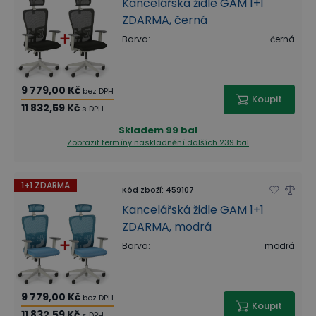
Kancelářská židle GAM 1+1
ZDARMA, černá
Barva
:
černá
9 779,00 Kč
bez DPH
Koupit
11 832,59 Kč
s DPH
Skladem
99 bal
Zobrazit termíny naskladnění
dalších 239 bal
1+1 ZDARMA
Kód zboží
:
459107
Kancelářská židle GAM 1+1
ZDARMA, modrá
Barva
:
modrá
9 779,00 Kč
bez DPH
Koupit
11 832,59 Kč
s DPH