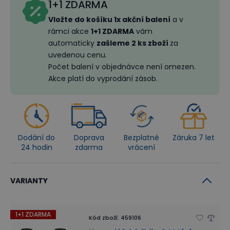
1+1 ZDARMA
Vložte do košíku 1x akční balení
a v
rámci akce
1+1 ZDARMA
vám
automaticky
zašleme 2 ks zboží
za
uvedenou cenu.
Počet balení v objednávce není omezen.
Akce platí do vyprodání zásob.
Dodání do
Doprava
Bezplatné
Záruka 7 let
24 hodin
zdarma
vrácení
VARIANTY
1+1 ZDARMA
Kód zboží
:
459106