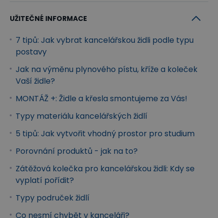
Příjemná opora hlavy i krční páteře
UŽITEČNÉ INFORMACE
Součástí je i
výškově nastavitelná opěrka hlavy
,
která umožňuje nastavení podpěry nahoru či dolů,
7 tipů: Jak vybrat kancelářskou židli podle typu
postavy
dle vaší individuální potřeby. Slouží jako příjemná
opora hlavy, krku a krční páteře, zejména při
Jak na výměnu plynového pístu, kříže a koleček
Vaší židle?
dlouhých hodinách v práci. Minimalizuje nepříznivé
účinky dlouhodobého sezení a předchází bolestem
MONTÁŽ +: Židle a křesla smontujeme za Vás!
hlavy a tuhnutí krku. Zajišťuje správné držení těla a
Typy materiálu kancelářských židlí
zvyšuje i ergonomii vašeho pracovního místa.
5 tipů: Jak vytvořit vhodný prostor pro studium
Porovnání produktů - jak na to?
Zátěžová kolečka pro kancelářskou židli: Kdy se
vyplatí pořídit?
Typy područek židlí
Co nesmí chybět v kanceláři?