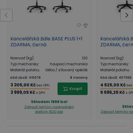
Kancelářská židle BASE PLUS 1+1
Kancelářská ž
ZDARMA, černá
ZDARMA, čer
Nosnost (kg)
:
120
Nosnost (kg)
:
Typ mechaniky
:
houpací mechanika
Typ mechaniky
:
Materiál potahu
:
látka / síťovaný opěrák
Materiál potahu
:
Kód zboží
:
415078
3
Varianty
Kód zboží
:
407066
3 305,00 Kč
4 625,00 Kč
bez DPH
bez
Koupit
3 999,05 Kč
5 596,25 Kč
s DPH
s DP
Skladem
1888 bal
Skla
Zobrazit termíny naskladnění
dalších 1620 bal
Zobrazit termíny 