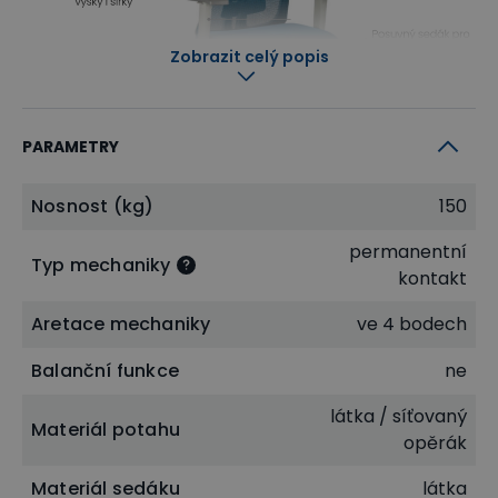
Zobrazit celý popis
PARAMETRY
Nosnost (kg)
150
permanentní
Typ mechaniky
Ventilace vzduchu i celoroční pohodlí
kontakt
U tohoto modelu najdete velmi
Aretace mechaniky
ve 4 bodech
oblíbenou
kombinaci látky a síťoviny
. Tyto
Balanční funkce
ne
materiály v sobě kloubí neocenitelnou prodyšnost s
potřebným pohodlím. Skvěle se tedy hodí pro
látka / síťovaný
Materiál potahu
opěrák
celodenní sezení v práci.
Materiál sedáku
látka
Opěrák židle
je vyroben
z nylonové síťoviny
. Tato