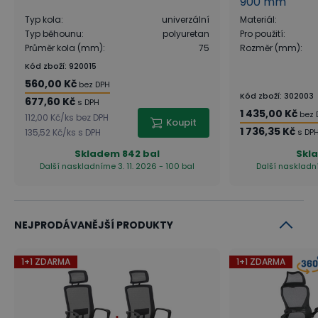
900 mm
určen
pro vysoké zatížení až 150 kg
. Povrchová
Typ kola
:
univerzální
Materiál
:
úprava dodává židli potřebnou eleganci a moderní
Typ běhounu
:
polyuretan
Pro použití
:
vzhled. Píst umožňuje nastavení výšky sedáku v
Průměr kola (mm)
:
75
Rozměr (mm)
:
Kód zboží
:
920015
rozsahu 43 - 53 cm.
560,00 Kč
bez DPH
Kód zboží
:
302003
677,60 Kč
s DPH
1 435,00 Kč
bez 
112,00 Kč
/
ks
bez DPH
Koupit
1 736,35 Kč
135,52 Kč
/
ks
s DPH
s DP
Skladem
842 bal
Skl
Další naskladníme 3. 11. 2026 - 100 bal
Další naskladní
NEJPRODÁVANĚJŠÍ PRODUKTY
Kolečka pro tvrdé podlahy - žádné stopy na
1+1 ZDARMA
1+1 ZDARMA
podlaze
Použitá kolečka jsou vhodná pro tvrdé podlahy, jako