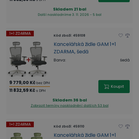
Skladem
21 bal
Další naskladníme 3. 11. 2026 - 5 bal
1+1 ZDARMA
Kód zboží
:
459108
Kancelářská židle GAM 1+1
ZDARMA, šedá
Barva
:
šedá
9 779,00 Kč
bez DPH
Koupit
11 832,59 Kč
s DPH
Skladem
36 bal
Zobrazit termíny naskladnění
dalších 53 bal
1+1 ZDARMA
Kód zboží
:
459110
Kancelářská židle GAM 1+1