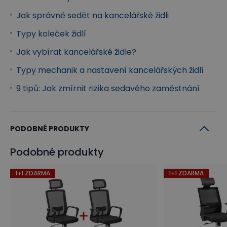
Jak správně sedět na kancelářské židli
Typy koleček židlí
Bederní opěrka s nastavením výšky
Jak vybírat kancelářské židle?
Výškově nastavitelná bederní
Typy mechanik a nastavení kancelářských židlí
opěrka
umístěná
ve spodní části
9 tipů: Jak zmírnit rizika sedavého zaměstnání
opěráku
umožňuje nastavení podpěry nahoru či
dolů, dle vaší individuální potřeby. Navíc Vám
poskytne zdravou oporu bederní páteře a podpoří
PODOBNÉ PRODUKTY
vaše správné držení těla při celodenní práci u
počítače. Předchází navíc únavě, migrénám a
Podobné produkty
taktéž snižuje riziko napětí svalů a tuhnutí zad.
1+1 ZDARMA
1+1 ZDARMA