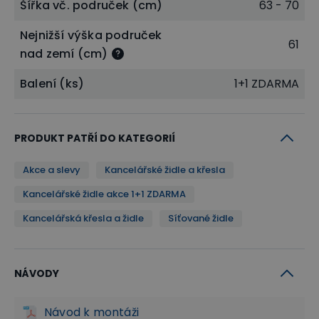
Šířka vč. područek (cm)
63 - 70
pro Vás pohodlnější, ale uleví se i vašim ramenům,
Nejnižší výška područek
šíji a loketním kloubům.
61
nad zemí (cm)
Balení (ks)
1+1 ZDARMA
PRODUKT PATŘÍ DO KATEGORIÍ
Akce a slevy
Kancelářské židle a křesla
Kancelářské židle akce 1+1 ZDARMA
Kancelářská křesla a židle
Síťované židle
Optimální pohodlí zajištěno
Sedák se šířkou 52 - 57 cm a hloubkou 46 - 50 cm
NÁVODY
zajišťuje
optimální pohodlí
při sezení. Opěrák židle
je vysoký 58 cm, a proto je tato židle vhodná i pro
Návod k montáži