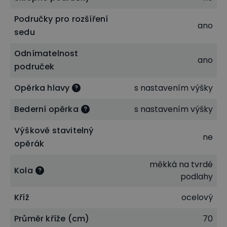
Područky pro rozšíření
ano
sedu
Odnímatelnost
ano
područek
Správné držení těla díky permanentnímu
Opěrka hlavy
s nastavením výšky
kontaktu opěráku s vašimi zády
Bederní opěrka
s nastavením výšky
Součástí této kancelářské židle je mechanika
typu
permanentní kontakt
. Tento typ mechaniky
Výškově stavitelný
ne
opěrák
zajišťuje základní podmínky pro Vaše zdravé sezení
při práci či studiu. Libovolně si díky ní můžete
měkká na tvrdé
Kola
nastavit správný sklon Vašeho opěradla, což
podlahy
povede k neustálému – permanentnímu kontaktu
Kříž
ocelový
opěráku s vašimi zády a tím ke správnému držení
Průměr kříže (cm)
70
vašich zad.