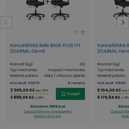
jsou plovoucí podlahy, parkety, beton, dlažba apod.
Kolečka pro tvrdé podlahy se také označují
jako
„měkká“
, jelikož jsou potažena měkčenou
vrstvou, která
nezanechává nechtěné stopy
na
podlaze. V případě potřeby lze k židli dokoupit také
Kancelářská židle BASE PLUS 1+1
Kancelářská ž
kolečka pro měkké podlahy, která najdete v
ZDARMA, černá
ZDARMA, čer
příslušenství.
Nosnost (kg)
:
120
Nosnost (kg)
:
Typ mechaniky
:
houpací mechanika
Typ mechaniky
:
Materiál potahu
:
látka / síťovaný opěrák
Materiál potahu
:
Kód zboží
:
415078
3
Varianty
Kód zboží
:
415091
3 305,00 Kč
5 104,00 Kč
bez DPH
bez
Koupit
3 999,05 Kč
6 175,84 Kč
s DPH
s DP
Skladem
1888 bal
Skla
Zobrazit termíny naskladnění
Zobrazit t
dalších 1620 bal
dalš