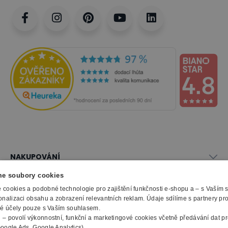
kancelářského nábytku
PRIMO GRAY
v
našem
virtuálním showroomu
a rovnou
objednejte jednotlivé prvky nábytku, které
vás zaujmou!
+
+
+
+
+
+
+
+
+
+
NAKUPOVÁNÍ
Vše o nákupu
e soubory cookies
SLUŽBY
Obchodní podmínky
Díky širokému výběru a každodenní praktičnosti
cookies a podobné technologie pro zajištění funkčnosti e-shopu a – s Vaším
Doprava a montáž
onalizaci obsahu a zobrazení relevantních reklam. Údaje sdílíme s partnery pr
Naše katalogy
tvoří kolekce PRIMO GRAY ideální nábytek nejen
ké účely pouze s Vaším souhlasem.
Možnosti platby
O FIRMĚ
Reklamační formulář
m
– povolí výkonnostní, funkční a marketingové cookies včetně předávání dat pro
pro kanceláře, ale i lékařské ordinace a domácí
Záruka, servis, reklamace
Výroba kancelářského nábytku
oogle Ads, Google Analytics).