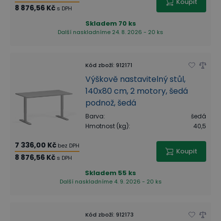
Koupit
8 876,56 Kč
s DPH
Skladem
70 ks
Další naskladníme 24. 8. 2026 - 20 ks
Kód zboží
:
912171
Výškově nastavitelný stůl,
140x80 cm, 2 motory, šedá
podnož, šedá
Barva
:
šedá
Hmotnost (kg)
:
40,5
7 336,00 Kč
bez DPH
Koupit
8 876,56 Kč
s DPH
Skladem
55 ks
Další naskladníme 4. 9. 2026 - 20 ks
Kód zboží
:
912173