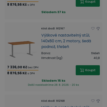
Koupit
8 876,56 Kč
s DPH
Skladem
37 ks
Kód zboží
:
912167
Výškově nastavitelný stůl,
140x80 cm, 2 motory, šedá
podnož, třešeň
Barva
:
třešeň
Hmotnost (kg)
:
40,8
7 336,00 Kč
bez DPH
Koupit
8 876,56 Kč
s DPH
Skladem
15 ks
Další naskladníme 28. 8. 2026 - 20 ks
Kód zboží
:
912168