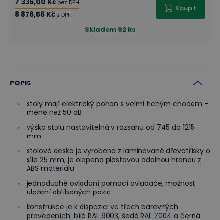
7 336,00 Kč
bez DPH
Koupit
8 876,56 Kč
s DPH
Skladem
92 ks
POPIS
stoly mají elektrický pohon s velmi tichým chodem -
méně než 50 dB
výška stolu nastavitelná v rozsahu od 745 do 1215
mm
stolová deska je vyrobena z laminované dřevotřísky o
síle 25 mm, je olepena plastovou odolnou hranou z
ABS materiálu
jednoduché ovládání pomocí ovladače, možnost
uložení oblíbených pozic
konstrukce je k dispozici ve třech barevných
provedeních: bílá RAL 9003, šedá RAL 7004 a černá