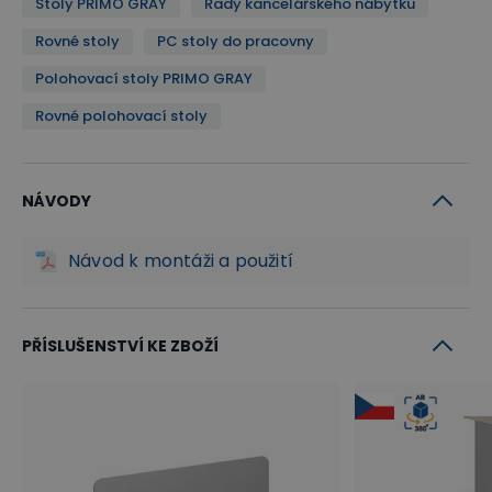
Stoly PRIMO GRAY
Řady kancelářského nábytku
Rovné stoly
PC stoly do pracovny
Polohovací stoly PRIMO GRAY
Rovné polohovací stoly
NÁVODY
Návod k montáži a použití
Střídavá práce vsedě a vestoje
Zvedací stůl PRIMO GRAY je postaven na výškově
PŘÍSLUŠENSTVÍ KE ZBOŽÍ
nastavitelném podnoží, díky kterému můžete
střídat práci vsedě a vestoje. Zamezíte tak nejen
celodennímu sezení, ale zlepšíte i prokrvení Vašich
dolních končetin. Střídavá práce ve stoje a vsedě je
tím správným klíčem nejen k aktivnímu pohybu při