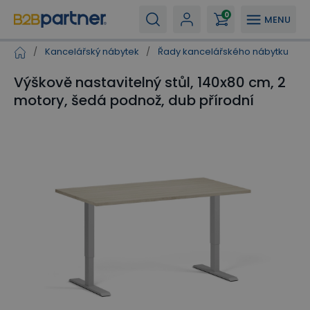
0
MENU
/
Kancelářský nábytek
/
Řady kancelářského nábytku
/
Výškově nastavitelný stůl, 140x80 cm, 2
motory, šedá podnož, dub přírodní