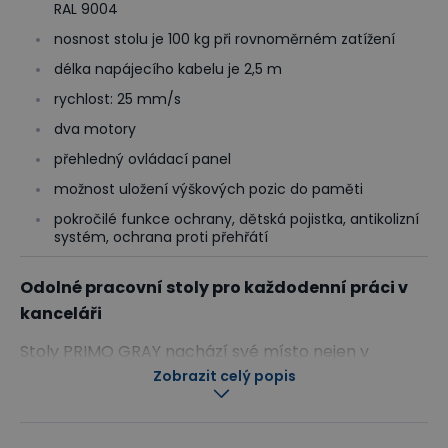
RAL 9004
nosnost stolu je 100 kg při rovnoměrném zatížení
délka napájecího kabelu je 2,5 m
rychlost: 25 mm/s
dva motory
přehledný ovládací panel
možnost uložení výškových pozic do paměti
pokročilé funkce ochrany, dětská pojistka, antikolizní
systém, ochrana proti přehřátí
Odolné pracovní stoly pro každodenní práci v
kanceláři
Stoly PRIMO GRAY nachází své místo nejen v
Zobrazit celý popis
kancelářích, lékařských ordinacích, ale i domácích
pracovnách. Pomohou Vám skvěle zvládnout Vaše
každodenní úkoly a poskytnou i dostatek místa pro