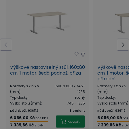
Pro větší míru soukromí v open space či sdílené
kanceláři doporučujeme k polohovacímu stolu
PRIMO GRAY zakoupit paraván na stůl PRIMO, který
je vždy uzpůsoben dle konkrétní šířky stolu. Slouží
jako skvělá zástěna ke stolu a navíc částečně tlumí
také hovory.
Výškově nastavitelný stůl, 160x80
Výškově nasta
cm, 1 motor, šedá podnož, bříza
cm, 1 motor, 
přírodní
Rozměry š x h x v
1600 x 800 x 745-
Rozměry š x h x v
(mm)
:
1235
(mm)
:
Typ desky
:
rovný
Typ desky
:
Výška stolu (mm)
:
745 - 1235
Výška stolu (mm)
Kód zboží
:
936112
8
Variant
Kód zboží
:
936119
6 066,00 Kč
6 066,00 Kč
bez DPH
bez
Koupit
7 339,86 Kč
7 339,86 Kč
s DPH
s DP