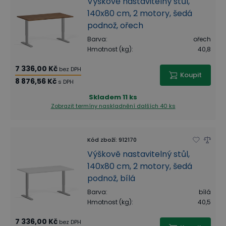
Výškově nastavitelný stůl,
140x80 cm, 2 motory, šedá
podnož, ořech
Barva
:
ořech
Hmotnost (kg)
:
40,8
7 336,00 Kč
bez DPH
Koupit
8 876,56 Kč
s DPH
Skladem
11 ks
Zobrazit termíny naskladnění
dalších 40 ks
Kód zboží
:
912170
Výškově nastavitelný stůl,
140x80 cm, 2 motory, šedá
podnož, bílá
Barva
:
bílá
Hmotnost (kg)
:
40,5
7 336,00 Kč
bez DPH