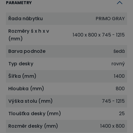
PARAMETRY
umístění počítače, kancelářských potřeb a dalších
nezbytností. Čistý design a dokonalou ergonomii
Řada nábytku
PRIMO GRAY
podporuje kvalitní laminovaná dřevotříska tloušťky
Rozměry š x h x v
25 mm, olepena 2mm ABS hranou, která odolává i
1400 x 800 x 745 - 1215
(mm)
každodenní zátěži.
Barva podnože
šedá
Typ desky
rovný
Šířka (mm)
1400
Hloubka (mm)
800
Výška stolu (mm)
745 - 1215
Tloušťka desky (mm)
25
Rozměr desky (mm)
1400 x 800