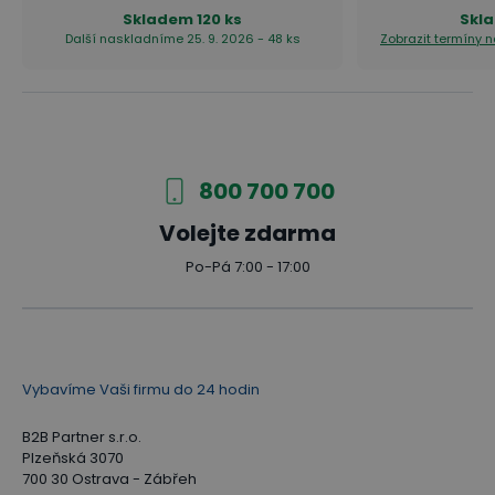
Skladem
120 ks
Skl
Další naskladníme 25. 9. 2026 - 48 ks
Zobrazit termíny 
Řada kancelářského nábytku
PRIMO GRAY
Kolekce kancelářského nábytku PRIMO GRAY z
800 700 700
vlastní výroby B2B Partner přináší do pracovních
Volejte zdarma
prostor spojení funkčnosti, moderního designu a
Po-Pá 7:00 - 17:00
ergonomie. Kombinace šedé barvy s dekorem
dřeva, šedé či grafitové dodává prostorům
elegantní formálnost při zachování potřebného
pocitu útulnosti a hřejivosti.
Vybavíme Vaši firmu do 24 hodin
B2B Partner s.r.o.
Inspirujte se našimi návrhy
Plzeňská 3070
700 30 Ostrava - Zábřeh
Inspirujte se návrhy interiérů z řady