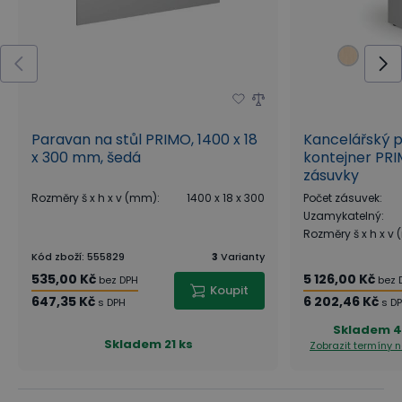
kontinuální práci za počítačem, ale i lepšímu
soustředění, koncentraci a odbourání stresu.
Paravan na stůl PRIMO, 1400 x 18
Kancelářský p
x 300 mm, šedá
kontejner PR
zásuvky
Rozměry š x h x v (mm)
:
1400 x 18 x 300
Počet zásuvek
:
Uzamykatelný
:
Rozměry š x h x v
Kód zboží
:
555829
3
Varianty
535,00 Kč
5 126,00 Kč
bez DPH
bez 
Koupit
647,35 Kč
6 202,46 Kč
s DPH
s D
Skladem
4
Skladem
21 ks
Zobrazit termíny
Uložení oblíbených poloh a podsvícený displej