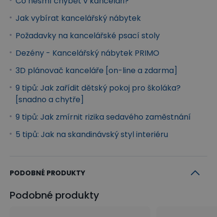
Co nesmí chybět v kanceláři?
pojistky – slouží jako prevence proti dětské
Jak vybírat kancelářský nábytek
neopatrnosti či proti nechtěné změně nastavení od
Požadavky na kancelářské psací stoly
spolupracovníků.
Dezény - Kancelářský nábytek PRIMO
3D plánovač kanceláře [on-line a zdarma]
9 tipů: Jak zařídit dětský pokoj pro školáka?
[snadno a chytře]
9 tipů: Jak zmírnit rizika sedavého zaměstnání
5 tipů: Jak na skandinávský styl interiéru
PODOBNÉ PRODUKTY
Podobné produkty
Doplňky pro více soukromí