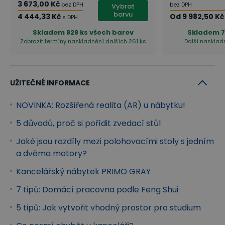
3 673,00 Kč
bez DPH
bez DPH
Vybrat
barvu
4 444,33 Kč
Od
9 982,50 Kč
s DPH
Skladem
828 ks všech barev
Skladem
7
Zobrazit termíny naskladnění
dalších 261 ks
Další naskladn
UŽITEČNÉ INFORMACE
Bezpečnost a stabilita za všech okolností!
NOVINKA: Rozšířená realita (AR) u nábytku!
Zvedací stůl je vybaven pokročilým systémem
5 důvodů, proč si pořídit zvedací stůl
ochrany, který zajistí nejen ochranu proti pevným
Jaké jsou rozdíly mezi polohovacími stoly s jedním
překážkám v pohybu (antikolizní systém), ale i proti
a dvěma motory?
přehřátí motoru či přetížení. Nemusíte se tak bát o
Kancelářský nábytek PRIMO GRAY
bezpečnost a stabilitu zvedacího stolu ani při jeho
7 tipů: Domácí pracovna podle Feng Shui
nejvyšší poloze.
5 tipů: Jak vytvořit vhodný prostor pro studium
Ovladač stolu může být uzamknut pomocí dětské