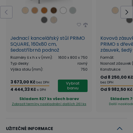
Řada kancelářského nábytku
Jednací kancelářský stůl PRIMO
Kovová zásuv
PRIMO GRAY
SQUARE, 160x80 cm,
PRIMO s dřevě
šedostříbrná podnož
zásuvek, šedý
Kolekce kancelářského nábytku PRIMO GRAY z
Rozměry š x h x v (mm)
:
1600 x 800 x 750
Formát
:
vlastní výroby B2B Partner přináší do pracovních
Typ desky
:
rovný
Nosnost zásuvek 
Výška stolu (mm)
:
750
Konstrukce
:
prostor spojení funkčnosti, moderního designu a
Od
8 250,00 Kč
ergonomie. Kombinace šedé barvy s dekorem
3 673,00 Kč
bez DPH
bez DPH
Vybrat
barvu
4 444,33 Kč
Od
9 982,50 Kč
dřeva, šedé či grafitové dodává prostorům
s DPH
Skladem
827 ks všech barev
Skladem
7
elegantní formálnost při zachování potřebného
Zobrazit termíny naskladnění
dalších 261 ks
Další naskladn
pocitu útulnosti a hřejivosti.
Inspirujte se našimi návrhy
UŽITEČNÉ INFORMACE