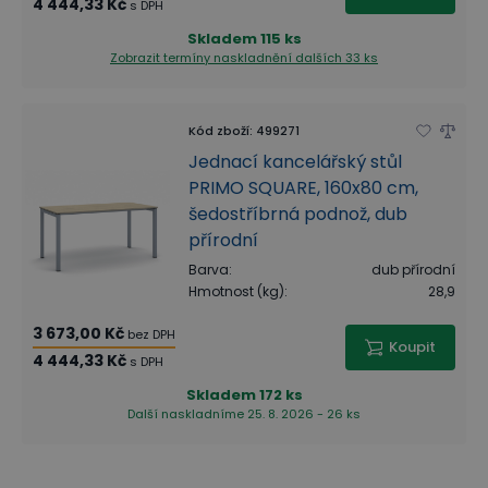
4 444,33 Kč
s DPH
Skladem
115 ks
Zobrazit termíny naskladnění
dalších 33 ks
Kód zboží
:
499271
Jednací kancelářský stůl
PRIMO SQUARE, 160x80 cm,
šedostříbrná podnož, dub
přírodní
Barva
:
dub přírodní
Hmotnost (kg)
:
28,9
3 673,00 Kč
bez DPH
Koupit
4 444,33 Kč
s DPH
Skladem
172 ks
Další naskladníme 25. 8. 2026 - 26 ks