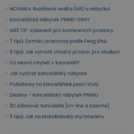
Inspirujte se návrhy interiérů z řady
NOVINKA: Rozšířená realita (AR) u nábytku!
kancelářského nábytku
PRIMO GRAY
v
našem
virtuálním showroomu
a rovnou
Kancelářský nábytek PRIMO GRAY
objednejte jednotlivé prvky nábytku, které
NÁŠ TIP: Vybavení pro konferenční prostory
vás zaujmou!
7 tipů: Domácí pracovna podle Feng Shui
+
+
+
+
+
5 tipů: Jak vytvořit vhodný prostor pro studium
+
+
Co nesmí chybět v kanceláři?
+
Jak vybírat kancelářský nábytek
+
Požadavky na kancelářské psací stoly
+
Dezény - Kancelářský nábytek PRIMO
3D plánovač kanceláře [on-line a zdarma]
5 tipů: Jak na skandinávský styl interiéru
Díky širokému výběru a každodenní praktičnosti
tvoří kolekce PRIMO GRAY ideální nábytek nejen