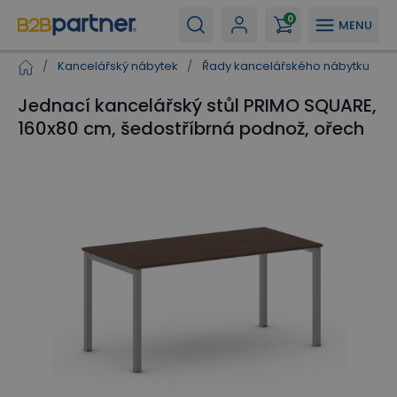
0
MENU
/
Kancelářský nábytek
/
Řady kancelářského nábytku
/
Jednací kancelářský stůl PRIMO SQUARE,
160x80 cm, šedostříbrná podnož, ořech