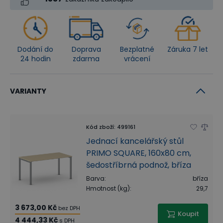
Dodání do
Doprava
Bezplatné
Záruka 7 let
24 hodin
zdarma
vrácení
VARIANTY
Kód zboží
:
499161
Jednací kancelářský stůl
PRIMO SQUARE, 160x80 cm,
šedostříbrná podnož, bříza
Barva
:
bříza
Hmotnost (kg)
:
29,7
3 673,00 Kč
bez DPH
Koupit
4 444,33 Kč
s DPH