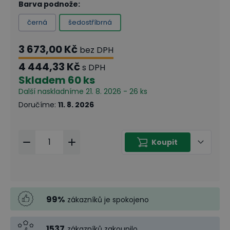
Barva podnože
:
černá
šedostříbrná
3 673,00 Kč
bez DPH
4 444,33 Kč
s DPH
Skladem
60 ks
Další naskladníme 21. 8. 2026 - 26 ks
Doručíme
:
11. 8. 2026
Koupit
99
%
zákazníků je spokojeno
1537
zákazníků zakoupilo