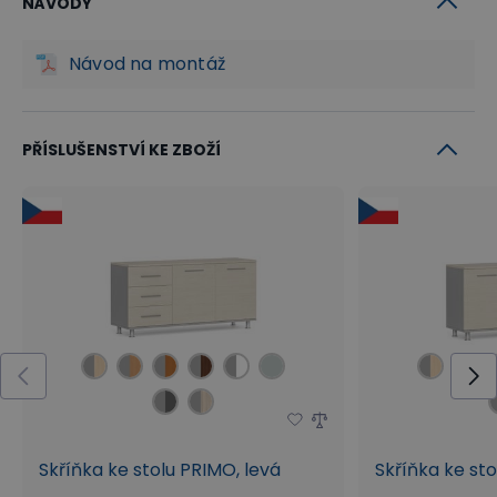
NÁVODY
dlouhých hodinách v práci. Pro doplnění úložného
prostoru lze kancelářské stoly PRIMO SQUARE
Návod na montáž
rozšířit o další kancelářský nábytek z výroby B2B
Partner.
PŘÍSLUŠENSTVÍ KE ZBOŽÍ
Skříňka ke stolu PRIMO, levá
Skříňka ke st