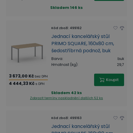
Skladem
146 ks
Kód zboží
:
499162
Jednací kancelářský stůl
PRIMO SQUARE, 160x80 cm,
šedostříbrná podnož, buk
Barva
:
buk
Hmotnost (kg)
:
29,7
3 673,00 Kč
bez DPH
Koupit
4 444,33 Kč
s DPH
Skladem
42 ks
Zobrazit termíny naskladnění
dalších 52 ks
Kód zboží
:
499163
Jednací kancelářský stůl