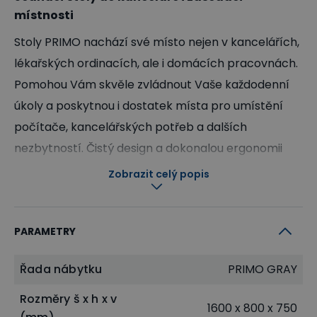
místnosti
Stoly PRIMO nachází své místo nejen v kancelářích,
lékařských ordinacích, ale i domácích pracovnách.
Pomohou Vám skvěle zvládnout Vaše každodenní
úkoly a poskytnou i dostatek místa pro umístění
počítače, kancelářských potřeb a dalších
nezbytností. Čistý design a dokonalou ergonomii
podporuje kvalitní laminovaná dřevotříska, olepena
Zobrazit celý popis
ABS hranou, která odolává i každodenní zátěži.
PARAMETRY
Řada nábytku
PRIMO GRAY
Rozměry š x h x v
1600 x 800 x 750