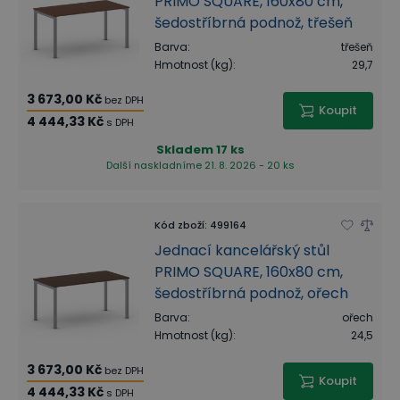
PRIMO SQUARE, 160x80 cm,
šedostříbrná podnož, třešeň
Barva
:
třešeň
Hmotnost (kg)
:
29,7
3 673,00 Kč
bez DPH
Koupit
4 444,33 Kč
s DPH
Skladem
17 ks
Další naskladníme 21. 8. 2026 - 20 ks
Kód zboží
:
499164
Jednací kancelářský stůl
PRIMO SQUARE, 160x80 cm,
šedostříbrná podnož, ořech
Barva
:
ořech
Hmotnost (kg)
:
24,5
3 673,00 Kč
bez DPH
Koupit
4 444,33 Kč
s DPH