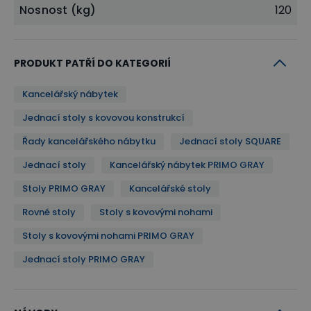
Nosnost (kg)
120
PRODUKT PATŘÍ DO KATEGORIÍ
Kancelářský nábytek
Jednací stoly s kovovou konstrukcí
Řady kancelářského nábytku
Jednací stoly SQUARE
Jednací stoly
Kancelářský nábytek PRIMO GRAY
Stoly PRIMO GRAY
Kancelářské stoly
Rovné stoly
Stoly s kovovými nohami
Stolní deska
Stoly s kovovými nohami PRIMO GRAY
Deska stolů je vyrobena z kvalitní laminované
Jednací stoly PRIMO GRAY
dřevotřísky o síle 18 mm, olepena odolnou ABS
hranou. O stůl se tak můžete bez starosti opřít i při