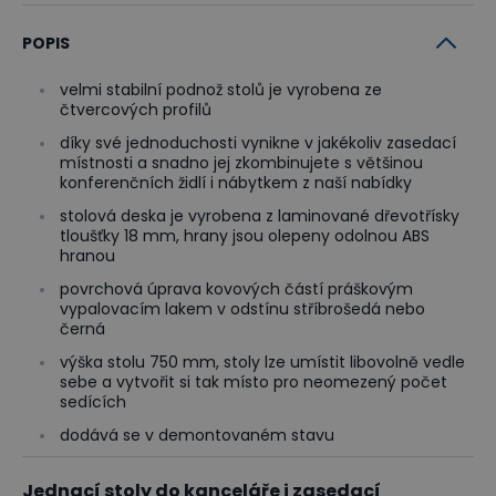
POPIS
velmi stabilní podnož stolů je vyrobena ze
čtvercových profilů
díky své jednoduchosti vynikne v jakékoliv zasedací
místnosti a snadno jej zkombinujete s většinou
konferenčních židlí i nábytkem z naší nabídky
stolová deska je vyrobena z laminované dřevotřísky
tloušťky 18 mm, hrany jsou olepeny odolnou ABS
hranou
povrchová úprava kovových částí práškovým
vypalovacím lakem v odstínu stříbrošedá nebo
černá
výška stolu 750 mm, stoly lze umístit libovolně vedle
sebe a vytvořit si tak místo pro neomezený počet
sedících
dodává se v demontovaném stavu
Jednací stoly do kanceláře i zasedací