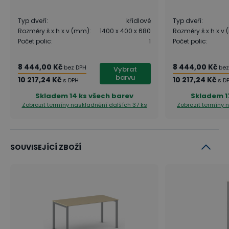
Hledáte ke stolu praktickou skříňku?
Typ dveří
:
křídlové
Typ dveří
:
Praktická
skříňka ke stolu - komoda
skvěle doplní
Rozměry š x h x v (mm)
:
1400 x 400 x 680
Rozměry š x h x v
jednací stoly PRIMO o úložný prostor přímo u stolu.
Počet polic
:
1
Počet polic
:
Kombinuje v sobě nízkou policovou skříňku a
8 444,00 Kč
8 444,00 Kč
bez DPH
bez
Vybrat
kontejner se 3 zásuvkami. Poskytuje tak dostatek
barvu
10 217,24 Kč
10 217,24 Kč
s DPH
s D
úložného místa nejen pro nejvíce využívané
Skladem
14 ks všech barev
Skladem
1
kancelářské dokumenty i pracovní věci.
Zobrazit termíny naskladnění
dalších 37 ks
Zobrazit termíny
SOUVISEJÍCÍ ZBOŽÍ