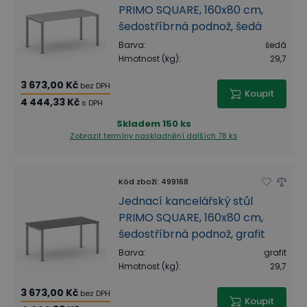
PRIMO SQUARE, 160x80 cm,
šedostříbrná podnož, šedá
Barva
:
šedá
Hmotnost (kg)
:
29,7
3 673,00 Kč
bez DPH
Koupit
4 444,33 Kč
s DPH
Skladem
150 ks
Zobrazit termíny naskladnění
dalších 78 ks
Kód zboží
:
499168
Jednací kancelářský stůl
PRIMO SQUARE, 160x80 cm,
šedostříbrná podnož, grafit
Barva
:
grafit
Hmotnost (kg)
:
29,7
3 673,00 Kč
bez DPH
Koupit