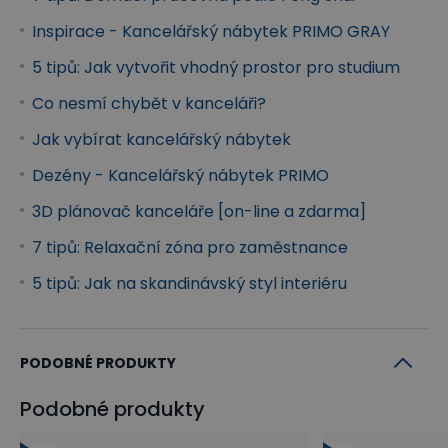
kovové podnože v šedé barvě. Odolné šedé
Inspirace - Kancelářský nábytek PRIMO GRAY
podnože působí v kanceláři nejen odlehčeně, ale
5 tipů: Jak vytvořit vhodný prostor pro studium
dodávají stolům i kvalitní a pevný základ.
Co nesmí chybět v kanceláři?
Doplňky
Jak vybírat kancelářský nábytek
Ke kancelářskému stolu a skříním PRIMO GRAY
Dezény - Kancelářský nábytek PRIMO
můžete dokoupit přístavby, paravány či praktické
policové dělící vložky, které nejen rozšíří Váš
3D plánovač kanceláře [on-line a zdarma]
pracovní prostor, ale také zajistí členění plochy či
7 tipů: Relaxační zóna pro zaměstnance
pomohou zvýšit Vaše soukromí při práci.
5 tipů: Jak na skandinávský styl interiéru
Kontejnery
Pojízdné a přístavné kontejnery PRIMO GRAY skvěle
PODOBNÉ PRODUKTY
doplňují řadu o úložný prostor přímo u stolu. Mají dle
varianty 3 nebo 4 zásuvky doplněné o madla z
Podobné produkty
leštěného hliníku. Nechybí ani centrální zamykání s