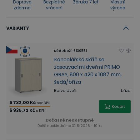
Doprava
Bezplatné
Záruka 7 let
Vlastní
zdarma
vrácení
výroba
VARIANTY
Kód zboží
:
6130551
Kancelářská skříň se
zasouvacími dveřmi PRIMO
GRAY, 800 x 420 x 1087 mm,
šedá/bříza
Barva dveří
:
bříza
5 732,00 Kč
bez DPH
Koupit
6 935,72 Kč
s DPH
Dočasně nedostupné
Další naskladníme 31. 8. 2026 - 10 ks