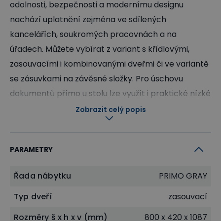
odolnosti, bezpečnosti a modernímu designu
nachází uplatnění zejména ve sdílených
kancelářích, soukromých pracovnách a na
úřadech. Můžete vybírat z variant s křídlovými,
zasouvacími i kombinovanými dveřmi či ve variantě
se zásuvkami na závěsné složky. Pro úschovu
dokumentů přímo u stolu lze využít i praktické nízké
skříňky a komody. Šatní skříně naopak poskytnou
Zobrazit celý popis
dodatečný prostor pro uložení všech vašich oděvů i
kancelářských potřeb.
PARAMETRY
Dlouhá životnost a stabilita
Řada nábytku
PRIMO GRAY
Stabilitu a potřebnou odolnost skříním i regálům
Typ dveří
zasouvací
PRIMO GRAY dodává zejména masivní laminovaná
Rozměry š x h x v (mm)
800 x 420 x 1087
dřevotříska o síle 2,5 cm, která je použitá u horní