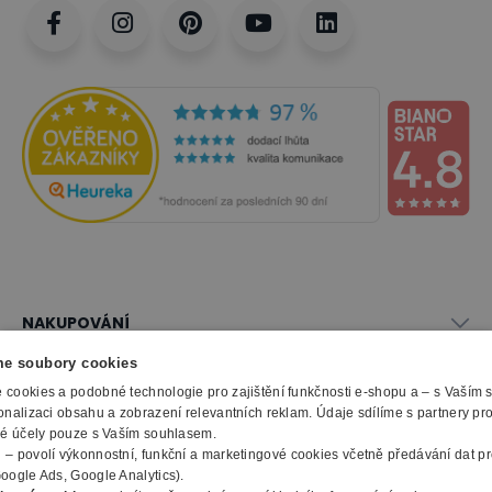
NAKUPOVÁNÍ
Vše o nákupu
e soubory cookies
SLUŽBY
Obchodní podmínky
cookies a podobné technologie pro zajištění funkčnosti e-shopu a – s Vaším
Doprava a montáž
onalizaci obsahu a zobrazení relevantních reklam. Údaje sdílíme s partnery pr
Naše katalogy
ké účely pouze s Vaším souhlasem.
Možnosti platby
O FIRMĚ
Reklamační formulář
m
– povolí výkonnostní, funkční a marketingové cookies včetně předávání dat pro
Záruka, servis, reklamace
Výroba kancelářského nábytku
oogle Ads, Google Analytics).
O nás