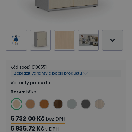
Kód zboží
:
6130551
Zobrazit varianty a popis produktu
Varianty produktu
Barva
:
bříza
5 732,00 Kč
bez DPH
6 935,72 Kč
s DPH