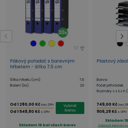
praktickou lístkovnici neboli niku, která Vám
efektivně v jedné polici vytvoří až 9 menších
poliček. Nika je vhodná pro papíry typu A4.
Řada kancelářského nábytku
PRIMO GRAY
Kolekce kancelářského nábytku PRIMO GRAY z
Pákový pořadač s barevným
Plastový zás
hřbetem - šířka 7,5 cm
vlastní výroby B2B Partner přináší do pracovních
prostor spojení funkčnosti, moderního designu a
Šířka hřbetu (cm)
:
7,5
Barva
:
ergonomie. Kombinace šedé barvy s dekorem
Balení (ks)
:
20
Počet přihrádek
:
Rozměry v x š x h
dřeva, šedé či grafitové dodává prostorům
elegantní formálnost při zachování potřebného
Od
1 280,00 Kč
749,00 Kč
bez DPH
bez D
Vybrat
pocitu útulnosti a hřejivosti.
barvu
Od
1 548,80 Kč
906,29 Kč
s DPH
s DPH
Skladem
1
Skladem
16 bal všech barev
Zobrazit termíny 