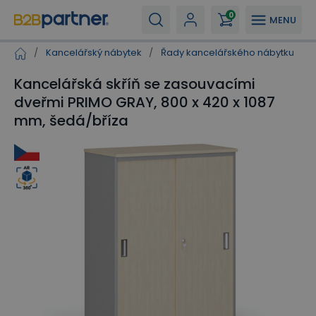
0
MENU
/
Kancelářský nábytek
/
Řady kancelářského nábytku
/
Kancelářská skříň se zasouvacími
dveřmi PRIMO GRAY, 800 x 420 x 1087
mm, šedá/bříza