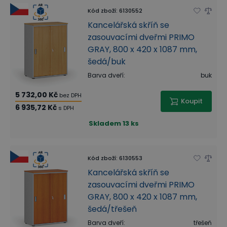
Kód zboží
:
6130552
Kancelářská skříň se
zasouvacími dveřmi PRIMO
GRAY, 800 x 420 x 1087 mm,
šedá/buk
Barva dveří
:
buk
5 732,00 Kč
bez DPH
Koupit
6 935,72 Kč
s DPH
Skladem
13 ks
Kód zboží
:
6130553
Kancelářská skříň se
zasouvacími dveřmi PRIMO
GRAY, 800 x 420 x 1087 mm,
šedá/třešeň
Barva dveří
:
třešeň