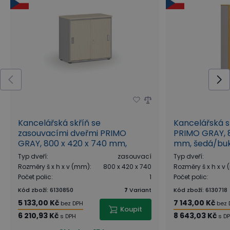
cylindrickým zámkem se 2 klíči.
Regály a knihovny
Regály a knihovny PRIMO GRAY zajistí, že budete mít
všechny své dokumenty ihned po ruce, na očích a
přehledně srovnané. Vyznačují se šedým
provedením korpusů, pevnými policemi s nosností
35 kg na každou polici a pohledovými zády, které
Kancelářská skříň se
Kancelářská s
umožňují snadné umístění regálů kamkoliv do
zasouvacími dveřmi PRIMO
PRIMO GRAY, 8
prostoru.
GRAY, 800 x 420 x 740 mm,
mm, šedá/bu
šedá/bříza
Typ dveří
:
zasouvací
Typ dveří
:
Skříně
Rozměry š x h x v (mm)
:
800 x 420 x 740
Rozměry š x h x v
Počet polic
:
1
Počet polic
:
Kancelářské skříně řady PRIMO GRAY se díky své
Kód zboží
:
6130850
7
Variant
Kód zboží
:
6130718
robustní konstrukci řadí mezi opravdu bytelný
5 133,00 Kč
7 143,00 Kč
bez DPH
bez 
nábytek. Poskytnou dostatek prostoru při úschově
Koupit
6 210,93 Kč
8 643,03 Kč
s DPH
s D
důležitých pracovních věcí, dokumentů i oděvů.