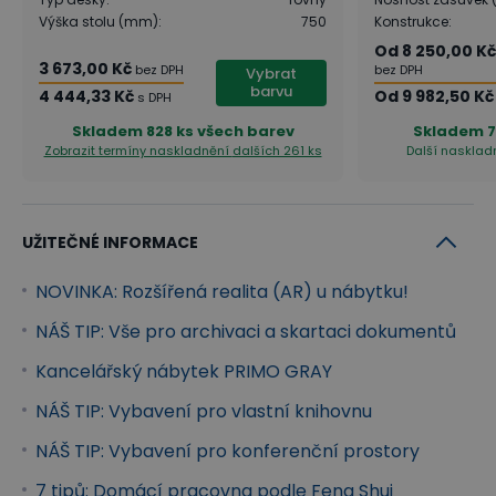
Výška stolu (mm)
:
750
Konstrukce
:
pro kanceláře, ale i lékařské ordinace a domácí
Od
8 250,00 Kč
pracovny, které může v různých verzích šikovně
3 673,00 Kč
bez DPH
bez DPH
Vybrat
barvu
oživit.
4 444,33 Kč
Od
9 982,50 Kč
s DPH
Skladem
828 ks všech barev
Skladem
7
Vybírat můžete ze 7 dezénů:
Zobrazit termíny naskladnění
dalších 261 ks
Další naskladn
Všechny prvky řady PRIMO GRAY lze díky
univerzálnosti dezénů skvěle kombinovat i s
UŽITEČNÉ INFORMACE
ostatním nábytkem z výroby B2B Partner.
NOVINKA: Rozšířená realita (AR) u nábytku!
Stoly
NÁŠ TIP: Vše pro archivaci a skartaci dokumentů
Rovné, rohové, ergonomické i výškově nastavitelné
Kancelářský nábytek PRIMO GRAY
stoly PRIMO GRAY tvoří díky své pestré nabídce
variant ideální řešení pro variabilitu prostoru i
NÁŠ TIP: Vybavení pro vlastní knihovnu
ergonomii pracoviště. Stoly jsou doplněny o 2 mm
NÁŠ TIP: Vybavení pro konferenční prostory
ABS hranu, kabelové průchodky i stabilní dřevěné či
7 tipů: Domácí pracovna podle Feng Shui