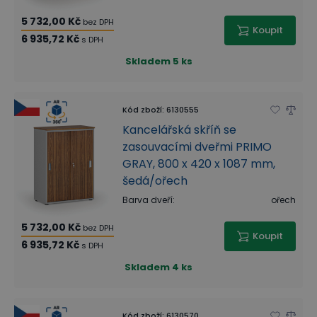
5 732,00 Kč
bez DPH
Koupit
6 935,72 Kč
s DPH
Skladem
5 ks
Kód zboží
:
6130555
Kancelářská skříň se
zasouvacími dveřmi PRIMO
GRAY, 800 x 420 x 1087 mm,
šedá/ořech
Barva dveří
:
ořech
5 732,00 Kč
bez DPH
Koupit
6 935,72 Kč
s DPH
Skladem
4 ks
Kód zboží
:
6130570