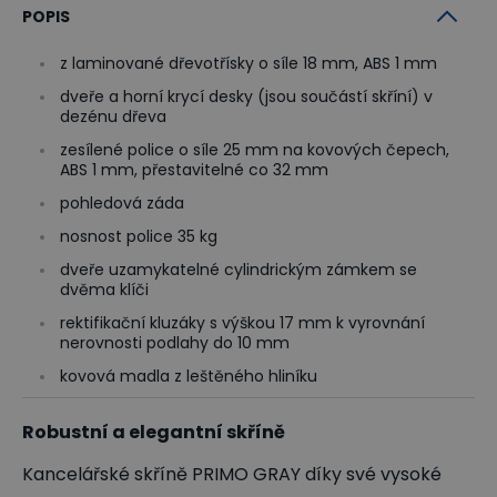
POPIS
z laminované dřevotřísky o síle 18 mm, ABS 1 mm
dveře a horní krycí desky (jsou součástí skříní) v
dezénu dřeva
zesílené police o síle 25 mm na kovových čepech,
ABS 1 mm, přestavitelné co 32 mm
pohledová záda
nosnost police 35 kg
dveře uzamykatelné cylindrickým zámkem se
dvěma klíči
rektifikační kluzáky s výškou 17 mm k vyrovnání
nerovnosti podlahy do 10 mm
kovová madla z leštěného hliníku
Robustní a elegantní skříně
Kancelářské skříně PRIMO GRAY díky své vysoké