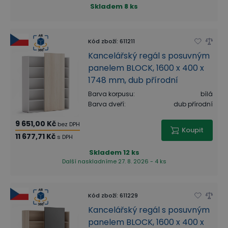
Skladem
8 ks
Kód zboží
:
611211
Kancelářský regál s posuvným
panelem BLOCK, 1600 x 400 x
1748 mm, dub přírodní
Barva korpusu
:
bílá
Barva dveří
:
dub přírodní
9 651,00 Kč
bez DPH
Koupit
11 677,71 Kč
s DPH
Skladem
12 ks
Další naskladníme 27. 8. 2026 - 4 ks
Kód zboží
:
611229
Kancelářský regál s posuvným
panelem BLOCK, 1600 x 400 x