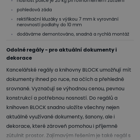
nosnost police je 20 kg při rovnoměrném zatížení
pohledová záda
rektifikační kluzáky s výškou 7 mm k vyrovnání
nerovností podlahy do 10 mm
dodáváme demontováno, snadná a rychlá montáž
Odolné regály - pro aktuální dokumenty i
dekorace
Kancelářské regály a knihovny BLOCK umožňují mít
dokumenty ihned po ruce, na očích a přehledně
srovnané. Vyznačují se výhodnou cenou, pevnou
konstrukcí a potřebnou nosností. Do regálů a
knihoven BLOCK snadno uložíte všechny nejen
aktuálně využívané dokumenty, šanony, ale i
dekorace, které zároveň pomohou i příjemně
zútulnit prostor. Zajímavým řešením je také regál s