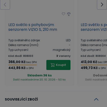
odkryté.
Do zakryté části snadno uložíte méně používané
dokumenty i kancelářské vybavení. Odkrytá část
může sloužit pro umístění nejen častěji používaných
LED světlo s pohybovým
LED světlo s
senzorem VIZIO S, 210 mm
senzorem VIZ
dokumentů, ale i dekorací.
Pojízdný systém
je
zafrézovaný
přímo do korpusu, nenarušuje čistý
Typ světelného zdroje
:
LED
Typ světelného zd
design nábytku a splňuje funkční i bezpečnostní
Délka ramena (mm)
:
-
Délka ramena (
Typ uchycení
:
magnetický
Typ uchycení
:
požadavky. Knihovna s posuvnými dveřmi je
Kód zboží
:
808003
3
Varianty
Kód zboží
:
808004
dostupná ve dvou šířkách.
366,00 Kč
413,00 Kč
bez DPH
bez DP
Koupit
442,86 Kč
499,73 Kč
s DPH
s DPH
Skladem
36 ks
Dočasn
Umístění v prostoru - nemusíte se držet při zdi
Další naskladníme 20. 10. 2026 - 50 ks
Další naskladní
Skříně a regály kolekce BLOCK mají pohledová záda
v barvě dezénu, takže je lze umístit nejen ke stěně,
SOUVISEJÍCÍ ZBOŽÍ
ale také volně do prostoru. Nábytek tak může