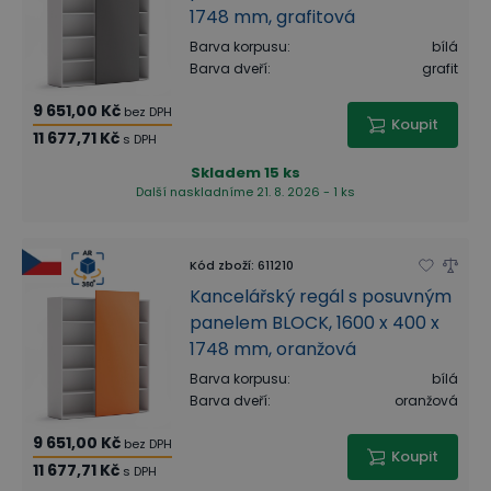
1748 mm, grafitová
Barva korpusu
:
bílá
Barva dveří
:
grafit
9 651,00 Kč
bez DPH
Koupit
11 677,71 Kč
s DPH
Skladem
15 ks
Další naskladníme 21. 8. 2026 - 1 ks
Kód zboží
:
611210
Kancelářský regál s posuvným
panelem BLOCK, 1600 x 400 x
1748 mm, oranžová
Barva korpusu
:
bílá
Barva dveří
:
oranžová
9 651,00 Kč
bez DPH
Koupit
11 677,71 Kč
s DPH