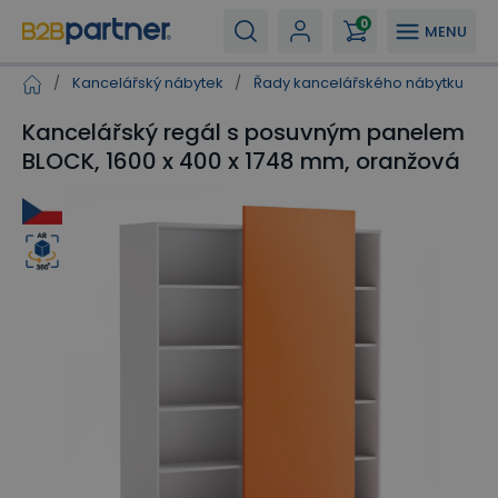
0
MENU
/
Kancelářský nábytek
/
Řady kancelářského nábytku
/
Kancelářský regál s posuvným panelem
BLOCK, 1600 x 400 x 1748 mm, oranžová