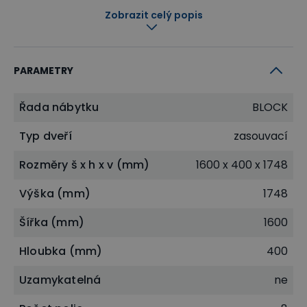
posuvným panelem, který umožňuje část uložených
Zobrazit celý popis
věcí elegantně skrýt před zraky okolí.
PARAMETRY
Řada nábytku
BLOCK
Typ dveří
zasouvací
Rozměry š x h x v (mm)
1600 x 400 x 1748
Výška (mm)
1748
Šířka (mm)
1600
Hloubka (mm)
400
Uzamykatelná
ne
Dlouhá životnost a stabilita