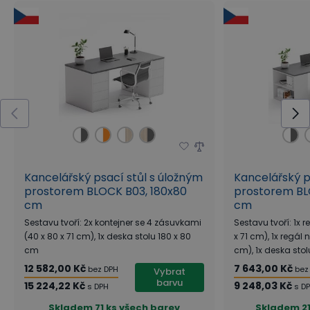
sloužit i jako praktický rozdělovač pracovního
prostoru a zároveň zachovává jednotný vzhled celé
kanceláře.
Řada kancelářského nábytku
BLOCK
Kolekce kancelářského nábytku BLOCK
z vlastní
výroby B2B Partner vnáší do kanceláří
Kancelářský psací stůl s úložným
Kancelářský p
minimalistický design
, architektonickou estetiku
prostorem BLOCK B03, 180x80
prostorem BLO
cm
cm
a
maximální variabilitu
uspořádání. Kolekce
Sestavu tvoří: 2x kontejner se 4 zásuvkami
Sestavu tvoří: 1x r
BLOCK je založena na jednoduchých geometrických
(40 x 80 x 71 cm), 1x deska stolu 180 x 80
x 71 cm), 1x regál 
formách, které slouží nejen jako praktické úložné
cm
cm), 1x deska sto
prostory, ale zároveň nahrazují podnože stolů. Díky
12 582,00 Kč
7 643,00 Kč
bez DPH
bez
Vybrat
barvu
15 224,22 Kč
9 248,03 Kč
s DPH
s D
modulárním prvkům umožňuje BLOCK
sestavení
Skladem
71 ks všech barev
Skladem
2