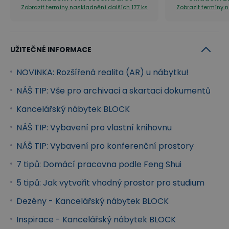
pracovních míst
na míru vašim potřebám během
Zobrazit termíny naskladnění
dalších 177 ks
Zobrazit termíny 
chvilky.
Inspirujte se našimi návrhy
UŽITEČNÉ INFORMACE
Inspirujte se návrhy interiérů z řady
NOVINKA: Rozšířená realita (AR) u nábytku!
kancelářského nábytku BLOCK v našem
virtuálním showroomu
a rovnou
NÁŠ TIP: Vše pro archivaci a skartaci dokumentů
objednejte jednotlivé prvky nábytku, které
Kancelářský nábytek BLOCK
vás zaujmou!
NÁŠ TIP: Vybavení pro vlastní knihovnu
NÁŠ TIP: Vybavení pro konferenční prostory
+
+
+
7 tipů: Domácí pracovna podle Feng Shui
5 tipů: Jak vytvořit vhodný prostor pro studium
+
+
+
Dezény - Kancelářský nábytek BLOCK
Inspirace - Kancelářský nábytek BLOCK