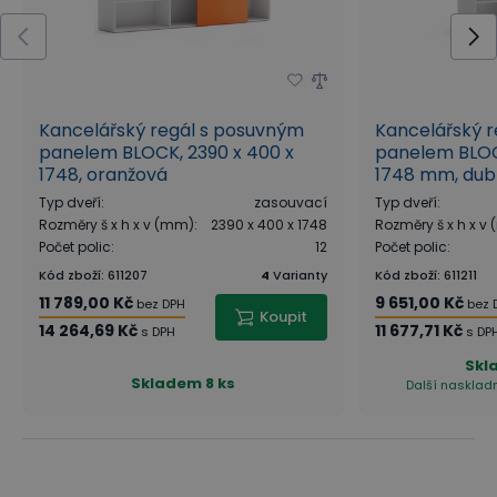
Jaké dekory jsou v kolekci BLOCK k
dispozici?
V kolekci BLOCK naleznete kancelářský nábytek v
Kancelářský regál s posuvným
Kancelářský 
panelem BLOCK, 2390 x 400 x
panelem BLOCK
dezénech bílá, dub přírodní, grafit a oranžová.
1748, oranžová
1748 mm, dub 
Typ dveří
:
zasouvací
Typ dveří
:
Všechny prvky řady BLOCK lze díky jednoduchému
Rozměry š x h x v (mm)
:
2390 x 400 x 1748
Rozměry š x h x v
designu a univerzálním dekorům snadno
Počet polic
:
12
Počet polic
:
Kód zboží
:
611207
4
Varianty
Kód zboží
:
611211
kombinovat i s ostatním kancelářským nábytkem z
11 789,00 Kč
9 651,00 Kč
bez DPH
bez 
výroby B2B Partner.
Koupit
14 264,69 Kč
11 677,71 Kč
s DPH
s DP
Samostatné stolové desky
Skl
Skladem
8 ks
Další naskladn
Základní prvek kolekce tvoří samostatné stolové
desky BLOCK, které lze umístit na jakékoliv skříňky a
kontejnery bez nutnosti pevného kotvení. Desky