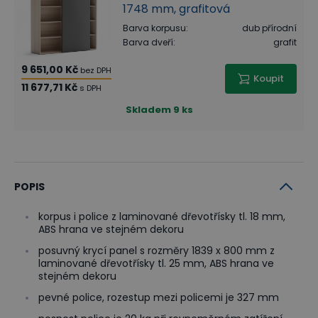
1748 mm, grafitová
Barva korpusu
:
dub přírodní
Barva dveří
:
grafit
9 651,00 Kč
bez DPH
Koupit
11 677,71 Kč
s DPH
Skladem
9 ks
POPIS
korpus i police z laminované dřevotřísky tl. 18 mm,
ABS hrana ve stejném dekoru
posuvný krycí panel s rozměry 1839 x 800 mm z
laminované dřevotřísky tl. 25 mm, ABS hrana ve
stejném dekoru
pevné police, rozestup mezi policemi je 327 mm