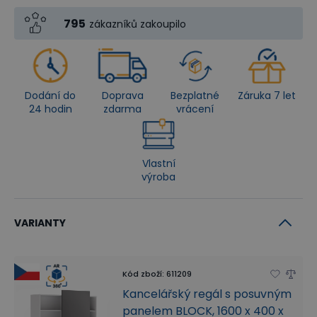
795
zákazníků zakoupilo
Dodání do
Doprava
Bezplatné
Záruka 7 let
24 hodin
zdarma
vrácení
Vlastní
výroba
VARIANTY
Kód zboží
:
611209
Kancelářský regál s posuvným
panelem BLOCK, 1600 x 400 x