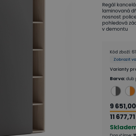
Regál kancelá
laminovaná dř
nosnost police
pohledová zád
v demontu
Kód zboží
:
61
Zobrazit v
Varianty p
Barva
:
dub p
9 651,00
11 677,71
Sklade
Doručíme
:
1