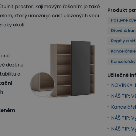
tulnit prostor. Zajímavým řešením je také
Produkt pat
elem, který umožňuje část uložených věcí
Posuvné dve
raky okolí.
Dřevěné kan
Regály a sk
Kancelářské
vané
Kancelářský
vě dezénu.
abilitu a
Užitečné i
kační
NOVINKA: R
ch
NÁŠ TIP: V
Kancelářs
oženém
NÁŠ TIP: V
NÁŠ TIP: 