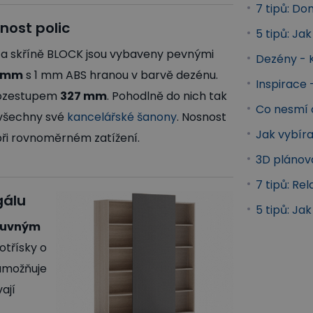
7 tipů: D
nost polic
5 tipů: Ja
 a skříně BLOCK jsou vybaveny pevnými
Dezény - 
8 mm
s 1 mm ABS hranou v barvě dezénu.
Inspirace
 rozestupem
327 mm
. Pohodlně do nich tak
Co nesmí 
 všechny své
kancelářské šanony
. Nosnost
Jak vybír
ři rovnoměrném zatížení.
3D plánov
7 tipů: R
gálu
5 tipů: Ja
suvným
třísky o
 umožňuje
ají