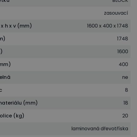
ytku
BLOCK
zasouvací
 x h x v (mm)
1600 x 400 x 1748
m)
1748
)
1600
(mm)
400
elná
ne
c
8
materiálu (mm)
18
olice (kg)
20
laminovaná dřevotříska