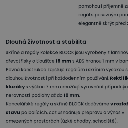
pomohou i příjemně zú
regál s posuvným pan
elegantně skrýt před z
Dlouhá životnost a stabilita
Skříně a regály kolekce BLOCK jsou vyrobeny z lamino
dřevotřísky o tloušťce
18 mm
s ABS hranou 1 mm v bar
Pevná konstrukce zajišťuje regálům i skříním vysokou st
dlouhou životnost i při každodenním používání.
Rektifi
kluzáky
s výškou 7 mm umožňují vyrovnání případný
nerovností podlahy až do
10 mm
.
Kancelářské regály a skříně BLOCK dodáváme
v rozl
stavu
po balících, což usnadňuje přepravu a výnos v
omezených prostorách (úzké chodby, schodiště).