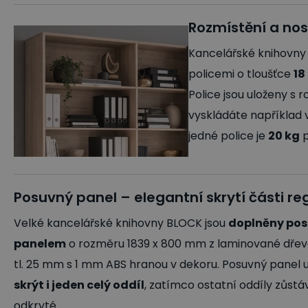
Rozmístění a nos
Kancelářské knihovny
policemi o tloušťce
1
Police jsou uloženy s
vyskládáte například
jedné police je
20 kg
p
Posuvný panel – elegantní skrytí části re
Velké kancelářské knihovny BLOCK jsou
doplněny po
panelem
o rozměru 1839 x 800 mm z laminované dřevo
tl. 25 mm s 1 mm ABS hranou v dekoru. Posuvný panel
skrýt i jeden celý oddíl
, zatímco ostatní oddíly zůstáv
odkryté.