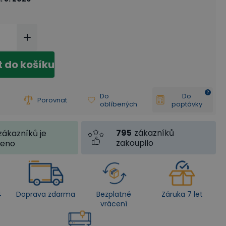
t do košíku
Do
Do
Porovnat
oblíbených
poptávky
795
zákazníků
zákazníků je
zakoupilo
jeno
4
Doprava zdarma
Bezplatné
Záruka 7 let
vrácení