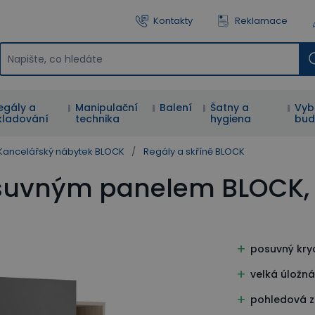
Kontakty
Reklamace
egály a
Manipulační
Balení
Šatny a
Vyb
kladování
technika
hygiena
bud
Kancelářský nábytek BLOCK
/
Regály a skříně BLOCK
osuvným panelem BLOCK, 
posuvný kry
velká úložn
pohledová 