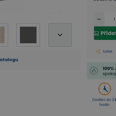
Přida
Sdílet
katalogu
100
%
spoko
Dodání do 2
hodin