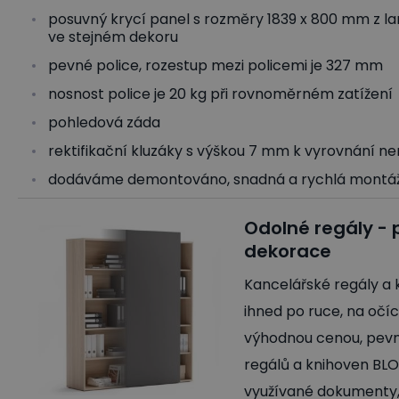
posuvný krycí panel s rozměry 1839 x 800 mm z la
ve stejném dekoru
pevné police, rozestup mezi policemi je 327 mm
nosnost police je 20 kg při rovnoměrném zatížení
pohledová záda
rektifikační kluzáky s výškou 7 mm k vyrovnání n
dodáváme demontováno, snadná a rychlá montá
Odolné regály - 
dekorace
Kancelářské regály a
ihned po ruce, na očí
výhodnou cenou, pevn
regálů a knihoven BLO
využívané dokumenty, 