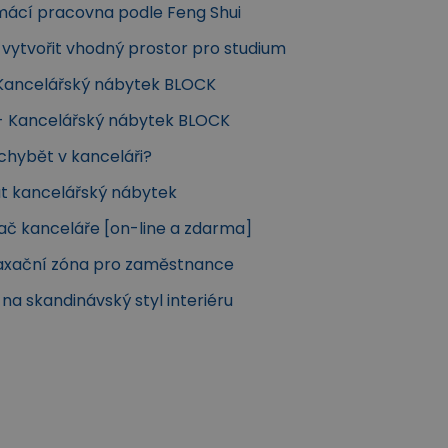
omácí pracovna podle Feng Shui
k vytvořit vhodný prostor pro studium
Kancelářský nábytek BLOCK
 - Kancelářský nábytek BLOCK
chybět v kanceláři?
at kancelářský nábytek
ač kanceláře [on-line a zdarma]
elaxační zóna pro zaměstnance
k na skandinávský styl interiéru