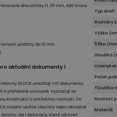
Řada náb
minované dřevotřísky tl. 25 mm, ABS hrana
Typ dveří
Rozměry š
Výška (m
Šířka (mm
erovností podlahy do 10 mm
ž
Hloubka 
Uzamykat
pro aktuální dokumenty i
Počet poli
 knihovny BLOCK umožňují mít dokumenty
Tloušťka 
ch a přehledně srovnané. Vyznačují se
Nosnost p
ou konstrukcí a potřebnou nosností. Do
CK snadno uložíte všechny nejen aktuálně
Materiál
šanony, ale i dekorace, které zároveň