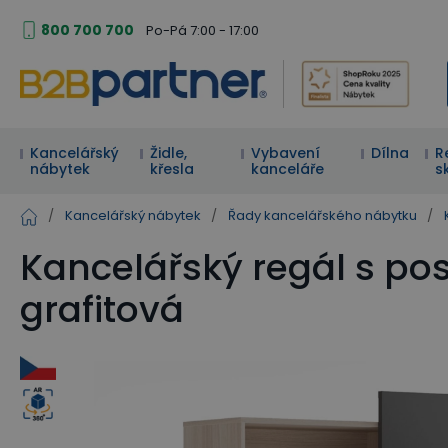
800 700 700
Po-Pá 7:00 - 17:00
Kancelářský
Židle,
Vybavení
Dílna
R
nábytek
křesla
kanceláře
s
/
Kancelářský nábytek
/
Řady kancelářského nábytku
/
Kancelářský regál s p
grafitová