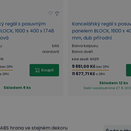
ký regál s posuvným
Kancelářský regál s pos
LOCK, 1600 x 400 x 1748
panelem BLOCK, 1600 x 40
žová
mm, dub přírodní
u
:
bílá
Barva korpusu
:
oranžová
Barva dveří
:
210
Kód zboží
:
611211
9 651,00 Kč
bez DPH
bez DPH
Koupit
11 677,71 Kč
s DPH
s DPH
Skladem
12 ks
Skladem
8 ks
Další naskladníme 27. 8. 202
m, ABS hrana ve stejném dekoru