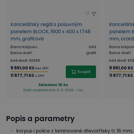
Kancelářský regál s posuvným
Kancelářs
panelem BLOCK, 1600 x 400 x 1748
panelem B
mm, grafitová
mm, oran
Barva korpusu
:
bílá
Barva korpus
Barva dveří
:
grafit
Barva dveří
:
Kód zboží
:
611209
Kód zboží
:
611
9 651,00 Kč
9 651,00 Kč
bez DPH
Koupit
11 677,71 Kč
11 677,71 Kč
s DPH
Skladem
15 ks
Další naskladníme 21. 8. 2026 - 1 ks
Popis a parametry
korpus i police z laminované dřevotřísky tl. 18 m