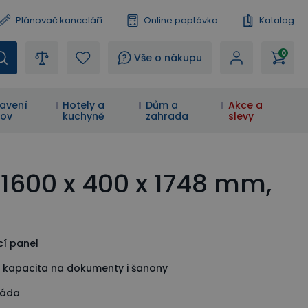
Plánovač kanceláří
Online poptávka
Katalog
0
?
Vše o nákupu
avení
Hotely a
Dům a
Akce a
ov
kuchyně
zahrada
slevy
1600 x 400 x 1748 mm,
cí panel
á kapacita na dokumenty i šanony
záda