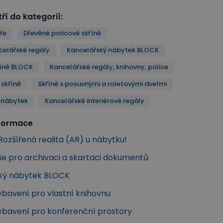
ří do kategorií
:
ře
Dřevěné policové skříně
celářské regály
Kancelářský nábytek BLOCK
říně BLOCK
Kancelářské regály, knihovny, police
 skříně
Skříně s posuvnými a roletovými dveřmi
 nábytek
Kancelářské interiérové regály
nformace
ozšířená realita (AR) u nábytku!
še pro archivaci a skartaci dokumentů
ký nábytek BLOCK
ybavení pro vlastní knihovnu
Vybavení pro konferenční prostory