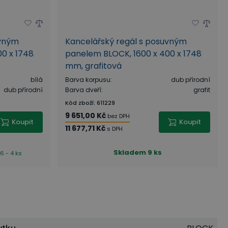
uvným
Kancelářský regál s posuvným
0 x 1748
panelem BLOCK, 1600 x 400 x 1748
mm, grafitová
bílá
Barva korpusu
:
dub přírodní
dub přírodní
Barva dveří
:
grafit
Kód zboží
:
611229
9 651,00 Kč
bez DPH
Koupit
Koupit
11 677,71 Kč
s DPH
Skladem
9 ks
6 - 4 ks