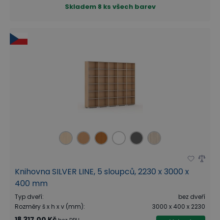
Skladem
8 ks všech barev
Knihovna SILVER LINE, 5 sloupců, 2230 x 3000 x
400 mm
Typ dveří
:
bez dveří
Rozměry š x h x v (mm)
:
3000 x 400 x 2230
18 317,00 Kč
bez DPH