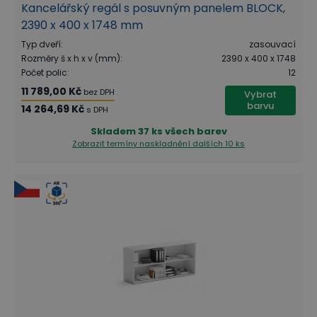
Kancelářský regál s posuvným panelem BLOCK,
2390 x 400 x 1748 mm
Typ dveří
:
zasouvací
Rozměry š x h x v (mm)
:
2390 x 400 x 1748
Počet polic
:
12
11 789,00 Kč
bez DPH
Vybrat
barvu
14 264,69 Kč
s DPH
Skladem
37 ks všech barev
Zobrazit termíny naskladnění
dalších 10 ks