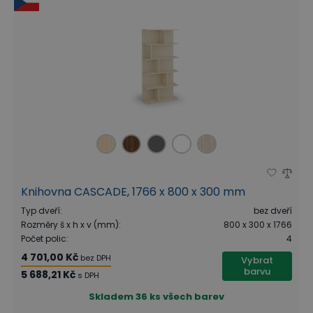
Knihovna CASCADE, 1766 x 800 x 300 mm
Typ dveří
:
bez dveří
Rozměry š x h x v (mm)
:
800 x 300 x 1766
Počet polic
:
4
4 701,00 Kč
bez DPH
Vybrat
barvu
5 688,21 Kč
s DPH
Skladem
36 ks všech barev