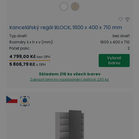
Kancelářský regál BLOCK, 1600 x 400 x 710 mm
Typ dveří
:
bez dveří
Rozměry š x h x v (mm)
:
1600 x 400 x 710
Počet polic
:
2
4 799,00 Kč
bez DPH
Vybrat
barvu
5 806,79 Kč
s DPH
Skladem
216 ks všech barev
Zobrazit termíny naskladnění
dalších 230 ks