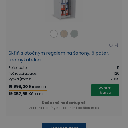
Skříň s otočným regálem na šanony, 5 pater,
uzamykatelná
Počet pater
:
5
Počet pořadačů
:
120
Výška (mm)
:
2065
15 998,00 Kč
bez DPH
Vybrat
barvu
19 357,58 Kč
s DPH
Dočasně nedostupné
Zobrazit termíny naskladnění
dalších 16 ks