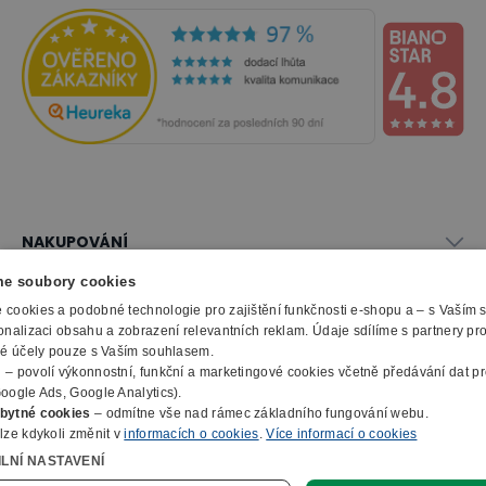
NAKUPOVÁNÍ
Vše o nákupu
e soubory cookies
SLUŽBY
Obchodní podmínky
cookies a podobné technologie pro zajištění funkčnosti e-shopu a – s Vaším
onalizaci obsahu a zobrazení relevantních reklam. Údaje sdílíme s partnery pr
Doprava a montáž
Naše katalogy
ké účely pouze s Vaším souhlasem.
Možnosti platby
O FIRMĚ
Reklamační formulář
m
– povolí výkonnostní, funkční a marketingové cookies včetně předávání dat pro
Záruka, servis, reklamace
Výroba kancelářského nábytku
oogle Ads, Google Analytics).
O nás
Ochrana osobních údajů
bytné cookies
– odmítne vše nad rámec základního fungování webu.
Zpracování elektroodpadu
Kontakty
lze kdykoli změnit v
informacích o cookies
.
Více informací o cookies
© 2010 - 2026 B2B Partner s.r.o. - Všechna práva vyhrazena.
Informace o cookies
E-Procurement
Členství v organizacích
ILNÍ NASTAVENÍ
Profesionální e-shop na míru
Jak nakupovat
Prohlášení o přístupnosti
Ocenění a certifikáty