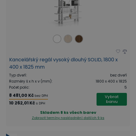
Kancelářský regál vysoký dlouhý SOLID, 1800 x
400 x 1825 mm
Typ dveří
:
bez dveří
Rozměry š x h x v (mm)
:
1800 x 400 x 1825
Počet polic
:
5
8 481,00 Kč
bez DPH
Vybrat
barvu
10 262,01 Kč
s DPH
Skladem
8 ks všech barev
Zobrazit termíny naskladnění
dalších 9 ks