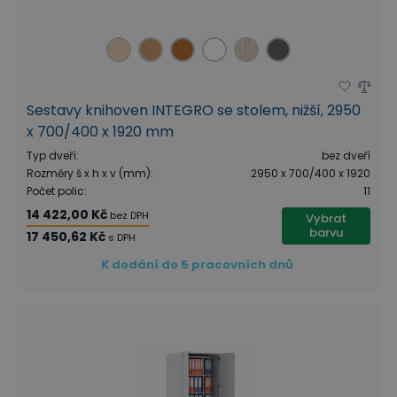
Sestavy knihoven INTEGRO se stolem, nižší, 2950
x 700/400 x 1920 mm
Typ dveří
:
bez dveří
Rozměry š x h x v (mm)
:
2950 x 700/400 x 1920
Počet polic
:
11
14 422,00 Kč
bez DPH
Vybrat
barvu
17 450,62 Kč
s DPH
K dodání do 5 pracovních dnů