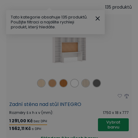
135
produktů
Tato kategorie obsahuje 135 produktů.
Použijte filtraci a najděte rychleji
produkt, který hledáte.
Zadní stěna nad stůl INTEGRO
Rozměry š x h x v (mm)
:
1750 x 18 x 777
1 291,00 Kč
bez DPH
Vybrat
barvu
1 562,11 Kč
s DPH