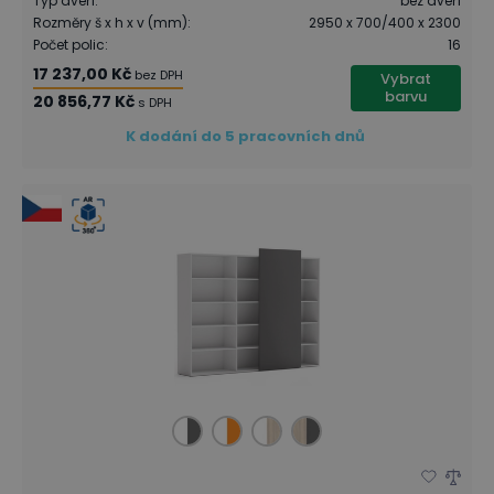
Typ dveří
:
bez dveří
Rozměry š x h x v (mm)
:
2950 x 700/400 x 2300
Počet polic
:
16
17 237,00 Kč
bez DPH
Vybrat
barvu
20 856,77 Kč
s DPH
K dodání do 5 pracovních dnů