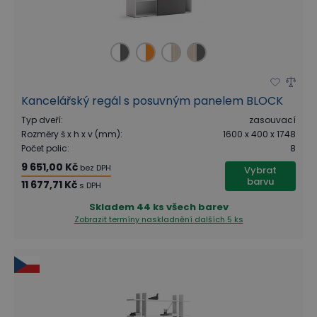
Kancelářský regál s posuvným panelem BLOCK
Typ dveří
:
zasouvací
Rozměry š x h x v (mm)
:
1600 x 400 x 1748
Počet polic
:
8
9 651,00 Kč
bez DPH
Vybrat
barvu
11 677,71 Kč
s DPH
Skladem
44 ks všech barev
Zobrazit termíny naskladnění
dalších 5 ks