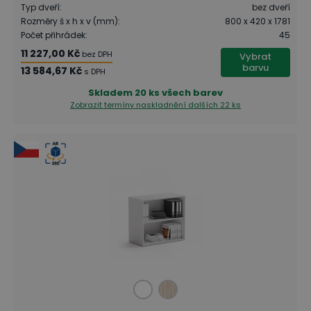
Typ dveří
:
bez dveří
Rozměry š x h x v (mm)
:
800 x 420 x 1781
Počet přihrádek
:
45
11 227,00 Kč
bez DPH
Vybrat
barvu
13 584,67 Kč
s DPH
Skladem
20 ks všech barev
Zobrazit termíny naskladnění
dalších 22 ks