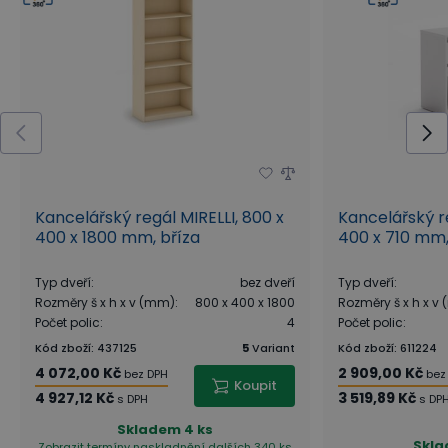
Kancelářský regál MIRELLI, 800 x
Kancelářský r
400 x 1800 mm, bříza
400 x 710 mm,
Typ dveří
:
bez dveří
Typ dveří
:
Rozměry š x h x v (mm)
:
800 x 400 x 1800
Rozměry š x h x v
Počet polic
:
4
Počet polic
:
Kód zboží
:
437125
5
Variant
Kód zboží
:
611224
4 072,00 Kč
2 909,00 Kč
bez DPH
bez
Koupit
4 927,12 Kč
3 519,89 Kč
s DPH
s DP
Skladem
4 ks
Skl
Zobrazit termíny naskladnění
dalších 340 ks