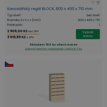
Kancelářský regál BLOCK, 800 x 400 x 710 mm
Typ dveří
:
bez dveří
Rozměry š x h x v (mm)
:
800 x 400 x 710
Počet polic
:
1
2 909,00 Kč
bez DPH
Vybrat
barvu
3 519,89 Kč
s DPH
Skladem
154 ks všech barev
Zobrazit termíny naskladnění
dalších 11 ks