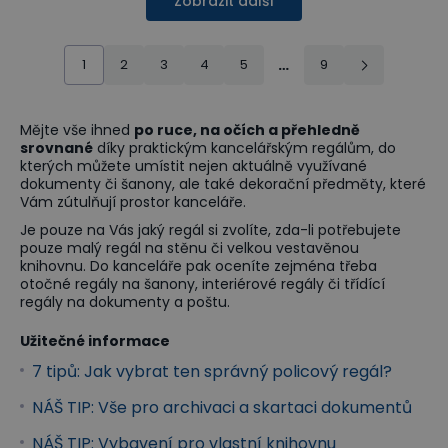
Zobrazit další
1
2
3
4
5
…
9
Mějte vše ihned
po ruce, na očích a přehledně
srovnané
díky praktickým kancelářským regálům, do
kterých můžete umístit nejen aktuálně využívané
dokumenty či šanony, ale také dekorační předměty, které
Vám zútulňují prostor kanceláře.
Je pouze na Vás jaký regál si zvolíte, zda-li potřebujete
pouze malý regál na stěnu či velkou vestavěnou
knihovnu. Do kanceláře pak oceníte zejména třeba
otočné regály na šanony, interiérové regály či třídící
regály na dokumenty a poštu.
Užitečné informace
7 tipů: Jak vybrat ten správný policový regál?
NÁŠ TIP: Vše pro archivaci a skartaci dokumentů
NÁŠ TIP: Vybavení pro vlastní knihovnu