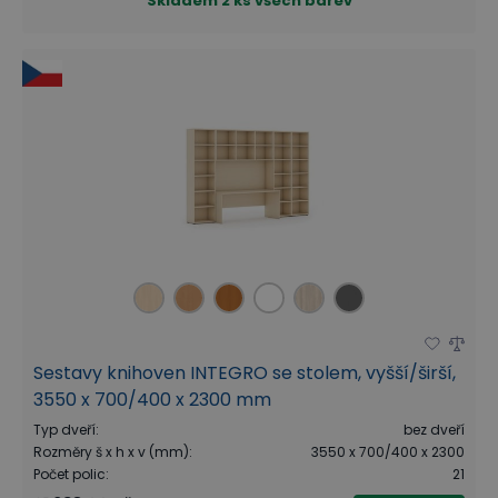
Skladem
2 ks všech barev
Sestavy knihoven INTEGRO se stolem, vyšší/širší,
3550 x 700/400 x 2300 mm
Typ dveří
:
bez dveří
Rozměry š x h x v (mm)
:
3550 x 700/400 x 2300
Počet polic
:
21