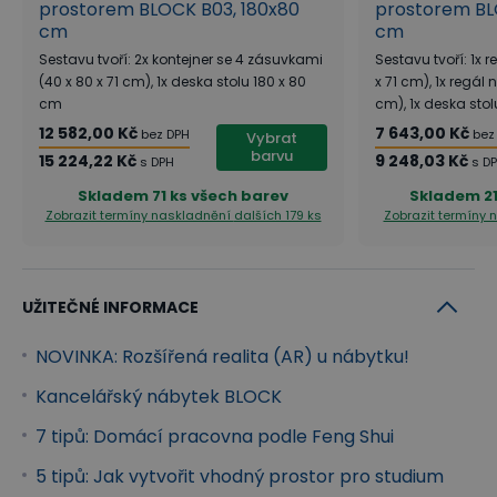
prostorem BLOCK B03, 180x80
prostorem BLO
cm
cm
Sestavu tvoří: 2x kontejner se 4 zásuvkami
Sestavu tvoří: 1x r
Možnost rozšíření o další místa i prvky
(40 x 80 x 71 cm), 1x deska stolu 180 x 80
x 71 cm), 1x regál 
cm
cm), 1x deska sto
Sestavy kancelářského nábytku BLOCK lze díky
12 582,00 Kč
7 643,00 Kč
bez DPH
bez
Vybrat
modulárnosti, která prostupuje celou kolekcí
barvu
15 224,22 Kč
9 248,03 Kč
s DPH
s D
snadno kdykoliv rozšířit a upravit podle aktuálních
Skladem
71 ks všech barev
Skladem
2
potřeb. V případě nutnosti přidání dalšího
Zobrazit termíny naskladnění
dalších 179 ks
Zobrazit termíny
pracovního místa lze dokoupit nejen
další
pracovní desku
dodávanou včetně nanopodložek,
UŽITEČNÉ INFORMACE
ale
i samostatné nízké skříňky, kontejnery nebo
regály
, které mohou zároveň sloužit i jako
NOVINKA: Rozšířená realita (AR) u nábytku!
samostatně volně stojící úložný prostor poblíž již
Kancelářský nábytek BLOCK
hotové sestavy.
7 tipů: Domácí pracovna podle Feng Shui
5 tipů: Jak vytvořit vhodný prostor pro studium