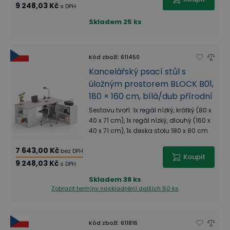
9 248,03 Kč
s DPH
Skladem
25 ks
Kód zboží
:
611450
Kancelářský psací stůl s
úložným prostorem BLOCK B01,
180 × 160 cm, bílá/dub přírodní
Sestavu tvoří: 1x regál nízký, krátký (80 x
40 x 71 cm), 1x regál nízký, dlouhý (160 x
40 x 71 cm), 1x deska stolu 180 x 80 cm
7 643,00 Kč
bez DPH
Koupit
9 248,03 Kč
s DPH
Skladem
38 ks
Zobrazit termíny naskladnění
dalších 60 ks
Kód zboží
:
611816