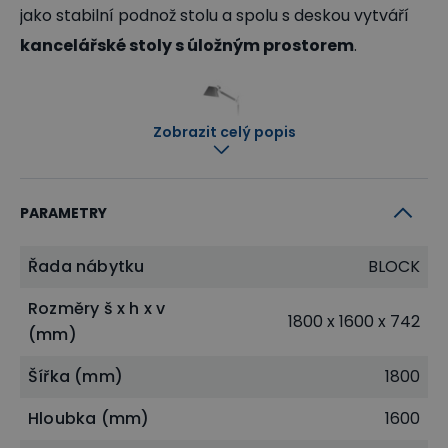
jako stabilní podnož stolu a spolu s deskou vytváří
kancelářské stoly s úložným prostorem
.
Zobrazit celý popis
PARAMETRY
Řada nábytku
BLOCK
Rozměry š x h x v
1800 x 1600 x 742
(mm)
Šířka (mm)
1800
Hloubka (mm)
1600
Odolná pracovní deska s velkorysou plochou