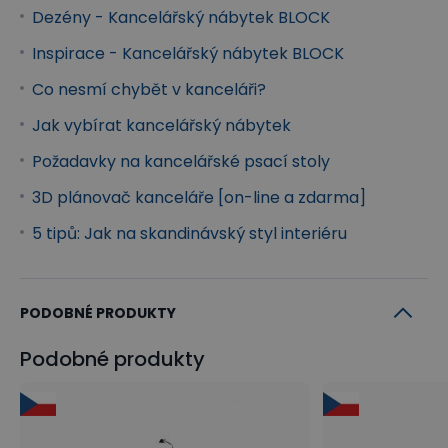
Řada kancelářského nábytku
Dezény - Kancelářský nábytek BLOCK
BLOCK
Inspirace - Kancelářský nábytek BLOCK
Kolekce kancelářského nábytku BLOCK
z vlastní
Co nesmí chybět v kanceláři?
výroby B2B Partner vnáší do kanceláří
Jak vybírat kancelářský nábytek
minimalistický design
, architektonickou estetiku
a
maximální variabilitu
uspořádání. Kolekce
Požadavky na kancelářské psací stoly
BLOCK je založena na jednoduchých geometrických
3D plánovač kanceláře [on-line a zdarma]
formách, které slouží nejen jako praktické úložné
5 tipů: Jak na skandinávský styl interiéru
prostory, ale zároveň nahrazují podnože stolů. Díky
modulárním prvkům umožňuje BLOCK
sestavení
pracovních míst
na míru vašim potřebám během
PODOBNÉ PRODUKTY
chvilky.
Podobné produkty
Inspirujte se našimi návrhy
Inspirujte se návrhy interiérů z řady