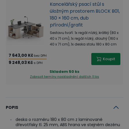
Kancelářský psací stůl s
úložným prostorem BLOCK B01,
180 × 160 cm, dub
přírodní/grafit
Sestavu tvoří: 1x regál nízký, krátký (80 x
40 x 71 cm), 1x regál nízký, dlouhý (160 x
40 x 71 cm), 1x deska stolu 180 x 80 cm
7 643,00 Kč
bez DPH
Koupit
9 248,03 Kč
s DPH
Skladem
50 ks
Zobrazit termíny naskladnění
dalších 11 ks
POPIS
deska o rozměru 180 x 80 cm z laminované
dřevotřísky tl. 25 mm, ABS hrana ve stejném dezénu