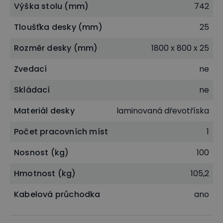
Výška stolu (mm)
742
Pracovní deska sestavy stolu BLOCK disponuje
rozměrem
1800 x 800 mm
a je vyrobena z
Tloušťka desky (mm)
25
laminované dřevotřísky o síle
25 mm
, která sestavě
Rozměr desky (mm)
1800 x 800 x 25
zajišťuje pevnost a stabilitu i při každodenním
používání. Hrany chrání 1mm ABS hrana ve stejném
Zvedací
ne
dekoru. Velkorysá pracovní plocha nabízí dostatek
Skládací
ne
místa pro umístění počítače, monitorů, dokumentů
Materiál desky
laminovaná dřevotříska
i dalšího kancelářského vybavení. Bez problémů
zvládne i vyšší zátěž - nosnost stolové desky je
100
Počet pracovních míst
1
kg
při rovnoměrném zatížení.
Nosnost (kg)
100
Hmotnost (kg)
105,2
Kabelová průchodka pro skryté vedení kabelů
Kabelová průchodka
ano
Součástí pracovní desky je vždy kovová kabelová
průchodka, která umožňuje vedení kabelů od