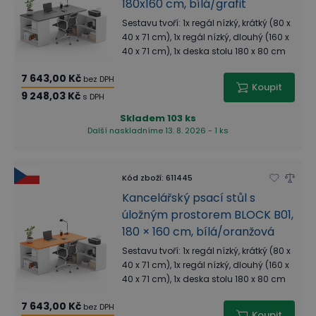
180x160 cm, bílá/grafit
Sestavu tvoří: 1x regál nízký, krátký (80 x
40 x 71 cm), 1x regál nízký, dlouhý (160 x
40 x 71 cm), 1x deska stolu 180 x 80 cm
7 643,00 Kč
bez DPH
Koupit
9 248,03 Kč
s DPH
Skladem
103 ks
Další naskladníme 13. 8. 2026 - 1 ks
Kód zboží
:
611445
Kancelářský psací stůl s
úložným prostorem BLOCK B01,
180 × 160 cm, bílá/oranžová
Sestavu tvoří: 1x regál nízký, krátký (80 x
40 x 71 cm), 1x regál nízký, dlouhý (160 x
40 x 71 cm), 1x deska stolu 180 x 80 cm
7 643,00 Kč
bez DPH
Koupit