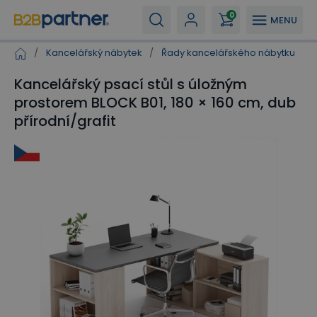
0
MENU
/
Kancelářský nábytek
/
Řady kancelářského nábytku
/
Kancelářský psací stůl s úložným
prostorem BLOCK B01, 180 × 160 cm, dub
přírodní/grafit