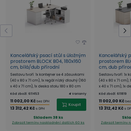
kancelářského nábytku BLOCK v našem
virtuálním showroomu
a rovnou
objednejte jednotlivé prvky nábytku, které
vás zaujmou!
+
+
+
Kancelářský psací stůl s úložným
Kancelářský p
prostorem BLOCK B04, 180x160
prostorem BL
+
+
cm, bílá/dub přírodní
cm, dub příro
+
Sestavu tvoří: 1x kontejner se 4 zásuvkami
Sestavu tvoří: 1x 
(40 x 80 x 71 cm), 1x regál nízký dlouhý (160
(40 x 80 x 71 cm), 
x 40 x 71 cm), 1x deska stolu 180 x 80 cm
x 40 x 71 cm), 1x 
Kód zboží
:
611453
4
Varianty
Kód zboží
:
611819
Kolekce BLOCK nabízí širokou škálu prvků - úložné
11 002,00 Kč
11 002,00 Kč
bez DPH
bez
Koupit
skříně, skříňky a regály, samostatné stolové desky,
13 312,42 Kč
13 312,42 Kč
s DPH
s D
kontejnery i praktické doplňky. Jednotlivé prvky lze
Skladem
38 ks
Skl
jednoduše kombinovat a vytvářet tak pracovní
Zobrazit termíny naskladnění
dalších 60 ks
Zobrazit termíny