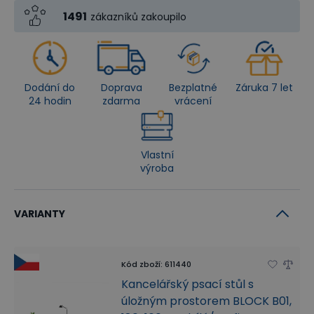
1491
zákazníků zakoupilo
Dodání do
Doprava
Bezplatné
Záruka 7 let
24 hodin
zdarma
vrácení
Vlastní
výroba
VARIANTY
Kód zboží
:
611440
Kancelářský psací stůl s
úložným prostorem BLOCK B01,