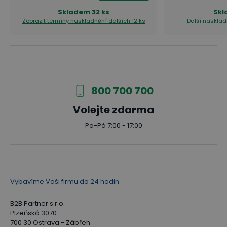
provedení s dřevěnými čely skvěle doplňují zásuvky
Skladem
32 ks
Sk
se 100 % výsuvem a centrálním zamykáním.
Zobrazit termíny naskladnění
dalších 12 ks
Další nasklad
Kartotéky PRIMO jsou vhodné zejména pro formát
A4.
Věšákové stěny
Věšákové stěny PRIMO WOOD s háčky a policemi
800 700 700
přinášejí efektivní řešení uskladnění oblečení a
Volejte zdarma
obuvi přímo na pracovišti. Díky svému elegantnímu
Po-Pá 7:00 - 17:00
a praktickému designu v přírodních dezénech lze
věšákové stěny skvěle kombinovat s ostatními
prvky řady PRIMO WOOD.
Vybavíme Vaši firmu do 24 hodin
B2B Partner s.r.o.
Plzeňská 3070
700 30 Ostrava - Zábřeh