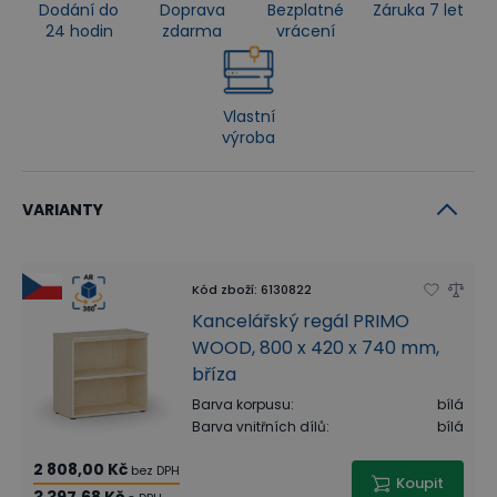
Dodání do
Doprava
Bezplatné
Záruka 7 let
24 hodin
zdarma
vrácení
Vlastní
výroba
VARIANTY
Kód zboží
:
6130822
Kancelářský regál PRIMO
WOOD, 800 x 420 x 740 mm,
bříza
Barva korpusu
:
bílá
Barva vnitřních dílů
:
bílá
2 808,00 Kč
bez DPH
Koupit
3 397,68 Kč