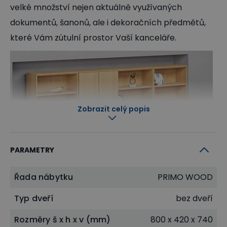
velké množství nejen aktuálně využívaných
dokumentů, šanonů, ale i dekoračních předmětů,
které Vám zútulní prostor Vaší kanceláře.
Zobrazit celý popis
PARAMETRY
Řada nábytku
PRIMO WOOD
Typ dveří
bez dveří
Rozměry š x h x v (mm)
800 x 420 x 740
Dlouhá životnost a stabilita