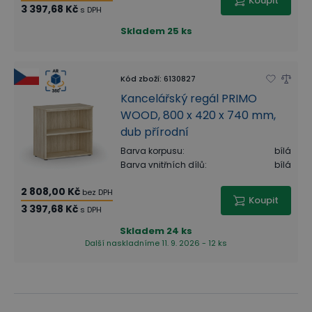
Koupit
3 397,68 Kč
s DPH
Skladem
25 ks
Kód zboží
:
6130827
Kancelářský regál PRIMO
WOOD, 800 x 420 x 740 mm,
dub přírodní
Barva korpusu
:
bílá
Barva vnitřních dílů
:
bílá
2 808,00 Kč
bez DPH
Koupit
3 397,68 Kč
s DPH
Skladem
24 ks
Další naskladníme 11. 9. 2026 - 12 ks