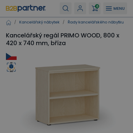
0
MENU
/
Kancelářský nábytek
/
Řady kancelářského nábytku
/
Kancelářský regál PRIMO WOOD, 800 x
420 x 740 mm, bříza