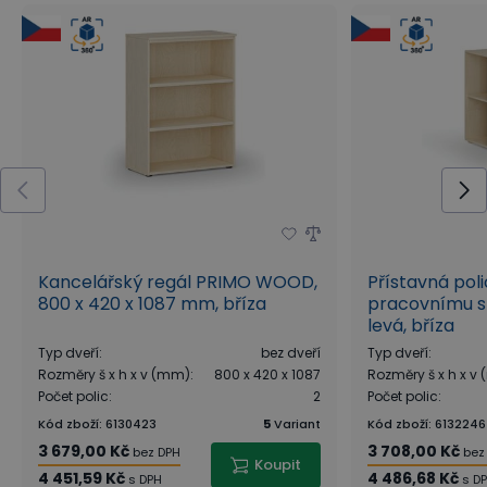
Skříně
Kancelářské skříně značky PRIMO WOOD se díky
své robustní konstrukci řadí mezi opravdu bytelný
nábytek. Poskytnou dostatek prostoru při úschově
důležitých pracovních věcí, dokumentů i oděvů.
Vybírat můžete od skříní s křídlovými, zasouvacími i
kombinovanými dveřmi, až po skříně se zásuvkami
či skříňky na závěsné složky. Skříně a nízké skříňky
jsou plně uzamykatelné. Zároveň jsou vybaveny
Kancelářský regál PRIMO WOOD,
Přístavná poli
800 x 420 x 1087 mm, bříza
pracovnímu s
pohledovými zády. Nosnost jedné police je až 35 kg
levá, bříza
při rovnoměrném zatížení.
Typ dveří
:
bez dveří
Typ dveří
:
Rozměry š x h x v (mm)
:
800 x 420 x 1087
Rozměry š x h x v
Kartotéky
Počet polic
:
2
Počet polic
:
Kartotéky PRIMO nastolí pořádek všem
Kód zboží
:
6130423
5
Variant
Kód zboží
:
6132246
3 679,00 Kč
3 708,00 Kč
bez DPH
bez
dokumentům ve Vaší kanceláři i ordinaci. Kovové
Koupit
4 451,59 Kč
4 486,68 Kč
s DPH
s D