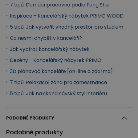
Kontejnery
7 tipů: Domácí pracovna podle Feng Shui
Pojízdné a přístavné kontejnery PRIMO WOOD
Inspirace - Kancelářský nábytek PRIMO WOOD
skvěle doplňují řadu o úložný prostor přímo u stolu.
5 tipů: Jak vytvořit vhodný prostor pro studium
Mají dle varianty 3 nebo 4 zásuvky doplněné o
Co nesmí chybět v kanceláři?
madla z leštěného hliníku. Nechybí ani centrální
Jak vybírat kancelářský nábytek
zamykání s cylindrickým zámkem se 2 klíči.
Dezény - Kancelářský nábytek PRIMO
Regály a knihovny
3D plánovač kanceláře [on-line a zdarma]
Regály a knihovny PRIMO WOOD zajistí, že budete
7 tipů: Relaxační zóna pro zaměstnance
mít všechny své dokumenty ihned po ruce, na
očích a přehledně srovnané. Vyznačují se šedým
5 tipů: Jak na skandinávský styl interiéru
provedením korpusů, pevnými policemi s nosností
35 kg na každou polici a pohledovými zády, které
PODOBNÉ PRODUKTY
umožňují snadné umístění regálů kamkoliv do
prostoru.
Podobné produkty