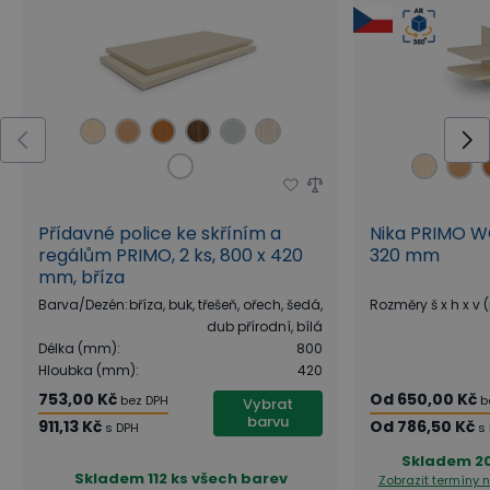
kancelářského nábytku přímo z výroby B2B Partner
a zároveň i klasika, která nikdy neomrzí. Pro kolekci
PRIMO WOOD je charakteristické provedení všech
prvků v dřevěných tónech.
Celodřevěný design
jednotlivých prvků prostupující celou kolekcí
působí v kanceláři
nejen jednotným,
uceleným
dojmem
, ale zároveň vnáší do prostoru i
hřejivý
Přídavné police ke skříním a
Nika PRIMO W
pocit domácí atmosféry
, kterou na svém
regálům PRIMO, 2 ks, 800 x 420
320 mm
mm, bříza
pracovišti určitě oceníte. Díky širokému výběru a
Barva/Dezén
:
bříza, buk, třešeň, ořech, šedá,
Rozměry š x h x v
každodenní praktičnosti tak tvoří kolekce PRIMO
dub přírodní, bílá
WOOD ideální nábytek pro kanceláře, lékařské
Délka (mm)
:
800
Hloubka (mm)
:
420
ordinace i domácí pracovny, kde je kladen důraz
753,00 Kč
Od
650,00 Kč
bez DPH
b
Vybrat
zejména na přírodní vzhled nábytku.
barvu
911,13 Kč
Od
786,50 Kč
s DPH
s
Skladem
2
Inspirujte se našimi návrhy
Skladem
112 ks všech barev
Zobrazit termíny