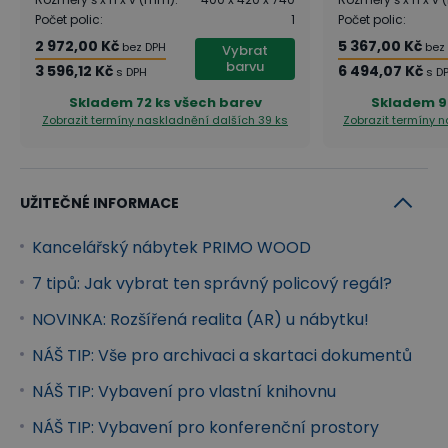
Stoly
Počet polic
:
1
Počet polic
:
Stoly PRIMO WOOD v sobě spojují nejen vysokou
2 972,00 Kč
5 367,00 Kč
bez DPH
bez
Vybrat
barvu
kvalitu zpracování, ale i příjemný pocit útulnosti a
3 596,12 Kč
6 494,07 Kč
s DPH
s D
vlastního prostoru. Vybírat můžete rovné, rohové,
Skladem
72 ks všech barev
Skladem
9
Zobrazit termíny naskladnění
dalších 39 ks
Zobrazit termíny 
ergonomické i výškově stavitelné stoly PRIMO
WOOD s celodřevěnou či černou podnoží. Desky
stolů jsou vyrobeny z laminované dřevotřísky 25
UŽITEČNÉ INFORMACE
mm a olepeny 2 mm ABS hranou.
Kancelářský nábytek PRIMO WOOD
Doplňky
7 tipů: Jak vybrat ten správný policový regál?
Ke kancelářskému stolu a skříním PRIMO WOOD
NOVINKA: Rozšířená realita (AR) u nábytku!
můžete dokoupit přístavby, paravány či praktické
policové dělící vložky, které nejen rozšíří Váš
NÁŠ TIP: Vše pro archivaci a skartaci dokumentů
pracovní prostor, ale také zajistí členění plochy či
NÁŠ TIP: Vybavení pro vlastní knihovnu
pomohou zvýšit Vaše soukromí při práci.
NÁŠ TIP: Vybavení pro konferenční prostory