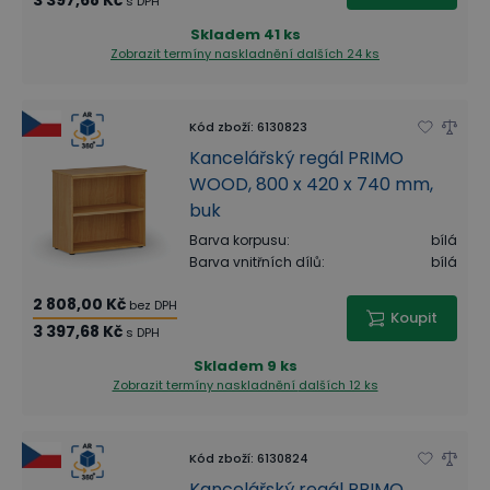
s DPH
Skladem
41 ks
Zobrazit termíny naskladnění
dalších 24 ks
Kód zboží
:
6130823
Kancelářský regál PRIMO
WOOD, 800 x 420 x 740 mm,
buk
Barva korpusu
:
bílá
Barva vnitřních dílů
:
bílá
2 808,00 Kč
bez DPH
Koupit
3 397,68 Kč
s DPH
Skladem
9 ks
Zobrazit termíny naskladnění
dalších 12 ks
Kód zboží
:
6130824
Kancelářský regál PRIMO