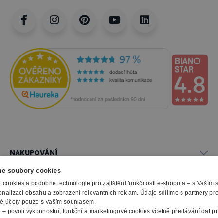
NAKUPOVÁNÍ
Vše o nákupu
e soubory cookies
SLUŽBY
Obchodní podmínky
cookies a podobné technologie pro zajištění funkčnosti e-shopu a – s Vaším
Doprava a montáž
onalizaci obsahu a zobrazení relevantních reklam. Údaje sdílíme s partnery pr
Naše katalogy
ké účely pouze s Vaším souhlasem.
Možnosti platby
O FIRMĚ
Reklamační formulář
m
– povolí výkonnostní, funkční a marketingové cookies včetně předávání dat pro