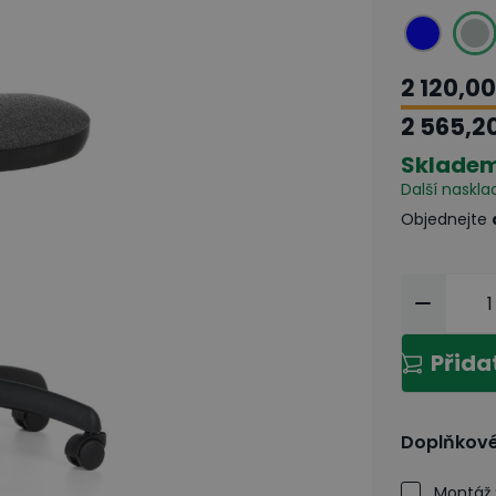
2 120,00
2 565,2
Sklade
Další naskla
Objednejte
Přida
Doplňkové
Montáž 