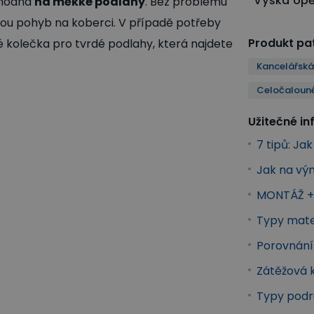
Výška op
vhodná
na měkké podlahy
. Bez problému
dnou pohyb na koberci. V případě potřeby
Produkt pat
aké kolečka pro tvrdé podlahy, která najdete
Kancelářská 
Celočalouně
Užitečné i
7 tipů: Ja
Jak na vým
MONTÁŽ +:
Typy mater
Porovnání 
Zátěžová k
Typy podru