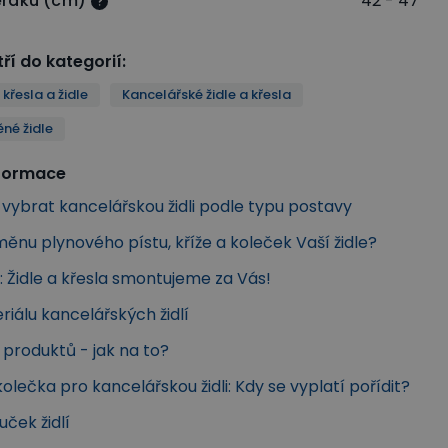
ěráku (cm)
42 - 47
ří do kategorií
:
křesla a židle
Kancelářské židle a křesla
né židle
nformace
k vybrat kancelářskou židli podle typu postavy
ěnu plynového pístu, kříže a koleček Vaší židle?
 Židle a křesla smontujeme za Vás!
iálu kancelářských židlí
produktů - jak na to?
olečka pro kancelářskou židli: Kdy se vyplatí pořídit?
ček židlí