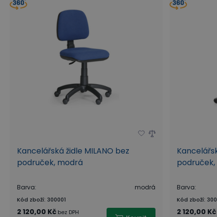
Kancelářská židle MILANO bez
Kancelářsk
područek, modrá
područek,
Barva
:
modrá
Barva
:
Kód zboží
:
300001
Kód zboží
:
300
2 120,00 Kč
2 120,00 Kč
bez DPH