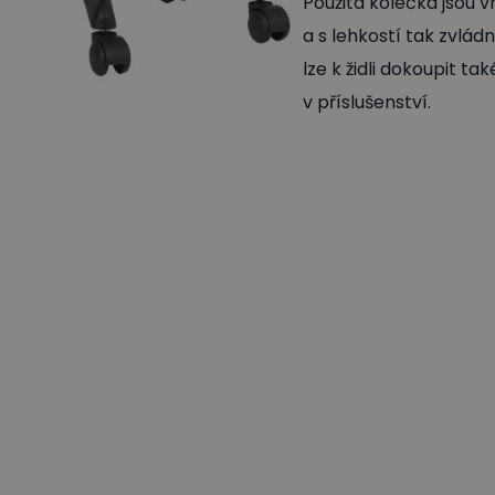
Použitá kolečka jsou 
a s lehkostí tak zvlá
lze k židli dokoupit t
v příslušenství.