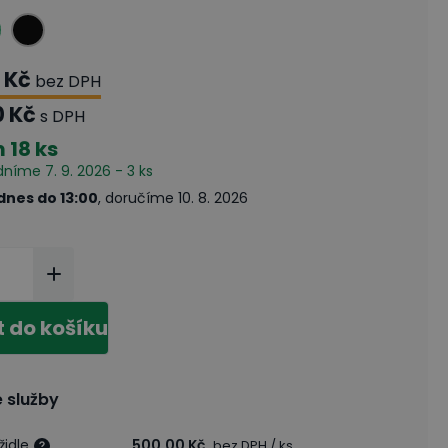
 Kč
bez DPH
0 Kč
s DPH
m
18 ks
dníme 7. 9. 2026 - 3 ks
dnes do 13:00
, doručíme 10. 8. 2026
t do košíku
 služby
židle
500,00 Kč
bez DPH
/ ks