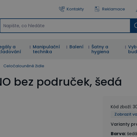
Kontakty
Reklamace
egály a
Manipulační
Balení
Šatny a
Vyb
kladování
technika
hygiena
bud
Celočalouněné židle
NO bez područek, šedá
Kód zboží
:
3
Zobrazit v
Varianty p
Barva
:
šed