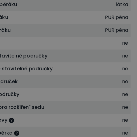
opěráku
látka
áku
PUR pěna
ráku
PUR pěna
ne
tavitelné područky
ne
 stavitelné područky
ne
odruček
ne
odručky
ne
ro rozšíření sedu
ne
avy
ne
pěrka
ne