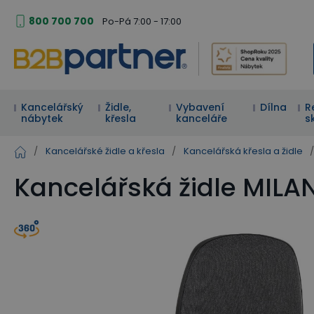
800 700 700
Po-Pá 7:00 - 17:00
Kancelářský
Židle,
Vybavení
Dílna
R
nábytek
křesla
kanceláře
s
/
Kancelářské židle a křesla
/
Kancelářská křesla a židle
/
Kancelářská židle MILA