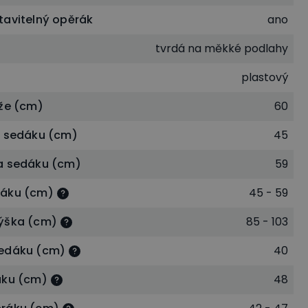
tavitelný opěrák
ano
tvrdá na měkké podlahy
plastový
íže (cm)
60
a sedáku (cm)
45
a sedáku (cm)
59
dáku (cm)
45 - 59
ýška (cm)
85 - 103
sedáku (cm)
40
áku (cm)
48