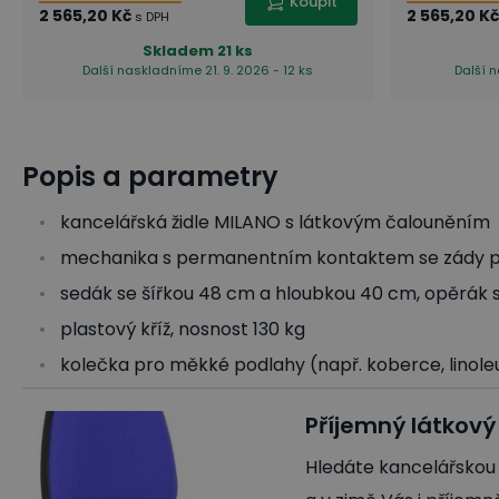
Koupit
2 565,20 Kč
2 565,20 Kč
s DPH
Skladem
21 ks
Další naskladníme 21. 9. 2026 - 12 ks
Další n
Popis a parametry
kancelářská židle MILANO s látkovým čalouněním
mechanika s permanentním kontaktem se zády p
sedák se šířkou 48 cm a hloubkou 40 cm, opěrák 
plastový kříž, nosnost 130 kg
kolečka pro měkké podlahy (např. koberce, linole
Příjemný látkový 
Hledáte kancelářskou ž