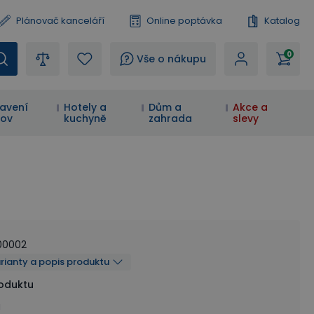
Plánovač kanceláří
Online poptávka
Katalog
0
?
Vše o nákupu
avení
Hotely a
Dům a
Akce a
ov
kuchyně
zahrada
slevy
00002
arianty a popis produktu
roduktu
á