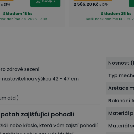
Koupit
2 565,20 Kč
s DPH
s DPH
Skladem
18 ks
Skladem
35 ks
askladníme 7. 9. 2026 - 3 ks
Další naskladníme 14. 9. 202
Nosnost (
ro zdravé sezení
Typ mech
s nastavitelnou výškou 42 - 47 cm
Aretace m
um atd.)
Balanční 
Materiál 
potah zajišťující pohodlí
idli nebo křeslo, která Vám zajistí pohodlí
Materiál 