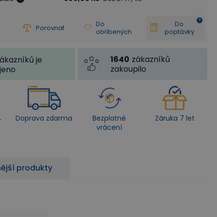
Do
Do
Porovnat
oblíbených
poptávky
1640
zákazníků
ákazníků je
zakoupilo
jeno
4
Doprava zdarma
Bezplatné
Záruka 7 let
vrácení
ější produkty