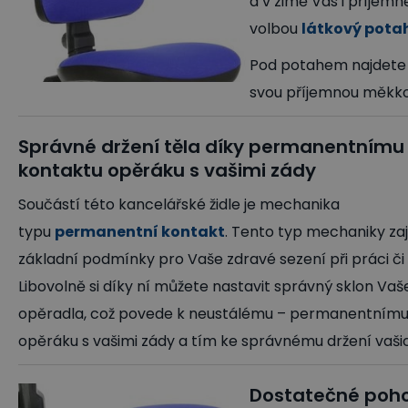
a v zimě Vás i příjemn
volbou
látkový pota
Pod potahem najdete 
svou příjemnou měkko
Správné držení těla díky permanentnímu
kontaktu opěráku s vašimi zády
Součástí této kancelářské židle je mechanika
typu
permanentní kontakt
. Tento typ mechaniky zaj
základní podmínky pro Vaše zdravé sezení při práci či 
Libovolně si díky ní můžete nastavit správný sklon Va
opěradla, což povede k neustálému – permanentnímu
opěráku s vašimi zády a tím ke správnému držení vaši
Dostatečné pohod