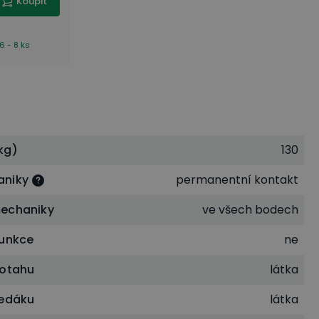
Koupit
6 - 8 ks
kg)
130
aniky
permanentní kontakt
echaniky
ve všech bodech
funkce
ne
potahu
látka
sedáku
látka