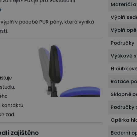
ě zahřeje? Pak je pro Vás ideální
Materiál 
h
.
Výplň sed
výplň v podobě PUR pěny, která vyniká
Výplň opě
stí.
Područky
Výškově s
Hloubkově
išťuje
Rotace p
studiu.
Sklopné p
šeho
 kontaktu
Područky p
ch zad.
Opěrka hl
lí zajištěno
Bederní o