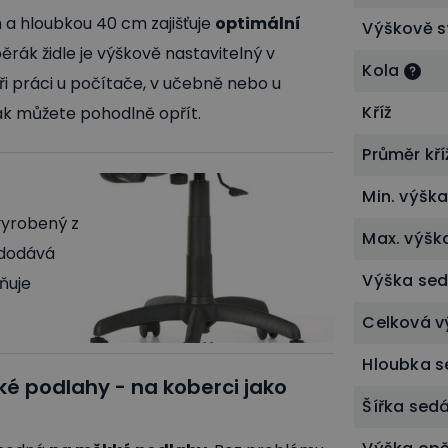
 a hloubkou 40 cm zajišťuje
optimální
Výškově s
pěrák židle je výškově nastavitelný v
Kola
ři práci u počítače, v učebně nebo u
Kříž
ak můžete pohodlně opřít.
Průměr kř
Min. výšk
 vyrobený z
Max. výšk
 dodává
Výška se
žňuje
Celková v
Hloubka 
é podlahy - na koberci jako
Šířka sed