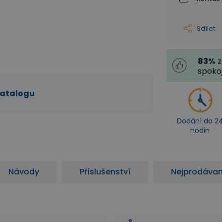
Sdílet
83
%
z
spoko
katalogu
Dodání do 2
hodin
Návody
Příslušenství
Nejprodávan