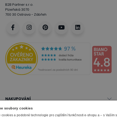
B2B Partner s.r.o.
Plzeňská 3070
700 30 Ostrava - Zábřeh
NAKUPOVÁNÍ
Vše o nákupu
e soubory cookies
SLUŽBY
Obchodní podmínky
cookies a podobné technologie pro zajištění funkčnosti e-shopu a – s Vaším