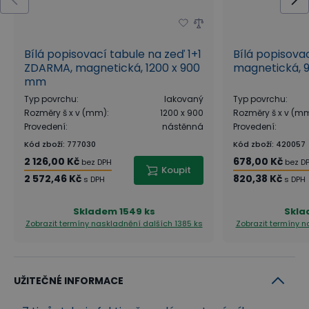
Bílá popisovací tabule na zeď 1+1
Bílá popisova
ZDARMA, magnetická, 1200 x 900
magnetická, 
mm
Typ povrchu
:
lakovaný
Typ povrchu
:
Rozměry š x v (mm)
:
1200 x 900
Rozměry š x v (m
Provedení
:
nástěnná
Provedení
:
Kód zboží
:
777030
Kód zboží
:
420057
2 126,00 Kč
678,00 Kč
bez DPH
bez D
Koupit
2 572,46 Kč
820,38 Kč
s DPH
s DPH
Skladem
1549 ks
Skl
Zobrazit termíny naskladnění
dalších 1385 ks
Zobrazit termíny 
UŽITEČNÉ INFORMACE