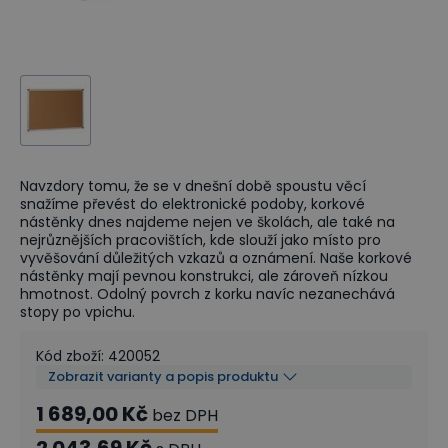
Navzdory tomu, že se v dnešní době spoustu věcí
snažíme převést do elektronické podoby, korkové
nástěnky dnes najdeme nejen ve školách, ale také na
nejrůznějších pracovištích, kde slouží jako místo pro
vyvěšování důležitých vzkazů a oznámení. Naše korkové
nástěnky mají pevnou konstrukci, ale zároveň nízkou
hmotnost. Odolný povrch z korku navíc nezanechává
stopy po vpichu.
Kód zboží
:
420052
Zobrazit varianty a popis produktu
1 689,00 Kč
bez DPH
2 043,69 Kč