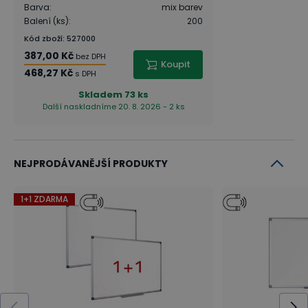
Barva
:
mix barev
Balení (ks)
:
200
Kód zboží
:
527000
387,00 Kč
bez DPH
Koupit
468,27 Kč
s DPH
Skladem
73 ks
Další naskladníme 20. 8. 2026 - 2 ks
NEJPRODÁVANĚJŠÍ PRODUKTY
1+1 ZDARMA