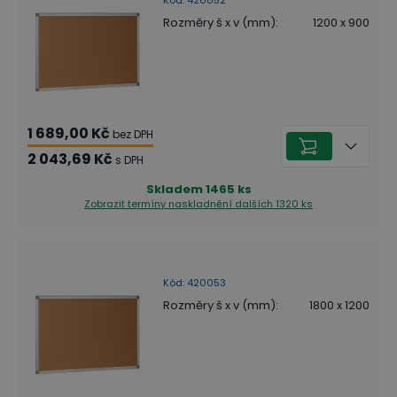
Rozměry š x v (mm)
:
1200 x 900
1 689,00 Kč
bez DPH
2 043,69 Kč
s DPH
Skladem
1465
ks
Zobrazit termíny naskladnění
dalších 1320 ks
Kód
:
420053
Rozměry š x v (mm)
:
1800 x 1200