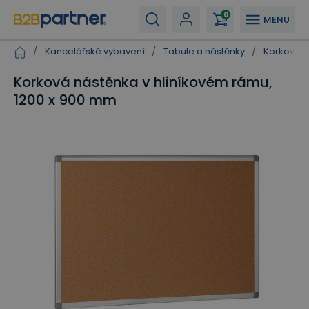
0
MENU
/
Kancelářské vybavení
/
Tabule a nástěnky
/
Korkové n
Korková nástěnka v hliníkovém rámu,
1200 x 900 mm