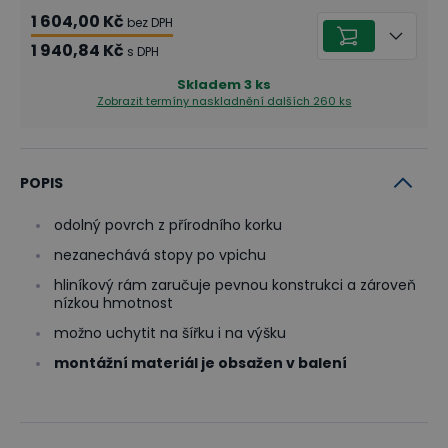
1 604,00 Kč
bez DPH
1 940,84 Kč
s DPH
Skladem
3
ks
Zobrazit termíny naskladnění
dalších 260 ks
POPIS
odolný povrch z přírodního korku
nezanechává stopy po vpichu
hliníkový rám zaručuje pevnou konstrukci a zároveň
nízkou hmotnost
možno uchytit na šířku i na výšku
montážní materiál je obsažen v balení