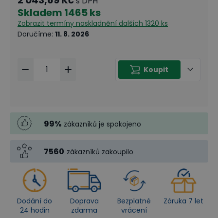
s DPH
Skladem
1465 ks
Zobrazit termíny naskladnění
dalších 1320 ks
Doručíme
:
11. 8. 2026
Koupit
99
%
zákazníků je spokojeno
7560
zákazníků zakoupilo
Dodání do
Doprava
Bezplatné
Záruka 7 let
24 hodin
zdarma
vrácení