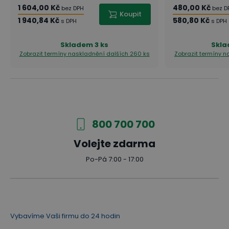
1 604,00 Kč
480,00 Kč
bez DPH
bez D
Koupit
1 940,84 Kč
580,80 Kč
s DPH
s DPH
Skladem
3 ks
Skl
Zobrazit termíny naskladnění
dalších 260 ks
Zobrazit termíny 
800 700 700
Volejte zdarma
Po-Pá 7:00 - 17:00
Vybavíme Vaši firmu do 24 hodin