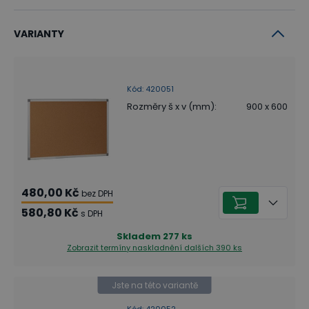
VARIANTY
Kód
:
420051
Rozměry š x v (mm)
:
900 x 600
480,00 Kč
bez DPH
580,80 Kč
s DPH
Skladem
277
ks
Zobrazit termíny naskladnění
dalších 390 ks
Jste na této variantě
Kód
:
420052