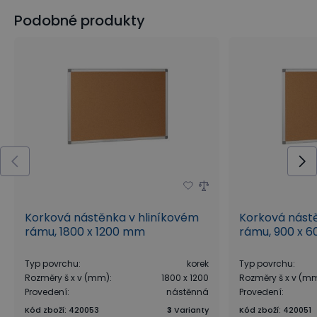
Podobné produkty
Korková nástěnka v hliníkovém
Korková nást
rámu, 1800 x 1200 mm
rámu, 900 x 
Typ povrchu
:
korek
Typ povrchu
:
Rozměry š x v (mm)
:
1800 x 1200
Rozměry š x v (m
Provedení
:
nástěnná
Provedení
:
Kód zboží
:
420053
3
Varianty
Kód zboží
:
420051