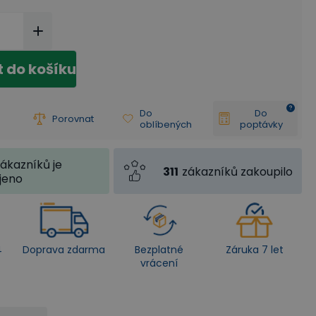
t do košíku
Do
Do
Porovnat
oblíbených
poptávky
ákazníků je
311
zákazníků zakoupilo
jeno
4
Doprava zdarma
Bezplatné
Záruka 7 let
vrácení