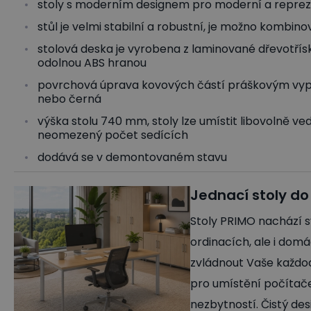
stoly s moderním designem pro moderní a repreze
stůl je velmi stabilní a robustní, je možno kombin
stolová deska je vyrobena z laminované dřevotřísk
odolnou ABS hranou
povrchová úprava kovových částí práškovým vyp
nebo černá
výška stolu 740 mm, stoly lze umístit libovolně ved
neomezený počet sedících
dodává se v demontovaném stavu
Jednací stoly do
Stoly PRIMO nachází s
ordinacích, ale i do
zvládnout Vaše každod
pro umístění počítače
nezbytností. Čistý de