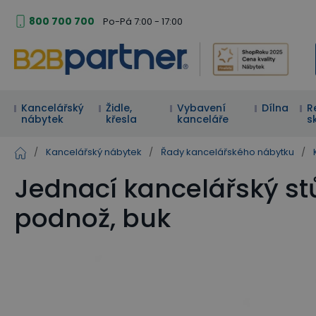
800 700 700
Po-Pá 7:00 - 17:00
Kancelářský
Židle,
Vybavení
Dílna
R
nábytek
křesla
kanceláře
s
/
Kancelářský nábytek
/
Řady kancelářského nábytku
/
Jednací kancelářský st
podnož, buk