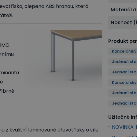
řevotříska, olepena ABS hranou, která
Materiál 
átěži.
Nosnost (
Produkt pat
RIMO
Kancelářský
ernímu
Jednací sto
ominantu
Jednací sto
ré
Kancelářsk
říbrné
Jednací sto
Jednací sto
Užitečné i
NOVINKA: R
a z kvalitní laminované dřevotřísky o síle