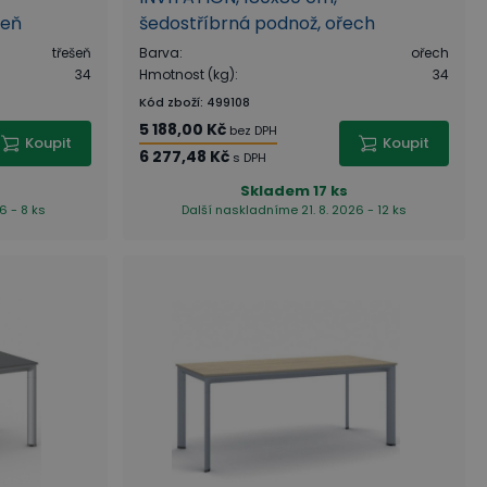
šeň
šedostříbrná podnož, ořech
třešeň
Barva
:
ořech
34
Hmotnost (kg)
:
34
Kód zboží
:
499108
5 188,00 Kč
bez DPH
Koupit
Koupit
6 277,48 Kč
s DPH
Skladem
17 ks
6 - 8 ks
Další naskladníme 21. 8. 2026 - 12 ks