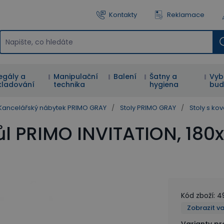
Kontakty
Reklamace
egály a
Manipulační
Balení
Šatny a
Vyb
kladování
technika
hygiena
bud
Kancelářský nábytek PRIMO GRAY
/
Stoly PRIMO GRAY
/
Stoly s k
ůl PRIMO INVITATION, 180
Kód zboží
:
4
Zobrazit v