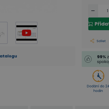
Přida
Sdílet
katalogu
99
%
z
spoko
Dodání do 2
hodin