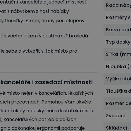
ntační kanceláře a jednací místnosti
Řada náb
ovat s nábytkem z naší nabídky
Rozměry š
y tloušťky 18 mm, hrany jsou olepeny
Barva po
alovacím lakem v odstínu stříbrošedá
Typ desky
le sebe a vytvořit si tak místo pro
Šířka (mm
Hloubka 
Výška sto
 kanceláře i zasedací místnosti
Tloušťka 
vé místo nejen v kancelářích, lékařských
mácích pracovnách. Pomohou Vám skvěle
Rozměr d
enní úkoly a poskytnou i dostatek místa
Zvedací
, kancelářských potřeb a dalších
Skládací
sign a dokonalou ergonomii podporuje