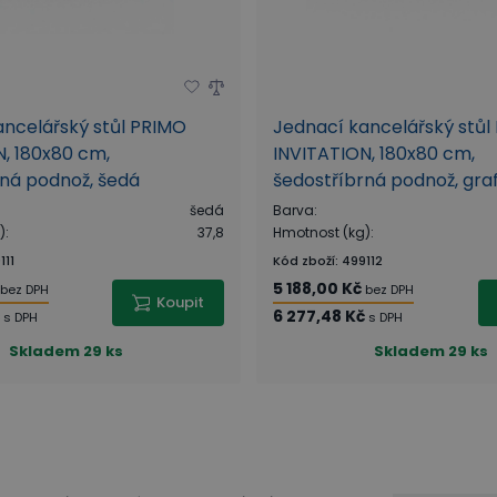
ancelářský stůl PRIMO
Jednací kancelářský stůl
, 180x80 cm,
INVITATION, 180x80 cm,
rná podnož, šedá
šedostříbrná podnož, graf
šedá
Barva
:
)
:
37,8
Hmotnost (kg)
:
111
Kód zboží
:
499112
5 188,00 Kč
bez DPH
bez DPH
Koupit
6 277,48 Kč
s DPH
s DPH
Skladem
29 ks
Skladem
29 ks