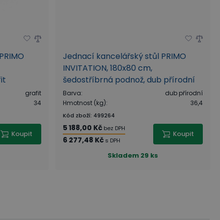
 PRIMO
Jednací kancelářský stůl PRIMO
INVITATION, 180x80 cm,
it
šedostříbrná podnož, dub přírodní
grafit
Barva
:
dub přírodní
34
Hmotnost (kg)
:
36,4
Kód zboží
:
499264
5 188,00 Kč
bez DPH
Koupit
Koupit
6 277,48 Kč
s DPH
Skladem
29 ks