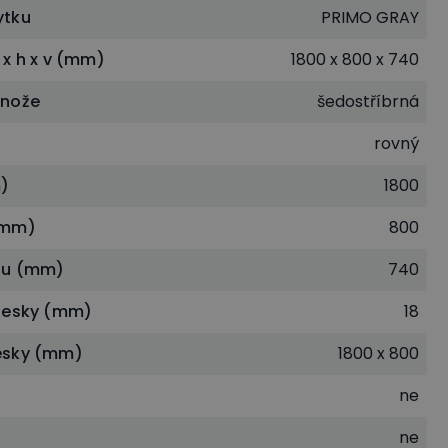
ytku
PRIMO GRAY
 x h x v (mm)
1800 x 800 x 740
dnože
šedostříbrná
rovný
)
1800
(mm)
800
lu (mm)
740
desky (mm)
18
esky (mm)
1800 x 800
ne
ne