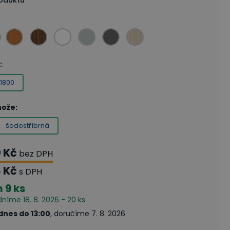
roduktu
:
1800
nože
:
šedostříbrná
0 Kč
bez DPH
8 Kč
s DPH
m
9 ks
dníme 18. 8. 2026 - 20 ks
dnes do 13:00
, doručíme 7. 8. 2026