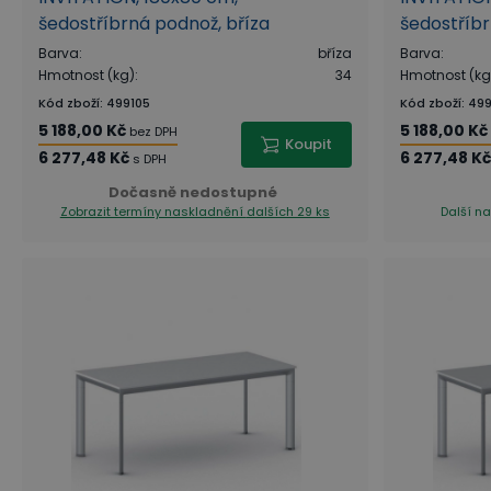
šedostříbrná podnož, bříza
šedostříbr
Barva
:
bříza
Barva
:
Hmotnost (kg)
:
34
Hmotnost (kg
Kód zboží
:
499105
Kód zboží
:
499
5 188,00 Kč
5 188,00 Kč
bez DPH
Koupit
6 277,48 Kč
6 277,48 Kč
s DPH
Dočasně nedostupné
Zobrazit termíny naskladnění
dalších 29 ks
Další na