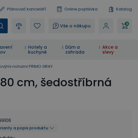
Plánovač kanceláří
Online poptávka
Katalog
0
?
Vše o nákupu
avení
Hotely a
Dům a
Akce a
ov
kuchyně
zahrada
slevy
ovovými nohami PRIMO GRAY
x80 cm, šedostříbrná
99106
arianty a popis produktu