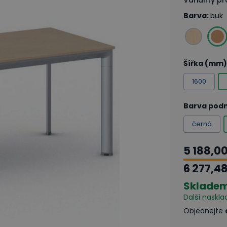
Varianty p
Barva
:
buk
Šířka (mm)
1600
Barva pod
černá
5 188,0
6 277,4
Sklade
Další naskla
Objednejte