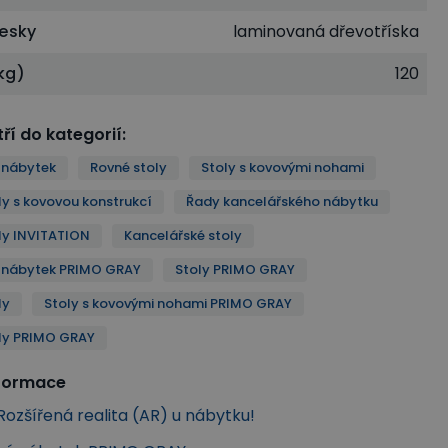
desky
laminovaná dřevotříska
kg)
120
ří do kategorií
:
 nábytek
Rovné stoly
Stoly s kovovými nohami
ly s kovovou konstrukcí
Řady kancelářského nábytku
ly INVITATION
Kancelářské stoly
ý nábytek PRIMO GRAY
Stoly PRIMO GRAY
ly
Stoly s kovovými nohami PRIMO GRAY
ly PRIMO GRAY
nformace
ozšířená realita (AR) u nábytku!