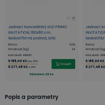
Jednací kancelářský stůl PRIMO
Jednací k
INVITATION, 180x80 cm,
INVITATION
šedostříbrná podnož, bílá
šedostříb
Barva
:
bílá
Barva
:
Hmotnost (kg)
:
34
Hmotnost (kg
Kód zboží
:
499110
Kód zboží
:
499
5 188,00 Kč
5 188,00 Kč
bez DPH
Koupit
6 277,48 Kč
6 277,48 Kč
s DPH
Skladem
29 ks
Popis a parametry