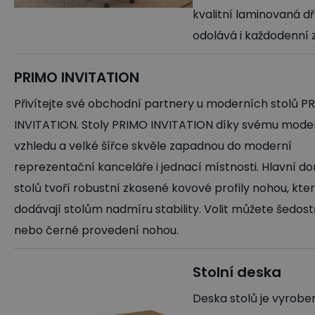
kvalitní laminovaná d
odolává i každodenní z
PRIMO INVITATION
Přivítejte své obchodní partnery u moderních stolů P
INVITATION. Stoly PRIMO INVITATION díky svému mod
vzhledu a velké šířce skvěle zapadnou do moderní
reprezentační kanceláře i jednací místnosti. Hlavní d
stolů tvoří robustní zkosené kovové profily nohou, kte
dodávají stolům nadmíru stability. Volit můžete šedost
nebo černé provedení nohou.
Stolní deska
Deska stolů je vyroben