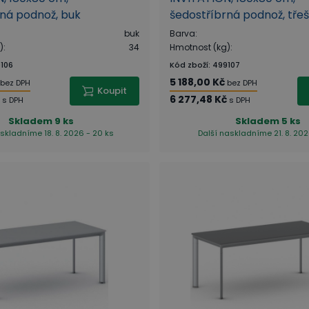
ná podnož, buk
šedostříbrná podnož, tře
buk
Barva
:
)
:
34
Hmotnost (kg)
:
106
Kód zboží
:
499107
5 188,00 Kč
bez DPH
bez DPH
Koupit
6 277,48 Kč
s DPH
s DPH
Skladem
9 ks
Skladem
5 ks
skladníme 18. 8. 2026 - 20 ks
Další naskladníme 21. 8. 202