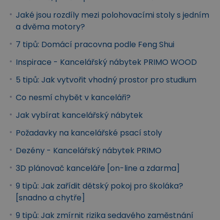
nejvyšší poloze.
Jaké jsou rozdíly mezi polohovacími stoly s jedním
Ovladač stolu může být uzamknut pomocí dětské
a dvěma motory?
pojistky – slouží jako prevence proti dětské
7 tipů: Domácí pracovna podle Feng Shui
neopatrnosti či proti nechtěné změně nastavení od
Inspirace - Kancelářský nábytek PRIMO WOOD
spolupracovníků.
5 tipů: Jak vytvořit vhodný prostor pro studium
Co nesmí chybět v kanceláři?
Jak vybírat kancelářský nábytek
Požadavky na kancelářské psací stoly
Dezény - Kancelářský nábytek PRIMO
3D plánovač kanceláře [on-line a zdarma]
9 tipů: Jak zařídit dětský pokoj pro školáka?
[snadno a chytře]
9 tipů: Jak zmírnit rizika sedavého zaměstnání