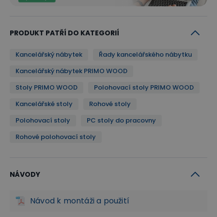
PRODUKT PATŘÍ DO KATEGORIÍ
Kancelářský nábytek
Řady kancelářského nábytku
Kancelářský nábytek PRIMO WOOD
Stoly PRIMO WOOD
Polohovací stoly PRIMO WOOD
Kancelářské stoly
Rohové stoly
Polohovací stoly
PC stoly do pracovny
Rohové polohovací stoly
Střídavá práce vsedě a vestoje
Zvedací stůl PRIMO WOOD je postaven na výškově
NÁVODY
nastavitelném podnoží, díky kterému můžete
Návod k montáži a použití
střídat práci vsedě a vestoje. Zamezíte tak nejen
celodennímu sezení, ale zlepšíte i prokrvení Vašich