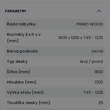
Stoly PRIMO WOOD nachází své místo nejen v
PARAMETRY
kancelářích, lékařských ordinacích, ale i domácích
pracovnách. Pomohou Vám skvěle zvládnout Vaše
Řada nábytku
PRIMO WOOD
každodenní úkoly a poskytnou i dostatek místa pro
Rozměry š x h x v
umístění počítače, kancelářských potřeb a dalších
1800 x 1200 x 745 - 1235
(mm)
nezbytností. Čistý design a dokonalou ergonomii
podporuje kvalitní laminovaná dřevotříska tloušťky
Barva podnože
černá
25 mm, olepena 2mm ABS hranou, která odolává i
Typ desky
levý / pravý
každodenní zátěži.
Šířka (mm)
1800
Hloubka (mm)
1200
Výška stolu (mm)
745 - 1235
Tloušťka desky (mm)
25