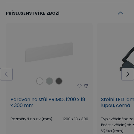
dolních končetin. Střídavá práce ve stoje a vsedě je
PŘÍSLUŠENSTVÍ KE ZBOŽÍ
tím správným klíčem nejen k aktivnímu pohybu při
kontinuální práci za počítačem, ale i lepšímu
soustředění, koncentraci a odbourání stresu.
Paravan na stůl PRIMO, 1200 x 18
Stolní LED la
x 300 mm
lupou, černá
Rozměry š x h x v (mm)
:
1200 x 18 x 300
Typ světelného zd
Počet světelných z
Výška (mm)
: