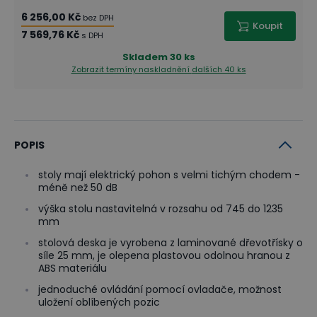
6 256,00 Kč
bez DPH
Koupit
7 569,76 Kč
s DPH
Skladem
30 ks
Zobrazit termíny naskladnění
dalších 40 ks
POPIS
stoly mají elektrický pohon s velmi tichým chodem -
méně než 50 dB
výška stolu nastavitelná v rozsahu od 745 do 1235
mm
stolová deska je vyrobena z laminované dřevotřísky o
síle 25 mm, je olepena plastovou odolnou hranou z
ABS materiálu
jednoduché ovládání pomocí ovladače, možnost
uložení oblíbených pozic