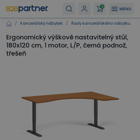
0
MENU
/
Kancelářský nábytek
/
Řady kancelářského nábytku
/
Ergonomický výškově nastavitelný stůl,
180x120 cm, 1 motor, L/P, černá podnož,
třešeň