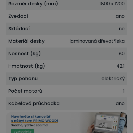
Rozměr desky (mm)
1800 x 1200
Zvedací
ano
Skládací
ne
Materiál desky
laminovaná dřevotříska
Nosnost (kg)
80
Myslí i na ergonomii práce
Ergonomický pracovní stůl PRIMO WOOD splňuje
Hmotnost (kg)
42,1
vysoké standardy kvality a ergonomie práce u PC. S
Typ pohonu
elektrický
cílem co nejvíce minimalizovat škodlivé efekty
Počet motorů
1
celodenního sezení za počítačem podporuje
správné opření Vašich rukou na stole. Ergonomický
Kabelová průchodka
ano
kancelářský stůl PRIMO nabízíme v levém / pravém
provedení.