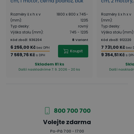
cm, 1 motor, černá podnož, buk
cm, 2 motory,
Rozměry š x h x v
1800 x 800 x 745-
Rozměry š x h x v
(mm)
:
1235
(mm)
:
Typ desky
:
rovný
Typ desky
:
Výška stolu (mm)
:
745 - 1235
Výška stolu (mm)
Kód zboží
:
936204
8
Variant
Kód zboží
:
912220
6 256,00 Kč
7 731,00 Kč
Doplňky pro více soukromí
bez DPH
bez 
Koupit
7 569,76 Kč
9 354,51 Kč
s DPH
s DP
Pro větší míru soukromí v open space či sdílené
Skladem
81 ks
Skl
kanceláři doporučujeme k polohovacímu stolu
Další naskladníme 7. 9. 2026 - 20 ks
Další naskladn
PRIMO WOOD zakoupit paraván na stůl PRIMO,
který je vždy uzpůsoben dle konkrétní šířky stolu.
Slouží jako skvělá zástěna ke stolu a navíc částečně
tlumí také hovory.
800 700 700
Volejte zdarma
Po-Pá 7:00 - 17:00