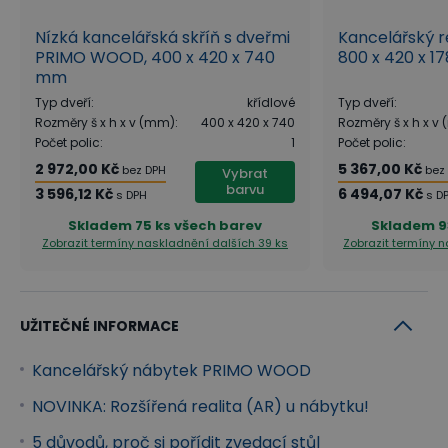
Nízká kancelářská skříň s dveřmi
Kancelářský 
PRIMO WOOD, 400 x 420 x 740
800 x 420 x 1
mm
Typ dveří
:
křídlové
Typ dveří
:
Rozměry š x h x v (mm)
:
400 x 420 x 740
Rozměry š x h x v
Počet polic
:
1
Počet polic
:
2 972,00 Kč
5 367,00 Kč
bez DPH
bez
Vybrat
barvu
3 596,12 Kč
6 494,07 Kč
s DPH
s D
Skladem
75 ks všech barev
Skladem
9
Zobrazit termíny naskladnění
dalších 39 ks
Zobrazit termíny 
Bezpečnost a stabilita za všech okolností!
Zvedací stůl je vybaven pokročilým systémem
UŽITEČNÉ INFORMACE
ochrany, který zajistí nejen ochranu proti pevným
překážkám v pohybu (antikolizní systém), ale i proti
Kancelářský nábytek PRIMO WOOD
přehřátí motoru či přetížení. Nemusíte se tak bát o
NOVINKA: Rozšířená realita (AR) u nábytku!
bezpečnost a stabilitu zvedacího stolu ani při jeho
5 důvodů, proč si pořídit zvedací stůl