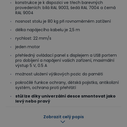
konstrukce je k dispozici ve třech barevných
provedeních: bílá RAL 9003, šedá RAL 7004 a černá
RAL 9004
nosnost stolu je 80 kg při rovnoměrném zatížení
délka napájecího kabelu je 2,5 m
rychlost: 22 mm/s
jeden motor
přehledný ovládací panel s displejem a USB portem
pro dobíjení a napájení vašich zařízení, maximální
výstup 5 V, 0.5 A
možnost uložení výškových pozic do paměti
pokročilé funkce ochrany, dětská pojistka, antikolizní
systém, ochrana proti přehřátí
stůl lze díky univerzální desce smontovat jako
levý nebo pravý
Odolné pracovní stoly pro každodenní práci v
Zobrazit celý popis
kanceláři