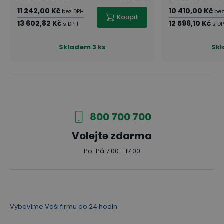
11 242,00 Kč
10 410,00 Kč
bez DPH
bez
Koupit
13 602,82 Kč
12 596,10 Kč
s DPH
s D
Skladem
3 ks
Sk
800 700 700
Volejte zdarma
Po-Pá 7:00 - 17:00
Vybavíme Vaši firmu do 24 hodin