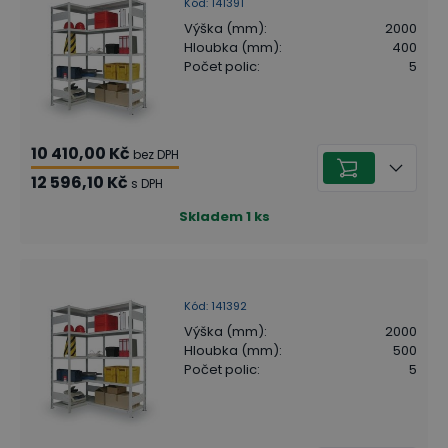
Kód
:
141391
Výška (mm)
:
2000
Hloubka (mm)
:
400
Počet polic
:
5
10 410,00 Kč
bez DPH
12 596,10 Kč
s DPH
Skladem
1
ks
Kód
:
141392
Výška (mm)
:
2000
Hloubka (mm)
:
500
Počet polic
:
5