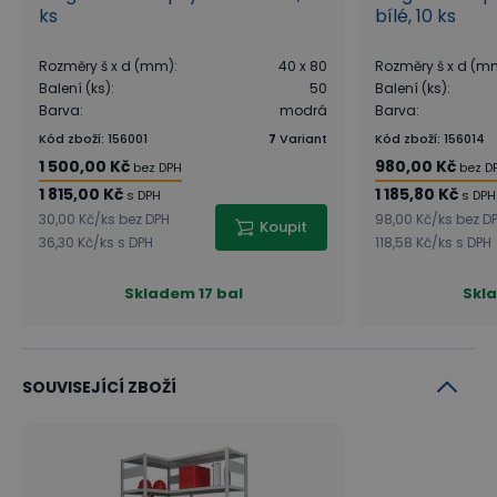
ks
bílé, 10 ks
Rozměry š x d (mm)
:
40 x 80
Rozměry š x d (m
Balení (ks)
:
50
Balení (ks)
:
Barva
:
modrá
Barva
:
Kód zboží
:
156001
7
Variant
Kód zboží
:
156014
1 500,00 Kč
980,00 Kč
bez DPH
bez D
1 815,00 Kč
1 185,80 Kč
s DPH
s DPH
30,00 Kč
/
ks
bez DPH
98,00 Kč
/
ks
bez D
Koupit
36,30 Kč
/
ks
s DPH
118,58 Kč
/
ks
s DPH
Skladem
17 bal
Skl
SOUVISEJÍCÍ ZBOŽÍ