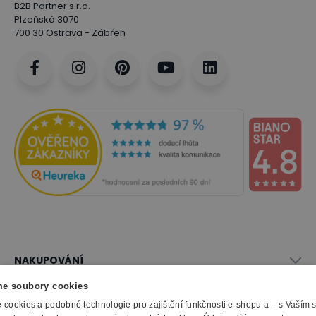
B2B Partner s.r.o.
Plzeňská 3070
700 30 Ostrava - Zábřeh
NAKUPOVÁNÍ
Vše o nákupu
e soubory cookies
SLUŽBY
Obchodní podmínky
cookies a podobné technologie pro zajištění funkčnosti e-shopu a – s Vaším