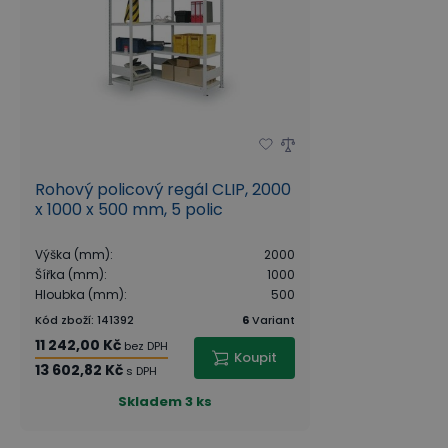
Rohový policový regál CLIP, 2000
x 1000 x 500 mm, 5 polic
Výška (mm)
:
2000
Šířka (mm)
:
1000
Hloubka (mm)
:
500
Kód zboží
:
141392
6
Variant
11 242,00 Kč
bez DPH
Koupit
13 602,82 Kč
s DPH
Skladem
3 ks