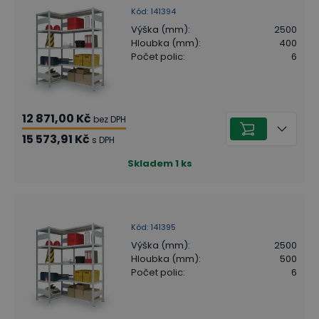
Kód
:
141394
Výška (mm)
:
2500
Hloubka (mm)
:
400
Počet polic
:
6
12 871,00 Kč
bez DPH
15 573,91 Kč
s DPH
Skladem
1
ks
Kód
:
141395
Výška (mm)
:
2500
Hloubka (mm)
:
500
Počet polic
:
6