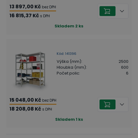
13 897,00 Kč
bez DPH
16 815,37 Kč
s DPH
Skladem
2
ks
Kód
:
141396
Výška (mm)
:
2500
Hloubka (mm)
:
600
Počet polic
:
6
15 048,00 Kč
bez DPH
18 208,08 Kč
s DPH
Skladem
1
ks