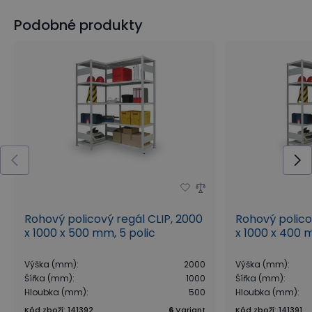
Podobné produkty
Rohový policový regál CLIP, 2000
Rohový polico
x 1000 x 500 mm, 5 polic
x 1000 x 400 
Výška (mm)
:
2000
Výška (mm)
:
Šířka (mm)
:
1000
Šířka (mm)
:
Hloubka (mm)
:
500
Hloubka (mm)
:
Kód zboží
:
141392
6
Variant
Kód zboží
:
141391