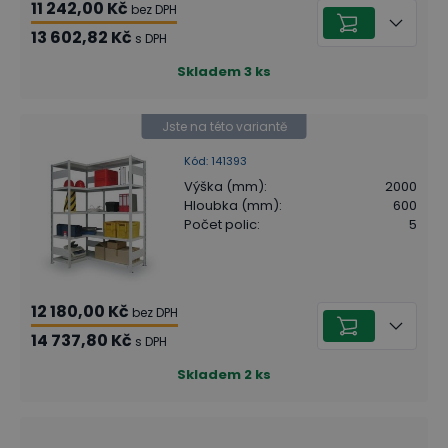
11 242,00 Kč
bez DPH
13 602,82 Kč
s DPH
Skladem
3
ks
Jste na této variantě
Kód
:
141393
Výška (mm)
:
2000
Hloubka (mm)
:
600
Počet polic
:
5
12 180,00 Kč
bez DPH
14 737,80 Kč
s DPH
Skladem
2
ks