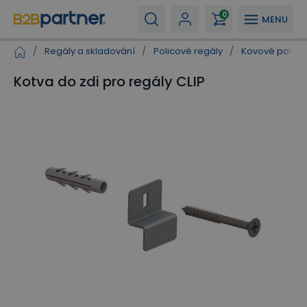
0
MENU
/
Regály a skladování
/
Policové regály
/
Kovové polico
Kotva do zdi pro regály CLIP