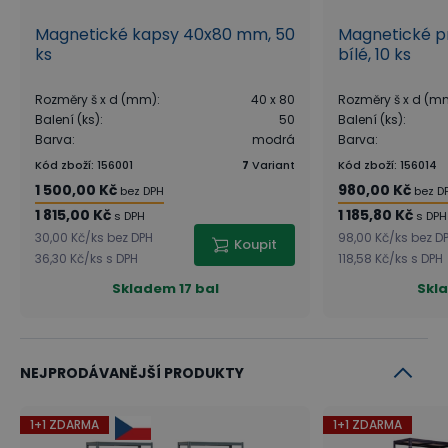
Magnetické kapsy 40x80 mm, 50
Magnetické p
ks
bílé, 10 ks
Rozměry š x d (mm)
:
40 x 80
Rozměry š x d (m
Balení (ks)
:
50
Balení (ks)
:
Barva
:
modrá
Barva
:
Kód zboží
:
156001
7
Variant
Kód zboží
:
156014
1 500,00 Kč
980,00 Kč
bez DPH
bez D
1 815,00 Kč
1 185,80 Kč
s DPH
s DPH
30,00 Kč
/
ks
bez DPH
98,00 Kč
/
ks
bez D
Koupit
36,30 Kč
/
ks
s DPH
118,58 Kč
/
ks
s DPH
Skladem
17 bal
Skl
NEJPRODÁVANĚJŠÍ PRODUKTY
1+1 ZDARMA
1+1 ZDARMA