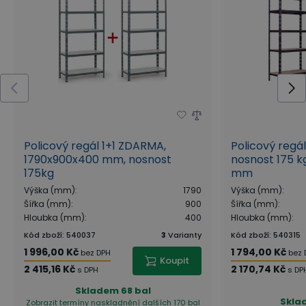
Policový regál 1+1 ZDARMA,
Policový regá
1790x900x400 mm, nosnost
nosnost 175 kg
175kg
mm
Výška (mm)
:
1790
Výška (mm)
:
Šířka (mm)
:
900
Šířka (mm)
:
Hloubka (mm)
:
400
Hloubka (mm)
:
Kód zboží
:
540037
3
Varianty
Kód zboží
:
540315
1 996,00 Kč
1 794,00 Kč
bez DPH
bez 
Koupit
2 415,16 Kč
2 170,74 Kč
s DPH
s DP
Skladem
68 bal
Skla
Zobrazit termíny naskladnění
dalších 170 bal