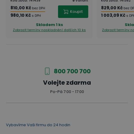
Kód zboží
:
141439
5
Variant
Kód zboží
:
141382
810,00 Kč
829,00 Kč
bez DPH
bez D
Koupit
980,10 Kč
1 003,09 Kč
s DPH
s DP
Skladem
1 ks
Skl
Zobrazit termíny naskladnění
dalších 10 ks
Zobrazit termíny 
800 700 700
Volejte zdarma
Po-Pá 7:00 - 17:00
Vybavíme Vaši firmu do 24 hodin