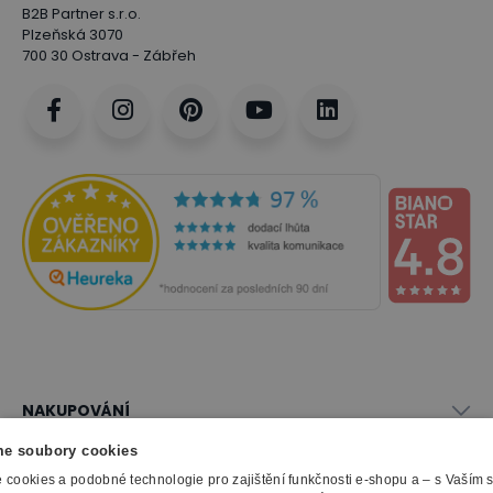
B2B Partner s.r.o.
Plzeňská 3070
700 30 Ostrava - Zábřeh
NAKUPOVÁNÍ
Vše o nákupu
e soubory cookies
SLUŽBY
Obchodní podmínky
cookies a podobné technologie pro zajištění funkčnosti e-shopu a – s Vaším