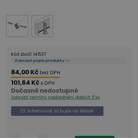
Kód zboží
:
141537
Zobrazit popis produktu
84,00 Kč
bez DPH
101,64 Kč
s DPH
Dočasně nedostupné
Zobrazit termíny naskladnění
dalších 11 ks
Informovat až bude na skladě