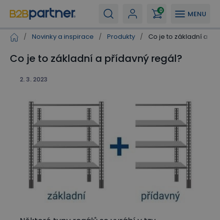
0
MENU
/
Novinky a inspirace
/
Produkty
/
Co je to základní a př
Co je to základní a přídavný regál?
2. 3. 2023