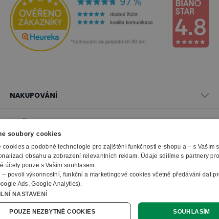
NAKUPOVÁNÍ
Vše o nákupu
SLUŽBY
Obchodní podmínky
e soubory cookies
Doprava a montáž
Naše katalogy
cookies a podobné technologie pro zajištění funkčnosti e-shopu a – s Vaším
Možnosti platby
O FIRMĚ
Reklamační formulář
onalizaci obsahu a zobrazení relevantních reklam. Údaje sdílíme s partnery pr
Záruka, servis, reklamace
Výroba kancelářského nábytku
O nás
ké účely pouze s Vaším souhlasem.
Ochrana osobních údajů
Zpracování elektroodpadu
m
– povolí výkonnostní, funkční a marketingové cookies včetně předávání dat pro
Kontakty
© 2010 - 2026 B2B Partner s.r.o. - Všechna práva vyhrazena.
oogle Ads, Google Analytics).
Informace o cookies
E-Procurement
Členství v organizacích
bytné cookies
– odmítne vše nad rámec základního fungování webu.
ILNÍ NASTAVENÍ
Profesionální e-shop na míru
Jak nakupovat
Prohlášení o přístupnosti
Ocenění a certifikáty
lze kdykoli změnit v
informacích o cookies
.
Více informací o cookies
Online poptávka
POUZE NEZBYTNÉ COOKIES
SOUHLASÍM
Naše eshopy