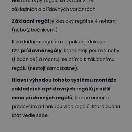
Některé typy regálů se vyrábí v tzv.
základních a přídavných variantách.
Základní regál
je klasický regál se 4 nohami
(nebo 2 bočnicemi).
K základním regálům se pak dají dokoupit
tzv.
přídavné regály
, které mají pouze 2 nohy
(1 bočnice) a montují se přímo k základnímu
regálu (nestojí samostatně).
Hlavní výhodou tohoto systému montáže
základních a přídavných regálů je nižší
cena přídavných regálů
, kterou oceníte
především při nákupu více regálů, které budou
stát vedle sebe.