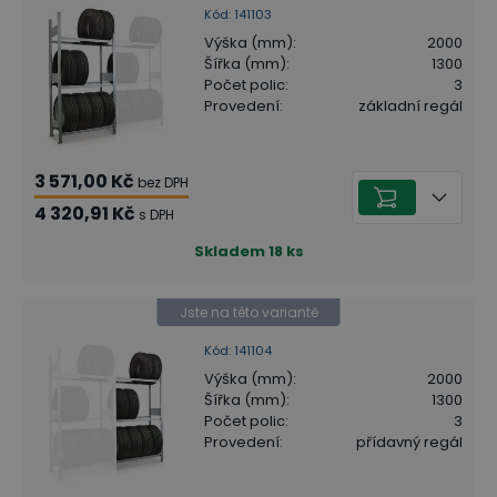
Kód
:
141103
Výška (mm)
:
2000
Šířka (mm)
:
1300
Počet polic
:
3
Provedení
:
základní regál
3 571,00 Kč
bez DPH
4 320,91 Kč
s DPH
Skladem
18
ks
Jste na této variantě
Kód
:
141104
Výška (mm)
:
2000
Šířka (mm)
:
1300
Počet polic
:
3
Provedení
:
přídavný regál