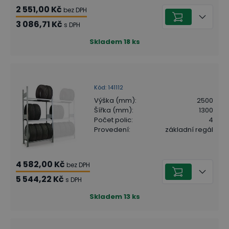
2 551,00 Kč
bez DPH
3 086,71 Kč
s DPH
Skladem
18
ks
Kód
:
141112
Výška (mm)
:
2500
Šířka (mm)
:
1300
Počet polic
:
4
Provedení
:
základní regál
4 582,00 Kč
bez DPH
5 544,22 Kč
s DPH
Skladem
13
ks