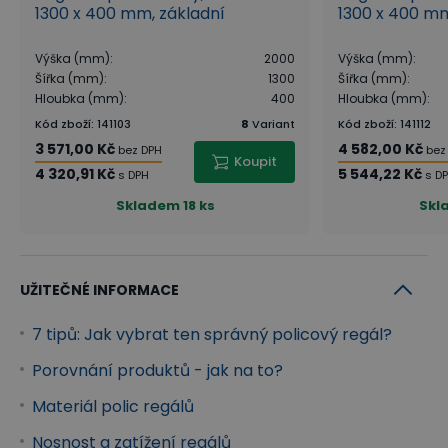
1300 x 400 mm, základní
1300 x 400 mm
Výška (mm)
:
2000
Výška (mm)
:
Šířka (mm)
:
1300
Šířka (mm)
:
Hloubka (mm)
:
400
Hloubka (mm)
:
Kód zboží
:
141103
8
Variant
Kód zboží
:
141112
3 571,00 Kč
4 582,00 Kč
bez DPH
bez
Koupit
4 320,91 Kč
5 544,22 Kč
s DPH
s D
Skladem
18 ks
Skl
UŽITEČNÉ INFORMACE
7 tipů: Jak vybrat ten správný policový regál?
Porovnání produktů - jak na to?
Materiál polic regálů
Nosnost a zatížení regálů