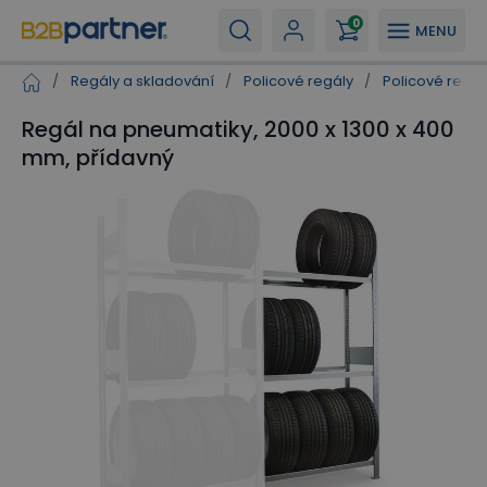
0
MENU
/
Regály a skladování
/
Policové regály
/
Policové regál
Regál na pneumatiky, 2000 x 1300 x 400
mm, přídavný