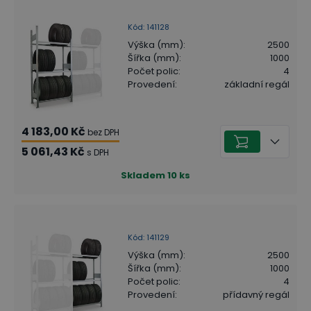
Kód
:
141128
Výška (mm)
:
2500
Šířka (mm)
:
1000
Počet polic
:
4
Provedení
:
základní regál
4 183,00 Kč
bez DPH
5 061,43 Kč
s DPH
Skladem
10
ks
Kód
:
141129
Výška (mm)
:
2500
Šířka (mm)
:
1000
Počet polic
:
4
Provedení
:
přídavný regál