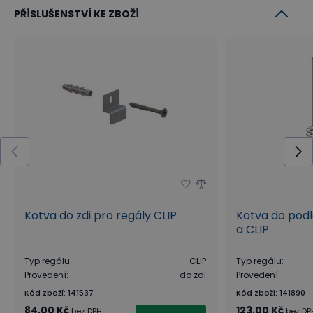
PŘÍSLUŠENSTVÍ KE ZBOŽÍ
Kotva do zdi pro regály CLIP
Kotva do podl
a CLIP
Typ regálu
:
CLIP
Typ regálu
:
Provedení
:
do zdi
Provedení
:
Kód zboží
:
141537
Kód zboží
:
141890
84,00 Kč
123,00 Kč
bez DPH
bez DP