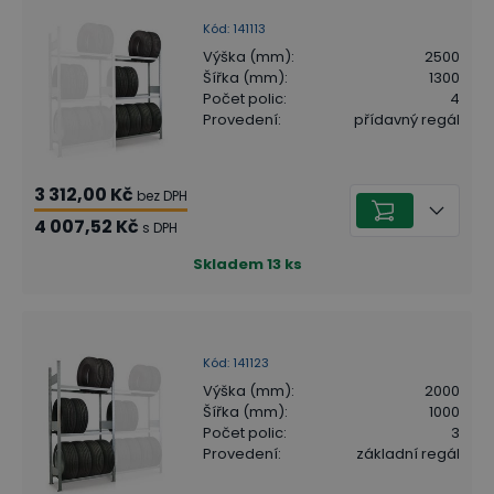
Kód
:
141113
Výška (mm)
:
2500
Šířka (mm)
:
1300
Počet polic
:
4
Provedení
:
přídavný regál
3 312,00 Kč
bez DPH
4 007,52 Kč
s DPH
Skladem
13
ks
Kód
:
141123
Výška (mm)
:
2000
Šířka (mm)
:
1000
Počet polic
:
3
Provedení
:
základní regál