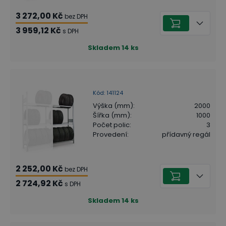
3 272,00 Kč
bez DPH
3 959,12 Kč
s DPH
Skladem
14
ks
Kód
:
141124
Výška (mm)
:
2000
Šířka (mm)
:
1000
Počet polic
:
3
Provedení
:
přídavný regál
2 252,00 Kč
bez DPH
2 724,92 Kč
s DPH
Skladem
14
ks