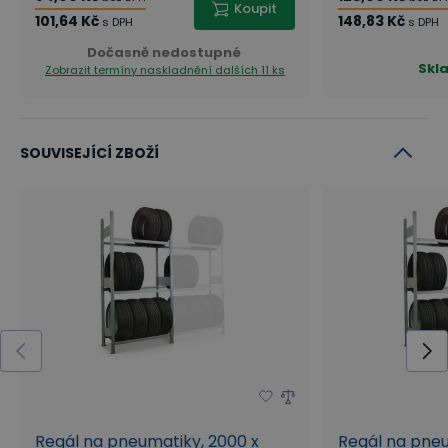
Koupit
101,64 Kč
148,83 Kč
s DPH
s DPH
Dočasně nedostupné
Skl
Zobrazit termíny naskladnění
dalších 11 ks
SOUVISEJÍCÍ ZBOŽÍ
Regál na pneumatiky, 2000 x
Regál na pneu