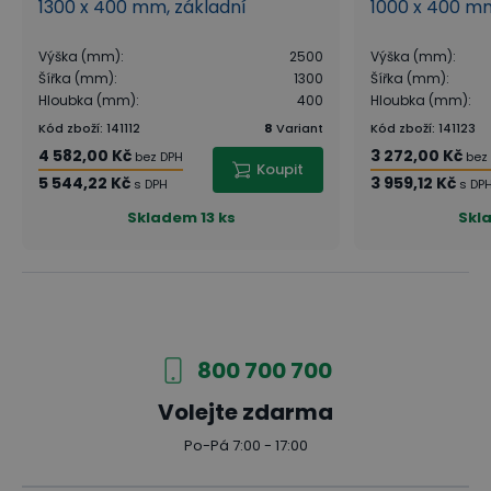
1300 x 400 mm, základní
1000 x 400 mm
Výška (mm)
:
2500
Výška (mm)
:
Šířka (mm)
:
1300
Šířka (mm)
:
Hloubka (mm)
:
400
Hloubka (mm)
:
Kód zboží
:
141112
8
Variant
Kód zboží
:
141123
4 582,00 Kč
3 272,00 Kč
bez DPH
bez
Koupit
5 544,22 Kč
3 959,12 Kč
s DPH
s DP
Skladem
13 ks
Skl
800 700 700
Volejte zdarma
Po-Pá 7:00 - 17:00