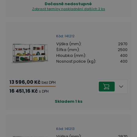
Dočasně nedostupné
Zobrazit termíny naskladnění
dalších 2 ks
Kód
:
141212
Výška (mm)
:
2970
Šířka (mm)
:
2500
Hloubka (mm)
:
400
Nosnost police (kg)
:
400
13 596,00 Kč
bez DPH
16 451,16 Kč
s DPH
Skladem
1
ks
Kód
:
141213
Výška (mm)
:
2970