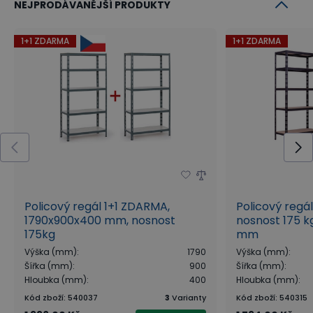
NEJPRODÁVANĚJŠÍ PRODUKTY
1+1 ZDARMA
1+1 ZDARMA
Policový regál 1+1 ZDARMA,
Policový regá
1790x900x400 mm, nosnost
nosnost 175 kg
175kg
mm
Výška (mm)
:
1790
Výška (mm)
:
Šířka (mm)
:
900
Šířka (mm)
:
Hloubka (mm)
:
400
Hloubka (mm)
:
Kód zboží
:
540037
3
Varianty
Kód zboží
:
540315