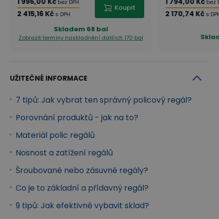
1 996,00 Kč
1 794,00 Kč
bez DPH
bez 
Koupit
2 415,16 Kč
2 170,74 Kč
s DPH
s DP
Skladem
68 bal
Skla
Zobrazit termíny naskladnění
dalších 170 bal
UŽITEČNÉ INFORMACE
7 tipů: Jak vybrat ten správný policový regál?
Porovnání produktů - jak na to?
Materiál polic regálů
Nosnost a zatížení regálů
Šroubované nebo zásuvné regály?
Co je to základní a přídavný regál?
9 tipů: Jak efektivně vybavit sklad?