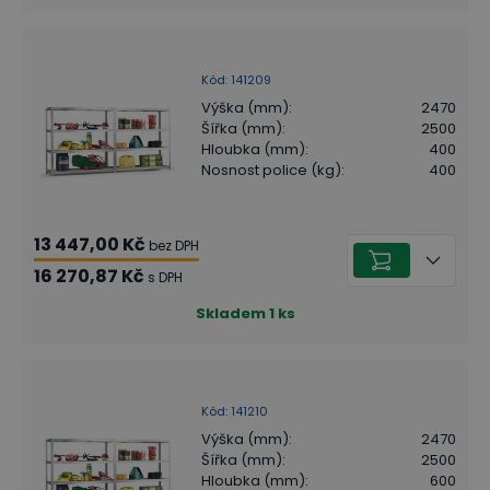
Kód
:
141209
Výška (mm)
:
2470
Šířka (mm)
:
2500
Hloubka (mm)
:
400
Nosnost police (kg)
:
400
13 447,00 Kč
bez DPH
16 270,87 Kč
s DPH
Skladem
1
ks
Kód
:
141210
Výška (mm)
:
2470
Šířka (mm)
:
2500
Hloubka (mm)
:
600