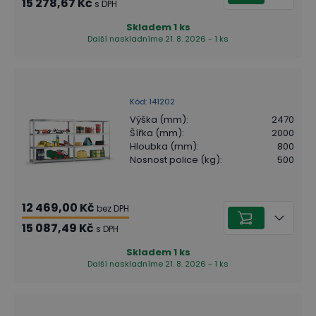
15 278,67 Kč
s DPH
Skladem
1
ks
Další naskladníme 21. 8. 2026 - 1 ks
Kód
:
141202
Výška (mm)
:
2470
Šířka (mm)
:
2000
Hloubka (mm)
:
800
Nosnost police (kg)
:
500
12 469,00 Kč
bez DPH
15 087,49 Kč
s DPH
Skladem
1
ks
Další naskladníme 21. 8. 2026 - 1 ks