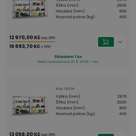
Šířka (mm)
:
2500
Hloubka (mm)
:
600
Nosnost police (kg)
:
400
12 970,00 Kč
bez DPH
15 693,70 Kč
s DPH
Skladem
1
ks
Další naskladníme 21. 8. 2026 - 1 ks
Kód
:
141214
Výška (mm)
:
2970
Šířka (mm)
:
2500
Hloubka (mm)
:
800
Nosnost police (kg)
:
400
13 058,00 Kč
bez DPH