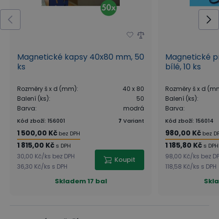
Magnetické kapsy 40x80 mm, 50
Magnetické p
ks
bílé, 10 ks
Rozměry š x d (mm)
:
40 x 80
Rozměry š x d (m
Balení (ks)
:
50
Balení (ks)
:
Barva
:
modrá
Barva
:
Kód zboží
:
156001
7
Variant
Kód zboží
:
156014
1 500,00 Kč
980,00 Kč
bez DPH
bez D
1 815,00 Kč
1 185,80 Kč
s DPH
s DPH
30,00 Kč
/
ks
bez DPH
98,00 Kč
/
ks
bez D
Koupit
36,30 Kč
/
ks
s DPH
118,58 Kč
/
ks
s DPH
Skladem
17 bal
Skl