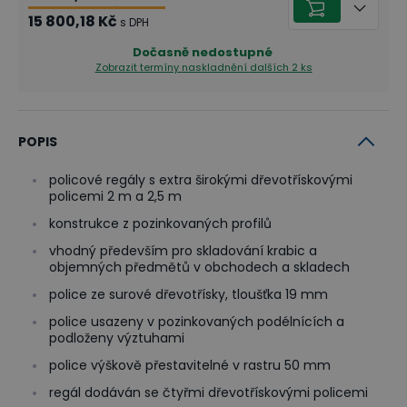
15 800,18 Kč
s DPH
Dočasně nedostupné
Zobrazit termíny naskladnění
dalších 2 ks
POPIS
policové regály s extra širokými dřevotřískovými
policemi 2 m a 2,5 m
konstrukce z pozinkovaných profilů
vhodný především pro skladování krabic a
objemných předmětů v obchodech a skladech
police ze surové dřevotřísky, tloušťka 19 mm
police usazeny v pozinkovaných podélnících a
podloženy výztuhami
police výškově přestavitelné v rastru 50 mm
regál dodáván se čtyřmi dřevotřískovými policemi