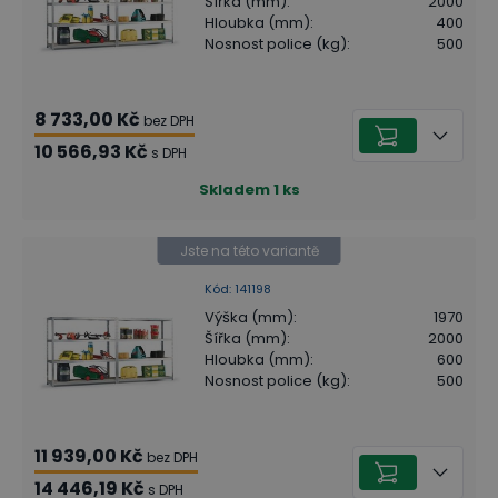
Šířka (mm)
:
2000
Hloubka (mm)
:
400
Nosnost police (kg)
:
500
8 733,00 Kč
bez DPH
10 566,93 Kč
s DPH
Skladem
1
ks
Jste na této variantě
Kód
:
141198
Výška (mm)
:
1970
Šířka (mm)
:
2000
Hloubka (mm)
:
600
Nosnost police (kg)
:
500
11 939,00 Kč
bez DPH
14 446,19 Kč
s DPH