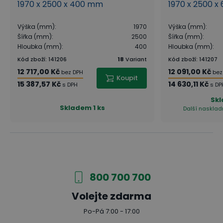
1970 x 2500 x 400 mm
1970 x 2500 
Výška (mm)
:
1970
Výška (mm)
:
Šířka (mm)
:
2500
Šířka (mm)
:
Hloubka (mm)
:
400
Hloubka (mm)
:
Kód zboží
:
141206
18
Variant
Kód zboží
:
141207
12 717,00 Kč
12 091,00 Kč
bez DPH
bez
Koupit
15 387,57 Kč
14 630,11 Kč
s DPH
s DP
Sk
Skladem
1 ks
Další naskladn
800 700 700
Volejte zdarma
Po-Pá 7:00 - 17:00