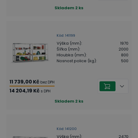
Skladem
2
ks
Kód
:
141199
Výška (mm)
:
1970
Šířka (mm)
:
2000
Hloubka (mm)
:
800
Nosnost police (kg)
:
500
11 739,00 Kč
bez DPH
14 204,19 Kč
s DPH
Skladem
2
ks
Kód
:
141200
Výška (mm)
:
2470