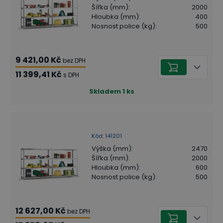
Šířka (mm)
:
2000
Hloubka (mm)
:
400
Nosnost police (kg)
:
500
9 421,00 Kč
bez DPH
11 399,41 Kč
s DPH
Skladem
1
ks
Kód
:
141201
Výška (mm)
:
2470
Šířka (mm)
:
2000
Hloubka (mm)
:
600
Nosnost police (kg)
:
500
12 627,00 Kč
bez DPH