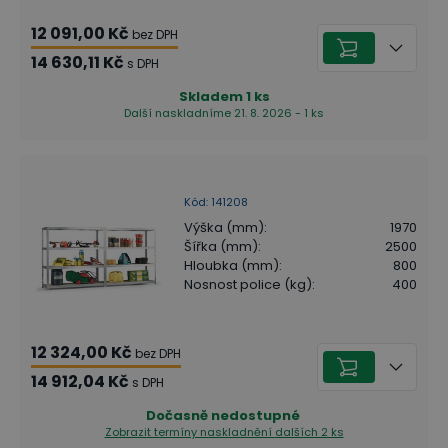
12 091,00 Kč
bez DPH
14 630,11 Kč
s DPH
Skladem
1
ks
Další naskladníme 21. 8. 2026 - 1 ks
Kód
:
141208
Výška (mm)
:
1970
Šířka (mm)
:
2500
Hloubka (mm)
:
800
Nosnost police (kg)
:
400
12 324,00 Kč
bez DPH
14 912,04 Kč
s DPH
Dočasně nedostupné
Zobrazit termíny naskladnění
dalších 2 ks