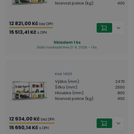
Nosnost police (kg)
:
400
12 821,00 Kč
bez DPH
15 513,41 Kč
s DPH
Skladem
1
ks
Další naskladníme 21. 8. 2026 - 1 ks
Kód
:
141211
Výška (mm)
:
2470
Šířka (mm)
:
2500
Hloubka (mm)
:
800
Nosnost police (kg)
:
400
12 934,00 Kč
bez DPH
15 650,14 Kč
s DPH