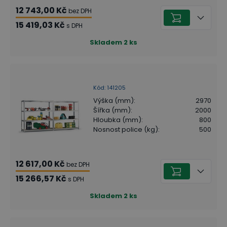
12 743,00 Kč
bez DPH
15 419,03 Kč
s DPH
Skladem
2
ks
Kód
:
141205
Výška (mm)
:
2970
Šířka (mm)
:
2000
Hloubka (mm)
:
800
Nosnost police (kg)
:
500
12 617,00 Kč
bez DPH
15 266,57 Kč
s DPH
Skladem
2
ks