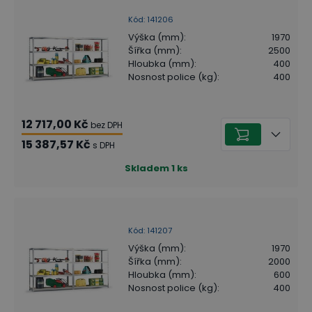
Kód
:
141206
Výška (mm)
:
1970
Šířka (mm)
:
2500
Hloubka (mm)
:
400
Nosnost police (kg)
:
400
12 717,00 Kč
bez DPH
15 387,57 Kč
s DPH
Skladem
1
ks
Kód
:
141207
Výška (mm)
:
1970
Šířka (mm)
:
2000
Hloubka (mm)
:
600
Nosnost police (kg)
:
400