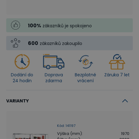
100
%
zákazníků je spokojeno
600
zákazníků zakoupilo
Dodání do
Doprava
Bezplatné
Záruka 7 let
24 hodin
zdarma
vrácení
VARIANTY
Kód
:
141197
Výška (mm)
:
1970