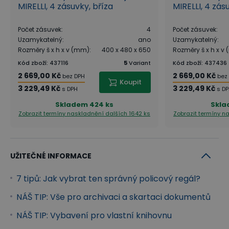
MIRELLI, 4 zásuvky, bříza
MIRELLI, 4 zásu
Počet zásuvek
:
4
Počet zásuvek
:
Uzamykatelný
:
ano
Uzamykatelný
:
Rozměry š x h x v (mm)
:
400 x 480 x 650
Rozměry š x h x v
Kód zboží
:
437116
5
Variant
Kód zboží
:
437436
2 669,00 Kč
2 669,00 Kč
bez DPH
bez
Koupit
3 229,49 Kč
3 229,49 Kč
s DPH
s D
Skladem
424 ks
Skl
Zobrazit termíny naskladnění
dalších 1642 ks
Zobrazit termíny 
UŽITEČNÉ INFORMACE
7 tipů: Jak vybrat ten správný policový regál?
NÁŠ TIP: Vše pro archivaci a skartaci dokumentů
NÁŠ TIP: Vybavení pro vlastní knihovnu