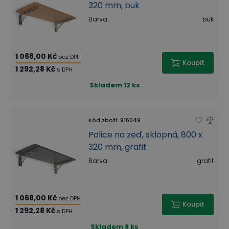
320 mm, buk
Barva
:
buk
1 068,00 Kč
bez DPH
Koupit
1 292,28 Kč
s DPH
Skladem
12 ks
Kód zboží
:
916049
Police na zeď, sklopná, 800 x
320 mm, grafit
Barva
:
grafit
1 068,00 Kč
bez DPH
Koupit
1 292,28 Kč
s DPH
Skladem
8 ks