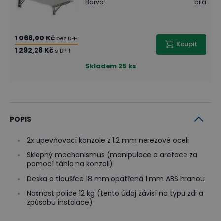
Barva
:
bílá
1 068,00 Kč
bez DPH
Koupit
1 292,28 Kč
s DPH
Skladem
25 ks
POPIS
2x upevňovací konzole z 1.2 mm nerezové oceli
Sklopný mechanismus (manipulace a aretace za
pomocí táhla na konzoli)
Deska o tloušťce 18 mm opatřená 1 mm ABS hranou
Nosnost police 12 kg (tento údaj závisí na typu zdi a
způsobu instalace)