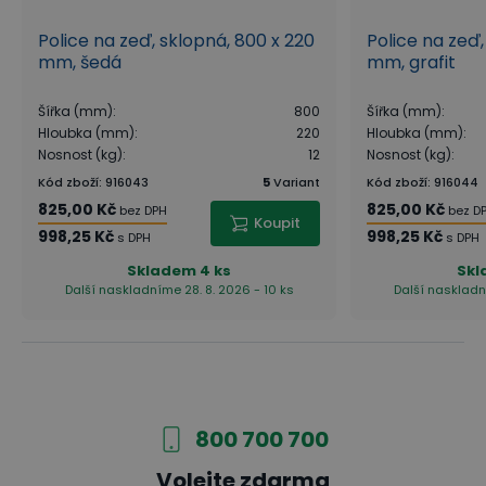
Police na zeď, sklopná, 800 x 220
Police na zeď,
mm, šedá
mm, grafit
Šířka (mm)
:
800
Šířka (mm)
:
Hloubka (mm)
:
220
Hloubka (mm)
:
Nosnost (kg)
:
12
Nosnost (kg)
:
Kód zboží
:
916043
5
Variant
Kód zboží
:
916044
825,00 Kč
825,00 Kč
bez DPH
bez D
Koupit
998,25 Kč
998,25 Kč
s DPH
s DPH
Skladem
4 ks
Skl
Další naskladníme 28. 8. 2026 - 10 ks
Další naskladn
800 700 700
Volejte zdarma