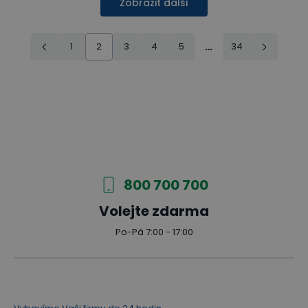
Zobrazit další
1
2
3
4
5
…
34
800 700 700
Volejte zdarma
Po-Pá 7:00 - 17:00