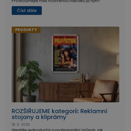
Prozkoumejte naši rozšířenou nabídku již nyní!
Číst dále
PRODUKTY
ROZŠIŘUJEME kategorii: Reklamní
stojany a kliprámy
18. 5. 2026
Hledáte jednoduchý a profesionální způsob, jak