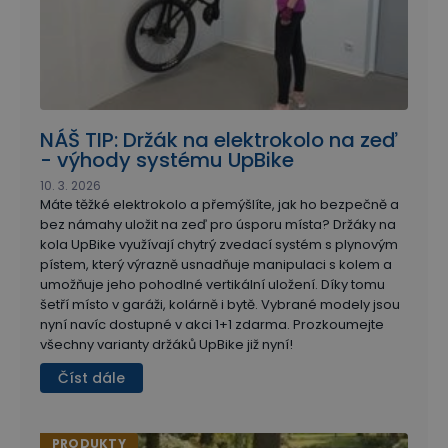
NÁŠ TIP: Držák na elektrokolo na zeď
- výhody systému UpBike
10. 3. 2026
Máte těžké elektrokolo a přemýšlíte, jak ho bezpečně a
bez námahy uložit na zeď pro úsporu místa? Držáky na
kola UpBike využívají chytrý zvedací systém s plynovým
pístem, který výrazně usnadňuje manipulaci s kolem a
umožňuje jeho pohodlné vertikální uložení. Díky tomu
šetří místo v garáži, kolárně i bytě. Vybrané modely jsou
nyní navíc dostupné v akci 1+1 zdarma. Prozkoumejte
všechny varianty držáků UpBike již nyní!
Číst dále
PRODUKTY