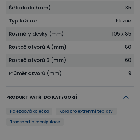
Šířka kola (mm)
35
Typ ložiska
kluzné
Rozměry desky (mm)
105 x 85
Rozteč otvorů A (mm)
80
Rozteč otvorů B (mm)
60
Průměr otvorů (mm)
9
PRODUKT PATŘÍ DO KATEGORIÍ
Pojezdová kolečka
Kola pro extrémní teploty
Transport a manipulace