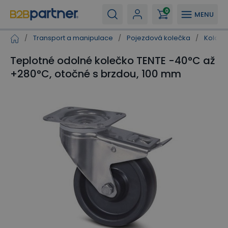
0
MENU
/
Transport a manipulace
/
Pojezdová kolečka
/
Kola pr
Teplotné odolné kolečko TENTE -40°C až
+280°C, otočné s brzdou, 100 mm