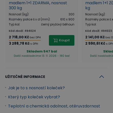
madlem 1+1 ZDARMA, nosnost
madlem 1+1 Z
300 kg
kg
Nosnost (kg)
:
300
Nosnost (kg)
:
Rozměry police š x d (mm)
:
610 x 900
Rozměry police š
Typ kol
:
černý pryžový běhoun
Typ kol
:
Kód zboží
:
494024
Kód zboží
:
494023
2 718,00 Kč
2 141,00 Kč
bez DPH
bez 
Koupit
3 288,78 Kč
2 590,61 Kč
s DPH
s DP
Skladem
547 bal
Skla
Další naskladníme 13. 11. 2026 - 180 bal
Další naskladním
UŽITEČNÉ INFORMACE
Jak je to s nosností koleček?
Který typ koleček vybrat?
Teplotní a chemická odolnost, otěruvzdornost