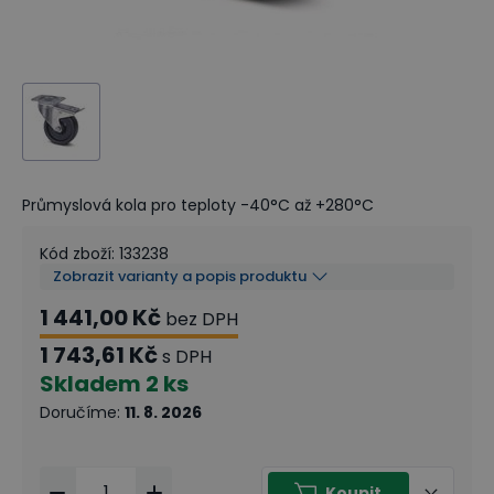
Průmyslová kola pro teploty -40°C až +280°C
Kód zboží
:
133238
Zobrazit varianty a popis produktu
1 441,00 Kč
bez DPH
1 743,61 Kč
s DPH
Skladem
2 ks
Doručíme
:
11. 8. 2026
Koupit