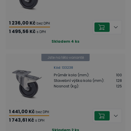
1 236,00 Kč
bez DPH
1 495,56 Kč
s DPH
Skladem
4
ks
Jste na této variantě
Kód
:
133238
Průměr kola (mm)
:
100
Stavební výška kola (mm)
:
128
Nosnost (kg)
:
125
1 441,00 Kč
bez DPH
1 743,61 Kč
s DPH
Skladem
2
ks