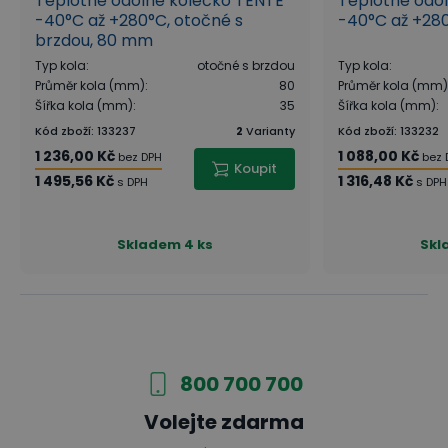
Teplotné odolné kolečko TENTE
Teplotné odo
-40°C až +280°C, otočné s
-40°C až +28
brzdou, 80 mm
Typ kola
:
otočné s brzdou
Typ kola
:
Průměr kola (mm)
:
80
Průměr kola (mm)
Šířka kola (mm)
:
35
Šířka kola (mm)
:
Kód zboží
:
133237
2
Varianty
Kód zboží
:
133232
1 236,00 Kč
1 088,00 Kč
bez DPH
bez 
Koupit
1 495,56 Kč
1 316,48 Kč
s DPH
s DPH
Skladem
4 ks
Skl
800 700 700
Volejte zdarma