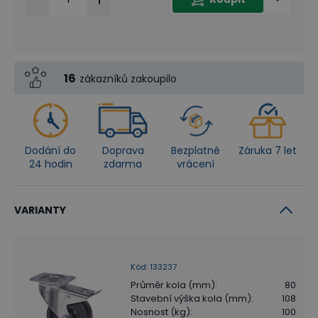
16
zákazníků zakoupilo
Dodání do
Doprava
Bezplatné
Záruka 7 let
24 hodin
zdarma
vrácení
VARIANTY
Kód
:
133237
Průměr kola (mm)
:
80
Stavební výška kola (mm)
:
108
Nosnost (kg)
:
100