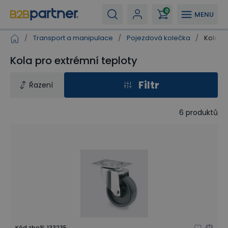
0
MENU
/
Transport a manipulace
/
Pojezdová kolečka
/
Kola pr
Kola pro extrémní teploty
Filtr
Řazení
6
produktů
Kód zboží
:
133235