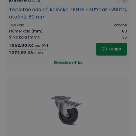
Kód zboží
:
133234
Teplotné odolné kolečko TENTE -40°C až +280°C,
otočné, 80 mm
Typ kola
:
otočné
Průměr kola (mm)
:
80
Šířka kola (mm)
:
35
1 052,00 Kč
bez DPH
Koupit
1 272,92 Kč
s DPH
Skladem
4 ks