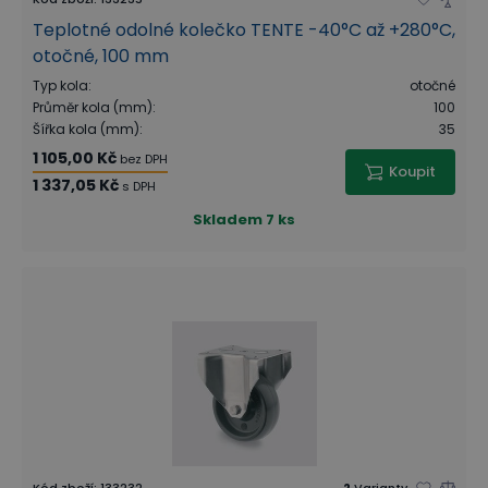
Teplotné odolné kolečko TENTE -40°C až +280°C,
otočné, 100 mm
Typ kola
:
otočné
Průměr kola (mm)
:
100
Šířka kola (mm)
:
35
1 105,00 Kč
bez DPH
Koupit
1 337,05 Kč
s DPH
Skladem
7 ks