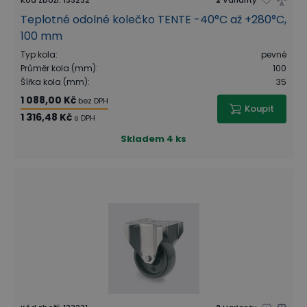
Kód zboží
:
133232
2
Varianty
Teplotné odolné kolečko TENTE -40°C až +280°C,
100 mm
Typ kola
:
pevné
Průměr kola (mm)
:
100
Šířka kola (mm)
:
35
1 088,00 Kč
bez DPH
Koupit
1 316,48 Kč
s DPH
Skladem
4 ks