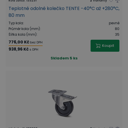
Kód zboží
:
133231
2
Varianty
Teplotné odolné kolečko TENTE -40°C až +280°C,
80 mm
Typ kola
:
pevné
Průměr kola (mm)
:
80
Šířka kola (mm)
:
35
776,00 Kč
bez DPH
Koupit
938,96 Kč
s DPH
Skladem
5 ks