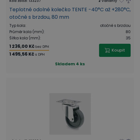
Kód zboží
:
133237
2
Varianty
Teplotné odolné kolečko TENTE -40°C až +280°C,
otočné s brzdou, 80 mm
Typ kola
:
otočné s brzdou
Průměr kola (mm)
:
80
Šířka kola (mm)
:
35
1 236,00 Kč
bez DPH
Koupit
1 495,56 Kč
s DPH
Skladem
4 ks