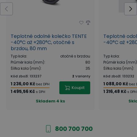
Teplotné odolné kolečko TENTE
Teplotné odo
-40°C až +280°C, otočné s
-40°C až +28
brzdou, 80 mm
Typ kola
:
otočné s brzdou
Typ kola
:
Průměr kola (mm)
:
80
Průměr kola (mm)
Šířka kola (mm)
:
35
Šířka kola (mm)
:
Kód zboží
:
133237
2
Varianty
Kód zboží
:
133232
1 236,00 Kč
1 088,00 Kč
bez DPH
bez 
Koupit
1 495,56 Kč
1 316,48 Kč
s DPH
s DPH
Skladem
4 ks
Skl
800 700 700