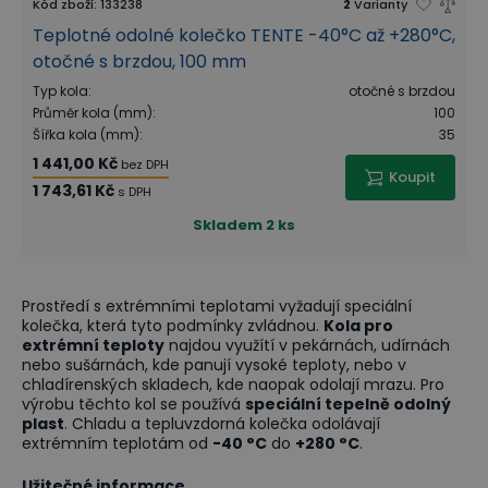
Kód zboží
:
133238
2
Varianty
Teplotné odolné kolečko TENTE -40°C až +280°C,
otočné s brzdou, 100 mm
Typ kola
:
otočné s brzdou
Průměr kola (mm)
:
100
Šířka kola (mm)
:
35
1 441,00 Kč
bez DPH
Koupit
1 743,61 Kč
s DPH
Skladem
2 ks
Prostředí s extrémními teplotami vyžadují speciální
kolečka, která tyto podmínky zvládnou.
Kola pro
extrémní teploty
najdou využítí v pekárnách, udírnách
nebo sušárnách, kde panují vysoké teploty, nebo v
chladírenských skladech, kde naopak odolají mrazu. Pro
výrobu těchto kol se používá
speciální tepelně odolný
plast
. Chladu a tepluvzdorná kolečka odolávají
extrémním teplotám od
-40 °C
do
+280 °C
.
Užitečné informace