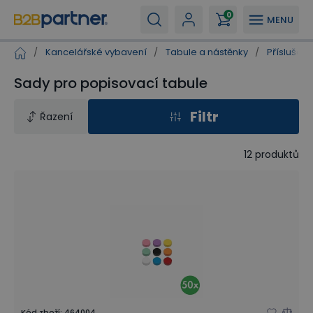
0
MENU
/
Kancelářské vybavení
/
Tabule a nástěnky
/
Příslušen
Sady pro popisovací tabule
Filtr
Řazení
12
produktů
Kód zboží
:
464004