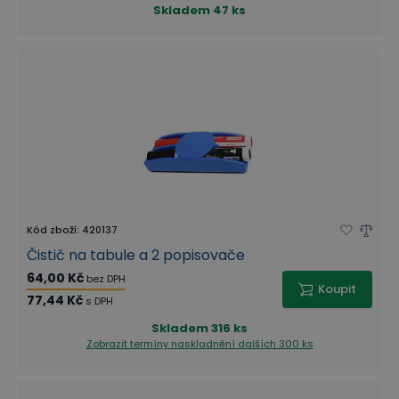
Skladem
47 ks
Kód zboží
:
420137
Čistič na tabule a 2 popisovače
64,00 Kč
bez DPH
Koupit
77,44 Kč
s DPH
Skladem
316 ks
Zobrazit termíny naskladnění
dalších 300 ks