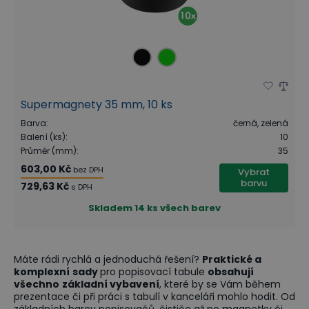
Supermagnety 35 mm, 10 ks
Barva
:
černá, zelená
Balení (ks)
:
10
Průměr (mm)
:
35
603,00 Kč
bez DPH
Vybrat
barvu
729,63 Kč
s DPH
Skladem
14 ks všech barev
Máte rádi rychlá a jednoduchá řešení?
Praktické a
komplexní
sady
pro popisovací tabule
obsahují
všechno
základní vybavení
, které by se Vám během
prezentace či při práci s tabulí v kanceláři mohlo hodit. Od
základních barev popisovačů, čističe až po magnetky či