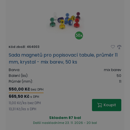
Kód zboží
:
464003
Sada magnetů pro popisovací tabule, průměr 11
mm, krystal - mix barev, 50 ks
Barva
:
mix barev
Balení (ks)
:
50
Průměr (mm)
:
11
550,00 Kč
bez DPH
665,50 Kč
s DPH
11,00 Kč
/
ks
bez DPH
Koupit
13,31 Kč
/
ks
s DPH
Skladem
87 bal
Další naskladníme 23. 11. 2026 - 20 bal