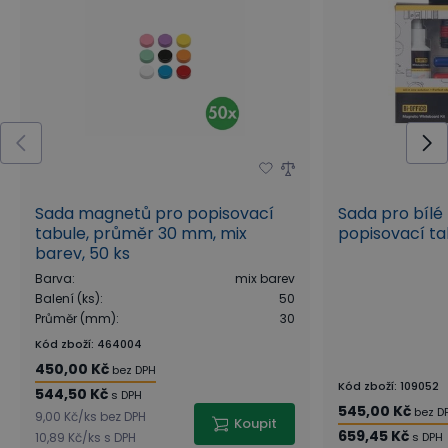
Sada magnetů pro popisovací
Sada pro bíl
tabule, průměr 30 mm, mix
popisovací ta
barev, 50 ks
Barva
:
mix barev
Balení (ks)
:
50
Průměr (mm)
:
30
Kód zboží
:
464004
450,00 Kč
bez DPH
Kód zboží
:
109052
544,50 Kč
s DPH
545,00 Kč
bez D
9,00 Kč
/
ks
bez DPH
Koupit
659,45 Kč
10,89 Kč
/
ks
s DPH
s DPH