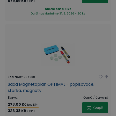
579,59 Kč
s DPH
Skladem
58 ks
Další naskladníme 31. 8. 2026 - 20 ks
Kód zboží
:
364080
Sada Magnetoplan OPTIMAL - popisovače,
stěrka, magnety
Barva
:
černá / červená
278,00 Kč
bez DPH
Koupit
336,38 Kč
s DPH