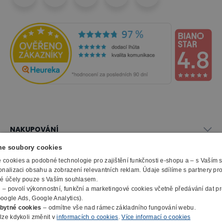
NAKUPOVÁNÍ
Vše o nákupu
e soubory cookies
SLUŽBY
Obchodní podmínky
cookies a podobné technologie pro zajištění funkčnosti e-shopu a – s Vaším
Doprava a montáž
onalizaci obsahu a zobrazení relevantních reklam. Údaje sdílíme s partnery pr
Naše katalogy
ké účely pouze s Vaším souhlasem.
Možnosti platby
O FIRMĚ
Reklamační formulář
m
– povolí výkonnostní, funkční a marketingové cookies včetně předávání dat pro
Záruka, servis, reklamace
Výroba kancelářského nábytku
oogle Ads, Google Analytics).
O nás
Ochrana osobních údajů
bytné cookies
– odmítne vše nad rámec základního fungování webu.
Zpracování elektroodpadu
Kontakty
lze kdykoli změnit v
informacích o cookies
.
Více informací o cookies
© 2010 - 2026 B2B Partner s.r.o. - Všechna práva vyhrazena.
Informace o cookies