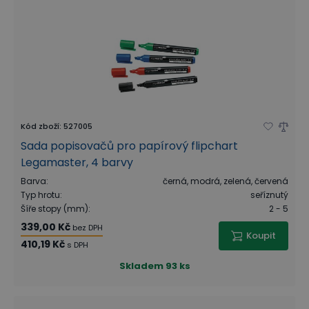
Kód zboží
:
527005
Sada popisovačů pro papírový flipchart
Legamaster, 4 barvy
Barva
:
černá, modrá, zelená, červená
Typ hrotu
:
seříznutý
Šíře stopy (mm)
:
2 - 5
339,00 Kč
bez DPH
Koupit
410,19 Kč
s DPH
Skladem
93 ks