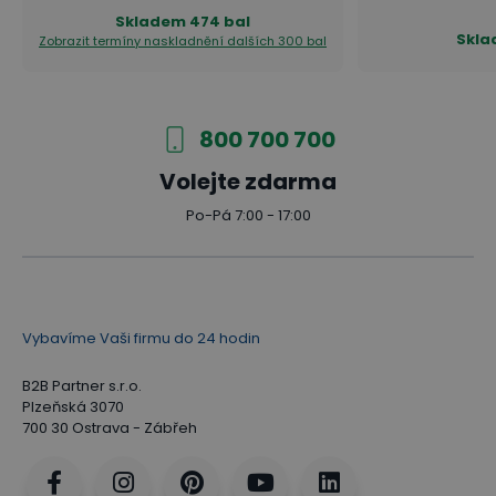
Skladem
474 bal
Skl
Zobrazit termíny naskladnění
dalších 300 bal
800 700 700
Volejte zdarma
Po-Pá 7:00 - 17:00
Vybavíme Vaši firmu do 24 hodin
B2B Partner s.r.o.
Plzeňská 3070
700 30 Ostrava - Zábřeh