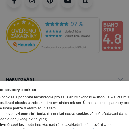
NAKUPOVÁNÍ
Vše o nákupu
e soubory cookies
SLUŽBY
Obchodní podmínky
cookies a podobné technologie pro zajištění funkčnosti e-shopu a – s Vaším
Doprava a montáž
onalizaci obsahu a zobrazení relevantních reklam. Údaje sdílíme s partnery pr
Naše katalogy
ké účely pouze s Vaším souhlasem.
Možnosti platby
O FIRMĚ
Reklamační formulář
m
– povolí výkonnostní, funkční a marketingové cookies včetně předávání dat pro
Záruka, servis, reklamace
Výroba kancelářského nábytku
oogle Ads, Google Analytics).
O nás
Ochrana osobních údajů
bytné cookies
– odmítne vše nad rámec základního fungování webu.
Zpracování elektroodpadu
Kontakty