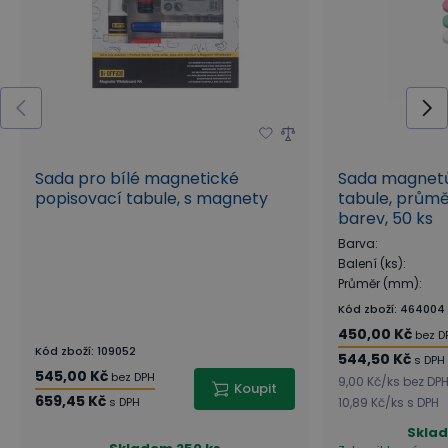
Sada pro bílé magnetické
Sada magnetů
popisovací tabule, s magnety
tabule, prům
barev, 50 ks
Barva
:
Balení (ks)
:
Průměr (mm)
:
Kód zboží
:
464004
450,00 Kč
bez D
Kód zboží
:
109052
544,50 Kč
s DPH
545,00 Kč
bez DPH
9,00 Kč
/
ks
bez DP
Koupit
659,45 Kč
s DPH
10,89 Kč
/
ks
s DPH
Skla