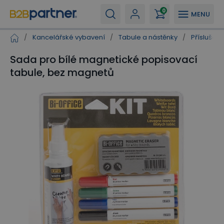
0
MENU
/
Kancelářské vybavení
/
Tabule a nástěnky
/
Příslušen
Sada pro bílé magnetické popisovací
tabule, bez magnetů