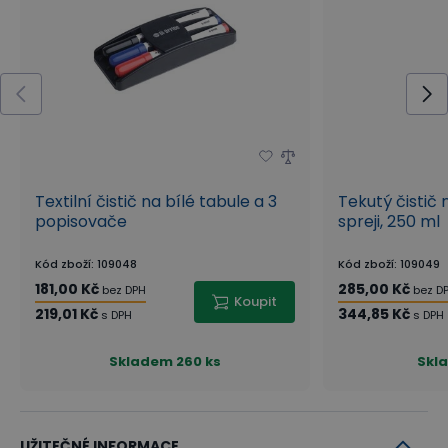
Textilní čistič na bílé tabule a 3
Tekutý čistič 
popisovače
spreji, 250 ml
Kód zboží
:
109048
Kód zboží
:
109049
181,00 Kč
285,00 Kč
bez DPH
bez D
Koupit
219,01 Kč
344,85 Kč
s DPH
s DPH
Skladem
260 ks
Skl
UŽITEČNÉ INFORMACE