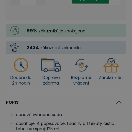
99
%
zákazníků je spokojeno
2434
zákazníků zakoupilo
Dodání do
Doprava
Bezplatné
Záruka 7 let
24 hodin
zdarma
vrácení
POPIS
cenově výhodná sada
obsahuje: 4 popisovače, 1 suchý a 1 tekutý čistič
tabulí ve spreji 125 ml