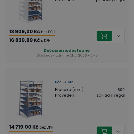
13 909,00 Kč
bez DPH
16 829,89 Kč
s DPH
Dočasně nedostupné
Další naskladníme 21. 8. 2026 - 3 ks
Kód
:
141142
Hloubka (mm)
:
800
Provedení
:
základní regál
14 719,00 Kč
bez DPH