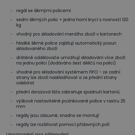
regál se šikmými policemi
sedm šikmých polic + jedna horní krycí s nosností 120
kg
vhodný pro skladování menšího zboží v kartonech
hladké šikmé police zajišťují automatický posun
skladovaného zboží
drátěné oddělovače umožňují skladování více zboží
na jednu polici (dodáváno šest děličů na polici)
vhodné pro skladování systémem FIFO - ze zadní
strany lze zboží naskladňovat a ze přední strany
odebírat
přední dorazová lišta zabraňuje spadnutí kartonů
výškově nastavitelné pozinkované police v rastru 25
mm
regály jsou zásuvné, snadno se montují
regály lze rozšiřovat pomocí přídavných polí
Upozornění pro plánování: