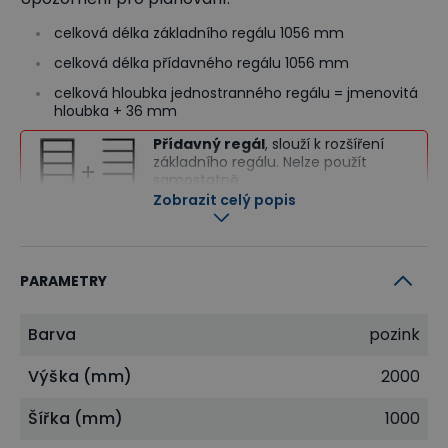
celková délka základního regálu 1056 mm
celková délka přídavného regálu 1056 mm
celková hloubka jednostranného regálu = jmenovitá
hloubka + 36 mm
Přídavný regál
, slouží k rozšíření
základního regálu. Nelze použít
samostatně.
Zobrazit celý popis
Co je to základní a přídavný regál?
Vyberte si základní regál z níže
dodávaných variant
PARAMETRY
Barva
pozink
Výška (mm)
2000
Šířka (mm)
1000