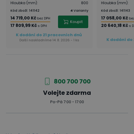
Hloubka (mm)
:
800
Hloubka (mm)
:
Kód zboží
:
141142
4
Varianty
Kód zboží
:
141143
14 719,00 Kč
17 058,00 Kč
bez DPH
be
Koupit
17 809,99 Kč
20 640,18 Kč
s DPH
s 
K dodání do 21 pracovních dnů
K dodání do 
Další naskladníme 14. 8. 2026 - 1 ks
800 700 700
Volejte zdarma
Po-Pá 7:00 - 17:00