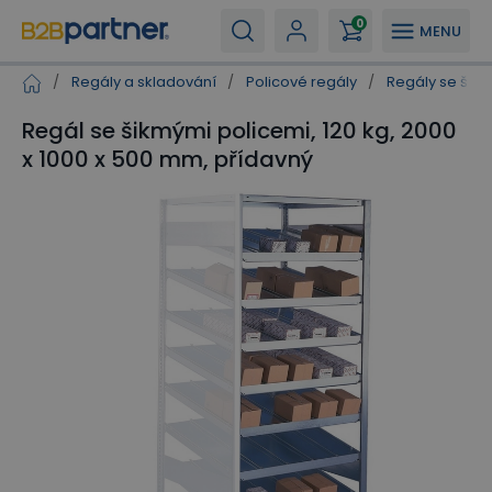
0
MENU
/
Regály a skladování
/
Policové regály
/
Regály se šik
Regál se šikmými policemi, 120 kg, 2000
x 1000 x 500 mm, přídavný