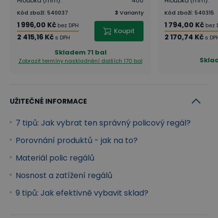
Hloubka (mm)
:
400
Hloubka (mm)
:
Kód zboží
:
540037
3
Varianty
Kód zboží
:
540315
1 996,00 Kč
1 794,00 Kč
bez DPH
bez 
Koupit
2 415,16 Kč
2 170,74 Kč
s DPH
s DP
Skladem
71 bal
Skla
Zobrazit termíny naskladnění
dalších 170 bal
UŽITEČNÉ INFORMACE
7 tipů: Jak vybrat ten správný policový regál?
Porovnání produktů - jak na to?
Materiál polic regálů
Nosnost a zatížení regálů
9 tipů: Jak efektivně vybavit sklad?