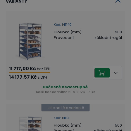
VARIANTY
Kód
:
141140
Hloubka (mm)
:
500
Provedení
:
základní regál
11 717,00 Kč
bez DPH
14 177,57 Kč
s DPH
Dočasně nedostupné
Další naskladníme 21. 8. 2026 - 3 ks
Jste na této variantě
Kód
:
141141
Hloubka (mm)
:
500
Provedení
:
přídavný regál