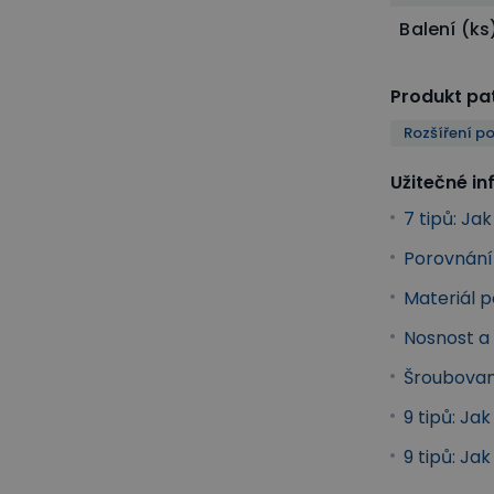
Balení (ks
Produkt pat
Rozšíření po
Užitečné i
7 tipů: Ja
Porovnání 
Materiál p
Nosnost a 
Šroubovan
9 tipů: Ja
9 tipů: Ja