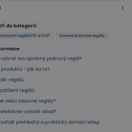
)
1
ří do kategorií
:
licových regálů FIX a CLIP
Kovové policové regály
nformace
k vybrat ten správný policový regál?
produktů - jak na to?
olic regálů
zatížení regálů
é nebo zásuvné regály?
k efektivně vybavit sklad?
k zařídit přehledný a praktický domácí sklep