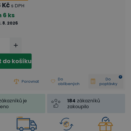
8 Kč
s DPH
m
6 ks
1. 8. 2026
t do košíku
Do
Do
Porovnat
oblíbených
poptávky
184
zákazníků
zákazníků je
zakoupilo
jeno