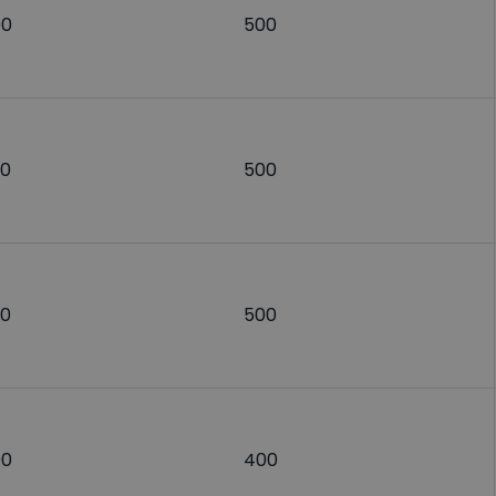
00
500
0
500
0
500
00
400