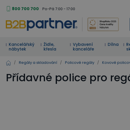
800 700 700
Po-Pá 7:00 - 17:00
Kancelářský
Židle,
Vybavení
Dílna
R
nábytek
křesla
kanceláře
s
/
Regály a skladování
/
Policové regály
/
Kovové polico
Přídavné police pro re