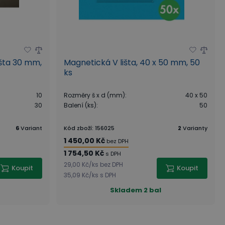
išta 30 mm,
Magnetická V lišta, 40 x 50 mm, 50
ks
10
Rozměry š x d (mm)
:
40 x 50
30
Balení (ks)
:
50
6
Variant
Kód zboží
:
156025
2
Varianty
1 450,00 Kč
bez DPH
1 754,50 Kč
s DPH
29,00 Kč
/
ks
bez DPH
Koupit
Koupit
35,09 Kč
/
ks
s DPH
Skladem
2 bal