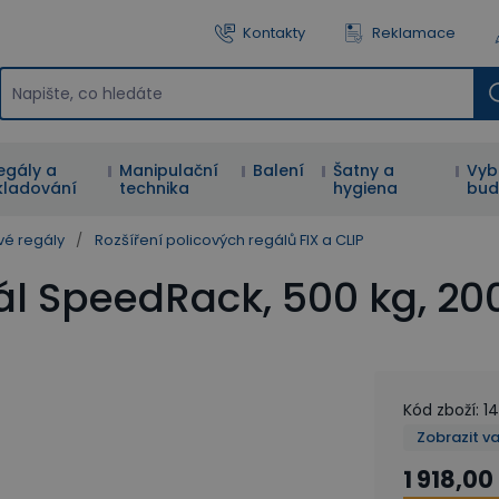
Kontakty
Reklamace
egály a
Manipulační
Balení
Šatny a
Vyb
kladování
technika
hygiena
bud
vé regály
/
Rozšíření policových regálů FIX a CLIP
gál SpeedRack, 500 kg, 2
Kód zboží
:
14
Zobrazit v
1 918,00