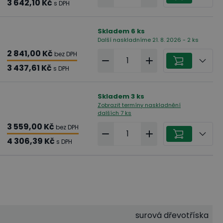
3 642,10 Kč
s DPH
Skladem
6
ks
Další naskladníme 21. 8. 2026 - 2 ks
2 841,00 Kč
bez DPH
3 437,61 Kč
s DPH
Skladem
3
ks
Zobrazit termíny naskladnění
dalších 7 ks
3 559,00 Kč
bez DPH
4 306,39 Kč
s DPH
e
surová dřevotříska