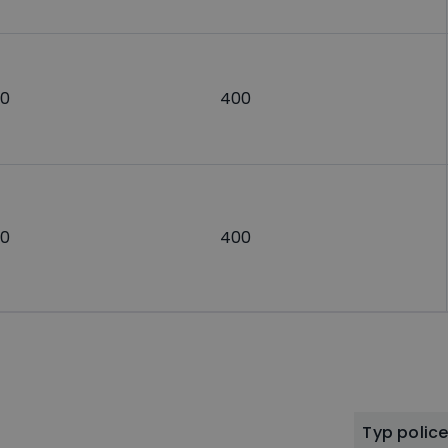
0
400
0
400
Typ polic