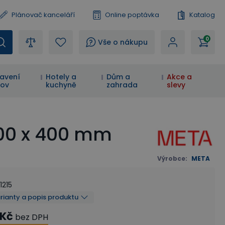
Plánovač kanceláří
Online poptávka
Katalog
0
?
Vše o nákupu
avení
Hotely a
Dům a
Akce a
ov
kuchyně
zahrada
slevy
000 x 400 mm
Výrobce
:
META
1215
arianty a popis produktu
 Kč
bez DPH