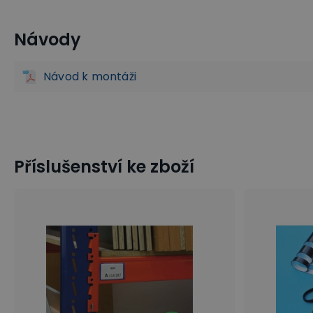
Návody
Rozšíření policových regálů FIX a CLIP
Kovové policové re
Návod k montáži
Příslušenství ke zboží