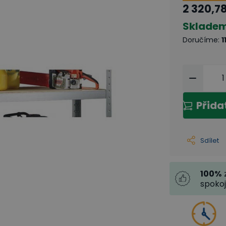
2 320,7
Sklade
Doručíme
:
1
Přida
Sdílet
100
%
spoko