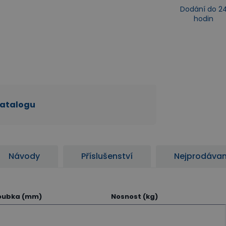
Dodání do 2
hodin
katalogu
Návody
Příslušenství
Nejprodávan
oubka (mm)
Nosnost (kg)