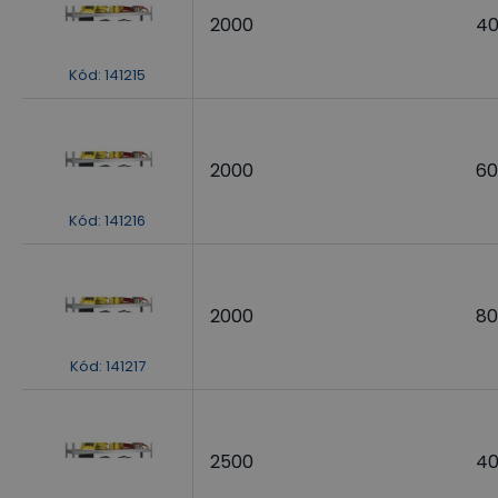
2000
4
Kód
:
141215
2000
60
Kód
:
141216
2000
80
Kód
:
141217
2500
4