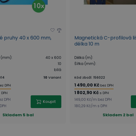
é pruhy 40 x 600 mm,
Magnetická C-profilová l
délka 10 m
d (mm)
:
40 x 600
Délka (m)
:
10
Šířka (mm)
:
bílá
014
10
Variant
Kód zboží
:
156022
1 490,00 Kč
ez DPH
bez DPH
1 802,90 Kč
s DPH
s DPH
ez DPH
149,00 Kč
/
m
bez DPH
Koupit
 DPH
180,29 Kč
/
m
s DPH
Skladem
5 bal
Skladem
2 bal