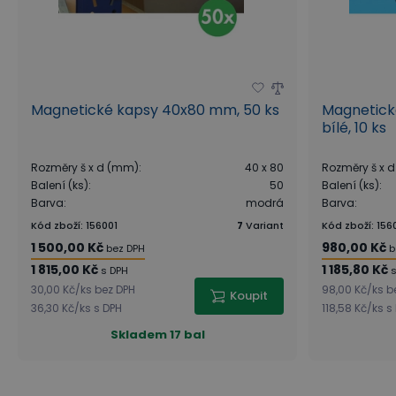
Magnetické kapsy 40x80 mm, 50 ks
Magnetick
bílé, 10 ks
Rozměry š x d (mm)
:
40 x 80
Rozměry š x 
Balení (ks)
:
50
Balení (ks)
:
Barva
:
modrá
Barva
:
Kód zboží
:
156001
7
Variant
Kód zboží
:
156
1 500,00 Kč
980,00 Kč
bez DPH
b
1 815,00 Kč
1 185,80 Kč
s DPH
30,00 Kč
/
ks
bez DPH
98,00 Kč
/
ks
b
Koupit
36,30 Kč
/
ks
s DPH
118,58 Kč
/
ks
s
Skladem
17 bal