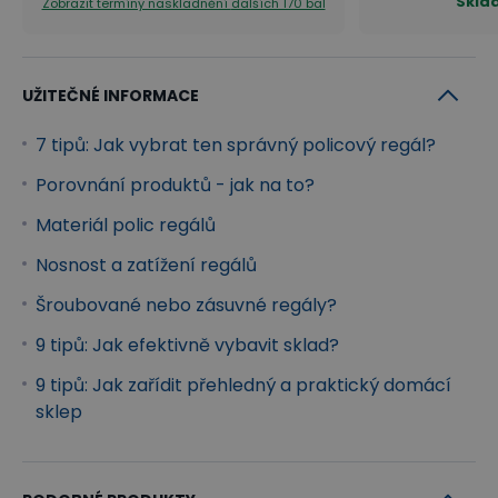
Skla
Zobrazit termíny naskladnění
dalších 170 bal
UŽITEČNÉ INFORMACE
7 tipů: Jak vybrat ten správný policový regál?
Porovnání produktů - jak na to?
Materiál polic regálů
Nosnost a zatížení regálů
Šroubované nebo zásuvné regály?
9 tipů: Jak efektivně vybavit sklad?
9 tipů: Jak zařídit přehledný a praktický domácí
sklep