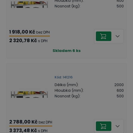
Hloubka (mm)
:
400
Nosnost (kg)
:
500
1 918,00 Kč
bez DPH
2 320,78 Kč
s DPH
Skladem
6
ks
Kód
:
141216
Délka (mm)
:
2000
Hloubka (mm)
:
600
Nosnost (kg)
:
500
2 788,00 Kč
bez DPH
3 373,48 Kč
s DPH