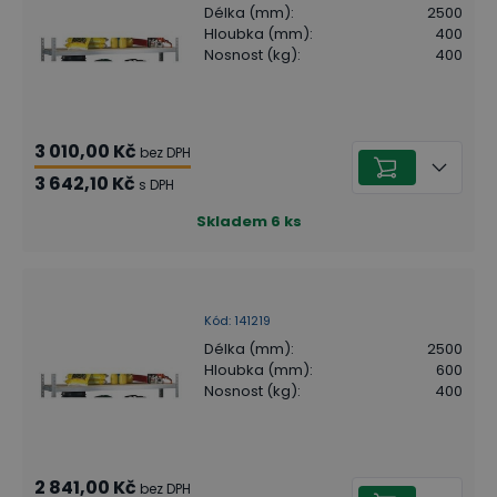
Délka (mm)
:
2500
Hloubka (mm)
:
400
Nosnost (kg)
:
400
3 010,00 Kč
bez DPH
3 642,10 Kč
s DPH
Skladem
6
ks
Kód
:
141219
Délka (mm)
:
2500
Hloubka (mm)
:
600
Nosnost (kg)
:
400
2 841,00 Kč
bez DPH