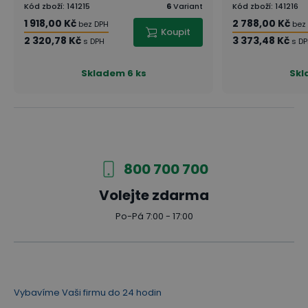
Kód zboží
:
141215
6
Variant
Kód zboží
:
141216
1 918,00 Kč
2 788,00 Kč
bez DPH
bez
Koupit
2 320,78 Kč
3 373,48 Kč
s DPH
s D
Skladem
6 ks
Sk
800 700 700
Volejte zdarma
Po-Pá 7:00 - 17:00
Vybavíme Vaši firmu do 24 hodin