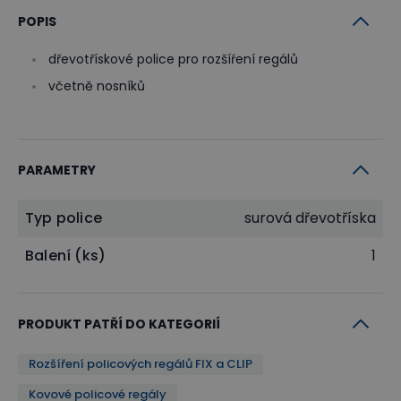
POPIS
dřevotřískové police pro rozšíŕení regálů
včetně nosníků
PARAMETRY
Typ police
surová dřevotříska
Balení (ks)
1
PRODUKT PATŘÍ DO KATEGORIÍ
Rozšíření policových regálů FIX a CLIP
Kovové policové regály