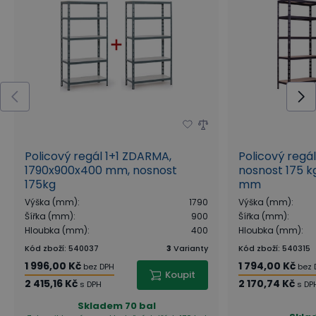
Policový regál 1+1 ZDARMA,
Policový regá
1790x900x400 mm, nosnost
nosnost 175 kg
175kg
mm
Výška (mm)
:
1790
Výška (mm)
:
Šířka (mm)
:
900
Šířka (mm)
:
Hloubka (mm)
:
400
Hloubka (mm)
:
Kód zboží
:
540037
3
Varianty
Kód zboží
:
540315
1 996,00 Kč
1 794,00 Kč
bez DPH
bez 
Koupit
2 415,16 Kč
2 170,74 Kč
s DPH
s DP
Skladem
70 bal