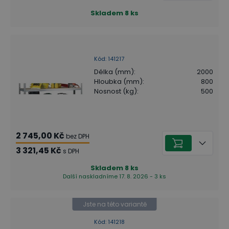
Skladem
8
ks
Kód
:
141217
Délka (mm)
:
2000
Hloubka (mm)
:
800
Nosnost (kg)
:
500
2 745,00 Kč
bez DPH
3 321,45 Kč
s DPH
Skladem
8
ks
Další naskladníme 17. 8. 2026 - 3 ks
Jste na této variantě
Kód
:
141218