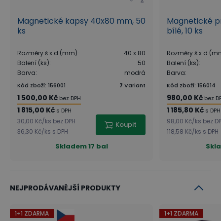
Magnetické kapsy 40x80 mm, 50
Magnetické p
ks
bílé, 10 ks
Rozměry š x d (mm)
:
40 x 80
Rozměry š x d (m
Balení (ks)
:
50
Balení (ks)
:
Barva
:
modrá
Barva
:
Kód zboží
:
156001
7
Variant
Kód zboží
:
156014
1 500,00 Kč
980,00 Kč
bez DPH
bez D
1 815,00 Kč
1 185,80 Kč
s DPH
s DPH
30,00 Kč
/
ks
bez DPH
98,00 Kč
/
ks
bez D
Koupit
36,30 Kč
/
ks
s DPH
118,58 Kč
/
ks
s DPH
Skladem
17 bal
Skl
NEJPRODÁVANĚJŠÍ PRODUKTY
1+1 ZDARMA
1+1 ZDARMA