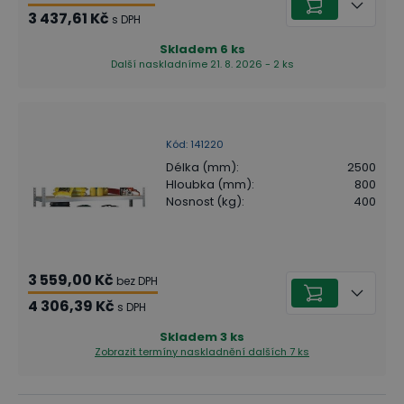
3 437,61 Kč
s DPH
Skladem
6
ks
Další naskladníme 21. 8. 2026 - 2 ks
Kód
:
141220
Délka (mm)
:
2500
Hloubka (mm)
:
800
Nosnost (kg)
:
400
3 559,00 Kč
bez DPH
4 306,39 Kč
s DPH
Skladem
3
ks
Zobrazit termíny naskladnění
dalších 7 ks