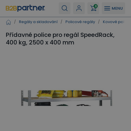
0
MENU
/
Regály a skladování
/
Policové regály
/
Kovové polico
Přídavné police pro regál SpeedRack,
400 kg, 2500 x 400 mm