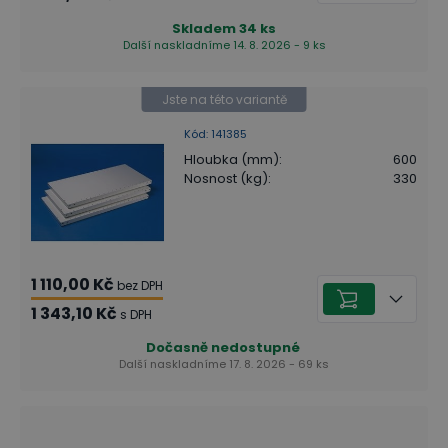
Skladem
34
ks
Další naskladníme 14. 8. 2026 - 9 ks
Jste na této variantě
Kód
:
141385
Hloubka (mm)
:
600
Nosnost (kg)
:
330
1 110,00 Kč
bez DPH
1 343,10 Kč
s DPH
Dočasně nedostupné
Další naskladníme 17. 8. 2026 - 69 ks