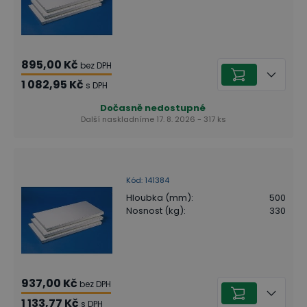
895,00 Kč
bez DPH
1 082,95 Kč
s DPH
Dočasně nedostupné
Další naskladníme 17. 8. 2026 - 317 ks
Kód
:
141384
Hloubka (mm)
:
500
Nosnost (kg)
:
330
937,00 Kč
bez DPH
1 133,77 Kč
s DPH