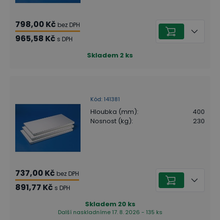
798,00 Kč
bez DPH
965,58 Kč
s DPH
Skladem
2
ks
Kód
:
141381
Hloubka (mm)
:
400
Nosnost (kg)
:
230
737,00 Kč
bez DPH
891,77 Kč
s DPH
Skladem
20
ks
Další naskladníme 17. 8. 2026 - 135 ks