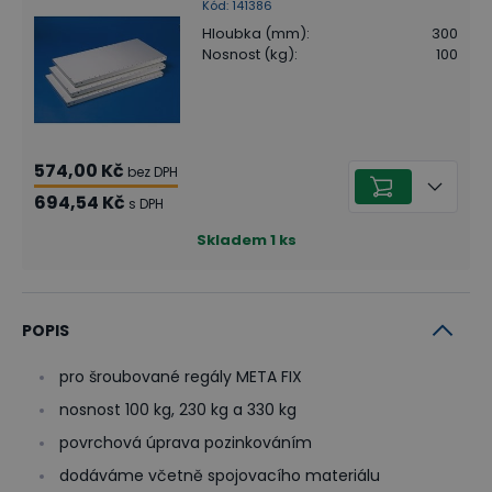
Kód
:
141386
Hloubka (mm)
:
300
Nosnost (kg)
:
100
574,00 Kč
bez DPH
694,54 Kč
s DPH
Skladem
1
ks
POPIS
pro šroubované regály META FIX
nosnost 100 kg, 230 kg a 330 kg
povrchová úprava pozinkováním
dodáváme včetně spojovacího materiálu