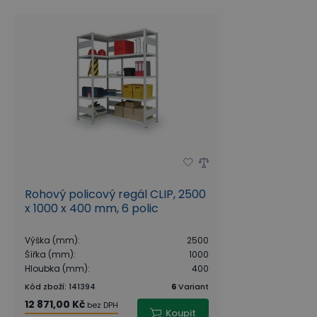
Rohový policový regál CLIP, 2500
x 1000 x 400 mm, 6 polic
Výška (mm)
:
2500
Šířka (mm)
:
1000
Hloubka (mm)
:
400
Kód zboží
:
141394
6
Variant
12 871,00 Kč
bez DPH
Koupit