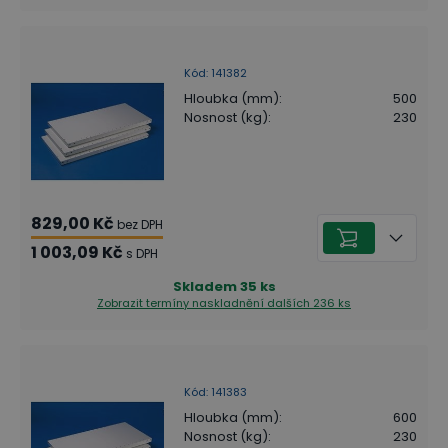
Kód
:
141382
Hloubka (mm)
:
500
Nosnost (kg)
:
230
829,00 Kč
bez DPH
1 003,09 Kč
s DPH
Skladem
35
ks
Zobrazit termíny naskladnění
dalších 236 ks
Kód
:
141383
Hloubka (mm)
:
600
Nosnost (kg)
:
230