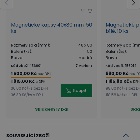
Magnetické kapsy 40x80 mm, 50
Magnetické p
ks
bílé, 10 ks
Rozměry š x d (mm)
:
40 x 80
Rozměry š x d (m
Balení (ks)
:
50
Balení (ks)
:
Barva
:
modrá
Barva
:
Kód zboží
:
156001
7
Variant
Kód zboží
:
156014
1 500,00 Kč
980,00 Kč
bez DPH
bez D
1 815,00 Kč
1 185,80 Kč
s DPH
s DPH
30,00 Kč
/
ks
bez DPH
98,00 Kč
/
ks
bez D
Koupit
36,30 Kč
/
ks
s DPH
118,58 Kč
/
ks
s DPH
Skladem
17 bal
Skl
SOUVISEJÍCÍ ZBOŽÍ