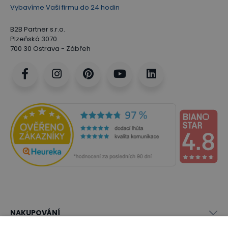
Vybavíme Vaši firmu do 24 hodin
B2B Partner s.r.o.
Plzeňská 3070
700 30 Ostrava - Zábřeh
NAKUPOVÁNÍ