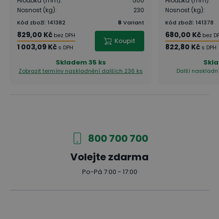
Hloubka (mm)
:
500
Hloubka (mm)
:
Nosnost (kg)
:
230
Nosnost (kg)
:
Kód zboží
:
141382
8
Variant
Kód zboží
:
141378
829,00 Kč
680,00 Kč
bez DPH
bez D
Koupit
1 003,09 Kč
822,80 Kč
s DPH
s DPH
Skladem
35 ks
Skl
Zobrazit termíny naskladnění
dalších 236 ks
Další naskladní
800 700 700
Volejte zdarma
Po-Pá 7:00 - 17:00