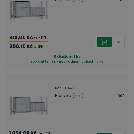
Hloubka (mm)
:
400
810,00 Kč
bez DPH
980,10 Kč
s DPH
Skladem
1
ks
Zobrazit termíny naskladnění
dalších 10 ks
Kód
:
141440
Hloubka (mm)
:
600
1 054,00 Kč
bez DPH