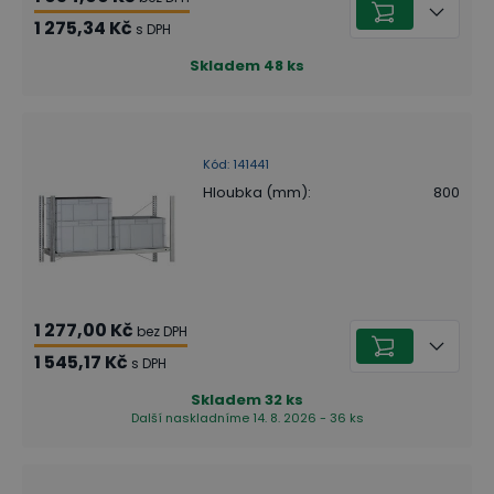
1 275,34 Kč
s DPH
Skladem
48
ks
Kód
:
141441
Hloubka (mm)
:
800
1 277,00 Kč
bez DPH
1 545,17 Kč
s DPH
Skladem
32
ks
Další naskladníme 14. 8. 2026 - 36 ks