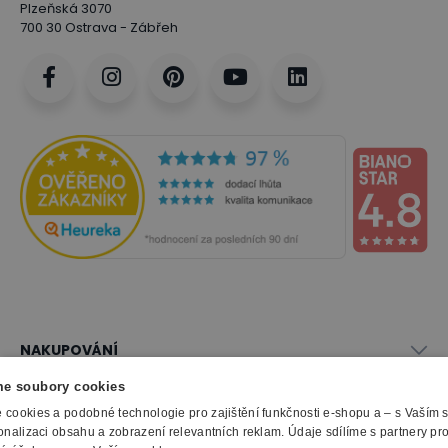
Plzeňská 3070
700 30 Ostrava - Zábřeh
NAKUPOVÁNÍ
Vše o nákupu
e soubory cookies
SLUŽBY
Obchodní podmínky
cookies a podobné technologie pro zajištění funkčnosti e-shopu a – s Vaším
Doprava a montáž
onalizaci obsahu a zobrazení relevantních reklam. Údaje sdílíme s partnery pr
Naše katalogy