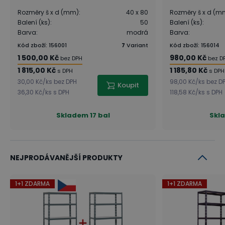
Rozměry š x d (mm)
:
40 x 80
Rozměry š x d (m
Balení (ks)
:
50
Balení (ks)
:
Barva
:
modrá
Barva
:
Kód zboží
:
156001
7
Variant
Kód zboží
:
156014
1 500,00 Kč
980,00 Kč
bez DPH
bez D
1 815,00 Kč
1 185,80 Kč
s DPH
s DPH
30,00 Kč
/
ks
bez DPH
98,00 Kč
/
ks
bez D
Koupit
36,30 Kč
/
ks
s DPH
118,58 Kč
/
ks
s DPH
Skladem
17 bal
Skl
NEJPRODÁVANĚJŠÍ PRODUKTY
1+1 ZDARMA
1+1 ZDARMA