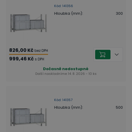
Kód
:
141356
Hloubka (mm)
:
300
826,00 Kč
bez DPH
999,46 Kč
s DPH
Dočasně nedostupné
Další naskladníme 14. 8. 2026 - 10 ks
Kód
:
141357
Hloubka (mm)
:
500