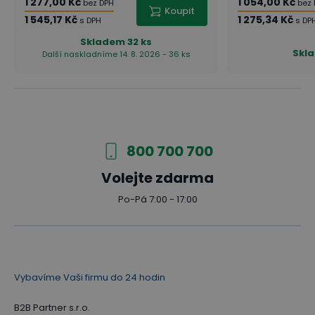
1 277,00 Kč
1 054,00 Kč
bez DPH
bez
Koupit
1 545,17 Kč
1 275,34 Kč
s DPH
s DP
Skladem
32 ks
Skl
Další naskladníme 14. 8. 2026 - 36 ks
800 700 700
Volejte zdarma
Po-Pá 7:00 - 17:00
Vybavíme Vaši firmu do 24 hodin
B2B Partner s.r.o.