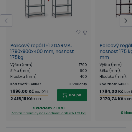
Policový regál 1+1 ZDARMA,
Policový regá
1790x900x400 mm, nosnost
nosnost 175 kg
175kg
mm
Výška (mm)
:
1790
Výška (mm)
:
Šířka (mm)
:
900
Šířka (mm)
:
Hloubka (mm)
:
400
Hloubka (mm)
:
Kód zboží
:
540037
3
Varianty
Kód zboží
:
540315
1 996,00 Kč
1 794,00 Kč
bez DPH
bez 
Koupit
2 415,16 Kč
2 170,74 Kč
s DPH
s DP
Skladem
71 bal
Skla
Zobrazit termíny naskladnění
dalších 170 bal