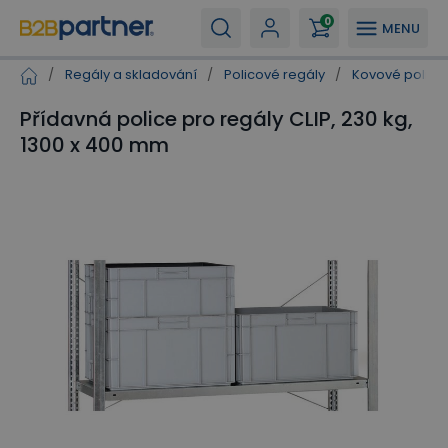
0
MENU
/
Regály a skladování
/
Policové regály
/
Kovové polico
Přídavná police pro regály CLIP, 230 kg,
1300 x 400 mm