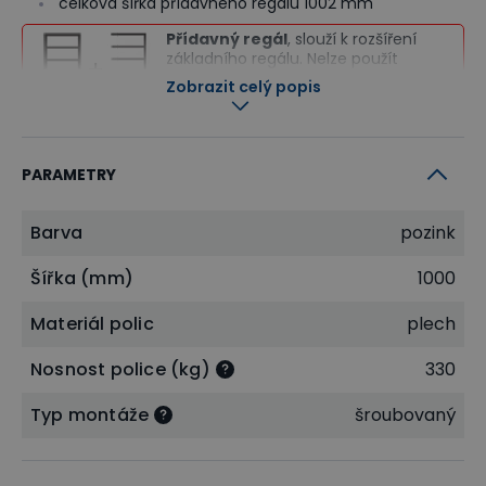
celková šířka přídavného regálu 1002 mm
Přídavný regál
, slouží k rozšíření
základního regálu. Nelze použít
samostatně.
Zobrazit celý popis
Co je to základní a přídavný regál?
PARAMETRY
Vyberte si základní regál z níže
dodávaných variant
Barva
pozink
Šířka (mm)
1000
Materiál polic
plech
Nosnost police (kg)
330
Typ montáže
šroubovaný