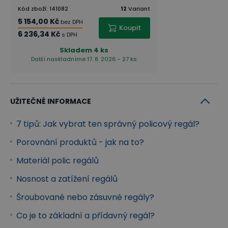
Kód zboží
:
141082
12
Variant
5 154,00 Kč
bez DPH
Koupit
6 236,34 Kč
s DPH
Skladem
4 ks
Další naskladníme 17. 8. 2026 - 27 ks
UŽITEČNÉ INFORMACE
7 tipů: Jak vybrat ten správný policový regál?
Porovnání produktů - jak na to?
Materiál polic regálů
Nosnost a zatížení regálů
Šroubované nebo zásuvné regály?
Co je to základní a přídavný regál?