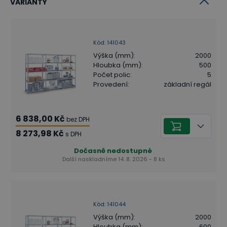
VARIANTY
Kód
:
141043
Výška (mm)
:
2000
Hloubka (mm)
:
500
Počet polic
:
5
Provedení
:
základní regál
6 838,00 Kč
bez DPH
8 273,98 Kč
s DPH
Dočasně nedostupné
Další naskladníme 14. 8. 2026 - 8 ks
Kód
:
141044
Výška (mm)
:
2000
Hloubka (mm)
:
600