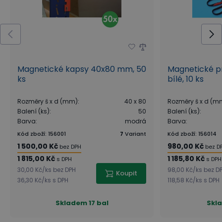
Magnetické kapsy 40x80 mm, 50
Magnetické p
ks
bílé, 10 ks
Rozměry š x d (mm)
:
40 x 80
Rozměry š x d (m
Balení (ks)
:
50
Balení (ks)
:
Barva
:
modrá
Barva
:
Kód zboží
:
156001
7
Variant
Kód zboží
:
156014
1 500,00 Kč
980,00 Kč
bez DPH
bez D
1 815,00 Kč
1 185,80 Kč
s DPH
s DPH
30,00 Kč
/
ks
bez DPH
98,00 Kč
/
ks
bez D
Koupit
36,30 Kč
/
ks
s DPH
118,58 Kč
/
ks
s DPH
Skladem
17 bal
Skl