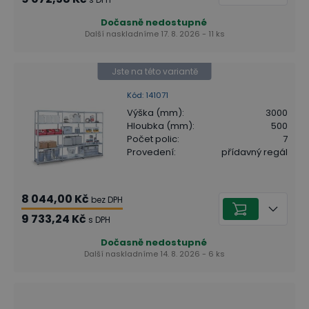
Dočasně nedostupné
Další naskladníme 17. 8. 2026 - 11 ks
Jste na této variantě
Kód
:
141071
Výška (mm)
:
3000
Hloubka (mm)
:
500
Počet polic
:
7
Provedení
:
přídavný regál
8 044,00 Kč
bez DPH
9 733,24 Kč
s DPH
Dočasně nedostupné
Další naskladníme 14. 8. 2026 - 6 ks