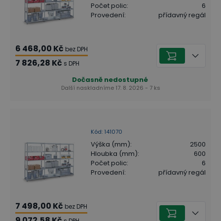
Počet polic
:
6
Provedení
:
přídavný regál
6 468,00 Kč
bez DPH
7 826,28 Kč
s DPH
Dočasně nedostupné
Další naskladníme 17. 8. 2026 - 7 ks
Kód
:
141070
Výška (mm)
:
2500
Hloubka (mm)
:
600
Počet polic
:
6
Provedení
:
přídavný regál
7 498,00 Kč
bez DPH
9 072,58 Kč
s DPH