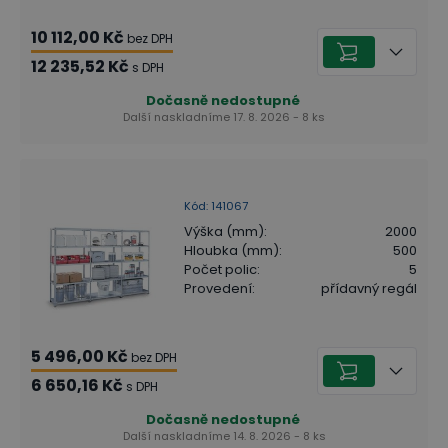
10 112,00 Kč
bez DPH
12 235,52 Kč
s DPH
Dočasně nedostupné
Další naskladníme 17. 8. 2026 - 8 ks
Kód
:
141067
Výška (mm)
:
2000
Hloubka (mm)
:
500
Počet polic
:
5
Provedení
:
přídavný regál
5 496,00 Kč
bez DPH
6 650,16 Kč
s DPH
Dočasně nedostupné
Další naskladníme 14. 8. 2026 - 8 ks