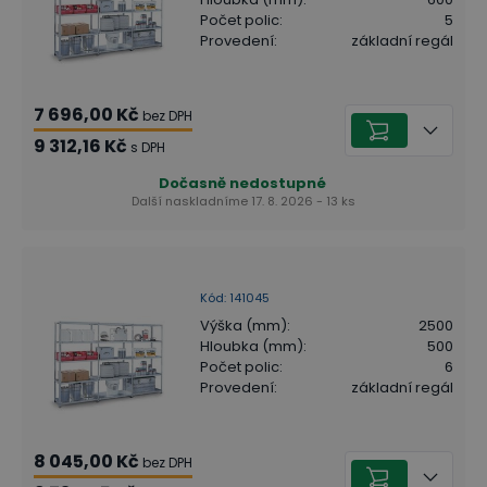
Počet polic
:
5
Provedení
:
základní regál
7 696,00 Kč
bez DPH
9 312,16 Kč
s DPH
Dočasně nedostupné
Další naskladníme 17. 8. 2026 - 13 ks
Kód
:
141045
Výška (mm)
:
2500
Hloubka (mm)
:
500
Počet polic
:
6
Provedení
:
základní regál
8 045,00 Kč
bez DPH