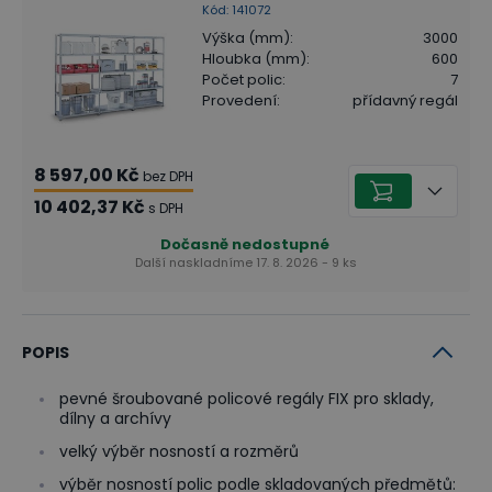
Kód
:
141072
Výška (mm)
:
3000
Hloubka (mm)
:
600
Počet polic
:
7
Provedení
:
přídavný regál
8 597,00 Kč
bez DPH
10 402,37 Kč
s DPH
Dočasně nedostupné
Další naskladníme 17. 8. 2026 - 9 ks
POPIS
pevné šroubované policové regály FIX pro sklady,
dílny a archívy
velký výběr nosností a rozměrů
výběr nosností polic podle skladovaných předmětů: