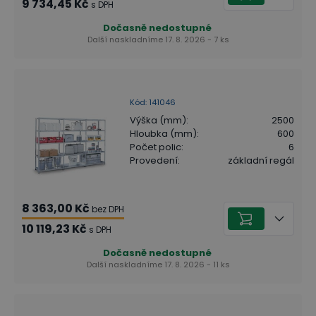
9 734,45 Kč
s DPH
Dočasně nedostupné
Další naskladníme 17. 8. 2026 - 7 ks
Kód
:
141046
Výška (mm)
:
2500
Hloubka (mm)
:
600
Počet polic
:
6
Provedení
:
základní regál
8 363,00 Kč
bez DPH
10 119,23 Kč
s DPH
Dočasně nedostupné
Další naskladníme 17. 8. 2026 - 11 ks