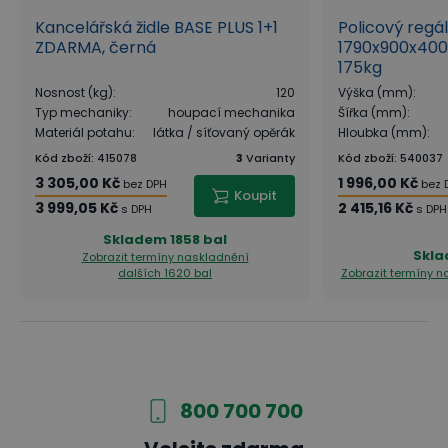
Kancelářská židle BASE PLUS 1+1
Policový regá
ZDARMA, černá
1790x900x400
175kg
Nosnost (kg)
:
120
Výška (mm)
:
Typ mechaniky
:
houpací mechanika
Šířka (mm)
:
Materiál potahu
:
látka / síťovaný opěrák
Hloubka (mm)
:
Kód zboží
:
415078
3
Varianty
Kód zboží
:
540037
3 305,00 Kč
1 996,00 Kč
bez DPH
bez 
Koupit
3 999,05 Kč
2 415,16 Kč
s DPH
s DPH
Skladem
1858 bal
Skl
Zobrazit termíny naskladnění
dalších 1620 bal
Zobrazit termíny 
800 700 700