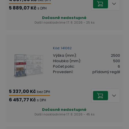
5 889,07 Kč
s DPH
Dočasně nedostupné
Další naskladníme 17. 8. 2026 - 25 ks
Kód
:
141062
Výška (mm)
:
2500
Hloubka (mm)
:
500
Počet polic
:
6
Provedení
:
přídavný regál
5 337,00 Kč
bez DPH
6 457,77 Kč
s DPH
Dočasně nedostupné
Další naskladníme 17. 8. 2026 - 45 ks