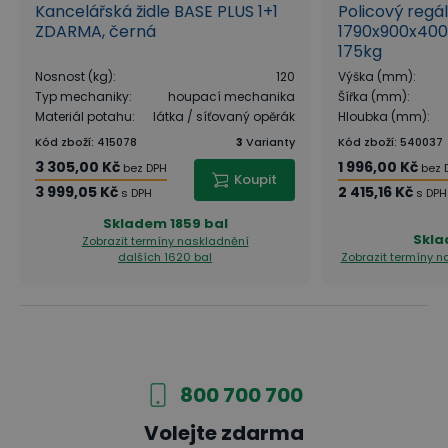
Kancelářská židle BASE PLUS 1+1
Policový regá
ZDARMA, černá
1790x900x400
175kg
Nosnost (kg)
:
120
Výška (mm)
:
Typ mechaniky
:
houpací mechanika
Šířka (mm)
:
Materiál potahu
:
látka / síťovaný opěrák
Hloubka (mm)
:
Kód zboží
:
415078
3
Varianty
Kód zboží
:
540037
3 305,00 Kč
1 996,00 Kč
bez DPH
bez 
Koupit
3 999,05 Kč
2 415,16 Kč
s DPH
s DPH
Skladem
1859 bal
Skl
Zobrazit termíny naskladnění
dalších 1620 bal
Zobrazit termíny 
800 700 700
Volejte zdarma