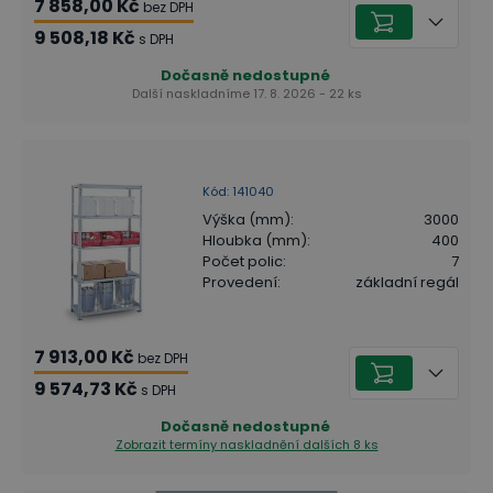
7 858,00 Kč
bez DPH
9 508,18 Kč
s DPH
Dočasně nedostupné
Další naskladníme 17. 8. 2026 - 22 ks
Kód
:
141040
Výška (mm)
:
3000
Hloubka (mm)
:
400
Počet polic
:
7
Provedení
:
základní regál
7 913,00 Kč
bez DPH
9 574,73 Kč
s DPH
Dočasně nedostupné
Zobrazit termíny naskladnění
dalších 8 ks