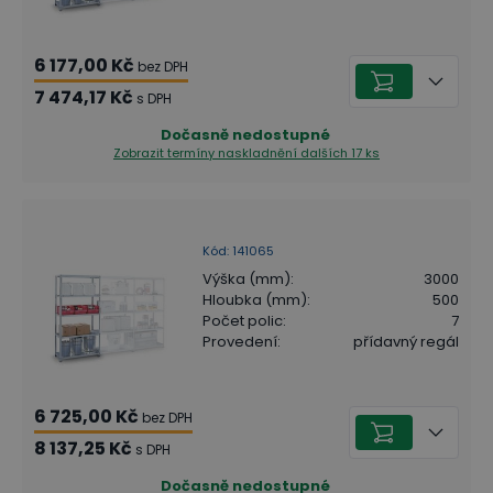
6 177,00 Kč
bez DPH
7 474,17 Kč
s DPH
Dočasně nedostupné
Zobrazit termíny naskladnění
dalších 17 ks
Kód
:
141065
Výška (mm)
:
3000
Hloubka (mm)
:
500
Počet polic
:
7
Provedení
:
přídavný regál
6 725,00 Kč
bez DPH
8 137,25 Kč
s DPH
Dočasně nedostupné