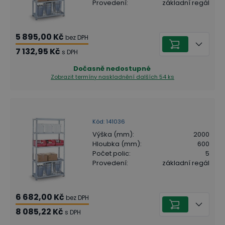
Provedení
:
základní regál
5 895,00 Kč
bez DPH
7 132,95 Kč
s DPH
Dočasně nedostupné
Zobrazit termíny naskladnění
dalších 54 ks
Kód
:
141036
Výška (mm)
:
2000
Hloubka (mm)
:
600
Počet polic
:
5
Provedení
:
základní regál
6 682,00 Kč
bez DPH
8 085,22 Kč
s DPH