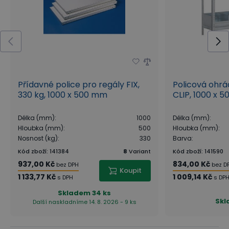
Přídavné police pro regály FIX,
Policová ohrá
330 kg, 1000 x 500 mm
CLIP, 1000 x 
Délka (mm)
:
1000
Délka (mm)
:
Hloubka (mm)
:
500
Hloubka (mm)
:
Nosnost (kg)
:
330
Barva
:
Kód zboží
:
141384
8
Variant
Kód zboží
:
141590
937,00 Kč
834,00 Kč
bez DPH
bez D
Koupit
1 133,77 Kč
1 009,14 Kč
s DPH
s DP
Skladem
34 ks
Skl
Další naskladníme 14. 8. 2026 - 9 ks