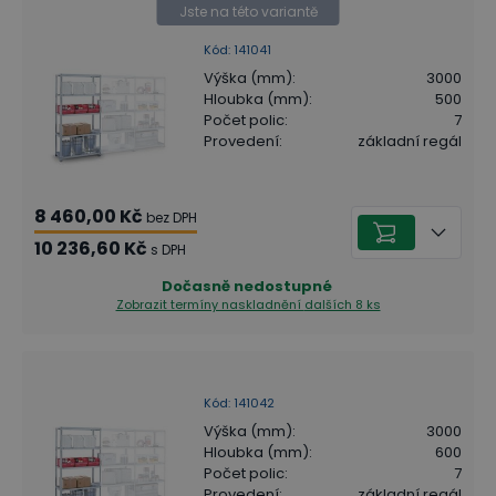
Jste na této variantě
Kód
:
141041
Výška (mm)
:
3000
Hloubka (mm)
:
500
Počet polic
:
7
Provedení
:
základní regál
8 460,00 Kč
bez DPH
10 236,60 Kč
s DPH
Dočasně nedostupné
Zobrazit termíny naskladnění
dalších 8 ks
Kód
:
141042
Výška (mm)
:
3000
Hloubka (mm)
:
600
Počet polic
:
7
Provedení
:
základní regál