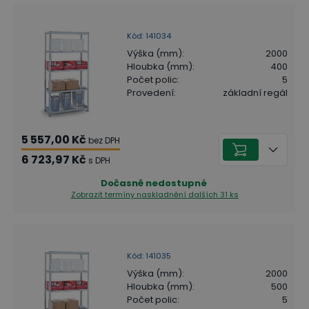
Kód
:
141034
Výška (mm)
:
2000
Hloubka (mm)
:
400
Počet polic
:
5
Provedení
:
základní regál
5 557,00 Kč
bez DPH
6 723,97 Kč
s DPH
Dočasně nedostupné
Zobrazit termíny naskladnění
dalších 31 ks
Kód
:
141035
Výška (mm)
:
2000
Hloubka (mm)
:
500
Počet polic
:
5