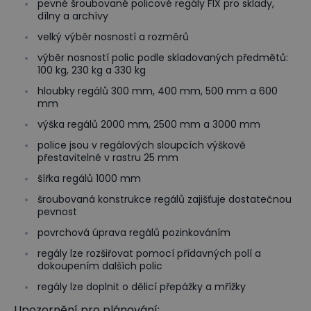
pevné šroubované policové regály FIX pro sklady,
dílny a archívy
velký výběr nosností a rozměrů
výběr nosností polic podle skladovaných předmětů:
100 kg, 230 kg a 330 kg
hloubky regálů 300 mm, 400 mm, 500 mm a 600
mm
výška regálů 2000 mm, 2500 mm a 3000 mm
police jsou v regálových sloupcích výškově
přestavitelné v rastru 25 mm
šířka regálů 1000 mm
šroubovaná konstrukce regálů zajišťuje dostatečnou
pevnost
povrchová úprava regálů pozinkováním
regály lze rozšiřovat pomocí přídavných polí a
dokoupením dalších polic
regály lze doplnit o dělicí přepážky a mřížky
Upozornění pro plánování: