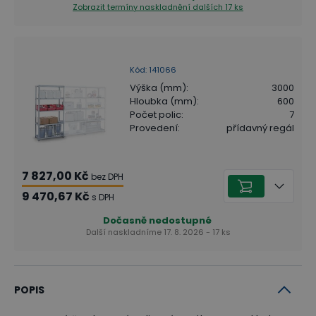
Zobrazit termíny naskladnění
dalších 17 ks
Kód
:
141066
Výška (mm)
:
3000
Hloubka (mm)
:
600
Počet polic
:
7
Provedení
:
přídavný regál
7 827,00 Kč
bez DPH
9 470,67 Kč
s DPH
Dočasně nedostupné
Další naskladníme 17. 8. 2026 - 17 ks
POPIS