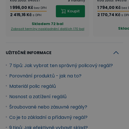
Kód zboží
:
540037
3
Varianty
Kód zboží
:
540315
1 996,00 Kč
1 794,00 Kč
bez DPH
bez 
Koupit
2 415,16 Kč
2 170,74 Kč
s DPH
s DP
Skladem
72 bal
Skla
Zobrazit termíny naskladnění
dalších 170 bal
UŽITEČNÉ INFORMACE
7 tipů: Jak vybrat ten správný policový regál?
Porovnání produktů - jak na to?
Materiál polic regálů
Nosnost a zatížení regálů
Šroubované nebo zásuvné regály?
Co je to základní a přídavný regál?
9 tipů: Jak efektivně vybavit sklad?