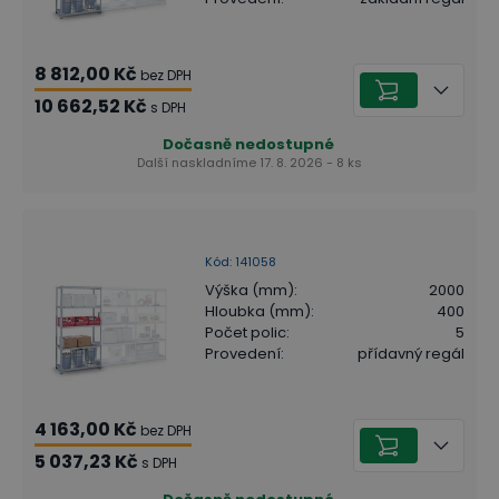
8 812,00 Kč
bez DPH
10 662,52 Kč
s DPH
Dočasně nedostupné
Další naskladníme 17. 8. 2026 - 8 ks
Kód
:
141058
Výška (mm)
:
2000
Hloubka (mm)
:
400
Počet polic
:
5
Provedení
:
přídavný regál
4 163,00 Kč
bez DPH
5 037,23 Kč
s DPH