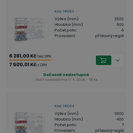
Kód
:
141063
Výška (mm)
:
2500
Hloubka (mm)
:
600
Počet polic
:
6
Provedení
:
přídavný regál
6 281,00 Kč
bez DPH
7 600,01 Kč
s DPH
Dočasně nedostupné
Další naskladníme 17. 8. 2026 - 45 ks
Kód
:
141064
Výška (mm)
:
3000
Hloubka (mm)
:
400
Počet polic
:
7
Provedení
:
přídavný regál