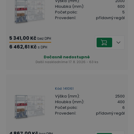
Výška (mm)
:
2000
Hloubka (mm)
:
600
Počet polic
:
5
Provedení
:
přídavný regál
5 341,00 Kč
bez DPH
6 462,61 Kč
s DPH
Dočasně nedostupné
Další naskladníme 17. 8. 2026 - 63 ks
Kód
:
141061
Výška (mm)
:
2500
Hloubka (mm)
:
400
Počet polic
:
6
Provedení
:
přídavný regál
4 867,00 Kč
bez DPH