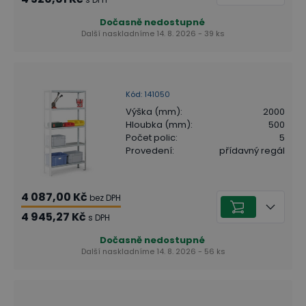
Dočasně nedostupné
Další naskladníme 14. 8. 2026 - 39 ks
Kód
:
141050
Výška (mm)
:
2000
Hloubka (mm)
:
500
Počet polic
:
5
Provedení
:
přídavný regál
4 087,00 Kč
bez DPH
4 945,27 Kč
s DPH
Dočasně nedostupné
Další naskladníme 14. 8. 2026 - 56 ks