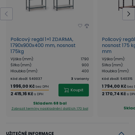
Policový regál 1+1 ZDARMA,
Policový regá
1790x900x400 mm, nosnost
nosnost 175 kg
175kg
mm
Výška (mm)
:
1790
Výška (mm)
:
Šířka (mm)
:
900
Šířka (mm)
:
Hloubka (mm)
:
400
Hloubka (mm)
:
Kód zboží
:
540037
3
Varianty
Kód zboží
:
540315
1 996,00 Kč
1 794,00 Kč
bez DPH
bez 
Koupit
2 415,16 Kč
2 170,74 Kč
s DPH
s DP
Skladem
68 bal
Skla
Zobrazit termíny naskladnění
dalších 170 bal
UŽITEČNÉ INFORMACE