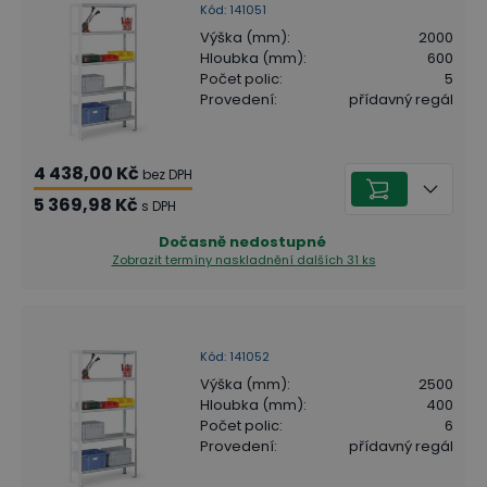
Kód
:
141051
Výška (mm)
:
2000
Hloubka (mm)
:
600
Počet polic
:
5
Provedení
:
přídavný regál
4 438,00 Kč
bez DPH
5 369,98 Kč
s DPH
Dočasně nedostupné
Zobrazit termíny naskladnění
dalších 31 ks
Kód
:
141052
Výška (mm)
:
2500
Hloubka (mm)
:
400
Počet polic
:
6
Provedení
:
přídavný regál