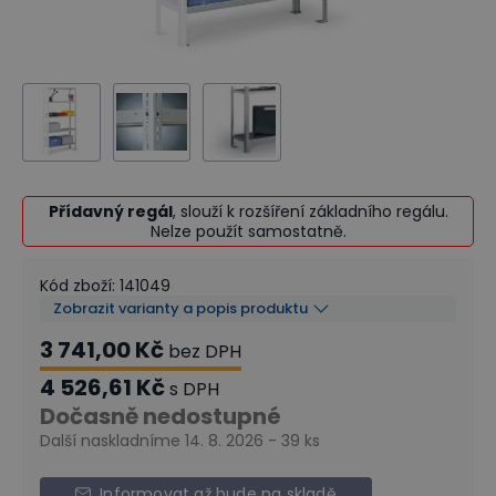
Přídavný regál
, slouží k rozšíření základního regálu.
Nelze použít samostatně.
Kód zboží
:
141049
Zobrazit varianty a popis produktu
3 741,00 Kč
bez DPH
4 526,61 Kč
s DPH
Dočasně nedostupné
Další naskladníme 14. 8. 2026 - 39 ks
Informovat až bude na skladě