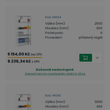
Kód
:
141054
Výška (mm)
:
2500
Hloubka (mm)
:
600
Počet polic
:
6
Provedení
:
přídavný regál
5 154,00 Kč
bez DPH
6 236,34 Kč
s DPH
Dočasně nedostupné
Zobrazit termíny naskladnění
dalších 26 ks
Kód
:
141055
Výška (mm)
:
3000
Hloubka (mm)
:
400