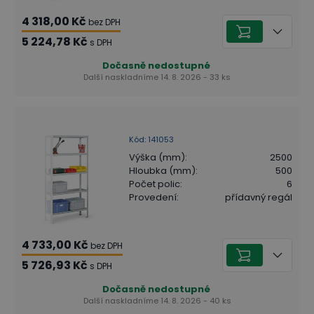
4 318,00 Kč
bez DPH
5 224,78 Kč
s DPH
Dočasně nedostupné
Další naskladníme 14. 8. 2026 - 33 ks
Kód
:
141053
Výška (mm)
:
2500
Hloubka (mm)
:
500
Počet polic
:
6
Provedení
:
přídavný regál
4 733,00 Kč
bez DPH
5 726,93 Kč
s DPH
Dočasně nedostupné
Další naskladníme 14. 8. 2026 - 40 ks