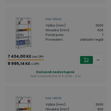
Kód
:
141032
Výška (mm)
:
3000
Hloubka (mm)
:
500
Počet polic
:
7
Provedení
:
základní regál
7 434,00 Kč
bez DPH
8 995,14 Kč
s DPH
Dočasně nedostupné
Další naskladníme 14. 8. 2026 - 3 ks
Kód
:
141033
Výška (mm)
:
3000
Hloubka (mm)
:
600