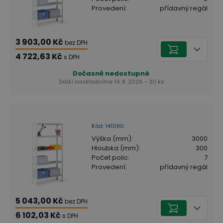
Provedení
:
přídavný regál
3 903,00 Kč
bez DPH
4 722,63 Kč
s DPH
Dočasně nedostupné
Další naskladníme 14. 8. 2026 - 30 ks
Kód
:
141090
Výška (mm)
:
3000
Hloubka (mm)
:
300
Počet polic
:
7
Provedení
:
přídavný regál
5 043,00 Kč
bez DPH
6 102,03 Kč
s DPH