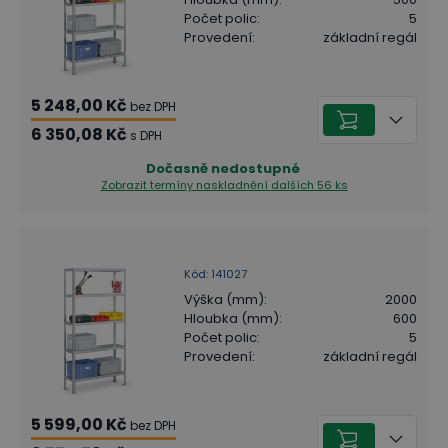
Počet polic
:
5
Provedení
:
základní regál
5 248,00 Kč
bez DPH
6 350,08 Kč
s DPH
Dočasně nedostupné
Zobrazit termíny naskladnění
dalších 56 ks
Kód
:
141027
Výška (mm)
:
2000
Hloubka (mm)
:
600
Počet polic
:
5
Provedení
:
základní regál
5 599,00 Kč
bez DPH