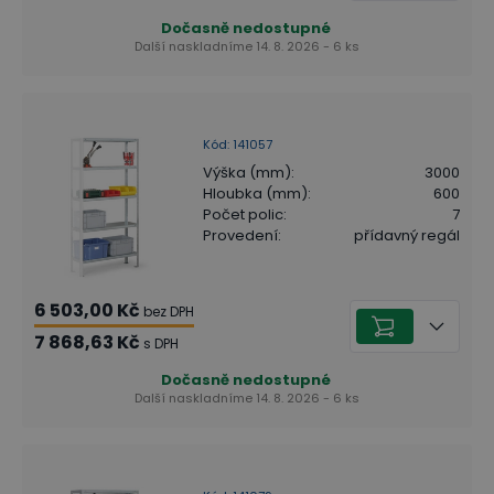
Dočasně nedostupné
Další naskladníme 14. 8. 2026 - 6 ks
Kód
:
141057
Výška (mm)
:
3000
Hloubka (mm)
:
600
Počet polic
:
7
Provedení
:
přídavný regál
6 503,00 Kč
bez DPH
7 868,63 Kč
s DPH
Dočasně nedostupné
Další naskladníme 14. 8. 2026 - 6 ks