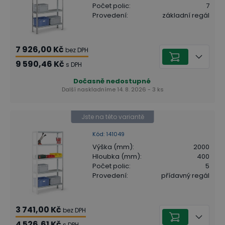
Počet polic
:
7
Provedení
:
základní regál
7 926,00 Kč
bez DPH
9 590,46 Kč
s DPH
Dočasně nedostupné
Další naskladníme 14. 8. 2026 - 3 ks
Jste na této variantě
Kód
:
141049
Výška (mm)
:
2000
Hloubka (mm)
:
400
Počet polic
:
5
Provedení
:
přídavný regál
3 741,00 Kč
bez DPH
4 526,61 Kč
s DPH