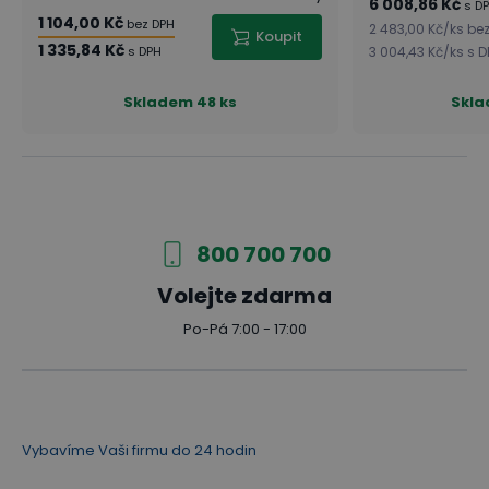
6 008,86 Kč
s D
1 104,00 Kč
bez DPH
2 483,00 Kč
/
ks
bez
Koupit
1 335,84 Kč
s DPH
3 004,43 Kč
/
ks
s D
Skladem
48 ks
Skl
800 700 700
Volejte zdarma
Po-Pá 7:00 - 17:00
Vybavíme Vaši firmu do 24 hodin