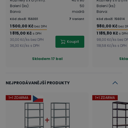
Rozměry š x d (mm)
:
40 x 80
Rozměry š x d (m
Balení (ks)
:
50
Balení (ks)
:
Barva
:
modrá
Barva
:
Kód zboží
:
156001
7
Variant
Kód zboží
:
156014
1 500,00 Kč
980,00 Kč
bez DPH
bez D
1 815,00 Kč
1 185,80 Kč
s DPH
s DPH
30,00 Kč
/
ks
bez DPH
98,00 Kč
/
ks
bez D
Koupit
36,30 Kč
/
ks
s DPH
118,58 Kč
/
ks
s DPH
Skladem
17 bal
Skl
NEJPRODÁVANĚJŠÍ PRODUKTY
1+1 ZDARMA
1+1 ZDARMA