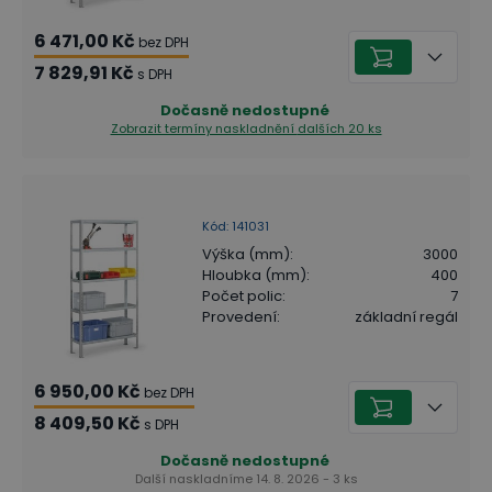
6 471,00 Kč
bez DPH
7 829,91 Kč
s DPH
Dočasně nedostupné
Zobrazit termíny naskladnění
dalších 20 ks
Kód
:
141031
Výška (mm)
:
3000
Hloubka (mm)
:
400
Počet polic
:
7
Provedení
:
základní regál
6 950,00 Kč
bez DPH
8 409,50 Kč
s DPH
Dočasně nedostupné
Další naskladníme 14. 8. 2026 - 3 ks