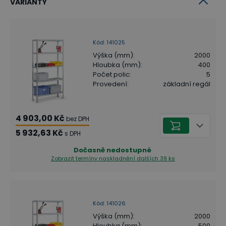
VARIANTY
Kód
:
141025
Výška (mm)
:
2000
Hloubka (mm)
:
400
Počet polic
:
5
Provedení
:
základní regál
4 903,00 Kč
bez DPH
5 932,63 Kč
s DPH
Dočasně nedostupné
Zobrazit termíny naskladnění
dalších 39 ks
Kód
:
141026
Výška (mm)
:
2000
Hloubka (mm)
:
500