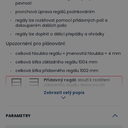
pevnost
povrchová úprava regálů pozinkováním
regály lze rozšiřovat pomocí přídavných polí a
dokoupením dalších polic
regály lze doplnit o dělicí přepážky a ohrádky
Upozornění pro plánování:
celková hloubka regálu = jmenovitá hloubka + 4 mm
celková šířka základního regálu 1004 mm
celková šířka přídavného regálu 1002 mm
Přídavný regál
, slouží k rozšíření
základního regálu. Nelze použít
samostatně.
Zobrazit celý popis
Co je to základní a přídavný regál?
PARAMETRY
Vyberte si základní regál z níže
dodávaných variant