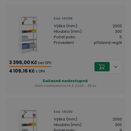
Kód
:
141088
Výška (mm)
:
2000
Hloubka (mm)
:
300
Počet polic
:
5
Provedení
:
přídavný regál
3 396,00 Kč
bez DPH
4 109,16 Kč
s DPH
Dočasně nedostupné
Další naskladníme 14. 8. 2026 - 36 ks
Kód
:
141089
Výška (mm)
:
2500
Hloubka (mm)
:
300
Počet polic
:
6