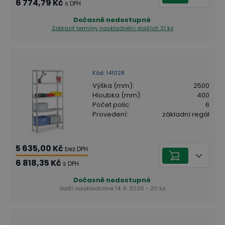
6 774,79 Kč
s DPH
Dočasně nedostupné
Zobrazit termíny naskladnění
dalších 31 ks
Kód
:
141028
Výška (mm)
:
2500
Hloubka (mm)
:
400
Počet polic
:
6
Provedení
:
základní regál
5 635,00 Kč
bez DPH
6 818,35 Kč
s DPH
Dočasně nedostupné
Další naskladníme 14. 8. 2026 - 20 ks