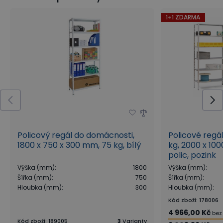
1+1 ZDARMA
Policový regál do domácnosti,
Policové regá
1800 x 750 x 300 mm, 75 kg, bílý
kg, 2000 x 10
polic, pozink
Výška (mm)
:
1800
Výška (mm)
:
Šířka (mm)
:
750
Šířka (mm)
:
Hloubka (mm)
:
300
Hloubka (mm)
:
Kód zboží
:
178006
4 966,00 Kč
bez
Kód zboží
:
189005
3
Varianty