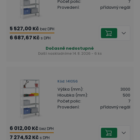
Počet polic
:
7
Provedení
:
přídavný regál
5 527,00 Kč
bez DPH
6 687,67 Kč
s DPH
Dočasně nedostupné
Další naskladníme 14. 8. 2026 - 6 ks
Kód
:
141056
Výška (mm)
:
3000
Hloubka (mm)
:
500
Počet polic
:
7
Provedení
:
přídavný regál
6 012,00 Kč
bez DPH
7 274,52 Kč
s DPH