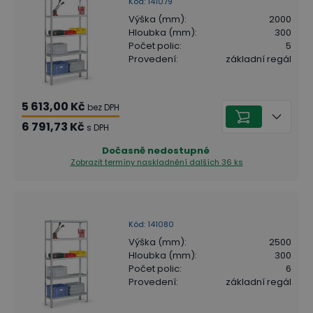
Kód
:
141079
Výška (mm)
:
2000
Hloubka (mm)
:
300
Počet polic
:
5
Provedení
:
základní regál
5 613,00 Kč
bez DPH
6 791,73 Kč
s DPH
Dočasně nedostupné
Zobrazit termíny naskladnění
dalších 36 ks
Kód
:
141080
Výška (mm)
:
2500
Hloubka (mm)
:
300
Počet polic
:
6
Provedení
:
základní regál