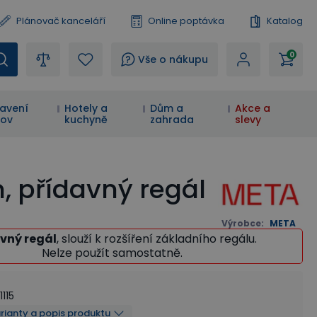
Plánovač kanceláří
Online poptávka
Katalog
0
?
Vše o nákupu
avení
Hotely a
Dům a
Akce a
ov
kuchyně
zahrada
slevy
m, přídavný regál
Výrobce
:
META
vný regál
, slouží k rozšíření základního regálu.
Nelze použít samostatně.
1115
arianty a popis produktu