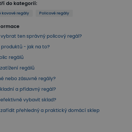
ří do kategorií
:
 kovové regály
Policové regály
nformace
k vybrat ten správný policový regál?
produktů - jak na to?
olic regálů
zatížení regálů
é nebo zásuvné regály?
ákladní a přídavný regál?
k efektivně vybavit sklad?
k zařídit přehledný a praktický domácí sklep