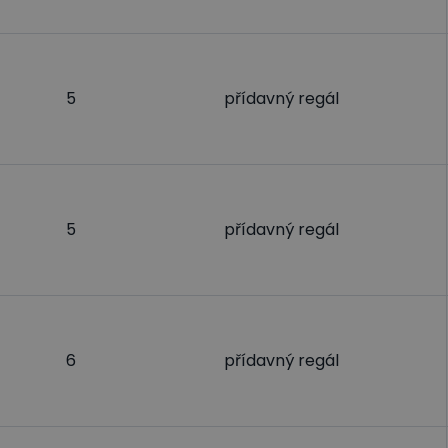
5
přídavný regál
5
přídavný regál
6
přídavný regál