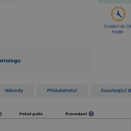
Dodání do 2
hodin
katalogu
Návody
Příslušenství
Související z
)
Počet polic
Provedení