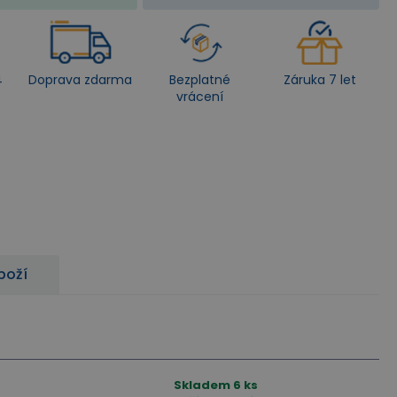
4
Doprava zdarma
Bezplatné
Záruka 7 let
vrácení
boží
Skladem
6
ks