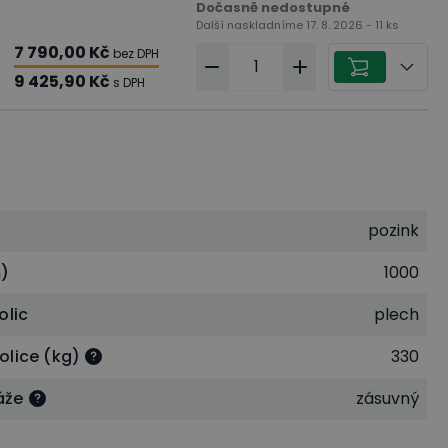
Dočasně nedostupné
Další naskladníme 17. 8. 2026 - 11 ks
7 790,00 Kč
bez DPH
9 425,90 Kč
s DPH
pozink
)
1000
olic
plech
olice (kg)
330
áže
zásuvný