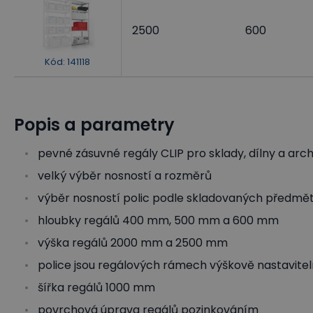
2500
600
Kód
:
141118
Popis a parametry
pevné zásuvné regály CLIP pro sklady, dílny a arc
velký výběr nosností a rozměrů
výběr nosností polic podle skladovaných předmětů
hloubky regálů 400 mm, 500 mm a 600 mm
výška regálů 2000 mm a 2500 mm
police jsou regálových rámech výškově nastavite
šířka regálů 1000 mm
povrchová úprava regálů pozinkováním