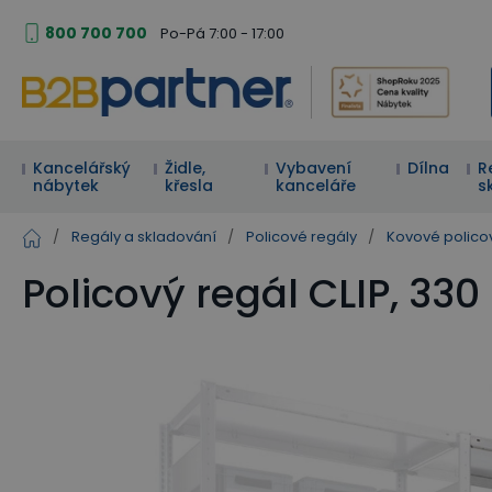
800 700 700
Po-Pá 7:00 - 17:00
Kancelářský
Židle,
Vybavení
Dílna
R
nábytek
křesla
kanceláře
s
/
Regály a skladování
/
Policové regály
/
Kovové polico
Policový regál CLIP, 33