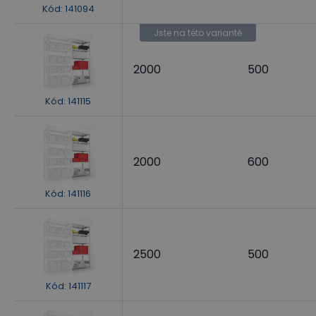
Kód
:
141094
Jste na této variantě
2000
500
Kód
:
141115
2000
600
Kód
:
141116
2500
500
Kód
:
141117