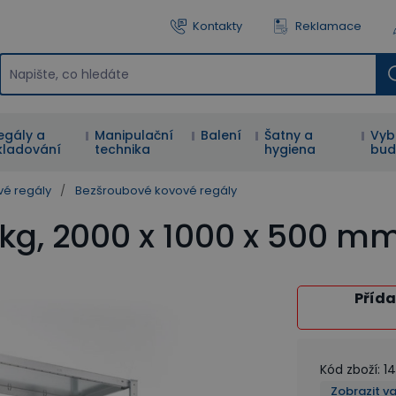
Kontakty
Reklamace
egály a
Manipulační
Balení
Šatny a
Vyb
kladování
technika
hygiena
bud
vé regály
/
Bezšroubové kovové regály
0 kg, 2000 x 1000 x 500 m
Přída
Kód zboží
:
14
Zobrazit v