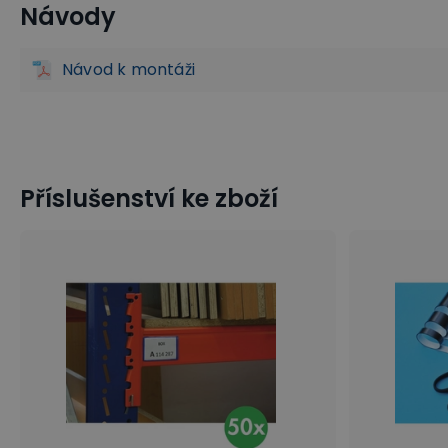
Návody
Bezšroubové kovové regály
Policové regály
Návod k montáži
Příslušenství ke zboží