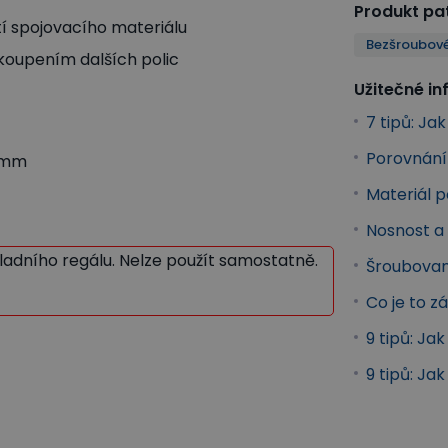
Produkt pat
í spojovacího materiálu
Bezšroubové
okoupením dalších polic
Užitečné i
7 tipů: Ja
Porovnání 
6 mm
Materiál p
Nosnost a 
ákladního regálu. Nelze použít samostatně.
Šroubovan
Co je to z
9 tipů: Ja
9 tipů: Ja