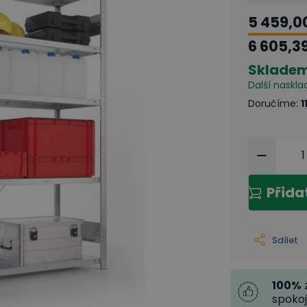
5 459,0
6 605,3
Sklade
Další naskla
Doručíme
:
1
Přida
Sdílet
100
%
spoko