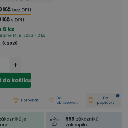
0 Kč
bez DPH
9 Kč
s DPH
m
6 ks
dníme 14. 8. 2026 - 2 ks
1. 8. 2026
t do košíku
Do
Do
Porovnat
oblíbených
poptávky
559
zákazníků
zákazníků je
zakoupilo
jeno