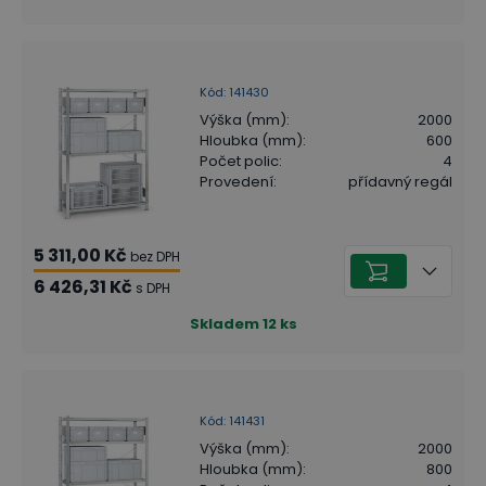
Kód
:
141430
Výška (mm)
:
2000
Hloubka (mm)
:
600
Počet polic
:
4
Provedení
:
přídavný regál
5 311,00 Kč
bez DPH
6 426,31 Kč
s DPH
Skladem
12
ks
Kód
:
141431
Výška (mm)
:
2000
Hloubka (mm)
:
800