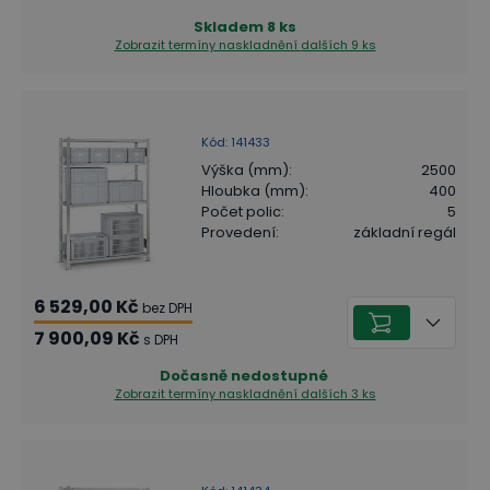
Skladem
8
ks
Zobrazit termíny naskladnění
dalších 9 ks
Kód
:
141433
Výška (mm)
:
2500
Hloubka (mm)
:
400
Počet polic
:
5
Provedení
:
základní regál
6 529,00 Kč
bez DPH
7 900,09 Kč
s DPH
Dočasně nedostupné
Zobrazit termíny naskladnění
dalších 3 ks