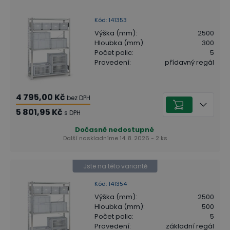
Kód
:
141353
Výška (mm)
:
2500
Hloubka (mm)
:
300
Počet polic
:
5
Provedení
:
přídavný regál
4 795,00 Kč
bez DPH
5 801,95 Kč
s DPH
Dočasně nedostupné
Další naskladníme 14. 8. 2026 - 2 ks
Jste na této variantě
Kód
:
141354
Výška (mm)
:
2500
Hloubka (mm)
:
500
Počet polic
:
5
Provedení
:
základní regál