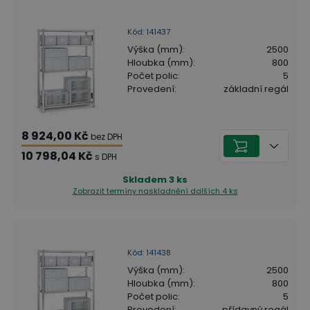
Kód
:
141437
Výška (mm)
:
2500
Hloubka (mm)
:
800
Počet polic
:
5
Provedení
:
základní regál
8 924,00 Kč
bez DPH
10 798,04 Kč
s DPH
Skladem
3
ks
Zobrazit termíny naskladnění
dalších 4 ks
Kód
:
141438
Výška (mm)
:
2500
Hloubka (mm)
:
800
Počet polic
:
5
Provedení
:
přídavný regál