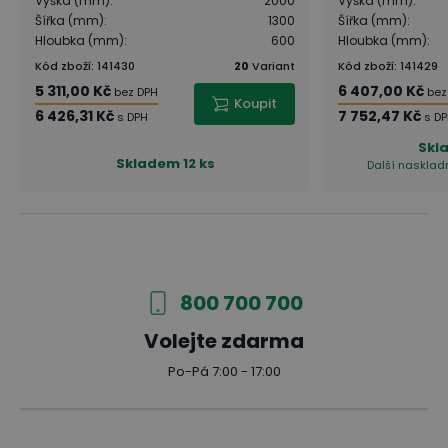
Výška (mm)
:
2000
Výška (mm)
:
Šířka (mm)
:
1300
Šířka (mm)
:
Hloubka (mm)
:
600
Hloubka (mm)
:
Kód zboží
:
141430
20
Variant
Kód zboží
:
141429
5 311,00 Kč
6 407,00 Kč
bez DPH
bez
Koupit
6 426,31 Kč
7 752,47 Kč
s DPH
s D
Skl
Skladem
12 ks
Další naskladn
800 700 700
Volejte zdarma
Po-Pá 7:00 - 17:00