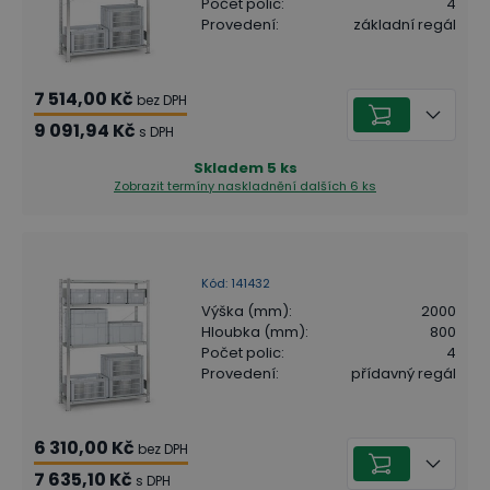
Počet polic
:
4
Provedení
:
základní regál
7 514,00 Kč
bez DPH
9 091,94 Kč
s DPH
Skladem
5
ks
Zobrazit termíny naskladnění
dalších 6 ks
Kód
:
141432
Výška (mm)
:
2000
Hloubka (mm)
:
800
Počet polic
:
4
Provedení
:
přídavný regál
6 310,00 Kč
bez DPH
7 635,10 Kč
s DPH