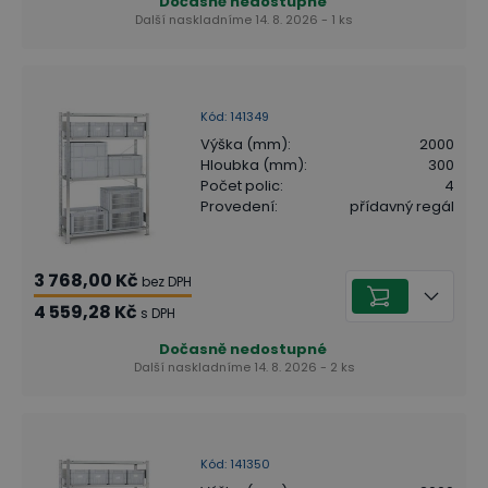
Dočasně nedostupné
Další naskladníme 14. 8. 2026 - 1 ks
Kód
:
141349
Výška (mm)
:
2000
Hloubka (mm)
:
300
Počet polic
:
4
Provedení
:
přídavný regál
3 768,00 Kč
bez DPH
4 559,28 Kč
s DPH
Dočasně nedostupné
Další naskladníme 14. 8. 2026 - 2 ks
Kód
:
141350