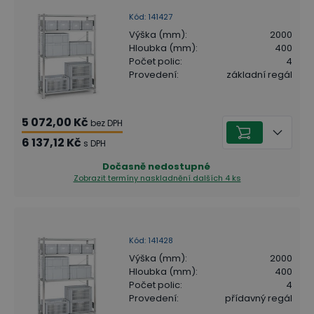
Kód
:
141427
Výška (mm)
:
2000
Hloubka (mm)
:
400
Počet polic
:
4
Provedení
:
základní regál
5 072,00 Kč
bez DPH
6 137,12 Kč
s DPH
Dočasně nedostupné
Zobrazit termíny naskladnění
dalších 4 ks
Kód
:
141428
Výška (mm)
:
2000
Hloubka (mm)
:
400
Počet polic
:
4
Provedení
:
přídavný regál