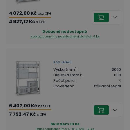
4 072,00 Kč
bez DPH
4 927,12 Kč
s DPH
Dočasně nedostupné
Zobrazit termíny naskladnění
dalších 4 ks
Kód
:
141429
Výška (mm)
:
2000
Hloubka (mm)
:
600
Počet polic
:
4
Provedení
:
základní regál
6 407,00 Kč
bez DPH
7 752,47 Kč
s DPH
Skladem
10
ks
Další naskladníme 17. 8. 2026 - 2 ks