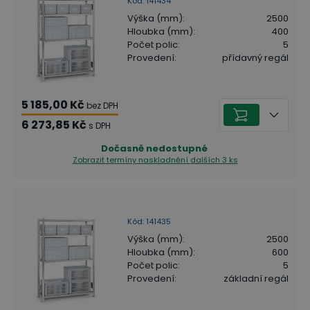
Kód
:
141434
Výška (mm)
:
2500
Hloubka (mm)
:
400
Počet polic
:
5
Provedení
:
přídavný regál
5 185,00 Kč
bez DPH
6 273,85 Kč
s DPH
Dočasně nedostupné
Zobrazit termíny naskladnění
dalších 3 ks
Kód
:
141435
Výška (mm)
:
2500
Hloubka (mm)
:
600
Počet polic
:
5
Provedení
:
základní regál