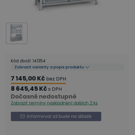
Kód zboží
:
141354
Zobrazit varianty a popis produktu
7 145,00 Kč
bez DPH
8 645,45 Kč
s DPH
Dočasně nedostupné
Zobrazit termíny naskladnění
dalších 2 ks
Informovat až bude na skladě