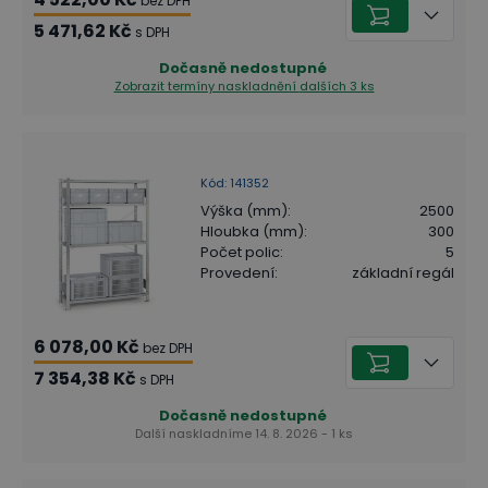
bez DPH
5 471,62 Kč
s DPH
Dočasně nedostupné
Zobrazit termíny naskladnění
dalších 3 ks
Kód
:
141352
Výška (mm)
:
2500
Hloubka (mm)
:
300
Počet polic
:
5
Provedení
:
základní regál
6 078,00 Kč
bez DPH
7 354,38 Kč
s DPH
Dočasně nedostupné
Další naskladníme 14. 8. 2026 - 1 ks