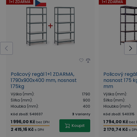
1+1 ZDARMA
1+1 ZDARMA
Policový regál 1+1 ZDARMA,
Policový regá
1790x900x400 mm, nosnost
nosnost 175 kg
175kg
mm
Výška (mm)
:
1790
Výška (mm)
:
Šířka (mm)
:
900
Šířka (mm)
:
Hloubka (mm)
:
400
Hloubka (mm)
:
Kód zboží
:
540037
3
Varianty
Kód zboží
:
540315
1 996,00 Kč
1 794,00 Kč
bez DPH
bez 
Koupit
2 415,16 Kč
2 170,74 Kč
s DPH
s DP