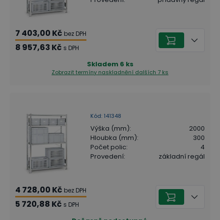
7 403,00 Kč
bez DPH
8 957,63 Kč
s DPH
Skladem
6
ks
Zobrazit termíny naskladnění
dalších 7 ks
Kód
:
141348
Výška (mm)
:
2000
Hloubka (mm)
:
300
Počet polic
:
4
Provedení
:
základní regál
4 728,00 Kč
bez DPH
5 720,88 Kč
s DPH