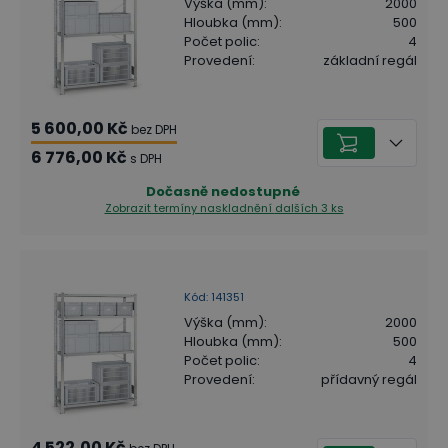
Výška (mm)
:
2000
Hloubka (mm)
:
500
Počet polic
:
4
Provedení
:
základní regál
5 600,00 Kč
bez DPH
6 776,00 Kč
s DPH
Dočasně nedostupné
Zobrazit termíny naskladnění
dalších 3 ks
Kód
:
141351
Výška (mm)
:
2000
Hloubka (mm)
:
500
Počet polic
:
4
Provedení
:
přídavný regál
4 522,00 Kč