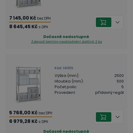
7 145,00 Kč
bez DPH
8 645,45 Kč
s DPH
Dočasně nedostupné
Zobrazit termíny naskladnění
dalších 2 ks
Kód
:
141355
Výška (mm)
:
2500
Hloubka (mm)
:
500
Počet polic
:
5
Provedení
:
přídavný regál
5 768,00 Kč
bez DPH
6 979,28 Kč
s DPH
Dočasně nedostupné