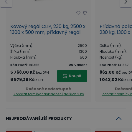
Kovový regál CLIP, 230 kg, 2500 x
Přídavná polic
1300 x 500 mm, přídavný regál
230 kg, 1300 
Výška (mm)
:
2500
Délka (mm)
:
Šířka (mm)
:
1300
Hloubka (mm)
:
Hloubka (mm)
:
500
Nosnost (kg)
:
Kód zboží
:
141355
20
Variant
Kód zboží
:
141357
5 768,00 Kč
862,00 Kč
bez DPH
bez D
Koupit
6 979,28 Kč
1 043,02 Kč
s DPH
s DP
Dočasně nedostupné
Dočasn
Zobrazit termíny naskladnění
dalších 2 ks
Zobrazit termíny
NEJPRODÁVANĚJŠÍ PRODUKTY