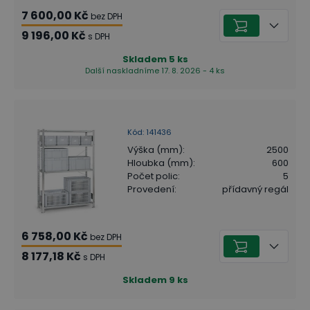
7 600,00 Kč
bez DPH
9 196,00 Kč
s DPH
Skladem
5
ks
Další naskladníme 17. 8. 2026 - 4 ks
Kód
:
141436
Výška (mm)
:
2500
Hloubka (mm)
:
600
Počet polic
:
5
Provedení
:
přídavný regál
6 758,00 Kč
bez DPH
8 177,18 Kč
s DPH
Skladem
9
ks