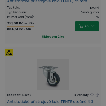
Antistatické přístrojové kolo TENTE, 75 mm
Typ kola
:
pevné
Typ běhounu
:
černá guma
Průměr kola (mm)
:
75
731,00 Kč
bez DPH
Koupit
884,51 Kč
s DPH
Skladem
2 ks
Kód zboží
:
133249
3
Varianty
Antistatické přístrojové kolo TENTE otočné, 50