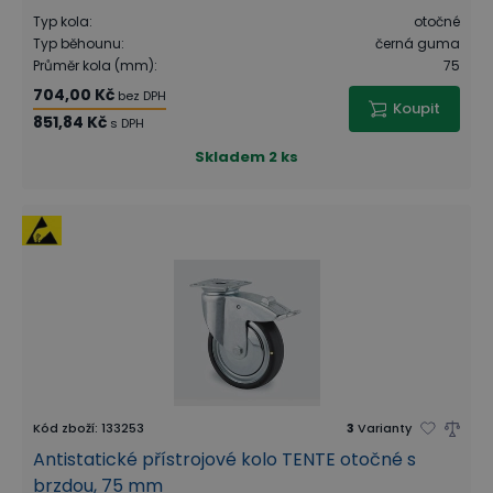
Typ kola
:
otočné
Typ běhounu
:
černá guma
Průměr kola (mm)
:
75
704,00 Kč
bez DPH
Koupit
851,84 Kč
s DPH
Skladem
2 ks
Kód zboží
:
133253
3
Varianty
Antistatické přístrojové kolo TENTE otočné s
brzdou, 75 mm