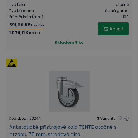
Typ kola
:
otočné
Typ běhounu
:
černá guma
Průměr kola (mm)
:
100
891,00 Kč
bez DPH
Koupit
1 078,11 Kč
s DPH
Skladem
8 ks
Kód zboží
:
133244
3
Varianty
Antistatické přístrojové kolo TENTE otočné s
brzdou, 75 mm, středová díra