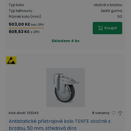
Typ kola
:
otočné s brzdou
Typ běhounu
:
šedá guma
Průměr kola (mm)
:
50
503,00 Kč
bez DPH
Koupit
608,63 Kč
s DPH
Skladem
4 ks
Kód zboží
:
133243
3
Varianty
Antistatické přístrojové kolo TENTE otočné s
brzdou, 50 mm, středová díra