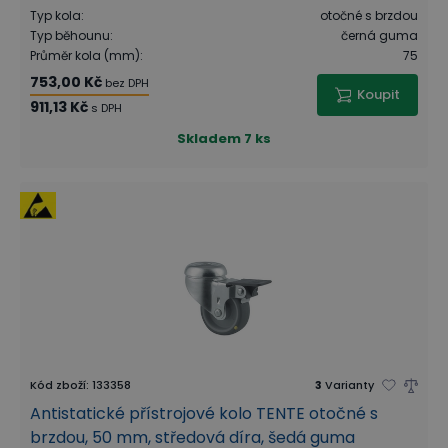
Typ kola
:
otočné s brzdou
Typ běhounu
:
černá guma
Průměr kola (mm)
:
75
753,00 Kč
bez DPH
Koupit
911,13 Kč
s DPH
Skladem
7 ks
Kód zboží
:
133358
3
Varianty
Antistatické přístrojové kolo TENTE otočné s
brzdou, 50 mm, středová díra, šedá guma