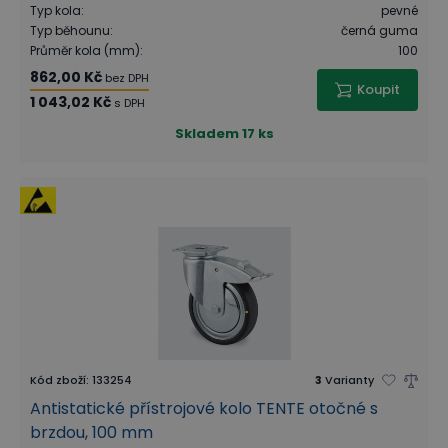
Typ kola
:
pevné
Typ běhounu
:
černá guma
Průměr kola (mm)
:
100
862,00 Kč
bez DPH
Koupit
1 043,02 Kč
s DPH
Skladem
17 ks
Kód zboží
:
133254
3
Varianty
Antistatické přístrojové kolo TENTE otočné s
brzdou, 100 mm