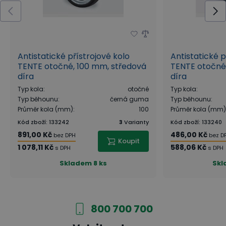
Antistatické přístrojové kolo
Antistatické p
TENTE otočné, 100 mm, středová
TENTE otočné
díra
díra
Typ kola
:
otočné
Typ kola
:
Typ běhounu
:
černá guma
Typ běhounu
:
Průměr kola (mm)
:
100
Průměr kola (mm)
Kód zboží
:
133242
3
Varianty
Kód zboží
:
133240
891,00 Kč
486,00 Kč
bez DPH
bez D
Koupit
1 078,11 Kč
588,06 Kč
s DPH
s DPH
Skladem
8 ks
Sk
800 700 700