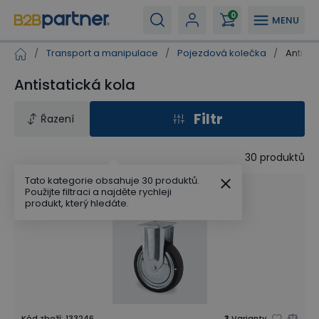
0
MENU
/
Transport a manipulace
/
Pojezdová kolečka
/
Antista
Antistatická kola
Filtr
Řazení
30
produktů
Tato kategorie obsahuje 30 produktů.
Použijte filtraci a najděte rychleji
produkt, který hledáte.
Kód zboží
:
133246
3
Varianty