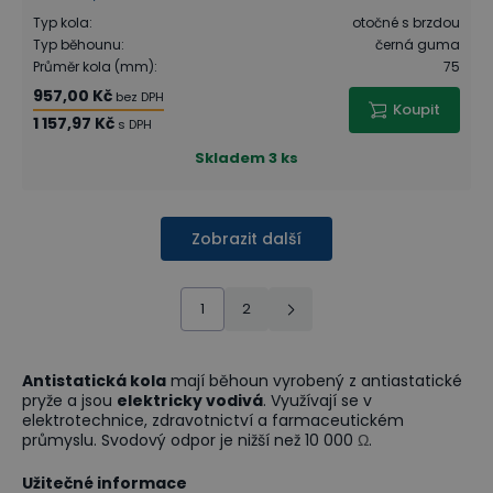
Typ kola
:
otočné s brzdou
Typ běhounu
:
černá guma
Průměr kola (mm)
:
75
957,00 Kč
bez DPH
Koupit
1 157,97 Kč
s DPH
Skladem
3 ks
Zobrazit další
1
2
Antistatická kola
mají běhoun vyrobený z antiastatické
pryže a jsou
elektricky vodivá
. Využívají se v
elektrotechnice, zdravotnictví a farmaceutickém
průmyslu. Svodový odpor je nižší než 10 000
.
Ω
Užitečné informace