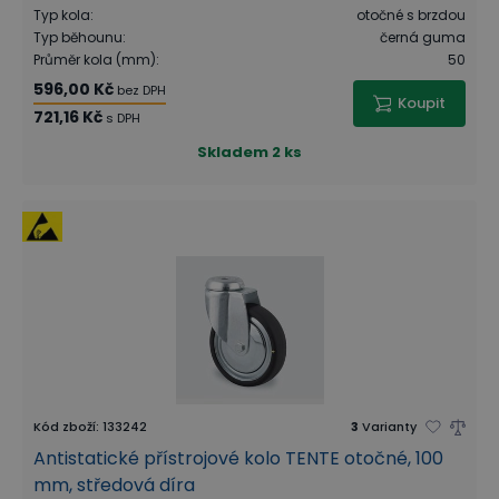
Typ kola
:
otočné s brzdou
Typ běhounu
:
černá guma
Průměr kola (mm)
:
50
596,00 Kč
bez DPH
Koupit
721,16 Kč
s DPH
Skladem
2 ks
Kód zboží
:
133242
3
Varianty
Antistatické přístrojové kolo TENTE otočné, 100
mm, středová díra