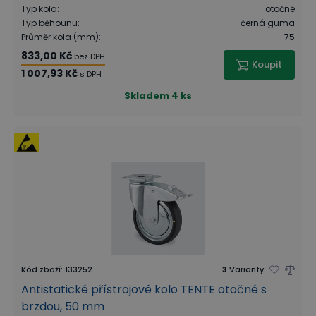
Typ kola
:
otočné
Typ běhounu
:
černá guma
Průměr kola (mm)
:
75
833,00 Kč
bez DPH
Koupit
1 007,93 Kč
s DPH
Skladem
4 ks
Kód zboží
:
133252
3
Varianty
Antistatické přístrojové kolo TENTE otočné s
brzdou, 50 mm