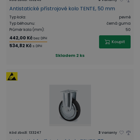
Antistatické přístrojové kolo TENTE, 50 mm
Typ kola
:
pevné
Typ běhounu
:
černá guma
Průměr kola (mm)
:
50
442,00 Kč
bez DPH
Koupit
534,82 Kč
s DPH
Skladem
2 ks
Kód zboží
:
133247
3
Varianty