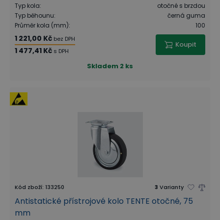
Typ kola
:
otočné s brzdou
Typ běhounu
:
černá guma
Průměr kola (mm)
:
100
1 221,00 Kč
bez DPH
Koupit
1 477,41 Kč
s DPH
Skladem
2 ks
Kód zboží
:
133250
3
Varianty
Antistatické přístrojové kolo TENTE otočné, 75
mm