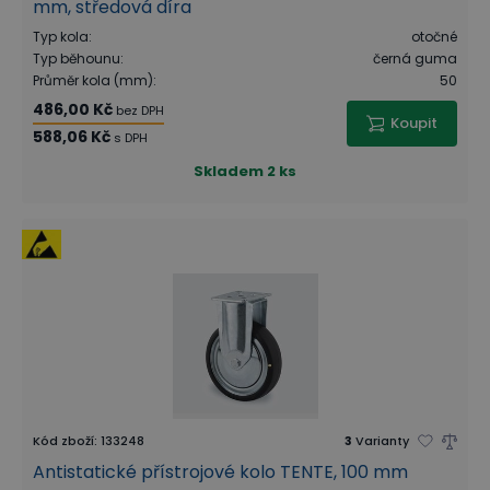
mm, středová díra
Typ kola
:
otočné
Typ běhounu
:
černá guma
Průměr kola (mm)
:
50
486,00 Kč
bez DPH
Koupit
588,06 Kč
s DPH
Skladem
2 ks
Kód zboží
:
133248
3
Varianty
Antistatické přístrojové kolo TENTE, 100 mm