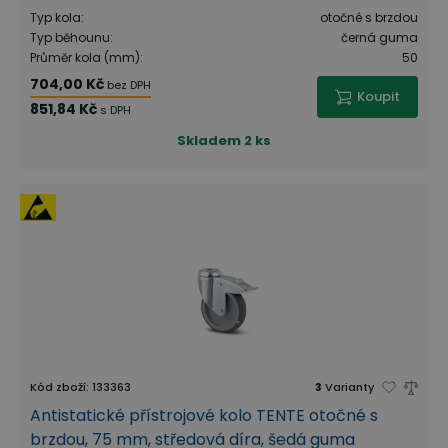
Typ kola
:
otočné s brzdou
Typ běhounu
:
černá guma
Průměr kola (mm)
:
50
704,00 Kč
bez DPH
Koupit
851,84 Kč
s DPH
Skladem
2 ks
Kód zboží
:
133363
3
Varianty
Antistatické přístrojové kolo TENTE otočné s
brzdou, 75 mm, středová díra, šedá guma