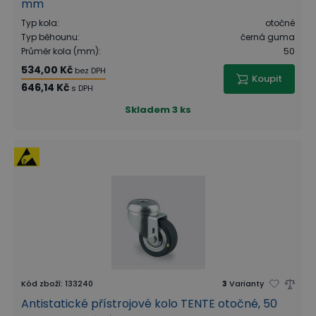
mm
Typ kola
:
otočné
Typ běhounu
:
černá guma
Průměr kola (mm)
:
50
534,00 Kč
bez DPH
Koupit
646,14 Kč
s DPH
Skladem
3 ks
Kód zboží
:
133240
3
Varianty
Antistatické přístrojové kolo TENTE otočné, 50