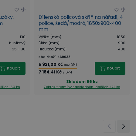
uzáky,
Dílenská policová skříň na nářadí, 4
em
police, šedá/modrá, 1850x900x400
mm
130
Výška (mm)
:
1850
hliníkový
Šířka (mm)
:
900
55 - 80
Hloubka (mm)
:
400
Kód zboží
:
469033
5 921,00 Kč
bez DPH
Koupit
Koupit
7 164,41 Kč
s DPH
Skladem
66 ks
lších 150 ks
Zobrazit termíny naskladnění
dalších 474 ks