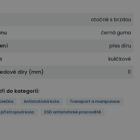
otočné s brzdou
unu
černá guma
ení
přes díru
a
kuličkové
ředové díry (mm)
11
ří do kategorií
:
olečka
Antistatická kola
Transport a manipulace
 přístrojová kola
ESD antistatické pracoviště
oviště