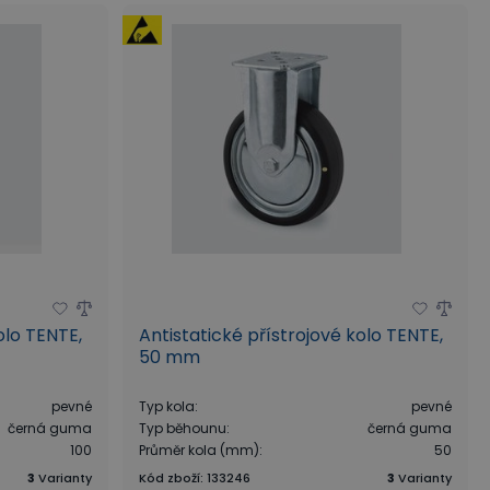
olo TENTE,
Antistatické přístrojové kolo TENTE,
50 mm
pevné
Typ kola
:
pevné
černá guma
Typ běhounu
:
černá guma
100
Průměr kola (mm)
:
50
3
Varianty
Kód zboží
:
133246
3
Varianty