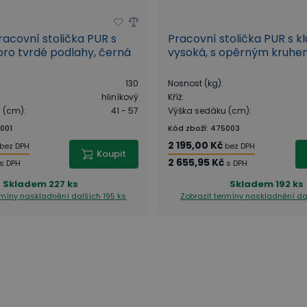
racovní stolička PUR s
Pracovní stolička PUR s kl
ro tvrdé podlahy, černá
vysoká, s opěrným kruh
130
Nosnost (kg)
:
hliníkový
Kříž
:
u (cm)
:
41 - 57
Výška sedáku (cm)
:
001
Kód zboží
:
475003
2 195,00 Kč
bez DPH
bez DPH
Koupit
2 655,95 Kč
s DPH
s DPH
Skladem
227 ks
Skladem
192 ks
ermíny naskladnění
dalších 195 ks
Zobrazit termíny naskladnění
da