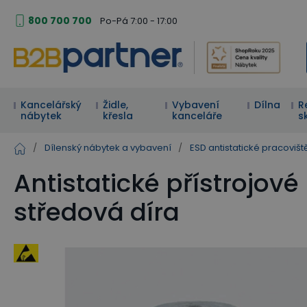
800 700 700
Po-Pá 7:00 - 17:00
Kancelářský
Židle,
Vybavení
Dílna
R
nábytek
křesla
kanceláře
s
/
Dílenský nábytek a vybavení
/
ESD antistatické pracovišt
Antistatické přístrojov
středová díra