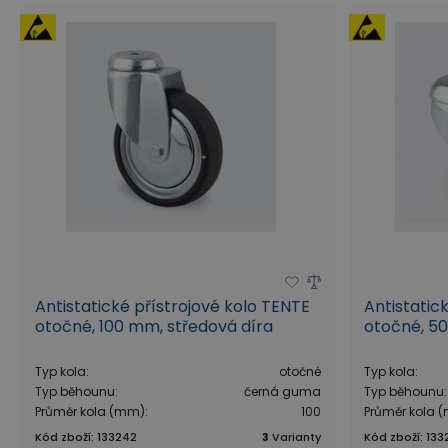
Antistatické přístrojové kolo TENTE
Antistatic
otočné, 100 mm, středová díra
otočné, 50
Typ kola
:
otočné
Typ kola
:
Typ běhounu
:
černá guma
Typ běhounu
:
Průměr kola (mm)
:
100
Průměr kola 
Kód zboží
:
133242
3
Varianty
Kód zboží
:
133