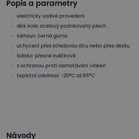
Popis a parametry
elektricky vodivé provedení
disk kola: ocelový pozinkovaný plech
běhoun: černá guma
uchycení přes středovou díru nebo přes desku
ložisko: přesné kuličkové
s ochranou proti namotávání vláken
teplotní odolnost -20°C až 85°C
Návody
Pojezdová kolečka
Antistatická kola
Transport a man