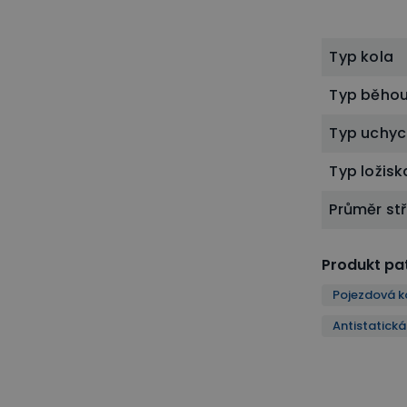
Typ kola
Typ běho
Typ uchyc
Typ ložisk
Průměr st
Produkt pat
Pojezdová k
Antistatická
ipulace
Antistatická přístrojová kola
ESD antistatické prac