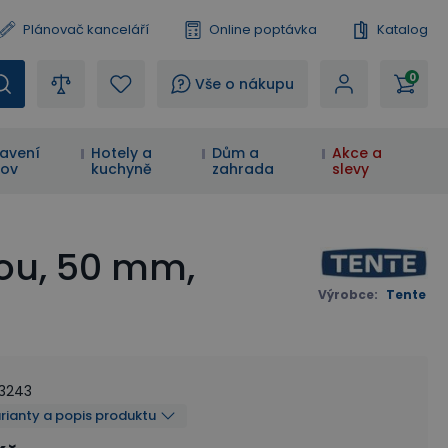
Plánovač kanceláří
Online poptávka
Katalog
0
?
Vše o nákupu
avení
Hotely a
Dům a
Akce a
ov
kuchyně
zahrada
slevy
dou, 50 mm,
Výrobce
:
Tente
33243
arianty a popis produktu