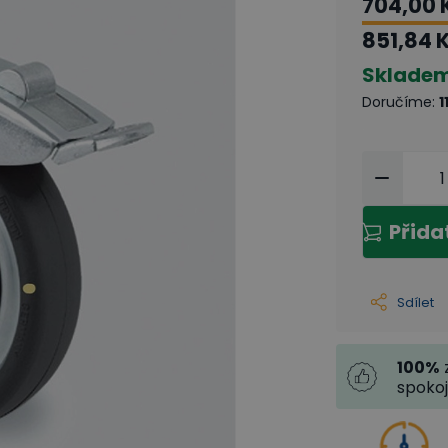
704,00 
851,84 
Sklade
Doručíme
:
1
Přida
Sdílet
100
%
spoko