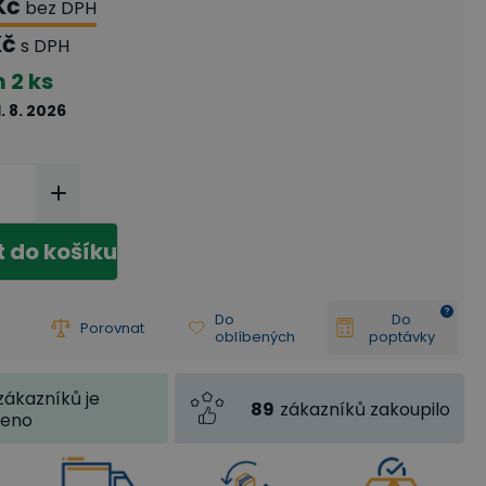
Kč
bez DPH
Kč
s DPH
m
2 ks
1. 8. 2026
t do košíku
Do
Do
Porovnat
oblíbených
poptávky
zákazníků je
89
zákazníků zakoupilo
jeno