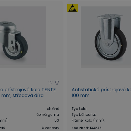
ké přístrojové kolo TENTE
Antistatické přístrojové k
 mm, středová díra
100 mm
otočné
Typ kola
:
černá guma
Typ běhounu
:
(mm)
:
50
Průměr kola (mm)
:
240
3
Varianty
Kód zboží
:
133248