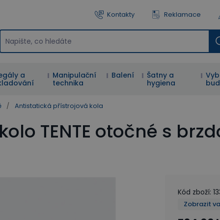
Kontakty
Reklamace
egály a
Manipulační
Balení
Šatny a
Vyb
kladování
technika
hygiena
bud
ě
/
Antistatická přístrojová kola
é kolo TENTE otočné s brz
Kód zboží
:
1
Zobrazit v