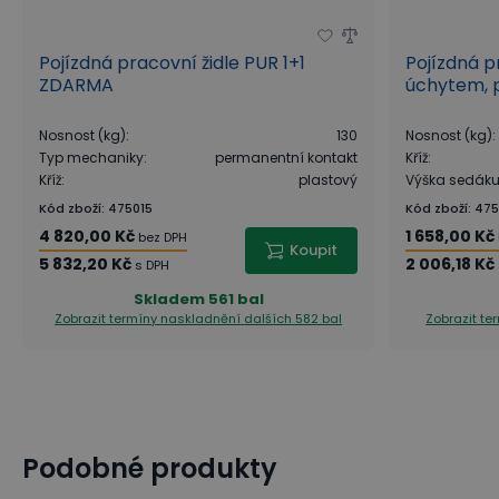
Pojízdná pracovní židle PUR 1+1
Pojízdná p
ZDARMA
úchytem, p
Nosnost (kg)
:
130
Nosnost (kg)
:
Typ mechaniky
:
permanentní kontakt
Kříž
:
Kříž
:
plastový
Výška sedák
Kód zboží
:
475015
Kód zboží
:
475
4 820,00 Kč
1 658,00 Kč
bez DPH
Koupit
5 832,20 Kč
2 006,18 Kč
s DPH
Skladem
561 bal
Zobrazit termíny naskladnění
dalších 582 bal
Zobrazit t
Podobné produkty