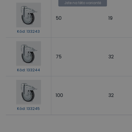
Jste na této variantě
50
19
Kód
:
133243
75
32
Kód
:
133244
100
32
Kód
:
133245