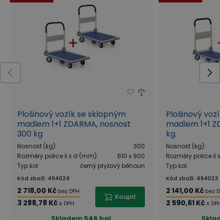
Plošinový vozík se sklopným
Plošinový voz
madlem 1+1 ZDARMA, nosnost
madlem 1+1 Z
300 kg
kg
Nosnost (kg)
:
300
Nosnost (kg)
:
Rozměry police š x d (mm)
:
610 x 900
Rozměry police š
Typ kol
:
černý pryžový běhoun
Typ kol
:
Kód zboží
:
494024
Kód zboží
:
494023
2 718,00 Kč
2 141,00 Kč
bez DPH
bez 
Koupit
3 288,78 Kč
2 590,61 Kč
s DPH
s DP
Skladem
546 bal
Skla