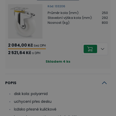
Kód
:
133206
Průměr kola (mm)
:
250
Stavební výška kola (mm)
:
292
Nosnost (kg)
:
800
2 084,00 Kč
bez DPH
2 521,64 Kč
s DPH
Skladem
4
ks
POPIS
disk kola: polyamid
uchycení přes desku
ložisko přesné kuličkové