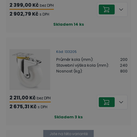
2 399,00 Kč
bez DPH
2 902,79 Kč
s DPH
Skladem
14
ks
Kód
:
133205
Průměr kola (mm)
:
200
Stavební výška kola (mm)
:
240
Nosnost (kg)
:
800
2 211,00 Kč
bez DPH
2 675,31 Kč
s DPH
Skladem
3
ks
Jste na této variantě