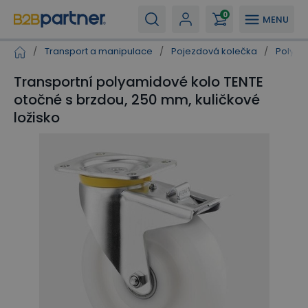
0
MENU
/
Transport a manipulace
/
Pojezdová kolečka
/
Polyam
Transportní polyamidové kolo TENTE
otočné s brzdou, 250 mm, kuličkové
ložisko