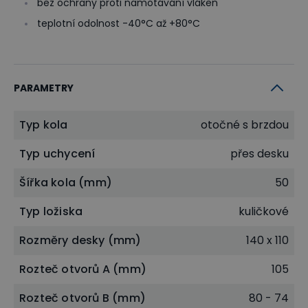
bez ochrany proti namotávání vláken
teplotní odolnost -40°C až +80°C
PARAMETRY
Typ kola
otočné s brzdou
Typ uchycení
přes desku
Šířka kola (mm)
50
Typ ložiska
kuličkové
Rozměry desky (mm)
140 x 110
Rozteč otvorů A (mm)
105
Rozteč otvorů B (mm)
80 - 74