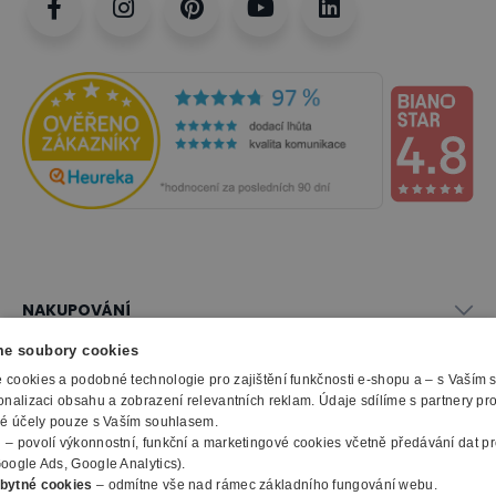
NAKUPOVÁNÍ
Vše o nákupu
e soubory cookies
SLUŽBY
Obchodní podmínky
cookies a podobné technologie pro zajištění funkčnosti e-shopu a – s Vaším
Doprava a montáž
onalizaci obsahu a zobrazení relevantních reklam. Údaje sdílíme s partnery pr
Naše katalogy
ké účely pouze s Vaším souhlasem.
Možnosti platby
O FIRMĚ
Reklamační formulář
m
– povolí výkonnostní, funkční a marketingové cookies včetně předávání dat pro
Záruka, servis, reklamace
Výroba kancelářského nábytku
oogle Ads, Google Analytics).
O nás
Ochrana osobních údajů
bytné cookies
– odmítne vše nad rámec základního fungování webu.
Zpracování elektroodpadu