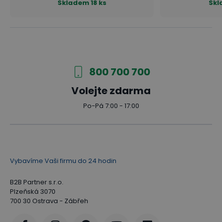
Skladem
18 ks
Skl
800 700 700
Volejte zdarma
Po-Pá 7:00 - 17:00
Vybavíme Vaši firmu do 24 hodin
B2B Partner s.r.o.
Plzeňská 3070
700 30 Ostrava - Zábřeh