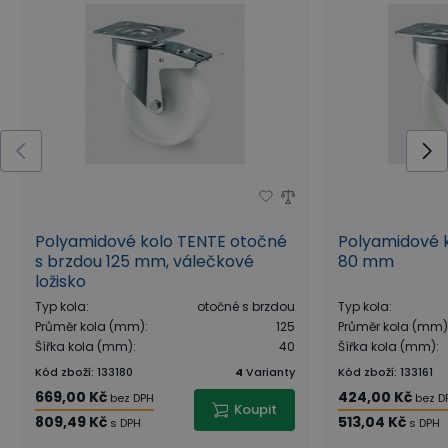
Polyamidové kolo TENTE otočné
Polyamidové 
s brzdou 125 mm, válečkové
80 mm
ložisko
Typ kola
:
otočné s brzdou
Typ kola
:
Průměr kola (mm)
:
125
Průměr kola (mm)
Šířka kola (mm)
:
40
Šířka kola (mm)
:
Kód zboží
:
133180
4
Varianty
Kód zboží
:
133161
669,00 Kč
424,00 Kč
bez DPH
bez D
Koupit
809,49 Kč
513,04 Kč
s DPH
s DPH