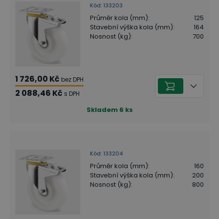
Kód
:
133203
Průměr kola (mm)
:
125
Stavební výška kola (mm)
:
164
Nosnost (kg)
:
700
1 726,00 Kč
bez DPH
2 088,46 Kč
s DPH
Skladem
6
ks
Kód
:
133204
Průměr kola (mm)
:
160
Stavební výška kola (mm)
:
200
Nosnost (kg)
:
800