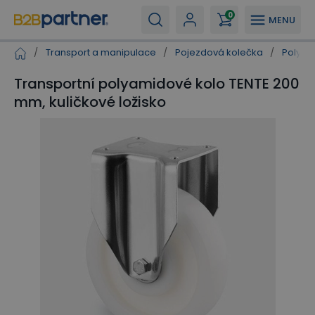
0
MENU
/
Transport a manipulace
/
Pojezdová kolečka
/
Polyam
Transportní polyamidové kolo TENTE 200
mm, kuličkové ložisko