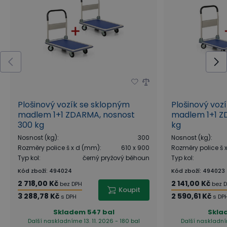
Plošinový vozík se sklopným
Plošinový voz
madlem 1+1 ZDARMA, nosnost
madlem 1+1 Z
300 kg
kg
Nosnost (kg)
:
300
Nosnost (kg)
:
Rozměry police š x d (mm)
:
610 x 900
Rozměry police š
Typ kol
:
černý pryžový běhoun
Typ kol
:
Kód zboží
:
494024
Kód zboží
:
494023
2 718,00 Kč
2 141,00 Kč
bez DPH
bez 
Koupit
3 288,78 Kč
2 590,61 Kč
s DPH
s DP
Skladem
547 bal
Skla
Další naskladníme 13. 11. 2026 - 180 bal
Další naskladním