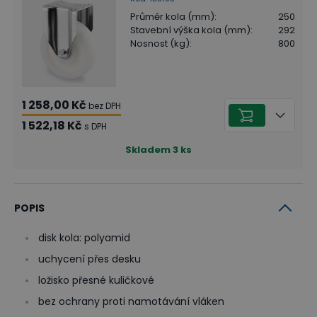
Průměr kola (mm)
:
250
Stavební výška kola (mm)
:
292
Nosnost (kg)
:
800
1 258,00 Kč
bez DPH
1 522,18 Kč
s DPH
Skladem
3
ks
POPIS
disk kola: polyamid
uchycení přes desku
ložisko přesné kuličkové
bez ochrany proti namotávání vláken