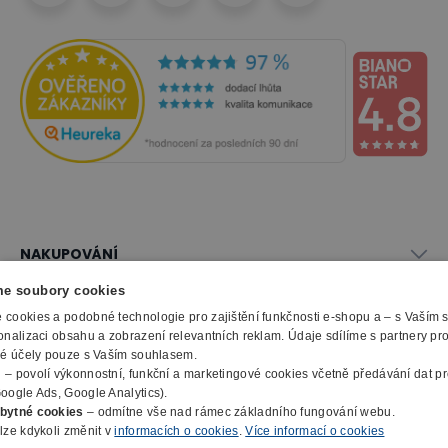
NAKUPOVÁNÍ
Vše o nákupu
e soubory cookies
SLUŽBY
Obchodní podmínky
cookies a podobné technologie pro zajištění funkčnosti e-shopu a – s Vaším
Doprava a montáž
onalizaci obsahu a zobrazení relevantních reklam. Údaje sdílíme s partnery pr
Naše katalogy
ké účely pouze s Vaším souhlasem.
Možnosti platby
O FIRMĚ
Reklamační formulář
m
– povolí výkonnostní, funkční a marketingové cookies včetně předávání dat pro
Záruka, servis, reklamace
Výroba kancelářského nábytku
oogle Ads, Google Analytics).
O nás
Ochrana osobních údajů
bytné cookies
– odmítne vše nad rámec základního fungování webu.
Zpracování elektroodpadu
Kontakty
lze kdykoli změnit v
informacích o cookies
.
Více informací o cookies
© 2010 - 2026 B2B Partner s.r.o. - Všechna práva vyhrazena.
Informace o cookies
E-Procurement