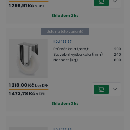
1 295,91 Kč
s DPH
Skladem
2
ks
Jste na této variantě
Kód
:
133197
Průměr kola (mm)
:
200
Stavební výška kola (mm)
:
240
Nosnost (kg)
:
800
1 218,00 Kč
bez DPH
1 473,78 Kč
s DPH
Skladem
3
ks
Kód
:
133198