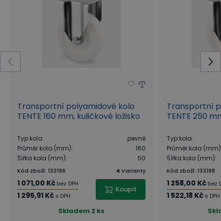
Transportní polyamidové kolo
Transportní 
TENTE 160 mm, kuličkové ložisko
TENTE 250 mm,
Typ kola
:
pevné
Typ kola
:
Průměr kola (mm)
:
160
Průměr kola (mm)
Šířka kola (mm)
:
50
Šířka kola (mm)
:
Kód zboží
:
133196
4
Varianty
Kód zboží
:
133198
1 071,00 Kč
1 258,00 Kč
bez DPH
bez 
Koupit
1 295,91 Kč
1 522,18 Kč
s DPH
s DPH
Skladem
2 ks
Sk