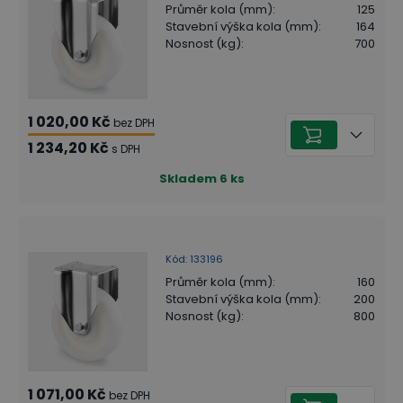
Průměr kola (mm)
:
125
Stavební výška kola (mm)
:
164
Nosnost (kg)
:
700
1 020,00 Kč
bez DPH
1 234,20 Kč
s DPH
Skladem
6
ks
Kód
:
133196
Průměr kola (mm)
:
160
Stavební výška kola (mm)
:
200
Nosnost (kg)
:
800
1 071,00 Kč
bez DPH