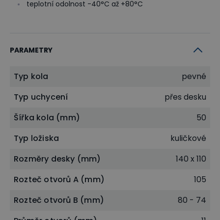
teplotní odolnost -40°C až +80°C
PARAMETRY
Typ kola
pevné
Typ uchycení
přes desku
Šířka kola (mm)
50
Typ ložiska
kuličkové
Rozměry desky (mm)
140 x 110
Rozteč otvorů A (mm)
105
Rozteč otvorů B (mm)
80 - 74