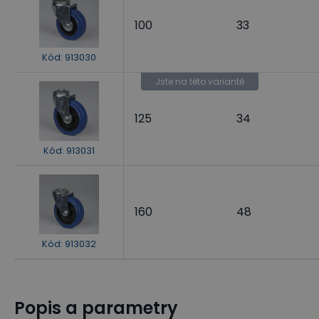
100
33
Kód
:
913030
Jste na této variantě
125
34
Kód
:
913031
160
48
Kód
:
913032
Popis a parametry