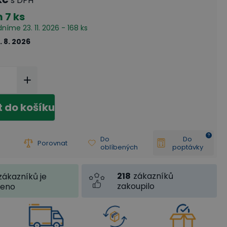
s DPH
m
7 ks
dníme 23. 11. 2026 - 168 ks
. 8. 2026
t do košíku
Do
Do
Porovnat
oblíbených
poptávky
218
zákazníků
zákazníků je
zakoupilo
jeno