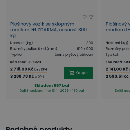
Plošinový vozík se sklopným
Plošinový 
madlem 1+1 ZDARMA, nosnost 300
madlem 1+
kg
Nosnost (kg)
:
300
Nosnost (kg)
:
Rozměry police š x d (mm)
:
610 x 900
Rozměry poli
Typ kol
:
černý pryžový běhoun
Typ kol
:
Kód zboží
:
494024
Kód zboží
:
49
2 718,00 Kč
2 141,00 Kč
bez DPH
Koupit
3 288,78 Kč
2 590,61 Kč
s DPH
Skladem
557 bal
Další naskladníme 13. 11. 2026 - 180 bal
Další nas
Podobné produkty
Jak je to s nosností koleček?