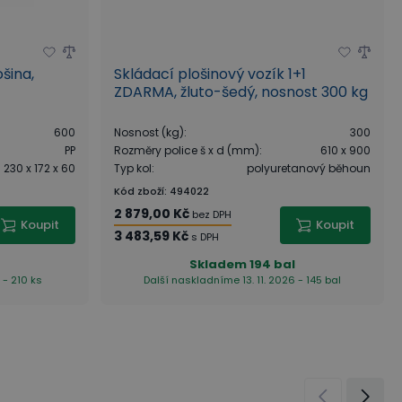
šina,
Skládací plošinový vozík 1+1
ZDARMA, žluto-šedý, nosnost 300 kg
600
Nosnost (kg)
:
300
PP
Rozměry police š x d (mm)
:
610 x 900
230 x 172 x 60
Typ kol
:
polyuretanový běhoun
Kód zboží
:
494022
2 879,00 Kč
bez DPH
Koupit
Koupit
3 483,59 Kč
s DPH
Skladem
194 bal
 - 210 ks
Další naskladníme 13. 11. 2026 - 145 bal