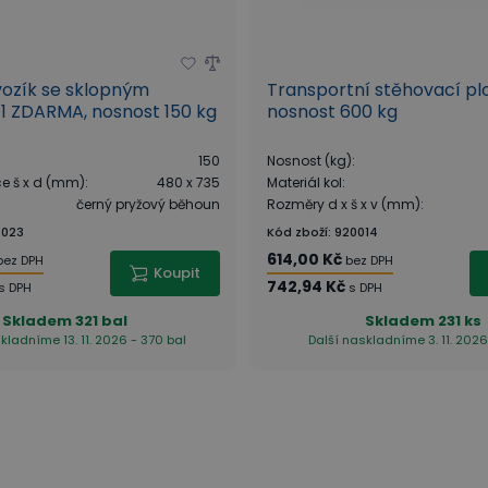
vozík se sklopným
Transportní stěhovací plo
1 ZDARMA, nosnost 150 kg
nosnost 600 kg
150
Nosnost (kg)
:
ce š x d (mm)
:
480 x 735
Materiál kol
:
černý pryžový běhoun
Rozměry d x š x v (mm)
:
4023
Kód zboží
:
920014
614,00 Kč
bez DPH
bez DPH
Koupit
742,94 Kč
s DPH
s DPH
Skladem
321 bal
Skladem
231 ks
kladníme 13. 11. 2026 - 370 bal
Další naskladníme 3. 11. 2026