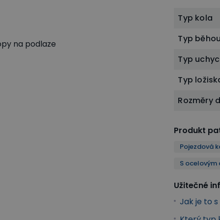
Typ kola
Typ běho
opy na podlaze
Typ uchyc
Typ ložisk
Rozměry 
Produkt pat
Pojezdová k
S ocelovým 
Užitečné i
Jak je to 
Který typ