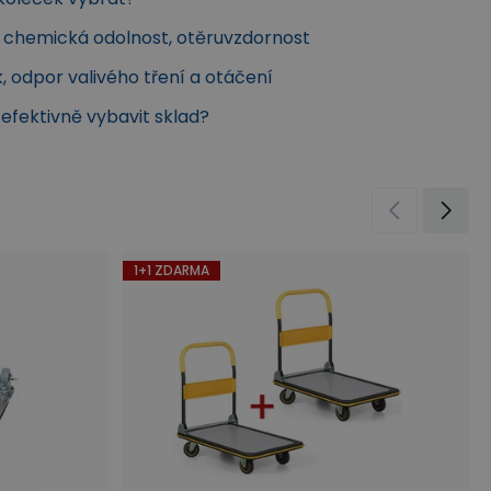
a chemická odolnost, otěruvzdornost
k, odpor valivého tření a otáčení
k efektivně vybavit sklad?
1+1 ZDARMA