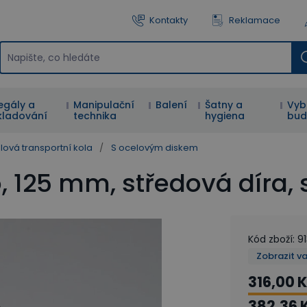
Kontakty
Reklamace
egály a
Manipulační
Balení
Šatny a
Vyb
kladování
technika
hygiena
bud
lová transportní kola
/
S ocelovým diskem
o, 125 mm, středová dír
Kód zboží
:
91
Zobrazit v
316,00 
382,36 