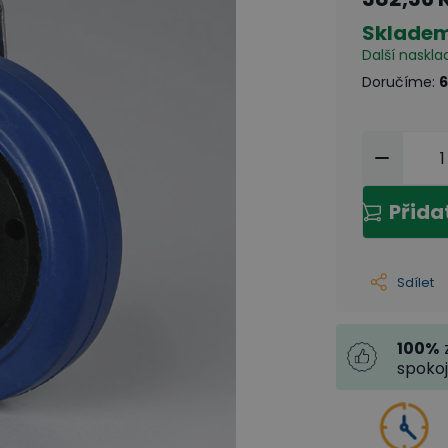
Sklade
Další naskla
Doručíme
:
6
Přida
Sdílet
100
%
spoko