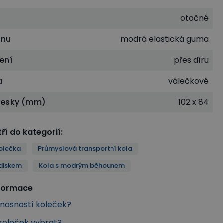
otočné
unu
modrá elastická guma
ení
přes díru
a
válečkové
desky (mm)
102 x 84
ří do kategorií
:
olečka
Průmyslová transportní kola
diskem
Kola s modrým běhounem
nformace
s nosností koleček?
 koleček vybrat?