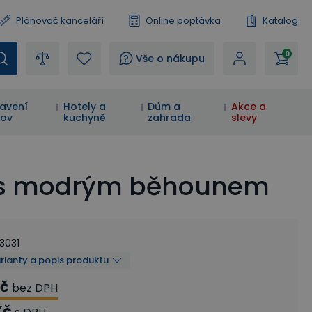
Plánovač kanceláří
Online poptávka
Katalog
0
?
Vše o nákupu
avení
Hotely a
Dům a
Akce a
ov
kuchyně
zahrada
slevy
a, s modrým běhounem
3031
arianty a popis produktu
Kč
bez DPH
Kč