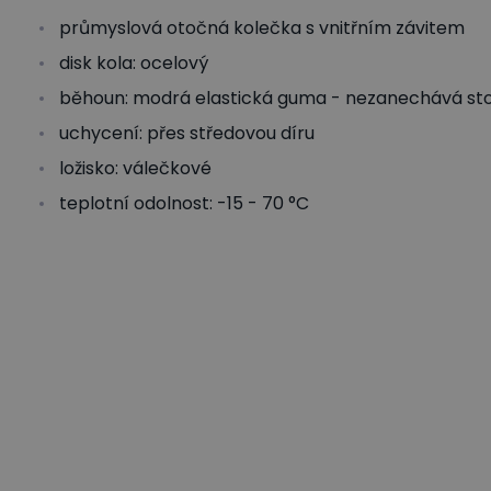
průmyslová otočná kolečka s vnitřním závitem
disk kola: ocelový
běhoun: modrá elastická guma - nezanechává st
uchycení: přes středovou díru
ložisko: válečkové
teplotní odolnost: -15 - 70 °C