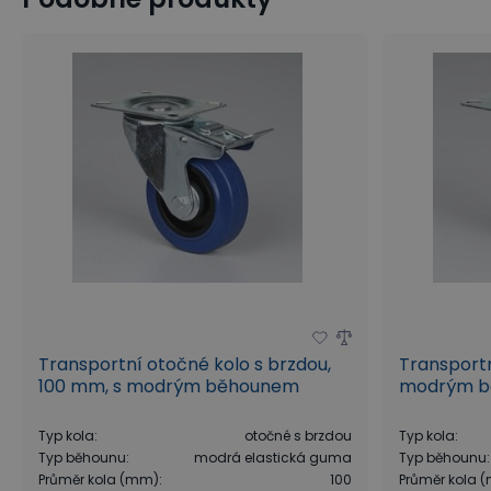
Který typ koleček vybrat?
Teplotní a chemická odolnost, otěruvzdornost
Typ ložisek, odpor valivého tření a otáčení
9 tipů: Jak efektivně vybavit sklad?
Transportní otočné kolo s brzdou,
Transportn
100 mm, s modrým běhounem
modrým 
Typ kola
:
otočné s brzdou
Typ kola
:
Typ běhounu
:
modrá elastická guma
Typ běhounu
:
Průměr kola (mm)
:
100
Průměr kola 