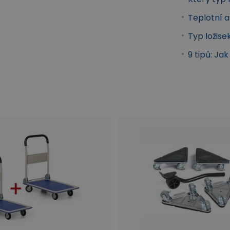
Teplotní 
Typ ložise
9 tipů: Ja
elovým diskem
Kola s modrým běhounem