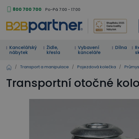
800 700 700
Po-Pá 7:00 - 17:00
Kancelářský
Židle,
Vybavení
Dílna
R
nábytek
křesla
kanceláře
s
/
Transport a manipulace
/
Pojezdová kolečka
/
Průmys
Transportní otočné kol