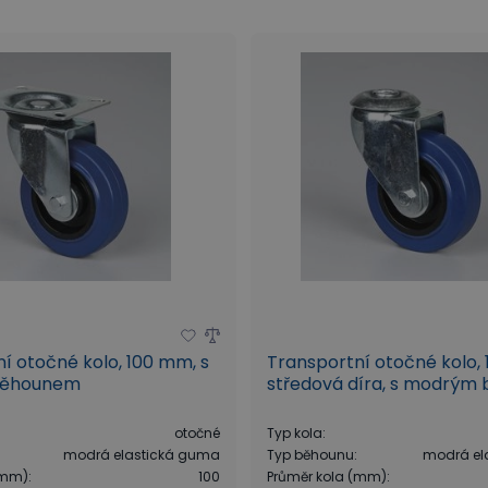
í otočné kolo, 100 mm, s
Transportní otočné kolo,
běhounem
středová díra, s modrý
otočné
Typ kola
:
modrá elastická guma
Typ běhounu
:
modrá el
(mm)
:
100
Průměr kola (mm)
: