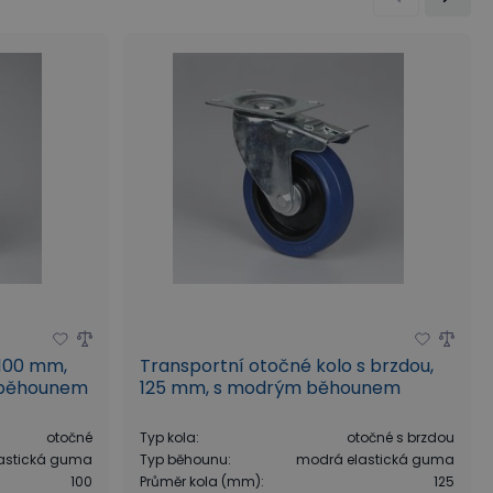
 100 mm,
Transportní otočné kolo s brzdou,
m běhounem
125 mm, s modrým běhounem
otočné
Typ kola
:
otočné s brzdou
astická guma
Typ běhounu
:
modrá elastická guma
100
Průměr kola (mm)
:
125